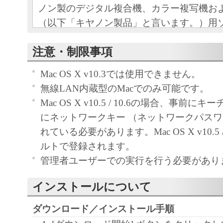
ノン製のデジタル複合機、カラー複写機お
（以下「キヤノン製品」と言います。）用
（本契約書以外の各マニュアル、印刷物等
注意・制限事項
以下「本ソフトウェア」と言います。）を
めの、お客様とキヤノン株式会社（以下キ
Mac OS X v10.3では使用できません。
す。）との間の契約書です。
無線LAN内蔵型のMacでのみ可能です。
Mac OS X v10.5 / 10.6の場合、事前
お客様は、『同意』を示す下記のボタンを
にネットワークキー （ネットワークパスワ
点、または「本ソフトウェア」のインスト
れている必要があります。Mac OS X v10.5 
をもって、本契約書に同意したことになり
ルトで登録されます。
お客様が本契約書に同意できない場合、「
管理者ユーザーでの実行を行う必要があり
ア」を使用することはできません。
インストールについて
１．許諾
(1) キヤノンは、お客様が「キヤノン製品
ダウンロード／インストール手順
のために、「キヤノン製品」に直接または