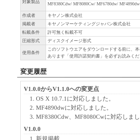
部、複製することができます。
対象製品
MF8380Cdw/ MF8080Cw/ MF6780dw/ MF4890dw
(3) 上記(1)および(2)に定める場合を除き
作成者
キヤノン株式会社
ヤノンのライセンサーのいかなる知的財産
掲載者
キヤノンマーケティングジャパン株式会社
と黙示たるとを問わず、本契約書によって
転載条件
許可無く転載不可
るいは許諾されるものではありません。
圧縮形式
ディスクイメージ形式
このソフトウエアをダウンロードする前に、本
２．制限
使用条件
あります「使用許諾契約書」を必ずお読みくだ
(1) お客様は、再使用許諾、譲渡、販売、
くは貸与その他の方法により、第三者に「
変更履歴
ア」を使用させることはできません。
(2) お客様は、「本ソフトウェア」の全部
V1.0.0からV1.1.0への変更点
正、改変、逆コンパイル、逆アセンブル、
OS X 10.7.1に対応しました。
エンジニアリング等することはできません
MF4890dwに対応しました。
このような行為をさせてはなりません。
MF8380Cdw、MF8080Cwに対応しま
V1.0.0
３．帰属
新規掲載
「本ソフトウェア」に係る権原および所有