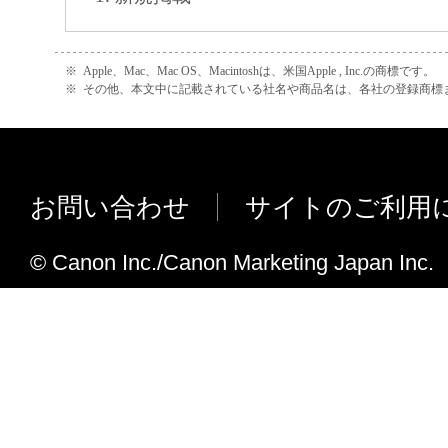
によりキヤノンまたはキヤノンのライセン
す。
※
Apple、Mac、Mac OS、Macintoshは、米国Apple , Inc.の商標です。
※
その他、本文中に記載されている社名や商品名は、各社の登録商標
４．著作権表示
お客様は、「本ソフトウェア」に含まれる
キヤノンのライセンサーの著作権表示を変
しくは削除してはなりません。
お問い合わせ
サイトのご利用
５．保証の否認・免責
© Canon Inc./Canon Marketing Japan Inc.
(1) 「本ソフトウェア」は、『現状のまま
諾されます。キヤノン、キヤノンのライセ
ンの子会社、キヤノンの関連会社、それら
たは販売店のいずれも、「本ソフトウェア
品性および特定の目的への適合性の保証を
保証も、明示たると黙示たるとを問わず一
します。