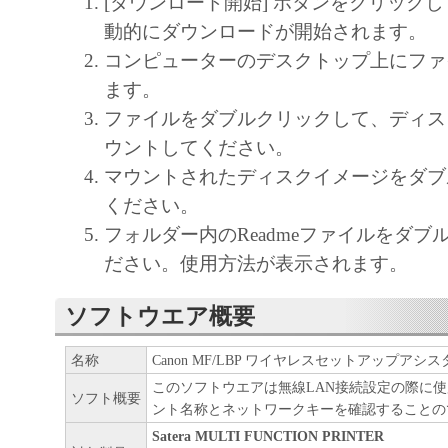
[ダウンロード開始] ボタンをクリック
通じ接続される複数のコンピューター（以
動的にダウンロードが開始されます。
と言います。）において、「本ソフトウェ
コンピューターのデスクトップ上にファ
契約書においては、「本ソフトウェア」を
ます。
の記憶媒体上にインストールすること、ま
ファイルをダブルクリックして、ディス
ターにおいて表示すること、アクセスする
ウントしてください。
実行することのいずれも含むものとします
マウントされたディスクイメージをダブ
非独占的権利をお客様に対して許諾します
ください。
た「指定機器」にネットワークを通じて接
フォルダー内のReadmeファイルをダブ
ューター上で、かかるコンピューターの使
ださい。使用方法が表示されます。
「本ソフトウェア」を使用させることがで
るコンピューターの使用者に本契約書上の
ソフトウエア概要
を遵守させるとともに、その履行に関し全
を条件とします。
名称
Canon MF/LBP ワイヤレスセットアップアシスタント V
このソフトウエアは無線LAN接続設定の際に
(2) お客様は、上記(1)に基づいて「本ソ
ソフト概要
ント名称とネットワークキーを確認することの
するためのバックアップとして、「本ソフ
Satera MULTI FUNCTION PRINTER