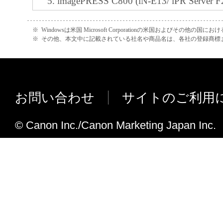
imagePRESS C800 (iN-E13/ iPR Server F2
G100) に対応しました。
imagePRESS C700 (iN-E13/ iPR Server F2
※
Windowsは米国 Microsoft Corporationの米国およびその他の国
※
その他、本文中に記載されている社名や商品名は、各社の登録商標
G100) に対応しました。
LBP6340/ 6330 (NB-EC3) に対応しま
imagePRESS C7011VP (iN-E9/ iPR Serve
Server A3300) に対応しました。
お問い合わせ
サイトのご利用
imagePRESS C6011 (iN-E9/ iPR Server A3
A3300/ iPR Server A1200/ iPR Serve
© Canon Inc./Canon Marketing Japan Inc.
した。
iR-ADV 4245/ 4235/ 4225 (iN-E1
LBP9660Ci/ LBP9520C (SN-E3) 
LBP8730i/ 8720/ 8710/ 8710e (SN
imagePRESS 1135II (iN-E13/ imagePRESS
imagePRESS Server K200) に対応し
imagePRESS 1125II (iN-E13/ imagePRESS