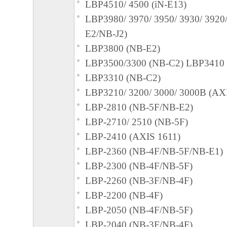
LBP4510/ 4500 (iN-E13)
LBP3980/ 3970/ 3950/ 3930/ 3920/
４．著作権表示
E2/NB-J2)
お客様は、「本ソフトウェア」に含まれる
LBP3800 (NB-E2)
キヤノンのライセンサーの著作権表示を変
LBP3500/3300 (NB-C2) LBP3410 
しくは削除してはなりません。
LBP3310 (NB-C2)
LBP3210/ 3200/ 3000/ 3000B (AX
５．保証の否認・免責
LBP-2810 (NB-5F/NB-E2)
(1) 「本ソフトウェア」は、『現状のまま
LBP-2710/ 2510 (NB-5F)
諾されます。キヤノン、キヤノンの子会社
LBP-2410 (AXIS 1611)
連会社、それらの販売代理店または販売店
LBP-2360 (NB-4F/NB-5F/NB-E1)
「本ソフトウェア」に関して、商品性およ
LBP-2300 (NB-4F/NB-5F)
の適合性の保証を含め、いかなる保証も、
LBP-2260 (NB-3F/NB-4F)
たるとを問わず一切しないものとします。
LBP-2200 (NB-4F)
(2) キヤノン、キヤノンの子会社、キヤノ
LBP-2050 (NB-4F/NB-5F)
れらの販売代理店または販売店のいずれも
LBP-2040 (NB-3F/NB-4F)
ェア」の使用または使用不能から生ずるい