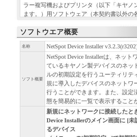
ラー複写機およびプリンタ（以下「キヤノ
ます。）用ソフトウェア（本契約書以外の
印刷物等を含み、併せて以下「本ソフトウ
ソフトウエア概要
す。）をご利用になるための、お客様とキ
（以下キヤノンと言います。）との間の契
NetSpot Device Installer v3.2.3(r320
名称
お客様は、『同意』を示す行為、または「
NetSpot Device Installerは
ア」の使用のいずれかをもって、本契約書
ているキヤノン製デバイスのネッ
になります。お客様が本契約書に同意でき
ルの初期設定を行うユーティリテ
ソフト概要
ソフトウェア」を使用することはできませ
規に導入したデバイスのネットワ
行うことができます。また、設定
１．許諾
態を簡易的に一覧で表示すること
(1) キヤノンは、お客様が「キヤノン製品
新規にネットワークに接続したときにN
のために、「キヤノン製品」に直接または
Device Installerのメイン画面に
通じ接続される複数のコンピュータ（以下
るデバイス
言います。）において、「本ソフトウェア