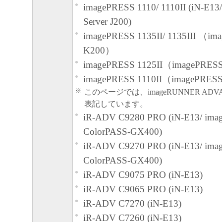
効に存続するものとします。
imagePRESS 1110/ 1110II (iN-E1
Server J200)
以上
imagePRESS 1135II/ 1135III （im
キヤノン株式会社
K200）
imagePRESS 1125II（imagePRESS
imagePRESS 1110II（imagePRESS
※
このページでは、imageRUNNER ADVA
表記しています。
iR-ADV C9280 PRO (iN-E13/ ima
ColorPASS-GX400)
iR-ADV C9270 PRO (iN-E13/ ima
ColorPASS-GX400)
iR-ADV C9075 PRO (iN-E13)
iR-ADV C9065 PRO (iN-E13)
iR-ADV C7270 (iN-E13)
iR-ADV C7260 (iN-E13)