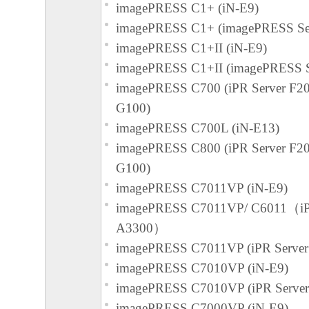
は一部を、直接または間接に輸出してはな
imagePRESS C1+ (iN-E9)
imagePRESS C1+ (imagePRESS Ser
７．契約期間
imagePRESS C1+II (iN-E9)
(1) 本契約書は、お客様が『同意』を示す
imagePRESS C1+II (imagePRESS S
または「本ソフトウェア」を使用した時点
imagePRESS C700 (iPR Server F20
(2)または(3)により終了されるまで有効に
G100)
(2) お客様は、「本ソフトウェア」および
imagePRESS C700L (iN-E13)
てを廃棄および消去することにより、本契
imagePRESS C800 (iPR Server F20
ることができます。
G100)
(3) お客様が本契約書のいずれかの条項に
imagePRESS C7011VP (iN-E9)
契約書は直ちに終了します。
imagePRESS C7011VP/ C6011（iP
(4) お客様は、上記(3)によって本契約書
A3300）
やかに、「本ソフトウェア」およびその複
imagePRESS C7011VP (iPR Server
廃棄または消去するものとします。
imagePRESS C7010VP (iN-E9)
imagePRESS C7010VP (iPR Server
８．U.S. GOVERNMENT RESTRICTED RIG
imagePRESS C7000VP (iN-E9)