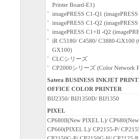
Printer Board-E1)
imagePRESS C1-Q1 (imagePRESS 
imagePRESS C1-Q2 (imagePRESS 
imagePRESS C1+II -Q2 (imagePRE
iR C5180/ C4580/ C3880-GX100 (
GX100)
CLCシリーズ
CP2000シリーズ (Color Network Pri
Satera BUSINESS INKJET PRIN
OFFICE COLOR PRINTER
BIJ2350/ BIJ1350D/ BIJ1350
PIXEL
CP680II(New PIXEL L)/ CP680(New
CP660(PIXEL L)/ CP2155-P/ CP215
CP2150G-P/ CP2150G-H/ CP2125-P