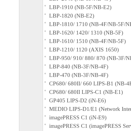
LBP-1910 (NB-5F/NB-E2)
失利益およびその他の派生的または付随的
LBP-1820 (NB-E2)
これらに限定されない全ての損害を言いま
LBP-1810/ 1710 (NB-4F/NB-5F/N
て、適用法で認められる限り、一切の責任
LBP-1620/ 1420/ 1310 (NB-5F)
とします。たとえ、キヤノン、キヤノンの
LBP-1610/ 1510 (NB-4F/NB-5F)
ンの関連会社、それらの販売代理店または
LBP-1210/ 1120 (AXIS 1650)
損害の可能性について知らされていた場合
LBP-950/ 910/ 880/ 870 (NB-3F/N
(3) キヤノン、キヤノンの子会社、キヤノ
LBP-840 (NB-3F/NB-4F)
れらの販売代理店または販売店のいずれも
LBP-470 (NB-3F/NB-4F)
ェア」、または「本ソフトウェア」の使用
CP680/ 680II/ 660 LIPS-B1 (NB-4
連してお客様と第三者との間に生じたいか
CP680/ 680II LIPS-C1 (NB-E1)
ても、一切責任を負わないものとします。
GP405 LIPS-D2 (iN-E6)
６．輸出
MEDIO LIPS-D1/E1 (Network Inter
お客様は、日本国政府または関連する外国
imagePRESS C1 (iN-E9)
認可等を得ることなしに、「本ソフトウェ
imagePRESS C1 (imagePRESS Serv