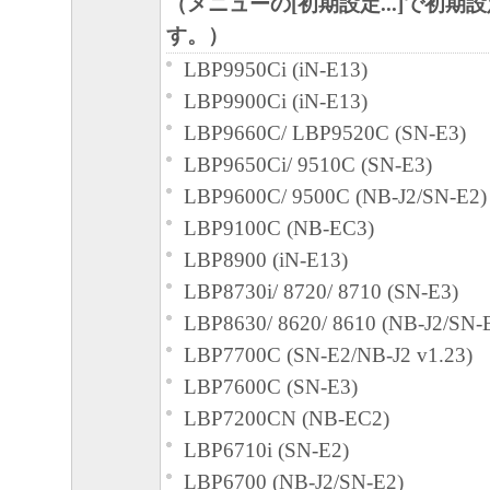
（メニューの[初期設定...]で初期
約書においては、「本ソフトウェア」をコ
す。）
憶媒体上にインストールすること、または
LBP9950Ci (iN-E13)
おいて表示すること、アクセスすること、
LBP9900Ci (iN-E13)
ることのいずれも含むものとします。）す
LBP9660C/ LBP9520C (SN-E3)
的権利をお客様に対して許諾します。お客
LBP9650Ci/ 9510C (SN-E3)
定機器」にネットワークを通じて接続され
LBP9600C/ 9500C (NB-J2/SN-E2)
上で、かかるコンピュータの使用者に対し
LBP9100C (NB-EC3)
ェア」を使用させることができますが、か
LBP8900 (iN-E13)
タの使用者に本契約書上の義務および条件
LBP8730i/ 8720/ 8710 (SN-E3)
ともに、その履行に関し全責任を負うこと
LBP8630/ 8620/ 8610 (NB-J2/SN-
す。
LBP7700C (SN-E2/NB-J2 v1.23)
(2) お客様は、上記(1)に基づいて「本ソ
LBP7600C (SN-E3)
するためのバックアップとして、「本ソフ
LBP7200CN (NB-EC2)
部、複製することができます。
LBP6710i (SN-E2)
(3) 上記(1)および(2)に定める場合を除き
LBP6700 (NB-J2/SN-E2)