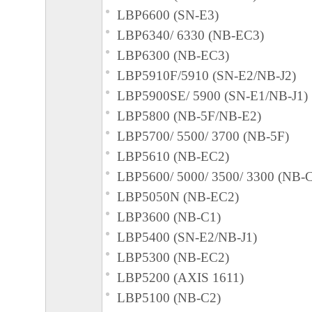
ヤノンのライセンサーのいかなる知的財産
LBP6600 (SN-E3)
と黙示たるとを問わず、本契約書によって
LBP6340/ 6330 (NB-EC3)
るいは許諾されるものではありません。
LBP6300 (NB-EC3)
２．制限
LBP5910F/5910 (SN-E2/NB-J2)
(1) お客様は、再使用許諾、譲渡、販売、
LBP5900SE/ 5900 (SN-E1/NB-J1)
くは貸与その他の方法により、第三者に「
LBP5800 (NB-5F/NB-E2)
ア」を使用させることはできません。
LBP5700/ 5500/ 3700 (NB-5F)
(2) お客様は、「本ソフトウェア」の全部
LBP5610 (NB-EC2)
正、改変、逆コンパイル、逆アセンブル、
LBP5600/ 5000/ 3500/ 3300 (NB-
エンジニアリング等することはできません
LBP5050N (NB-EC2)
このような行為をさせてはなりません。
LBP3600 (NB-C1)
LBP5400 (SN-E2/NB-J1)
３．帰属
LBP5300 (NB-EC2)
「本ソフトウェア」に係る権原および所有
LBP5200 (AXIS 1611)
によりキヤノンまたはキヤノンのライセン
LBP5100 (NB-C2)
す。