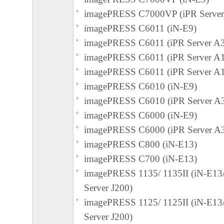
The Software is a "commercial item," as that term
imagePRESS C7000VP (iPR Serve
C.F.R. 2.101 (Oct 1995), consisting of "commer
imagePRESS C6011 (iN-E9)
software" and "commercial computer software d
imagePRESS C6011 (iPR Server A
such terms are used in 48 C.F.R. 12.212 (Sept 1
imagePRESS C6011 (iPR Server A
with 48 C.F.R. 12.212 and 48 C.F.R. 227.7202
imagePRESS C6011 (iPR Server A
227.7202-4 (June 1995), all U.S. Government E
imagePRESS C6010 (iN-E9)
acquire the Software with only those rights set fo
imagePRESS C6010 (iPR Server A
Manufacturer is Canon Inc./30-2, Shimomaruko
imagePRESS C6000 (iN-E9)
ku, Tokyo 146-8501, Japan.
imagePRESS C6000 (iPR Server A
本条項中で使用される"the Software"と
imagePRESS C800 (iN-E13)
義される「本ソフトウェア」を意味し、指
imagePRESS C700 (iN-E13)
ます。
imagePRESS 1135/ 1135II (iN-E1
９．分離可能性
Server J200)
本契約書のいずれかの条項またはその一部
imagePRESS 1125/ 1125II (iN-E1
効であると決定された場合でも、その他の
Server J200)