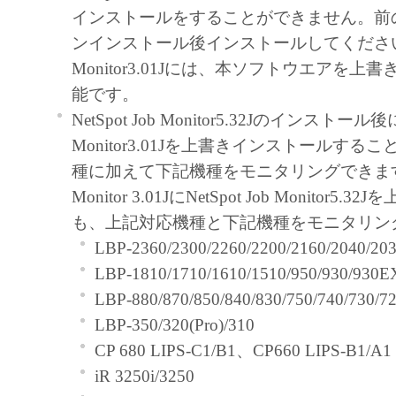
インストールをすることができません。前
トウェア」をコンピュータの記憶媒
ンインストール後インストールしてください
ールすること、またはコンピュータ
Monitor3.01Jには、本ソフトウエアを上
ること、アクセスすること、もしく
能です。
のいずれも含むものとします。）す
NetSpot Job Monitor5.32Jのインストール後に
的権利をお客様に対して許諾します
Monitor3.01Jを上書きインストールする
た「指定機器」にネットワークを通
種に加えて下記機種をモニタリングできます。Ne
コンピュータ上で、かかるコンピュ
Monitor 3.01JにNetSpot Job Monitor5
対して「本ソフトウェア」を使用さ
も、上記対応機種と下記機種をモニタリン
ますが、かかるコンピュータの使用
LBP-2360/2300/2260/2200/2160/2040/20
の義務および条件を遵守させるとと
LBP-1810/1710/1610/1510/950/930/930E
に関し全責任を負うことを条件とし
LBP-880/870/850/840/830/750/740/730/72
お客様は、上記(1)に基づいて「本
LBP-350/320(Pro)/310
使用するためのバックアップとして
CP 680 LIPS-C1/B1、CP660 LIPS-B1/A1
ェア」を１部、複製することができ
iR 3250i/3250
上記(1)および(2)に定める場合を