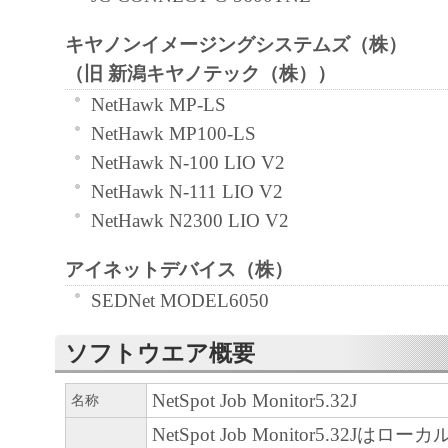
「本ソフトウェア」の使用または使
るいかなる損害（逸失利益およびそ
キヤノンイメージングシステムズ（株）
たは付随的な損害を含むがこれらに
（旧 新潟キヤノテック（株））
ての損害を言います。）について、
NetHawk MP-LS
れる限り、一切の責任を負わないも
NetHawk MP100-LS
とえ、キヤノン、キヤノンの子会社
NetHawk N-100 LIO V2
連会社、それらの販売代理店または
NetHawk N-111 LIO V2
損害の可能性について知らされてい
NetHawk N2300 LIO V2
です。
アイネットデバイス（株）
キヤノン、キヤノンの子会社、キヤ
SEDNet MODEL6050
社、それらの販売代理店または販売
「本ソフトウェア」、または「本ソ
ソフトウエア概要
使用に起因または関連してお客様と
生じたいかなる紛争についても、一
NetSpot Job Monitor5.32J
名称
いものとします。
NetSpot Job Monitor5.32