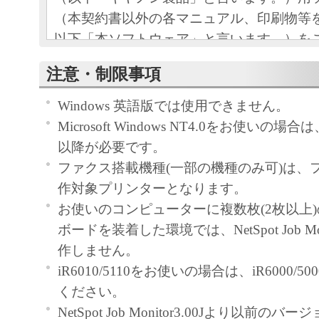
（本契約書以外の各マニュアル、印刷物等
以下「本ソフトウェア」と言います。）を
めの、お客様とキヤノン株式会社（以下キ
注意・制限事項
す。）との間の契約書です。
Windows 英語版では使用できません。
お客様は、『同意』を示す行為、または「
Microsoft Windows NT4.0をお使いの場合は、Se
ア」の使用のいずれかをもって、本契約書
以降が必要です。
になります。お客様が本契約書に同意でき
ファクス搭載機種(一部の機種のみ可)は、
ソフトウェア」を使用することはできませ
作対象プリンターとなります。
お使いのコンピューターに複数枚(2枚以上
許諾
ボードを装着した環境では、NetSpot Job Mo
キヤノンは、お客様が「キヤノン製
作しません。
目的のために、「キヤノン製品」に
iR6010/5110をお使いの場合は、iR6000/
トワークを通じ接続される複数のコ
ください。
下「指定機器」と言います。）にお
NetSpot Job Monitor3.00Jより以前
トウェア」を使用（本契約書におい