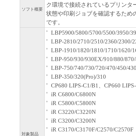
輸出
ク環境で接続されているプリンタ
お客様は、日本国政府または関連する外
ソフト概要
状態や印刷ジョブを確認するため
な認可等を得ることなしに、「本ソフト
です。
または一部を、直接または間接に輸出し
LBP5900/5800/5700/5500/3950/39
ん。
LBP-2810/2710/2510/2360/2300/2
契約期間
LBP-1910/1820/1810/1710/1620/1
本契約書は、お客様が、『同意』を
LBP-950/930/930EX/910/880/870/
た時点、または「本ソフトウェア」
LBP-750/740/730/720/470/450/43
で発効し、下記(2)または(3)によ
LBP-350/320(Pro)/310
有効に存続します。
CP680 LIPS-C1/B1、CP660 LIPS
お客様は、「本ソフトウェア」およ
iR C6800/C6800N
すべてを廃棄および消去することに
iR C5800/C5800N
を終了させることができます。
iR C3220/C3220N
お客様が本契約書のいずれかの条項
iR C3200/C3200N
合、本契約書は直ちに終了します。
iR C3170/C3170F/C2570/C2570F
お客様は、上記(3)によって本契約
対象製品