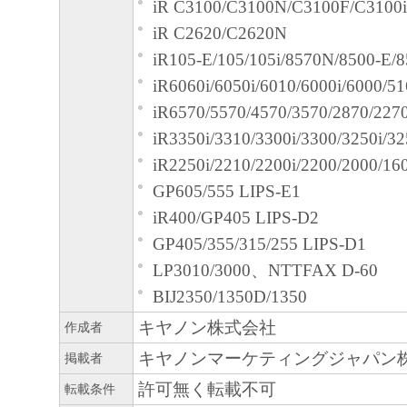
iR C3100/C3100N/C3100F/C3100i
合、速やかに、「本ソフトウェア」
iR C2620/C2620N
物のすべてを廃棄または消去するも
iR105-E/105/105i/8570N/8500-E/
U.S. GOVERNMENT RESTRICTED RIG
iR6060i/6050i/6010/6000i/6000/51
The Software is a "commercial item," as that 
iR6570/5570/4570/3570/2870/227
48C.F.R. 2.101 (Oct 1995), consisting of "
iR3350i/3310/3300i/3300/3250i/32
computer software"and "commercial compute
iR2250i/2210/2200i/2200/2000/16
documentation," as such terms areused in 4
GP605/555 LIPS-E1
(Sept 1995). Consistent with 48 C.F.R.12.2
iR400/GP405 LIPS-D2
227.7202-1 through 227.7202-4 (June 1995)
GP405/355/315/255 LIPS-D1
Government End Users shall acquire the Sof
LP3010/3000、NTTFAX D-60
thoserights set forth herein. Manufacturer is
BIJ2350/1350D/1350
2,Shimomaruko 3-chome, Ohta-ku, Tokyo 1
キヤノン株式会社
作成者
本条項中で使用される"the Software
定義される「本ソフトウェア」を意味し
キヤノンマーケティングジャパン
掲載者
とします。
許可無く転載不可
転載条件