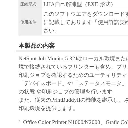
分離可能性
LHA自己解凍型（EXE 形式）
圧縮形式
本契約書のいずれかの条項またはその一
このソフトウエアをダウンロード
無効であると決定された場合でも、その
に記載してあります「使用許諾契
使用条件
に有効に存続するものとします。
さい。
以 上
本製品の内容
キヤノン株式会社
NetSpot Job Monitor5.32Jはローカル
境で接続されているプリンターも含め、プリ
印刷ジョブを確認するためのユーティリティ
「デバイスボード」や「ステータスモニタ」
の状態 や印刷ジョブの管理を行います。
また、従来のPrintBuddyIIの機能を継承し
印刷環境を提供します。
Office Color Printer N1000/N2000、Grafic Colo