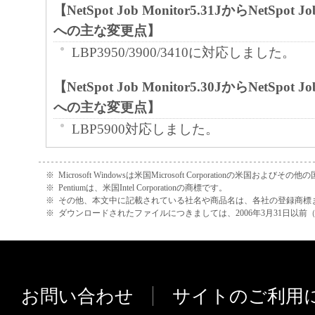
【NetSpot Job Monitor5.31JからNetSpot Job
への主な変更点】
LBP3950/3900/3410に対応しました。
【NetSpot Job Monitor5.30JからNetSpot Job
への主な変更点】
LBP5900対応しました。
【NetSpot Job Monitor5.20JからNetSpot Job
※
Microsoft Windowsは米国Microsoft Corporationの米国お
への主な変更点】
※
Pentiumは、米国Intel Corporationの商標です。
※
その他、本文中に記載されている社名や商品名は、各社の登録商標
iR C3170/C3170F/C2570/C2570F対
※
ダウンロードされたファイルにつきましては、2006年3月31日以
BIJ1350D対応しました。
【NetSpot Job Monitor5.13JからNetSpot Job
への主な変更点】
お問い合わせ
サイトのご利用
iR2230F/5570/6570対応しました。