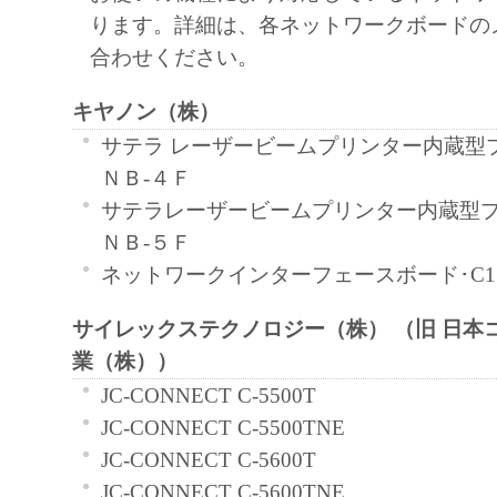
ります。詳細は、各ネットワークボードの
します。
合わせください。
著作権表示
お客様は、「本ソフトウェア」に含まれ
キヤノン（株）
はキヤノンのライセンサーの著作権表示
サテラ レーザービームプリンター内蔵型
しもしくは削除してはなりません。
ＮＢ-４Ｆ
保証の否認・免責
サテラレーザービームプリンター内蔵型
「本ソフトウェア」は、『現状のま
ＮＢ-５Ｆ
用許諾されます。キヤノン、キヤノ
ネットワークインターフェースボード･C1
ヤノンの関連会社、それらの販売代
店のいずれも、「本ソフトウェア」
サイレックステクノロジー（株） （旧 日本
性および特定の目的への適合性の保
業（株））
なる保証も、明示たると黙示たると
JC-CONNECT C-5500T
ないものとします。
JC-CONNECT C-5500TNE
キヤノン、キヤノンの子会社、キヤ
JC-CONNECT C-5600T
社、それらの販売代理店または販売
JC-CONNECT C-5600TNE