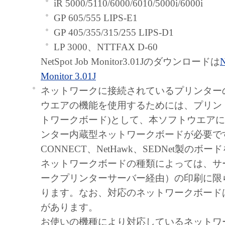
iR 5000/5110/6000/6010/5000i/6000i
たはキヤノンのライセンサーのいか
GP 605/555 LIPS-E1
も、明示たると黙示たるとを問わず
GP 405/355/315/255 LIPS-D1
ってお客様に譲渡あるいは許諾され
LP 3000、NTTFAX D-60
ません。
NetSpot Job Monitor3.01Jのダウンロードは
N
制限
Monitor 3.01J
お客様は、再使用許諾、譲渡、販売
ネットワークに接続されているプリンター
もしくは貸与その他の方法により、
ウエアの機能を使用するためには、プリン
フトウェア」を使用させることはで
トワークボード)として、本ソフトウエア
お客様は、「本ソフトウェア」の全
ンター内蔵型ネットワークボードが必要です
修正、改変、逆コンパイル、逆アセ
CONNECT、NetHawk、SEDNet製の
リバースエンジニアリング等するこ
ネットワークボードの種類によっては、サ
ん。また第三者にこのような行為を
ークプリンターサーバー経由）の印刷に限
せん。
ります。なお、対応のネットワークボード
帰属
があります。
「本ソフトウェア」に係る権原および所
お使いの機種により対応しているネットワ
容によりキヤノンまたはキヤノンのライ