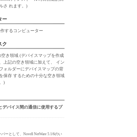
ルさ れます。)
ター
動作するコンピューター
スク
上の空き領域 (デバイスマップを作成
、上記の空き領域に加えて、 イン
フォルダーにデバイスマップの背
を保存 するための十分な空き領域
。)
ーとデバイス間の通信に使用するプ
ーバーとして、Novell NetWare 5.1/6のい