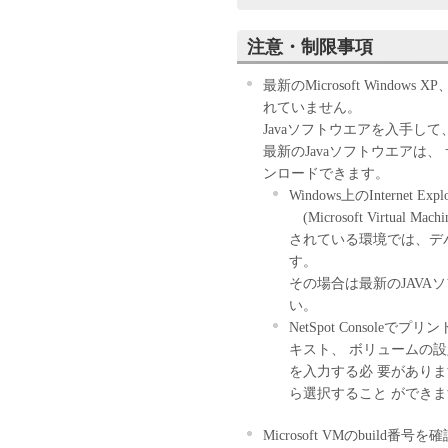
もって、本契約書に同意した
場合、「本ソフトウェア」を
注意・制限事項
許諾
最新のMicrosoft Windows 
キヤノンは、お客
れていません。
「キヤノン製品」
Javaソフトウエアを入手し
コンピュータ（以
最新のJavaソフトウエアは
トウェア」を使用
ンロードできます。
ピュータの記憶媒
Windows上のInternet Ex
において表示する
(Microsoft Virtual
いずれも含むもの
されている環境では、デ
して許諾します。
す。
て接続されたコン
その場合は最新のJAV
て「本ソフトウェ
い。
ュータの使用者に
NetSpot Consol
に、その履行に関
キスト、 ボリュームの
お客様は、上記(1
を入力する必 要があります。
ックアップとして
ら選択すること ができま
ます。
上記(1)および(
Microsoft VMのbuild