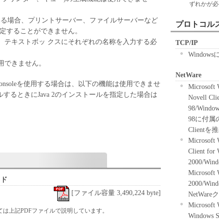
ずれかが必
への適合性の保証を含め、いかなる保証も、明示た
使用している場合、プリントサーバー、ファイルサーバーなど
問わず一切しないものとします。
プロトコル
設定することができません。
ンの子会社、キヤノンの関連会社、それらの販売代
、テキストボッ クスにそれぞれの名称を入力する必
のいずれも、「本ソフトウェア」の使用または使用
TCP/IP
かなる損害（逸失利益およびその他の派生的または
Window
用できません。
むがこれらに限定されない全ての損害を言いま
適用法で認められる限り、一切の責任を負わないも
NetWare
Spot Consoleを使用する場合は、以下の機能は使用できませ
え、キヤ ノン、キヤノンの子会社、キヤノンの関連
Microsof
ストールするときにJava 2のインストールを指定した場合は
売代理店または販売店がかかる損害の可能性につい
Novell Cl
場合でも同様です。
98/Windo
ンの子会社、キヤノンの関連会社、それらの販売代
98に付属の
のいずれも、「本ソフトウェア」、または「本ソフ
Clientを
に起因または関連してお客様と第三者との間に生じ
Microsof
ついても、一切責任を負わないものとします。
Client fo
2000/Win
たは関連する外国政府より必要な認可等を得ること
Microsoft
イド
ア」の全部または一部を、直接または間接に輸出し
2000/Win
[ファイル容量 3,490,224 byte]
NetWare
Microsof
法については上記PDFファイルで説明しています。
様が、『同意』を示す行為を行った時点、または
Windows