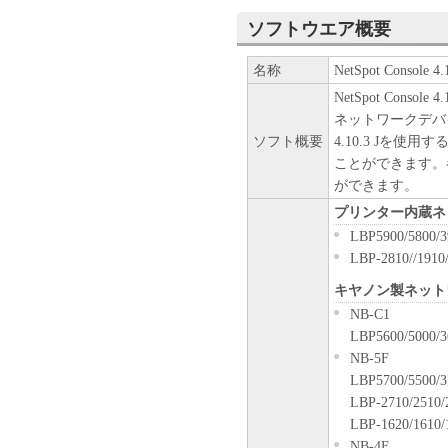
「本ソフトウェア」
ソフトウエア概要
終了されるまで有
お客様は、「本ソ
名称
NetSpot Console 4.1
び消去することに
NetSpot Conso
お客様が本契約書
ネットワークデバイス
に終了します。
ソフト概要
4.10.3 Jを
お客様は、上記(3
ことができます。
ソフトウェア」お
ができます。
とします。
U.S. GOVERNMENT RES
プリンター内蔵ネ
The Software is a "commerci
LBP5900/5800/3
1995), consisting of "comm
LBP-2810//1910
software documentation," as
キヤノン製ネット
Consistent with 48 C.F.R.1
NB-C1
(June 1995), all U.S. Gover
LBP5600/5000/3
those rights set forth here
NB-5F
chome, Ohta-ku, Tokyo 146
LBP5700/5500/3
本条項中で使用される"the
LBP-2710/2510/
トウェア」を意味し、指
LBP-1620/1610/
分離可能性
NB-4F