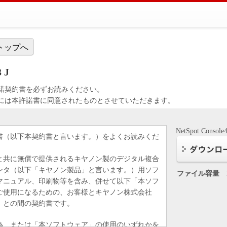
トップへ
3 J
諾契約書を必ずお読みください。
には本許諾書に同意されたものとさせていただきます。
NetSpot Console4
書（以下本契約書と言います。）をよくお読みくだ
と共に無償で提供されるキヤノン製のデジタル複合
ンタ（以下「キヤノン製品」と言います。）用ソフ
ファイル容量
マニュアル、印刷物等を含み、併せて以下「本ソフ
ご使用になるための、お客様とキヤノン株式会社
）との間の契約書です。
為、または「本ソフトウェア」の使用のいずれかを