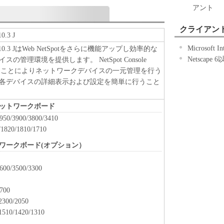
を使用した時点で発効し、下記(2)または(3)により
アント
効に存続します。
フトウェア」およびその複製物のすべてを廃棄およ
クライアント
0.3 J
より、本契約書を終了させることができます。
Microsoft I
le 4.10.3 JはWeb NetSpotをさらに機能アップし効率的な
のいずれかの条項に違反した場合、本契約書は直ち
Netscape 
の管理環境を提供します。 NetSpot Console
使用することによりネットワークデバイスの一元管理を行う
)によって本契約書が終了した場合、速やかに、「本
各デバイスの詳細表示および設定を簡単に行うこと
よびその複製物のすべてを廃棄または消去するもの
TRICTED RIGHTS NOTICE
ットワークボード
al item," as that term is defined at 48C.F.R. 2.101 (Oct
950/3900/3800/3410
ercial computer software" and "commercial computer
/1820/1810/1710
 such terms are used in 48 C.F.R. 12.212 (Sept 1995).
ワークボード(オプション）
2.212 and 48 C.F.R. 227.7202-1 through 227.7202-4
nment End Users shall acquire the Software with only
600/3500/3300
in. Manufacturer is Canon Inc./30-2,Shimomaruko 3-
-8501, Japan.
700
 Software"とは、本契約書中で定義される「本ソフ
2300/2050
し示すものとします。
1510/1420/1310