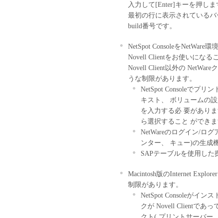
センサーのいかな
入力して[Enter]キーを押し
本契約書によって
最初の行に表示されているバージ
ん。
build番号です。
制限
お客様は、再使用
NetSpot ConsoleをN
他の方法により、
Novell Clientをお使い
きません。
Novell Client以外の 
お客様は、「本ソ
うな制限があります。
ンパイル、逆アセ
NetSpot Consol
とはできません。
キスト、 ボリュームの
ん。
を入力する必 要があります。
帰属
ら選択すること ができま
「本ソフトウェア」に係
NetWareのログイン
たはキヤノンのライセン
ンター、 キュー)の生成
著作権表示
SAPテーブルを使用した
お客様は、「本ソフトウ
Macintosh版のInternet E
ンサーの著作権表示を変
制限があります。
保証の否認・免責
NetSpot Consol
「本ソフトウェア
クが Novell Clien
キヤノン、キヤノ
クト( プリントサーバー
理店または販売店