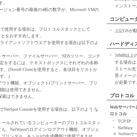
る知的財産権も、明示たると黙示たるとを問わず、
ます。
インストー
お客様に譲渡あるいは許諾されるものではありませ
ョン番号の最後の4桁の数字が、Microsoft VMの
コンピュー
許諾、譲渡、販売、頒布、リースもしくは貸与その
etWare環境で使用する場合は、プロトコルスタックとして
上記OSが
第三者に「本ソフトウェア」を使用させることはで
になることをおすすめします。
NetWareクライアントソフトウエアを使用する場合は以下のよ
ハードディ
フトウェア」の全部または一部を修正、改変、逆コ
50MB以
ンブル、その他リバースエンジニアリング等するこ
eでプリントサーバー、ファイルサーバー、NDSツリー、コンテ
する場合は
また第三者にこのような行為をさせてはなりませ
設定をするには、テキストボックスにそれぞれの名称
ストール先
(Novell Clientを使用すると、各項目をリストか
景イメージ
す。)
が必要です
る権原および所有権は、その内容によりキヤノンま
/ログアウト機能、オブジェクト(プリントサーバー、プリ
サーに帰属します。
機能は使用できません。
プロトコル
探索はできません。
ェア」に含まれるキヤノンまたはキヤノンのライセ
Webサーバ
xplorerでNetSpot Consoleを使用する場合は、以下のよう な
更し、除去しもしくは削除してはなりません。
ロトコル
TCP/IP
eがインストールされているコンピューターのプロトコルスタッ
」は、『現状のまま』の状態で使用許諾されます。
NetWare
tであっても、NetWareのログイン/ログアウト機能、オブジェ
ンの子会社、キヤノンの関連会社、それらの販売代
※
NetWareサ
、プリンター、キュー)の生成機能は使用できませ
のいずれも、「本ソフトウェア」に関して、商品性