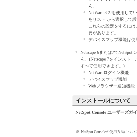
ん。
および特定の目的
NetWare 3.2Jを
ると黙示たるとを
をリスト から選択して
キヤノン、キヤノ
これらの設定をするには
理店または販売店
要があります。
不能から生ずるい
デバイスマップ機能は使
付随的な損害を含
す。）について、
Netscape 6または7でNet
のとします。たと
ん。(Netscape 7をイン
会社、それらの販
すべて使用できます。)
て知らされていた
NetWareログイン機能
キヤノン、キヤノ
デバイスマップ機能
理店または販売店
Webブラウザー通知機能
トウェア」の使用
たいかなる紛争に
インストールについて
輸出
お客様は、日本国政府ま
NetSpot Console ユーザーズガ
なしに、「本ソフトウェ
てはなりません。
契約期間
※
NetSpot Consoleの使用方
本契約書は、お客