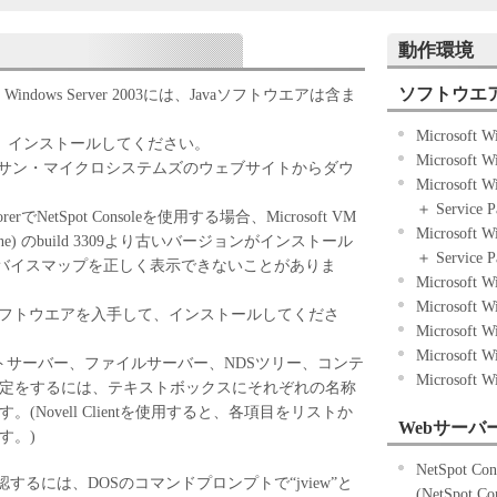
ことになります。お客様が本契約書に同意できない
使用することはできません。
動作環境
ソフトウエ
XP、Windows Server 2003には、Javaソフトウエアは含ま
様が「キヤノン製品」を利用する目的のために、
Microsoft
に直接またはネットワークを通じ接続される複数の
て、インストールしてください。
Microsoft
下「指定機器」と言います。）において、「本ソフ
、 サン・マイクロシステムズのウェブサイトからダウ
Microsoft 
（本契約書においては、「本ソフトウェア」をコン
＋ Service 
体上にインストールすること、またはコンピュータ
plorerでNetSpot Consoleを使用する場合、Microsoft VM
Microsoft 
こと、 アクセスすること、もしくは実行することの
 Machine) のbuild 3309より古いバージョンがインストール
＋ Service 
とします。）するための非独占的権利をお客様に対
バイスマップを正しく表示できないことがありま
Microsoft 
お客様は、また「指定機器」にネットワークを通じ
Microsoft 
ピュータ上で、かかるコンピュータの使用者に対し
Aソフトウエアを入手して、インストールしてくださ
Microsoft 
ア」を使用させることができますが、かかるコンピ
Microsoft 
本契約書上の義務および条件を遵守させるととも
eでプリントサーバー、ファイルサーバー、NDSツリー、コンテ
Microsoft 
し全責任を負うことを条件とします。
設定をするには、テキストボックスにそれぞれの名称
)に基づいて「本ソフトウェア」を使用するためのバ
(Novell Clientを使用すると、各項目をリストか
Webサーバ
、「本ソフトウェア」を１部、複製することができ
す。)
NetSpot 
2)に定める場合を除き、キヤノンまたはキヤノンのライ
番号を確認するには、DOSのコマンドプロンプトで“jview”と
(NetSpo