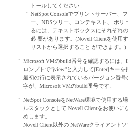
トールしてください。
トウェア」をコンピュータの記憶媒
NetSpot Consoleでプリントサーバー
ールすること、またはコンピュータ
ー、NDSツリー、コンテキスト、 ボリ
ること、 アクセスすること、もし
るには、テキストボックスにそれぞれ
とのいずれも含むものとします。）
必 要があります。(Novell Clientを
占的権利をお客様に対して許諾しま
リストから選択すること ができます。)
また「指定機器」にネットワークを
たコンピュータ上で、かかるコンピ
Microsoft VMのbuild番号を確認するに
に対して「本ソフトウェア」を使用
ロンプトで“jview”と入力して[Enter]キ
きますが、かかるコンピュータの使
最初の行に表示されているバージョン番号
上の義務および条件を遵守させると
字が、Microsoft VMのbuild番号です。
行に関し全責任を負うことを条件と
お客様は、上記(1)に基づいて「本
NetSpot ConsoleをNetWare環境で使
使用するためのバックアップとして
ルスタックとして Novell Clientをお使
ェア」を１部、複製することができ
めします。
上記(1)および(2)に定める場合を
Novell Client以外の NetWareクライア