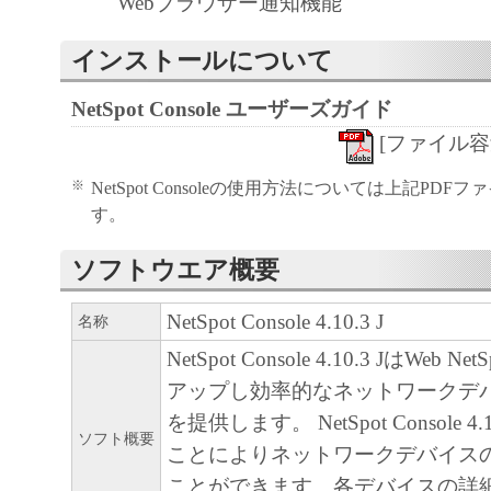
Webブラウザー通知機能
「本ソフトウェア」の使用または使
るいかなる損害（逸失利益およびそ
インストールについて
たは付随的な損害を含むがこれらに
NetSpot Console ユーザーズガイド
ての損害を言います。）について、
れる限り、一切の責任を負わないも
[ファイル容量 3
とえ、キヤ ノン、キヤノンの子会
※
NetSpot Consoleの使用方法については上記PD
関連会社、それらの販売代理店また
す。
る損害の可能性について知らされて
ソフトウエア概要
様です。
キヤノン、キヤノンの子会社、キヤ
NetSpot Console 4.10.3 J
名称
社、それらの販売代理店または販売
NetSpot Console 4.10.3 JはWeb
「本ソフトウェア」、または「本ソ
アップし効率的なネットワークデ
使用に起因または関連してお客様と
を提供します。 NetSpot Console 4
生じたいかなる紛争についても、一
ソフト概要
ことによりネットワークデバイス
いものとします。
ことができます。各デバイスの詳