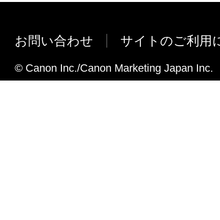
iR C6870/5870-PSプリントサーバー
しました。
お問い合わせ
サイトのご利用
iR7105i/7095i/7086N/7270N-PS/7086N-PS
PS/7105Bプリントサーバーユニット・S1 
© Canon Inc./Canon Marketing Japan Inc.
ました。
NetSpot Console4.10.1JからNetSpot Conso
な変更点
iR C6870/iR C5870に対応しました。
LBP5000に対応しました。
BIJ1350Dに対応しました。
下記機種のトナー残量表示が、シアン、
が逆に表示される場合がありました。こ
ました。
LBP2810/2710/5800/5700/2510/5500