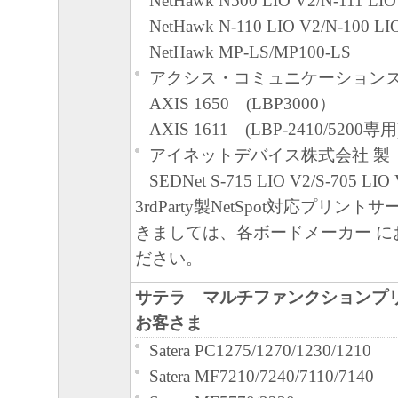
NetHawk N500 LIO V2/N-111 LIO
分離可能性
NetHawk N-110 LIO V2/N-100 LI
本契約書のいずれかの条項またはその一
NetHawk MP-LS/MP100-LS
無効であると決定された場合でも、その
アクシス・コミュニケーションズ
に有効に存続するものとします。
AXIS 1650 (LBP3000）
以 上
AXIS 1611 (LBP-2410/5200専用
キヤノン株式会社
アイネットデバイス株式会社 製
SEDNet S-715 LIO V2/S-705 LI
3rdParty製NetSpot対応プリン
きましては、各ボードメーカー に
ださい。
サテラ マルチファンクションプ
お客さま
Satera PC1275/1270/1230/1210
Satera MF7210/7240/7110/7140