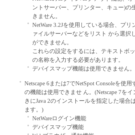
ントサーバー、プリンター、キュー)の
します。
きません。
著作権表示
NetWare 3.2Jを使用している場合、
お客様は、「本ソフトウェア」に含まれ
ァイルサーバーなどをリスト から選択
はキヤノンのライセンサーの著作権表示
ができません。
しもしくは削除してはなりません。
これらの設定をするには、テキストボッ
保証の否認・免責
の名称を入力する必要があります。
「本ソフトウェア」は、『現状のま
デバイスマップ機能は使用できません
用許諾されます。キヤノン、キヤノ
ヤノンの関連会社、それらの販売代
Netscape 6または7でNetSpot Consol
店のいずれも、「本ソフトウェア」
の機能は使用できませ ん。(Netscape 7
性および特定の目的への適合性の保
きにJava 2のインストールを指定した場合
なる保証も、明示たると黙示たると
ます。)
ないものとします。
NetWareログイン機能
キヤノン、キヤノンの子会社、キヤ
デバイスマップ機能
社、それらの販売代理店または販売