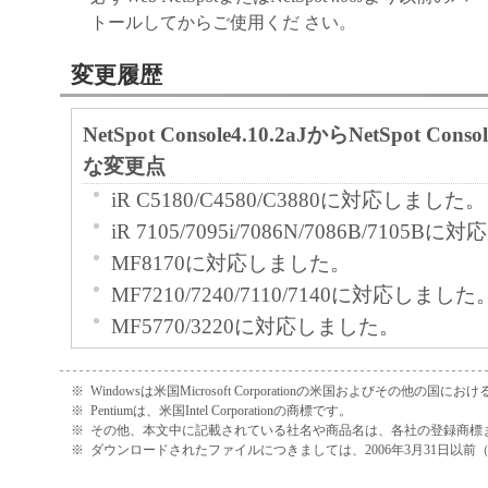
トールしてからご使用くだ さい。
変更履歴
NetSpot Console4.10.2aJからNetSpot Cons
な変更点
iR C5180/C4580/C3880に対応しました。
iR 7105/7095i/7086N/7086B/7105
MF8170に対応しました。
MF7210/7240/7110/7140に対応しました
MF5770/3220に対応しました。
LBP3950/3900/3500/3300に対応しまし
iR C5180/4580/3880-PSプリントサ
※
Windowsは米国Microsoft Corporationの米国およびその他の国
※
Pentiumは、米国Intel Corporationの商標です。
に対応しました。
※
その他、本文中に記載されている社名や商品名は、各社の登録商標
iR C3220/2620-PSプリントサーバー
※
ダウンロードされたファイルにつきましては、2006年3月31日以
しました。