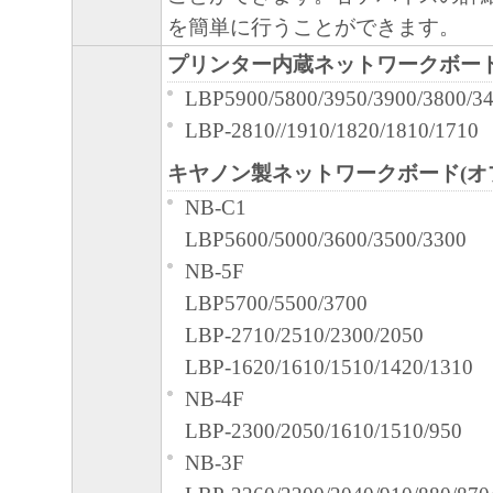
輸出
を簡単に行うことができます。
お客様は、日本国政府または関連する外
な認可等を得ることなしに、「本ソフト
プリンター内蔵ネットワークボー
または一部を、直接または間接に輸出し
LBP5900/5800/3950/3900/3800/3
ん。
LBP-2810//1910/1820/1810/1710
契約期間
キヤノン製ネットワークボード(オ
本契約書は、お客様が、『同意』を
NB-C1
た時点、または「本ソフトウェア」
LBP5600/5000/3600/3500/3300
で発効し、下記(2)または(3)によ
NB-5F
有効に存続します。
LBP5700/5500/3700
お客様は、「本ソフトウェア」およ
LBP-2710/2510/2300/2050
すべてを廃棄および消去することに
LBP-1620/1610/1510/1420/1310
を終了させることができます。
NB-4F
お客様が本契約書のいずれかの条項
LBP-2300/2050/1610/1510/950
合、本契約書は直ちに終了します。
NB-3F
お客様は、上記(3)によって本契約