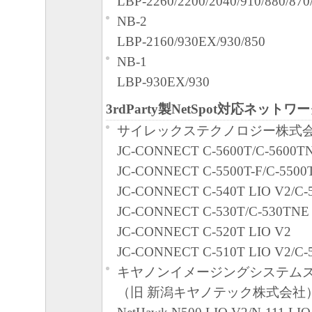
LBP-2260/2200/2040/910/880/870
合、速やかに、「本ソフトウェア」
NB-2
物のすべてを廃棄または消去するも
LBP-2160/930EX/930/850
U.S. GOVERNMENT RESTRICTED RIG
NB-1
The Software is a "commercial item," as that 
LBP-930EX/930
48C.F.R. 2.101 (Oct 1995), consisting of "
3rdParty製NetSpot対応ネット
computer software" and "commercial comput
サイレックステクノロジー株式会
documentation," as such terms are used in 4
JC-CONNECT C-5600T/C-5600T
(Sept 1995). Consistent with 48 C.F.R.12.2
JC-CONNECT C-5500T-F/C-5500
227.7202-1 through 227.7202-4 (June 1995)
JC-CONNECT C-540T LIO V2/C-
Government End Users shall acquire the Sof
JC-CONNECT C-530T/C-530TNE
those rights set forth herein. Manufacturer i
JC-CONNECT C-520T LIO V2
2,Shimomaruko 3-chome, Ohta-ku, Tokyo 1
JC-CONNECT C-510T LIO V2/C-
本条項中で使用される"the Software
キヤノンイメージングシステムズ
定義される「本ソフトウェア」を意味し
（旧 新潟キヤノテック株式会社
とします。