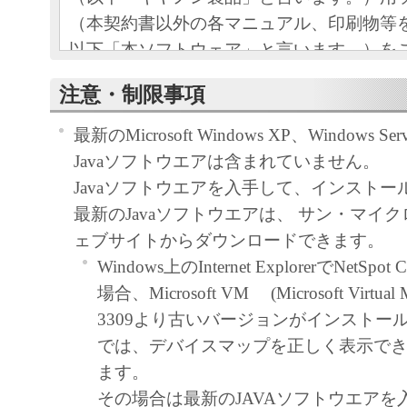
（本契約書以外の各マニュアル、印刷物等
以下「本ソフトウェア」と言います。）を
めの、お客様とキヤノン株式会社（以下キ
注意・制限事項
す。）との間の契約書です。
最新のMicrosoft Windows XP、Windows Se
お客様は、『同意』を示す行為、または「
Javaソフトウエアは含まれていません。
ア」の使用のいずれかをもって、本契約書
Javaソフトウエアを入手して、インスト
になります。お客様が本契約書に同意でき
最新のJavaソフトウエアは、 サン・マイ
ソフトウェア」を使用することはできませ
ェブサイトからダウンロードできます。
Windows上のInternet ExplorerでNetSp
許諾
場合、Microsoft VM (Microsoft Virtual M
キヤノンは、お客様が「キヤノン製
3309より古いバージョンがインストー
目的のために、「キヤノン製品」に
では、デバイスマップを正しく表示で
トワークを通じ接続される複数のコ
ます。
下「指定機器」と言います。）にお
その場合は最新のJAVAソフトウエアを
トウェア」を使用（本契約書におい