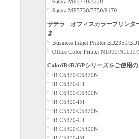
Satera MF5770/3220
Satera MF5730/5750/8170
サテラ オフィスカラープリンタ
ま
Business Inkjet Printer BIJ2350/BI
Office Color Printer N1000/N110
ColoriR/iR/GPシリーズをご使
iR C6870/C6870N
iR C6870-G1
iR C6800/C6800N
iR C6800-D1
iR C5870/C5870N
iR C5870-G1
iR C5800/C5800N
iR C5800-D1