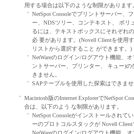
たはキヤノンのライセンサーのいか
用する場合は以下のような制限があります
も、明示たると黙示たるとを問わず
NetSpot Consoleでプリントサーバー
ってお客様に譲渡あるいは許諾され
ー、NDSツリー、コンテキスト、 ボリ
ません。
るには、テキストボックスにそれぞれ
制限
必 要があります。(Novell Clientを
お客様は、再使用許諾、譲渡、販売
リストから選択すること ができます。)
もしくは貸与その他の方法により、
NetWareのログイン/ログアウト機能、
フトウェア」を使用させることはで
ントサーバー、プリンター、 キュー)
お客様は、「本ソフトウェア」の全
きません。
修正、改変、逆コンパイル、逆アセ
SAPテーブルを使用した探索はできま
リバースエンジニアリング等するこ
Macintosh版のInternet ExplorerでNetSpo
ん。また第三者にこのような行為を
合は、以下のよう な制限があります。
せん。
NetSpot Consoleがインストールさ
帰属
ーのプロトコルスタックが Novell Clie
「本ソフトウェア」に係る権原および所
NetWareのログイン/ログアウト機能、オ
容によりキヤノンまたはキヤノンのライ