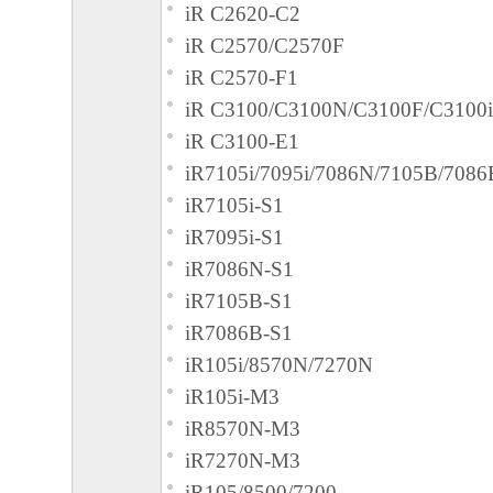
iR C2620-C2
iR C2570/C2570F
iR C2570-F1
iR C3100/C3100N/C3100F/C3100i
iR C3100-E1
iR7105i/7095i/7086N/7105B/7086
iR7105i-S1
iR7095i-S1
iR7086N-S1
iR7105B-S1
iR7086B-S1
iR105i/8570N/7270N
iR105i-M3
iR8570N-M3
iR7270N-M3
iR105/8500/7200