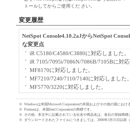
トールしてからご使用くだ さい。
変更履歴
NetSpot Console4.10.2aJからNetSpot Cons
な変更点
iR C5180/C4580/C3880に対応しました。
iR 7105/7095i/7086N/7086B/7105
MF8170に対応しました。
MF7210/7240/7110/7140に対応しました
MF5770/3220に対応しました。
LBP3950/3900/3500/3300に対応しまし
iR C5180/4580/3880-PSプリントサ
※
Windowsは米国Microsoft Corporationの米国およびその他の国
※
Pentiumは、米国Intel Corporationの商標です。
に対応しました。
※
その他、本文中に記載されている社名や商品名は、各社の登録商標
iR C3220/2620-PSプリントサーバー
※
ダウンロードされたファイルにつきましては、2006年3月31日以
しました。