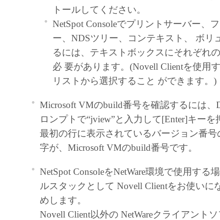
トールしてください。
トウェア」をコンピュータの記憶媒
NetSpot Consoleでプリントサーバー
ールすること、またはコンピュータ
ー、NDSツリー、コンテキスト、 ボリ
ること、 アクセスすること、もし
るには、テキストボックスにそれぞれ
とのいずれも含むものとします。）
必 要があります。(Novell Clientを
占的権利をお客様に対して許諾しま
リストから選択すること ができます。)
また「指定機器」にネットワークを
たコンピュータ上で、かかるコンピ
Microsoft VMのbuild番号を確認するに
に対して「本ソフトウェア」を使用
ロンプトで“jview”と入力して[Enter]キ
きますが、かかるコンピュータの使
最初の行に表示されているバージョン番号
上の義務および条件を遵守させると
字が、Microsoft VMのbuild番号です。
行に関し全責任を負うことを条件と
お客様は、上記(1)に基づいて「本
NetSpot ConsoleをNetWare環境で使
使用するためのバックアップとして
ルスタックとして Novell Clientをお使
ェア」を１部、複製することができ
めします。
上記(1)および(2)に定める場合を
Novell Client以外の NetWareクライア