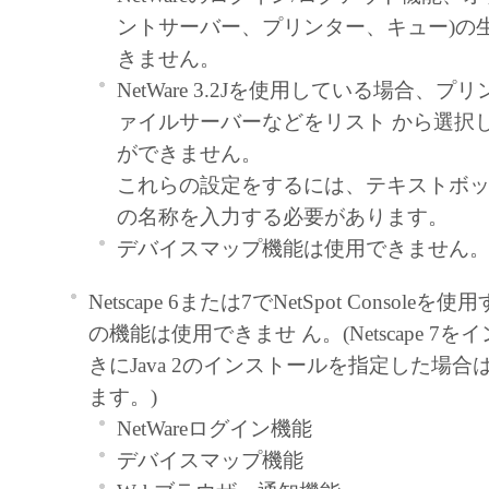
ントサーバー、プリンター、キュー)の
します。
きません。
著作権表示
NetWare 3.2Jを使用している場合、
お客様は、「本ソフトウェア」に含まれ
ァイルサーバーなどをリスト から選択
はキヤノンのライセンサーの著作権表示
ができません。
しもしくは削除してはなりません。
これらの設定をするには、テキストボッ
保証の否認・免責
の名称を入力する必要があります。
「本ソフトウェア」は、『現状のま
デバイスマップ機能は使用できません
用許諾されます。キヤノン、キヤノ
ヤノンの関連会社、それらの販売代
Netscape 6または7でNetSpot Consol
店のいずれも、「本ソフトウェア」
の機能は使用できませ ん。(Netscape 7
性および特定の目的への適合性の保
きにJava 2のインストールを指定した場合
なる保証も、明示たると黙示たると
ます。)
ないものとします。
NetWareログイン機能
キヤノン、キヤノンの子会社、キヤ
デバイスマップ機能
社、それらの販売代理店または販売