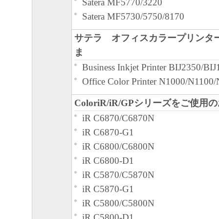
Satera MF5770/3220
Satera MF5730/5750/8170
サテラ オフィスカラープリンタ
ま
Business Inkjet Printer BIJ2350/BI
Office Color Printer N1000/N110
ColoriR/iR/GPシリーズをご使
iR C6870/C6870N
iR C6870-G1
iR C6800/C6800N
iR C6800-D1
iR C5870/C5870N
iR C5870-G1
iR C5800/C5800N
iR C5800-D1