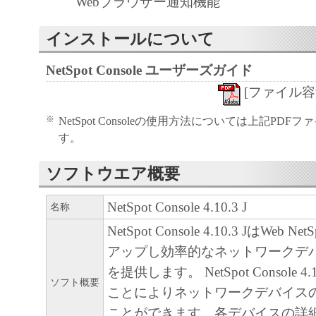
Webブラウザー通知機能
「本ソフトウェア」の使用または使
るいかなる損害（逸失利益およびそ
インストールについて
たは付随的な損害を含むがこれらに
NetSpot Console ユーザーズガイド
ての損害を言います。）について、
れる限り、一切の責任を負わないも
[ファイル容量 3
とえ、キヤ ノン、キヤノンの子会
※
NetSpot Consoleの使用方法については上記PD
関連会社、それらの販売代理店また
す。
る損害の可能性について知らされて
ソフトウエア概要
様です。
キヤノン、キヤノンの子会社、キヤ
NetSpot Console 4.10.3 J
名称
社、それらの販売代理店または販売
NetSpot Console 4.10.3 JはWeb
「本ソフトウェア」、または「本ソ
アップし効率的なネットワークデ
使用に起因または関連してお客様と
を提供します。 NetSpot Console 4
生じたいかなる紛争についても、一
ソフト概要
ことによりネットワークデバイス
いものとします。
ことができます。各デバイスの詳