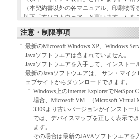
（本契約書以外の各マニュアル、印刷物等
以下「本ソフトウェア」と言います。）を
めの、お客様とキヤノン株式会社（以下キ
注意・制限事項
す。）との間の契約書です。
最新のMicrosoft Windows XP、Windows Se
お客様は、『同意』を示す行為、または「
Javaソフトウエアは含まれていません。
ア」の使用のいずれかをもって、本契約書
Javaソフトウエアを入手して、インスト
になります。お客様が本契約書に同意でき
最新のJavaソフトウエアは、 サン・マイ
ソフトウェア」を使用することはできませ
ェブサイトからダウンロードできます。
Windows上のInternet ExplorerでNetSp
許諾
場合、Microsoft VM (Microsoft Virtual M
キヤノンは、お客様が「キヤノン製
3309より古いバージョンがインストー
目的のために、「キヤノン製品」に
では、デバイスマップを正しく表示で
トワークを通じ接続される複数のコ
ます。
下「指定機器」と言います。）にお
その場合は最新のJAVAソフトウエアを
トウェア」を使用（本契約書におい