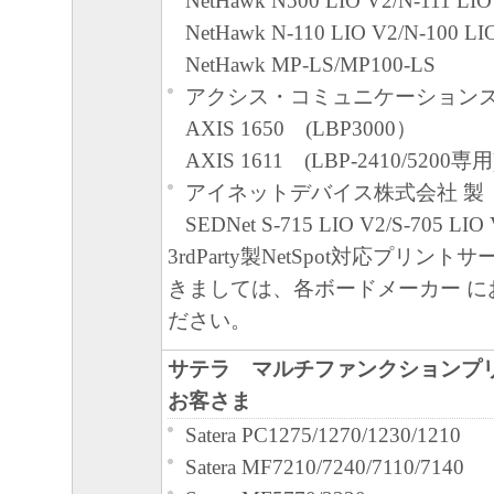
NetHawk N500 LIO V2/N-111 LIO
分離可能性
NetHawk N-110 LIO V2/N-100 LI
本契約書のいずれかの条項またはその一
NetHawk MP-LS/MP100-LS
無効であると決定された場合でも、その
アクシス・コミュニケーションズ
に有効に存続するものとします。
AXIS 1650 (LBP3000）
以 上
AXIS 1611 (LBP-2410/5200専用
キヤノン株式会社
アイネットデバイス株式会社 製
SEDNet S-715 LIO V2/S-705 LI
3rdParty製NetSpot対応プリン
きましては、各ボードメーカー に
ださい。
サテラ マルチファンクションプ
お客さま
Satera PC1275/1270/1230/1210
Satera MF7210/7240/7110/7140