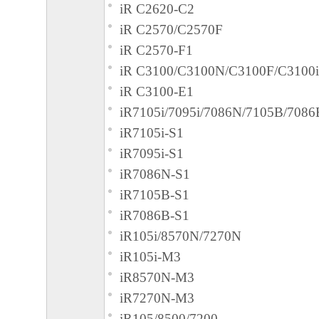
iR C2620-C2
iR C2570/C2570F
iR C2570-F1
iR C3100/C3100N/C3100F/C3100i
iR C3100-E1
iR7105i/7095i/7086N/7105B/7086
iR7105i-S1
iR7095i-S1
iR7086N-S1
iR7105B-S1
iR7086B-S1
iR105i/8570N/7270N
iR105i-M3
iR8570N-M3
iR7270N-M3
iR105/8500/7200