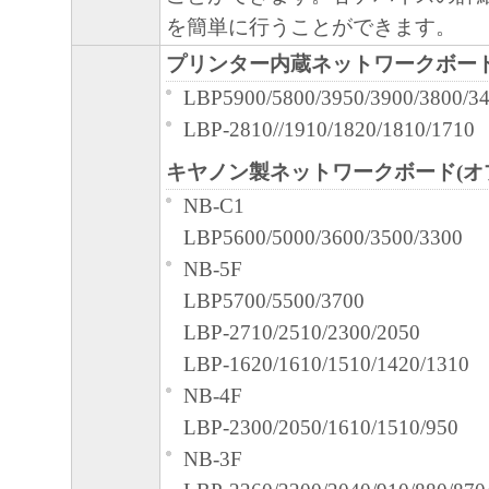
輸出
を簡単に行うことができます。
お客様は、日本国政府または関連する外
な認可等を得ることなしに、「本ソフト
プリンター内蔵ネットワークボー
または一部を、直接または間接に輸出し
LBP5900/5800/3950/3900/3800/3
ん。
LBP-2810//1910/1820/1810/1710
契約期間
キヤノン製ネットワークボード(オ
本契約書は、お客様が、『同意』を
NB-C1
た時点、または「本ソフトウェア」
LBP5600/5000/3600/3500/3300
で発効し、下記(2)または(3)によ
NB-5F
有効に存続します。
LBP5700/5500/3700
お客様は、「本ソフトウェア」およ
LBP-2710/2510/2300/2050
すべてを廃棄および消去することに
LBP-1620/1610/1510/1420/1310
を終了させることができます。
NB-4F
お客様が本契約書のいずれかの条項
LBP-2300/2050/1610/1510/950
合、本契約書は直ちに終了します。
NB-3F
お客様は、上記(3)によって本契約