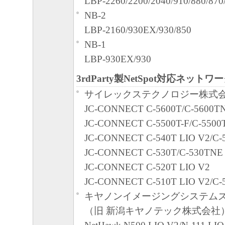
LBP-2260/2200/2040/910/880/870
合、速やかに、「本ソフトウェア」
NB-2
物のすべてを廃棄または消去するも
LBP-2160/930EX/930/850
U.S. GOVERNMENT RESTRICTED RIG
NB-1
The Software is a "commercial item," as that 
LBP-930EX/930
48C.F.R. 2.101 (Oct 1995), consisting of "
3rdParty製NetSpot対応ネット
computer software" and "commercial comput
サイレックステクノロジー株式会
documentation," as such terms are used in 4
JC-CONNECT C-5600T/C-5600T
(Sept 1995). Consistent with 48 C.F.R.12.2
JC-CONNECT C-5500T-F/C-5500
227.7202-1 through 227.7202-4 (June 1995)
JC-CONNECT C-540T LIO V2/C-
Government End Users shall acquire the Sof
JC-CONNECT C-530T/C-530TNE
those rights set forth herein. Manufacturer i
JC-CONNECT C-520T LIO V2
2,Shimomaruko 3-chome, Ohta-ku, Tokyo 1
JC-CONNECT C-510T LIO V2/C-
本条項中で使用される"the Software
キヤノンイメージングシステムズ
定義される「本ソフトウェア」を意味し
（旧 新潟キヤノテック株式会社
とします。