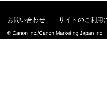
iR C6870/5870-PSプリントサーバー
しました。
お問い合わせ
サイトのご利用
iR7105i/7095i/7086N/7270N-PS/7086N-PS
PS/7105Bプリントサーバーユニット・S1 
© Canon Inc./Canon Marketing Japan Inc.
ました。
NetSpot Console4.10.1JからNetSpot Conso
な変更点
iR C6870/iR C5870に対応しました。
LBP5000に対応しました。
BIJ1350Dに対応しました。
下記機種のトナー残量表示が、シアン、
が逆に表示される場合がありました。こ
ました。
LBP2810/2710/5800/5700/2510/5500