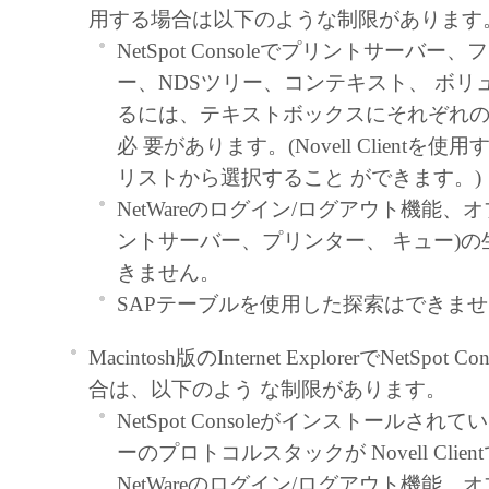
たはキヤノンのライセンサーのいか
用する場合は以下のような制限があります
も、明示たると黙示たるとを問わず
NetSpot Consoleでプリントサーバー
ってお客様に譲渡あるいは許諾され
ー、NDSツリー、コンテキスト、 ボリ
ません。
るには、テキストボックスにそれぞれ
制限
必 要があります。(Novell Clientを
お客様は、再使用許諾、譲渡、販売
リストから選択すること ができます。)
もしくは貸与その他の方法により、
NetWareのログイン/ログアウト機能、
フトウェア」を使用させることはで
ントサーバー、プリンター、 キュー)
お客様は、「本ソフトウェア」の全
きません。
修正、改変、逆コンパイル、逆アセ
SAPテーブルを使用した探索はできま
リバースエンジニアリング等するこ
Macintosh版のInternet ExplorerでNetSpo
ん。また第三者にこのような行為を
合は、以下のよう な制限があります。
せん。
NetSpot Consoleがインストールさ
帰属
ーのプロトコルスタックが Novell Clie
「本ソフトウェア」に係る権原および所
NetWareのログイン/ログアウト機能、オ
容によりキヤノンまたはキヤノンのライ