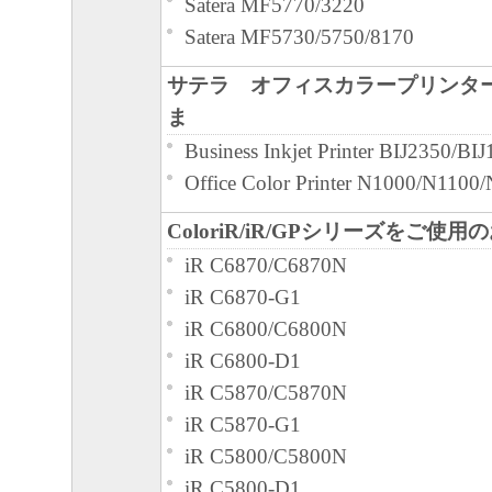
Satera MF5770/3220
Satera MF5730/5750/8170
サテラ オフィスカラープリンタ
ま
Business Inkjet Printer BIJ2350/BI
Office Color Printer N1000/N110
ColoriR/iR/GPシリーズをご使
iR C6870/C6870N
iR C6870-G1
iR C6800/C6800N
iR C6800-D1
iR C5870/C5870N
iR C5870-G1
iR C5800/C5800N
iR C5800-D1