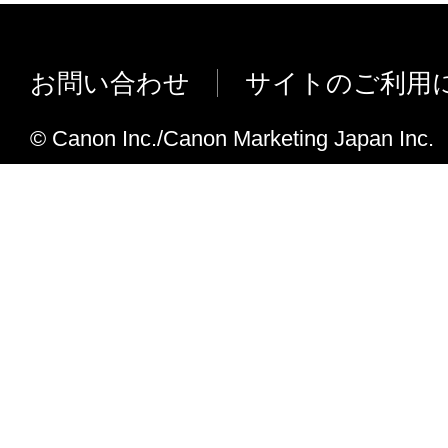
iR C6870/5870-PSプリントサーバー
しました。
お問い合わせ
サイトのご利用
iR7105i/7095i/7086N/7270N-PS/7086N-PS
PS/7105Bプリントサーバーユニット・S1 
© Canon Inc./Canon Marketing Japan Inc.
ました。
NetSpot Console4.10.1JからNetSpot Conso
な変更点
iR C6870/iR C5870に対応しました。
LBP5000に対応しました。
BIJ1350Dに対応しました。
下記機種のトナー残量表示が、シアン、
が逆に表示される場合がありました。こ
ました。
LBP2810/2710/5800/5700/2510/5500