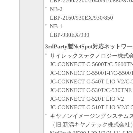
LBP-2260/2200/2040/910/880/870
合、速やかに、「本ソフトウェア」
NB-2
物のすべてを廃棄または消去するも
LBP-2160/930EX/930/850
U.S. GOVERNMENT RESTRICTED RIG
NB-1
The Software is a "commercial item," as that 
LBP-930EX/930
48C.F.R. 2.101 (Oct 1995), consisting of "
3rdParty製NetSpot対応ネット
computer software" and "commercial comput
サイレックステクノロジー株式会
documentation," as such terms are used in 4
JC-CONNECT C-5600T/C-5600T
(Sept 1995). Consistent with 48 C.F.R.12.2
JC-CONNECT C-5500T-F/C-5500
227.7202-1 through 227.7202-4 (June 1995)
JC-CONNECT C-540T LIO V2/C-
Government End Users shall acquire the Sof
JC-CONNECT C-530T/C-530TNE
those rights set forth herein. Manufacturer i
JC-CONNECT C-520T LIO V2
2,Shimomaruko 3-chome, Ohta-ku, Tokyo 1
JC-CONNECT C-510T LIO V2/C-
本条項中で使用される"the Software
キヤノンイメージングシステムズ
定義される「本ソフトウェア」を意味し
（旧 新潟キヤノテック株式会社
とします。