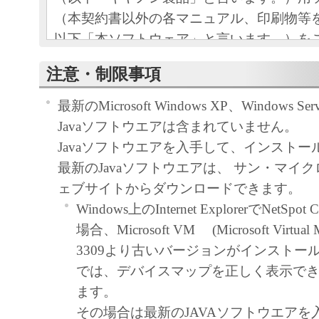
（本契約書以外の各マニュアル、印刷物等
以下「本ソフトウェア」と言います。）を
めの、お客様とキヤノン株式会社（以下キ
注意・制限事項
す。）との間の契約書です。
最新のMicrosoft Windows XP、Windows Se
お客様は、『同意』を示す行為、または「
Javaソフトウエアは含まれていません。
ア」の使用のいずれかをもって、本契約書
Javaソフトウエアを入手して、インスト
になります。お客様が本契約書に同意でき
最新のJavaソフトウエアは、 サン・マイ
ソフトウェア」を使用することはできませ
ェブサイトからダウンロードできます。
Windows上のInternet ExplorerでNetSp
許諾
場合、Microsoft VM (Microsoft Virtual M
キヤノンは、お客様が「キヤノン製
3309より古いバージョンがインストー
目的のために、「キヤノン製品」に
では、デバイスマップを正しく表示で
トワークを通じ接続される複数のコ
ます。
下「指定機器」と言います。）にお
その場合は最新のJAVAソフトウエアを
トウェア」を使用（本契約書におい