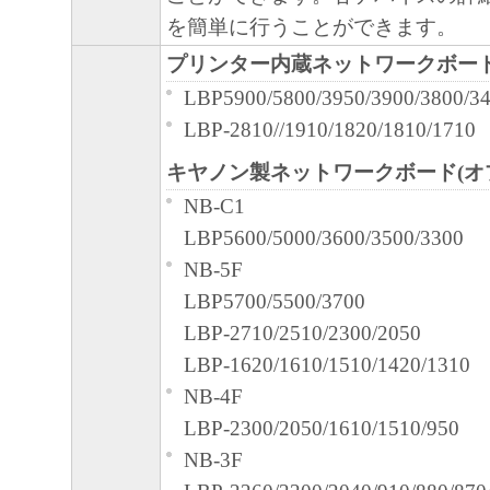
輸出
を簡単に行うことができます。
お客様は、日本国政府または関連する外
な認可等を得ることなしに、「本ソフト
プリンター内蔵ネットワークボー
または一部を、直接または間接に輸出し
LBP5900/5800/3950/3900/3800/3
ん。
LBP-2810//1910/1820/1810/1710
契約期間
キヤノン製ネットワークボード(オ
本契約書は、お客様が、『同意』を
NB-C1
た時点、または「本ソフトウェア」
LBP5600/5000/3600/3500/3300
で発効し、下記(2)または(3)によ
NB-5F
有効に存続します。
LBP5700/5500/3700
お客様は、「本ソフトウェア」およ
LBP-2710/2510/2300/2050
すべてを廃棄および消去することに
LBP-1620/1610/1510/1420/1310
を終了させることができます。
NB-4F
お客様が本契約書のいずれかの条項
LBP-2300/2050/1610/1510/950
合、本契約書は直ちに終了します。
NB-3F
お客様は、上記(3)によって本契約