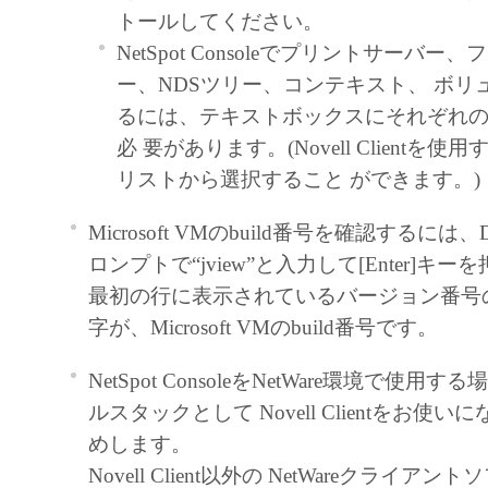
トールしてください。
トウェア」をコンピュータの記憶媒
NetSpot Consoleでプリントサーバー
ールすること、またはコンピュータ
ー、NDSツリー、コンテキスト、 ボリ
ること、 アクセスすること、もし
るには、テキストボックスにそれぞれ
とのいずれも含むものとします。）
必 要があります。(Novell Clientを
占的権利をお客様に対して許諾しま
リストから選択すること ができます。)
また「指定機器」にネットワークを
たコンピュータ上で、かかるコンピ
Microsoft VMのbuild番号を確認するに
に対して「本ソフトウェア」を使用
ロンプトで“jview”と入力して[Enter]キ
きますが、かかるコンピュータの使
最初の行に表示されているバージョン番号
上の義務および条件を遵守させると
字が、Microsoft VMのbuild番号です。
行に関し全責任を負うことを条件と
お客様は、上記(1)に基づいて「本
NetSpot ConsoleをNetWare環境で使
使用するためのバックアップとして
ルスタックとして Novell Clientをお使
ェア」を１部、複製することができ
めします。
上記(1)および(2)に定める場合を
Novell Client以外の NetWareクライア