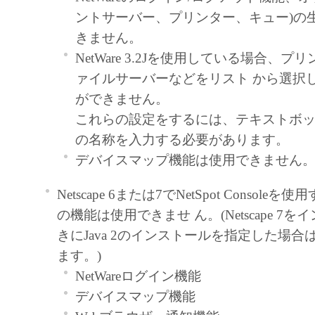
ントサーバー、プリンター、キュー)の
します。
きません。
著作権表示
NetWare 3.2Jを使用している場合、
お客様は、「本ソフトウェア」に含まれ
ァイルサーバーなどをリスト から選択
はキヤノンのライセンサーの著作権表示
ができません。
しもしくは削除してはなりません。
これらの設定をするには、テキストボッ
保証の否認・免責
の名称を入力する必要があります。
「本ソフトウェア」は、『現状のま
デバイスマップ機能は使用できません
用許諾されます。キヤノン、キヤノ
ヤノンの関連会社、それらの販売代
Netscape 6または7でNetSpot Consol
店のいずれも、「本ソフトウェア」
の機能は使用できませ ん。(Netscape 7
性および特定の目的への適合性の保
きにJava 2のインストールを指定した場合
なる保証も、明示たると黙示たると
ます。)
ないものとします。
NetWareログイン機能
キヤノン、キヤノンの子会社、キヤ
デバイスマップ機能
社、それらの販売代理店または販売