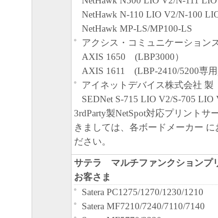
NetHawk N500 LIO V2/N-111 LIO
分離可能性
NetHawk N-110 LIO V2/N-100 LI
本契約書のいずれかの条項またはその一
NetHawk MP-LS/MP100-LS
無効であると決定された場合でも、その
アクシス・コミュニケーションズ
に有効に存続するものとします。
AXIS 1650 (LBP3000）
以 上
AXIS 1611 (LBP-2410/5200専用
キヤノン株式会社
アイネットデバイス株式会社 製
SEDNet S-715 LIO V2/S-705 LI
3rdParty製NetSpot対応プリン
きましては、各ボードメーカー に
ださい。
サテラ マルチファンクションプ
お客さま
Satera PC1275/1270/1230/1210
Satera MF7210/7240/7110/7140