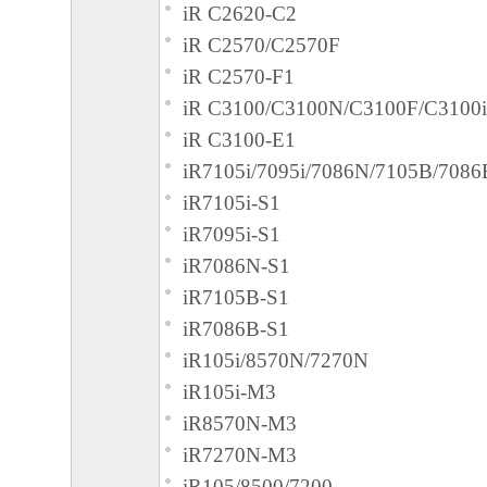
iR C2620-C2
iR C2570/C2570F
iR C2570-F1
iR C3100/C3100N/C3100F/C3100i
iR C3100-E1
iR7105i/7095i/7086N/7105B/7086
iR7105i-S1
iR7095i-S1
iR7086N-S1
iR7105B-S1
iR7086B-S1
iR105i/8570N/7270N
iR105i-M3
iR8570N-M3
iR7270N-M3
iR105/8500/7200