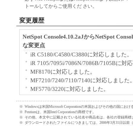
トールしてからご使用くだ さい。
変更履歴
NetSpot Console4.10.2aJからNetSpot Cons
な変更点
iR C5180/C4580/C3880に対応しました。
iR 7105/7095i/7086N/7086B/7105
MF8170に対応しました。
MF7210/7240/7110/7140に対応しました
MF5770/3220に対応しました。
LBP3950/3900/3500/3300に対応しまし
iR C5180/4580/3880-PSプリントサ
※
Windowsは米国Microsoft Corporationの米国およびその他の国
※
Pentiumは、米国Intel Corporationの商標です。
に対応しました。
※
その他、本文中に記載されている社名や商品名は、各社の登録商標
iR C3220/2620-PSプリントサーバー
※
ダウンロードされたファイルにつきましては、2006年3月31日以
しました。