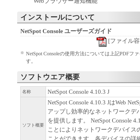
Webブラウザー通知機能
「本ソフトウェア」の使用または使
るいかなる損害（逸失利益およびそ
インストールについて
たは付随的な損害を含むがこれらに
NetSpot Console ユーザーズガイド
ての損害を言います。）について、
れる限り、一切の責任を負わないも
[ファイル容量 3
とえ、キヤ ノン、キヤノンの子会
※
NetSpot Consoleの使用方法については上記PD
関連会社、それらの販売代理店また
す。
る損害の可能性について知らされて
ソフトウエア概要
様です。
キヤノン、キヤノンの子会社、キヤ
NetSpot Console 4.10.3 J
名称
社、それらの販売代理店または販売
NetSpot Console 4.10.3 JはWeb
「本ソフトウェア」、または「本ソ
アップし効率的なネットワークデ
使用に起因または関連してお客様と
を提供します。 NetSpot Console 4
生じたいかなる紛争についても、一
ソフト概要
ことによりネットワークデバイス
いものとします。
ことができます。各デバイスの詳