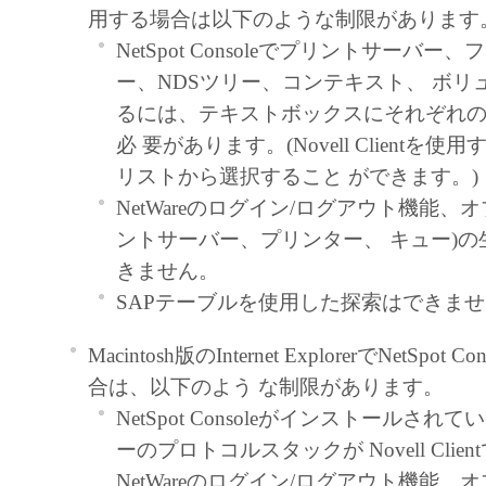
たはキヤノンのライセンサーのいか
用する場合は以下のような制限があります
も、明示たると黙示たるとを問わず
NetSpot Consoleでプリントサーバー
ってお客様に譲渡あるいは許諾され
ー、NDSツリー、コンテキスト、 ボリ
ません。
るには、テキストボックスにそれぞれ
制限
必 要があります。(Novell Clientを
お客様は、再使用許諾、譲渡、販売
リストから選択すること ができます。)
もしくは貸与その他の方法により、
NetWareのログイン/ログアウト機能、
フトウェア」を使用させることはで
ントサーバー、プリンター、 キュー)
お客様は、「本ソフトウェア」の全
きません。
修正、改変、逆コンパイル、逆アセ
SAPテーブルを使用した探索はできま
リバースエンジニアリング等するこ
Macintosh版のInternet ExplorerでNetSpo
ん。また第三者にこのような行為を
合は、以下のよう な制限があります。
せん。
NetSpot Consoleがインストールさ
帰属
ーのプロトコルスタックが Novell Clie
「本ソフトウェア」に係る権原および所
NetWareのログイン/ログアウト機能、オ
容によりキヤノンまたはキヤノンのライ