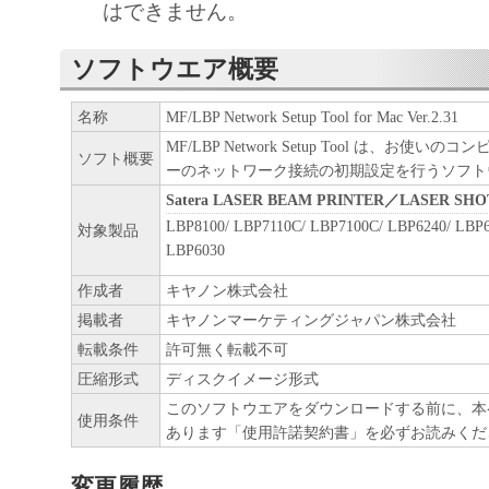
はできません。
契約書においては、「本ソフトウェア」を
の記憶媒体上にインストールすること、ま
ソフトウエア概要
ターにおいて表示すること、アクセスする
実行することのいずれも含むものとします
名称
MF/LBP Network Setup Tool for Mac Ver.2.31
非独占的権利をお客様に対して許諾します
MF/LBP Network Setup Tool は、お使
ソフト概要
た「指定機器」にネットワークを通じて接
ーのネットワーク接続の初期設定を行うソフト
Satera LASER BEAM PRINTER／LASER SHO
ューター上で、かかるコンピューターの使
LBP8100/ LBP7110C/ LBP7100C/ LBP6240/ LBP6
対象製品
「本ソフトウェア」を使用させることがで
LBP6030
るコンピューターの使用者に本契約書上の
作成者
キヤノン株式会社
を遵守させるとともに、その履行に関し全
掲載者
キヤノンマーケティングジャパン株式会社
を条件とします。
転載条件
許可無く転載不可
(2) お客様は、上記(1)に基づいて「本ソ
圧縮形式
ディスクイメージ形式
するためのバックアップとして、「本ソフ
このソフトウエアをダウンロードする前に、本
使用条件
部、複製することができます。
あります「使用許諾契約書」を必ずお読みくだ
(3) 上記(1)および(2)に定める場合を除き
変更履歴
ヤノンのライセンサーのいかなる知的財産