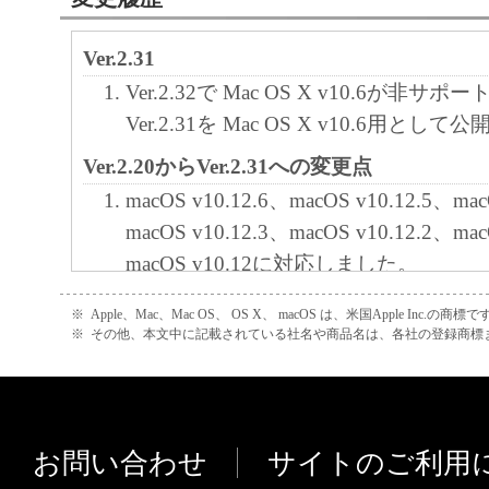
と黙示たるとを問わず、本契約書によって
Ver.2.31
るいは許諾されるものではありません。
Ver.2.32で Mac OS X v10.6が非
２．制限
Ver.2.31を Mac OS X v10.6用とし
(1) お客様は、再使用許諾、譲渡、販売、
くは貸与その他の方法により、第三者に「
Ver.2.20からVer.2.31への変更点
ア」を使用させることはできません。
macOS v10.12.6、macOS v10.12.5、mac
(2) お客様は、「本ソフトウェア」の全部
macOS v10.12.3、macOS v10.12.2、mac
正、改変、逆コンパイル、逆アセンブル、
macOS v10.12に対応しました。
エンジニアリング等することはできません
OS X 10.11.6、OS X 10.11.5、OS X 10
このような行為をさせてはなりません。
※
Apple、Mac、Mac OS、 OS X、 macOS は、米国Apple Inc.の商標で
10.11.3、OS X 10.11.2に対応しました
※
その他、本文中に記載されている社名や商品名は、各社の登録商標
３．著作権表示
Ver.2.11からVer.2.20変更点
お客様は、「本ソフトウェア」に含まれる
OS X 10.11.1、OS X 10.11に対応し
キヤノンのライセンサーの著作権表示を変
OS X 10.10.5、OS X 10.10.4に対応
しくは削除してはなりません。
お問い合わせ
サイトのご利用
LBP8100に対応しました。
４．所有権