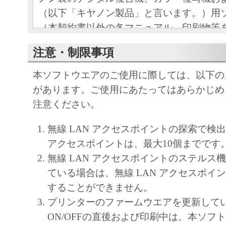
（以下「キヤノン製品」と言います。）用
（本契約書以外の各マニュアル、印刷物等
以下「本ソフトウェア」と言います。）を
注意・制限事項
めの、お客様とキヤノン株式会社（以下キ
す。）との間の契約書です。
本ソフトウエアのご使用に際しては、以下の
お客様は、『同意』を示す下記のボタンを
があります。ご使用にあたってはあらかじめ
点、または「本ソフトウェア」のインスト
注意ください。
をもって、本契約書に同意したことになり
無線 LAN アクセスポイントの探索で検出
お客様が本契約書に同意できない場合、「
アクセスポイントは、最大10個までです
ア」を使用することはできません。
無線 LAN アクセスポイントのステルス
１．許諾
ている場合は、無線 LAN アクセスポイ
(1) キヤノンは、お客様が「キヤノン製品
することができません。
のために、「キヤノン製品」に直接または
プリンターのファームウエアを更新して
通じ接続される複数のコンピューター（以
ON/OFFの直後および印刷中は、本ソフ
と言います。）において、「本ソフトウェ