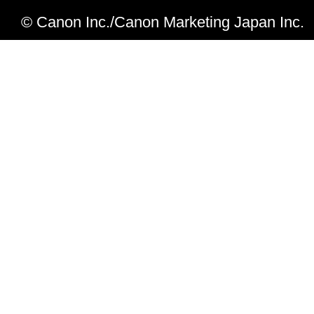
「本ソフトウェア」に係る権原および所有
Ver.2.10からVer.2.11への変更点
© Canon Inc./Canon Marketing Japan Inc.
によりキヤノンまたはキヤノンのライセン
OS X 10.10.3、OS X 10.10.2、OS X 10
す。
10.10に対応しました。
５．輸出
Ver.1.00からVer.2.10への変更点
お客様は、日本国政府または関連する外国
LBP6240/ 6230、LBP6040/ 6030
許可等を得ることなしに、「本ソフトウェ
OS X 10.9.5、OS X 10.9.4、OS X 1
は一部を、直接または間接に輸出してはな
た。
６．サポートおよびアップデート
Ver.1.00
キヤノン、キヤノンの子会社、関係会社、
理店および販売店、並びにキヤノンのライ
OS X 10.9.2、OS X 10.9.1、OS X 
客様による「本ソフトウェア」の使用を支
た。
よび「本ソフトウェア」に対してアップデ
新規掲載
正あるいはサポートを行うことについて、
負うものではありません。
７．保証の否認・免責