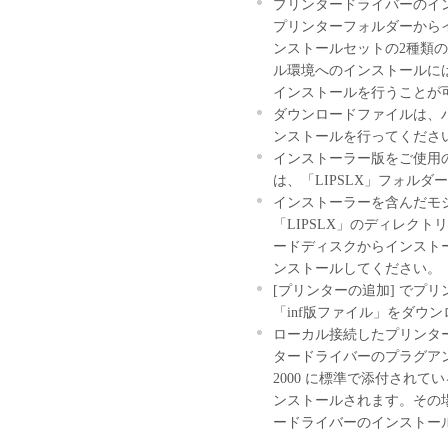
プリンタードライバーのイ
ップとして、「本ソフトウェ
プリンターフォルダーからイ
(3) 上記(1)および(2)
ンストールセットの2種類
ーのいかなる知的財産権も、
ル環境へのインストールに
お客様に譲渡あるいは許諾さ
インストールを行うことが
２．制限
ダウンロードファイルは、
(1) お客様は、再使用許諾
ンストールを行ってくださ
法により、第三者に「本ソフ
インストーラー版をご使用
(2) お客様は、「本ソフト
は、「LIPSLX」フォルダー内
ル、逆アセンブル、その他リ
インストーラーを含んだモ
また第三者にこのような行為
「LIPSLX」のディレク
ードディスクからインスト
３．帰属
ンストールしてください。
「本ソフトウェア」に係る権
[プリンターの追加] でプ
キヤノンのライセンサーに帰
「inf版ファイル」をダウ
ローカル接続したプリンタ
４．著作権表示
タードライバーのプラグアン
お客様は、「本ソフトウェア
2000 に標準で添付されてい
ーの著作権表示を変更し、除
ンストールされます。その場
ードライバーのインストー
５．保証の否認・免責