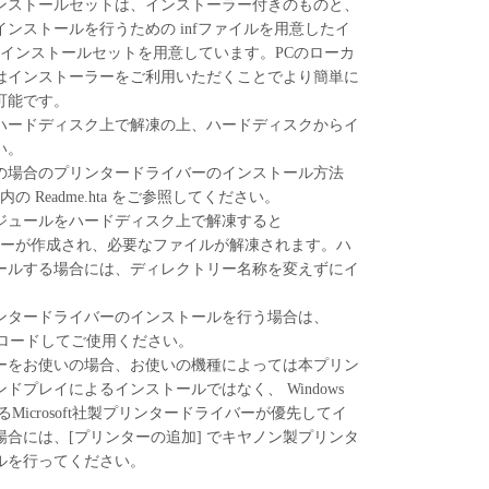
ンストールセットは、インストーラー付きのものと、
ア」を１部、複製することができます。
ンストールを行うための infファイルを用意したイ
に定める場合を除き、キヤノンまたはキヤノンのライセンサ
のインストールセットを用意しています。PCのローカ
明示たると黙示たるとを問わず、本契約書によって
はインストーラーをご利用いただくことでより簡単に
れるものではありません。
可能です。
ハードディスク上で解凍の上、ハードディスクからイ
、譲渡、販売、頒布、リースもしくは貸与その他の方
い。
トウェア」を使用させることはできません。
の場合のプリンタードライバーのインストール方法
ウェア」の全部または一部を修正、改変、逆コンパイ
の Readme.hta をご参照してください。
バースエンジニアリング等することはできません。
ジュールをハードディスク上で解凍すると
をさせてはなりません。
トリーが作成され、必要なファイルが解凍されます。ハ
ールする場合には、ディレクトリー名称を変えずにイ
原および所有権は、その内容によりキヤノンまたは
リンタードライバーのインストールを行う場合は、
属します。
ンロードしてご使用ください。
ーをお使いの場合、お使いの機種によっては本プリン
ドプレイによるインストールではなく、 Windows
」に含まれるキヤノンまたはキヤノンのライセンサ
るMicrosoft社製プリンタードライバーが優先してイ
去しもしくは削除してはなりません。
合には、[プリンターの追加] でキヤノン製プリンタ
ルを行ってください。