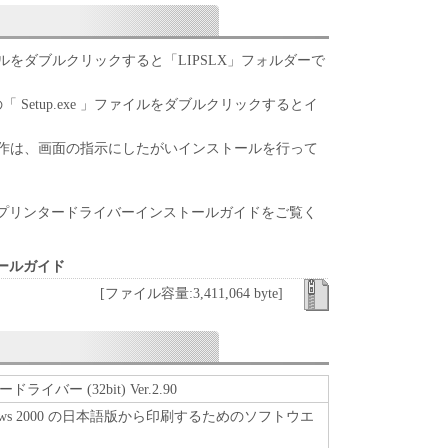
、『現状のまま』の状態で使用許諾されます。キヤノ
、キヤノンの子会社、キヤノンの関連会社、それら
いずれも、「本ソフトウェア」に関して、商品性お
をダブルクリックすると「LIPSLX」フォルダーで
保証を含め、いかなる保証も、明示たると黙示たる
します。
「 Setup.exe 」ファイルをダブルクリックするとイ
ライセンサー、キヤノンの子会社、キヤノンの関連会
は販売店のいずれも、「本ソフトウェア」の使用ま
作は、画面の指示にしたがいインストールを行って
なる損害（逸失利益およびその他の派生的または付
限定されない全ての損害を言います。）について、
切の責任を負わないものとします。たとえ、キヤノ
プリンタードライバーインストールガイドをご覧く
、キヤノンの子会社、キヤノンの関連会社、それら
かかる損害の可能性について知らされていた場合で
ールガイド
[ファイル容量:3,411,064 byte]
ライセンサー、キヤノンの子会社、キヤノンの関連会
は販売店のいずれも、「本ソフトウェア」、または
起因または関連してお客様と第三者との間に生じた
切責任を負わないものとします。
ドライバー (32bit) Ver.2.90
ows 2000 の日本語版から印刷するためのソフトウエ
関連する外国政府より必要な認可等を得ることなし