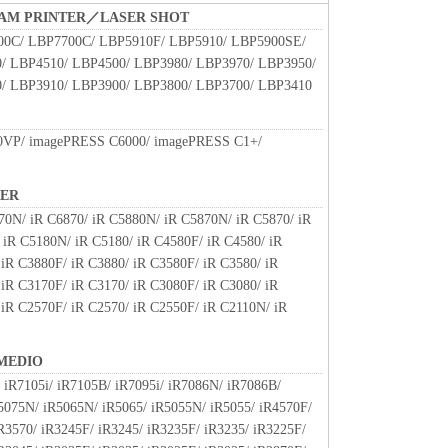
部または一部を、直接または間接に輸出してはなり
BEAM PRINTER／LASER SHOT
0C/ LBP7700C/ LBP5910F/ LBP5910/ LBP5900SE/
/ LBP4510/ LBP4500/ LBP3980/ LBP3970/ LBP3950/
/ LBP3910/ LBP3900/ LBP3800/ LBP3700/ LBP3410
、『同意』を示す下記のボタンをクリックした時点、
ンストールした時点で発効し、下記(2)または(3)
存続します。
VP/ imagePRESS C6000/ imagePRESS C1+/
ウェア」およびその複製物のすべてを廃棄および消去
終了させることができます。
NER
ずれかの条項に違反した場合、本契約書は直ちに終了
70N/ iR C6870/ iR C5880N/ iR C5870N/ iR C5870/ iR
よって本契約書が終了した場合、速やかに、「本ソフト
 iR C5180N/ iR C5180/ iR C4580F/ iR C4580/ iR
すべてを廃棄または消去するものとします。
iR C3880F/ iR C3880/ iR C3580F/ iR C3580/ iR
iR C3170F/ iR C3170/ iR C3080F/ iR C3080/ iR
RICTED RIGHTS NOTICE
 iR C2570F/ iR C2570/ iR C2550F/ iR C2110N/ iR
m," as that term is defined at 48 C.F.R. 2.101 (Oct
l computer software" and "commercial computer
MEDIO
 terms are used in 48 C.F.R. 12.212 (Sept 1995).
 iR7105i/ iR7105B/ iR7095i/ iR7086N/ iR7086B/
2 and 48 C.F.R. 227.7202-1 through 227.7202-4 (June
R5075N/ iR5065N/ iR5065/ iR5055N/ iR5055/ iR4570F/
sers shall acquire the Software with only those rights
R3570/ iR3245F/ iR3245/ iR3235F/ iR3235/ iR3225F/
is Canon Inc./30-2, Shimomaruko 3-chome, Ohta-ku,