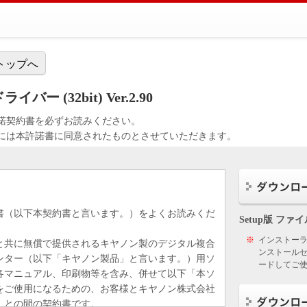
トップへ
バー (32bit) Ver.2.90
諾契約書を必ずお読みください。
には本許諾書に同意されたものとさせていただきます。
書（以下本契約書と言います。）をよくお読みくだ
Setup版 ファ
※
インストー
と共に無償で提供されるキヤノン製のデジタル複合
ンストールセ
ンター（以下「キヤノン製品」と言います。）用ソ
ードしてご
各マニュアル、印刷物等を含み、併せて以下「本ソ
をご使用になるための、お客様とキヤノン株式会社
）との間の契約書です。