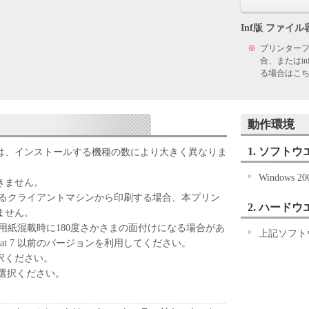
記のボタンをクリックした時点、または「本ソフト
Inf版 ファイル
ずれかをもって、本契約書に同意したことになりま
※
プリンター
合、またはi
ない場合、「本ソフトウェア」を使用することはで
る場合はこ
動作環境
「キヤノン製品」を利用する目的のために、「キヤノ
ワークを通じ接続される複数のコンピューター（以
1. ソフトウ
は、インストールする機種の数により大きく異なりま
）において、「本ソフトウェア」を使用（本契約書
ア」をコンピューターの記憶媒体上にインストール
Windows 
できません。
ターにおいて表示すること、アクセスすること、も
いるクライアントマシンから印刷する場合、本プリン
も含むものとします。）するための非独占的権利を
2. ハードウ
ません。
お客様は、また「指定機器」にネットワークを通じ
場合、用紙混載時に180度さかさまの面付けになる場合があ
上記ソフト
上で、かかるコンピューターの使用者に対して「本
bat 7 以前のバージョンを利用してください。
ことができますが、かかるコンピューターの使用者
を選択ください。
件を遵守させるとともに、その履行に関し全責任を
00を選択ください。
基づいて「本ソフトウェア」を使用するためのバックア