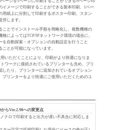
16ページを1ページに印刷することができるNページ印
のイメージで印刷することができる製本印刷、1ペー
の用紙上に分割して印刷するポスター印刷、スタン
提供します。
ることでインストール手順を簡略化し、複数機種の
種によってはTCP/IPネットワーク環境の場合に、
ーを自動探索・オプションの自動設定を行うこと
ることが可能になっています。
itorをご使用いただくことにより、印刷がより快適になりま
torは、ネットワークに接続されているプリンターも含め、プリ
認したり、プリンターに追加されているオプション
、プリンターをより快適にご使用いただくためのユ
からVer.2.90への変更点
1モノクロで印刷すると出力が遅い不具合に対応しま
ポスター設定で拡縮印刷した場合にベースの色が正し