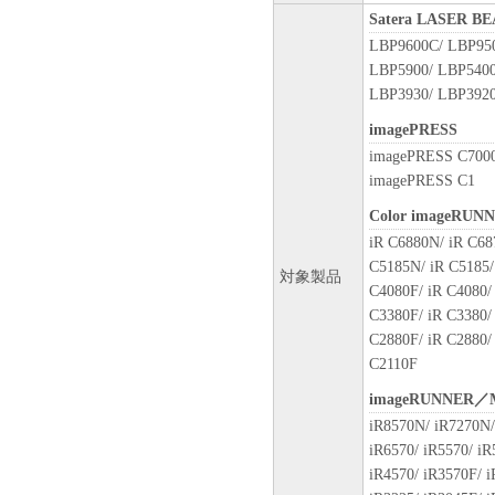
に、「本ソフトウェア」の全
Satera LASER 
ません。
LBP9600C/ LBP950
LBP5900/ LBP5400
７．契約期間
LBP3930/ LBP3920
(1) 本契約書は、お客様が
または「本ソフトウェア」をイ
imagePRESS
により終了されるまで有効に
imagePRESS C7000
(2) お客様は、「本ソフト
imagePRESS C1
することにより、本契約書を
Color imageRUN
(3) お客様が本契約書のい
します。
iR C6880N/ iR C68
(4) お客様は、上記(3)に
C5185N/ iR C5185/
対象製品
ウェア」およびその複製物の
C4080F/ iR C4080/ 
C3380F/ iR C3380/ 
８．U.S. GOVERNMENT REST
C2880F/ iR C2880/
The Software is a "commercial ite
C2110F
1995), consisting of "commercia
imageRUNNER／
software documentation," as such
iR8570N/ iR7270N/
Consistent with 48 C.F.R. 12.21
iR6570/ iR5570/ i
1995), all U.S. Government End U
iR4570/ iR3570F/ i
set forth herein. Manufacturer 