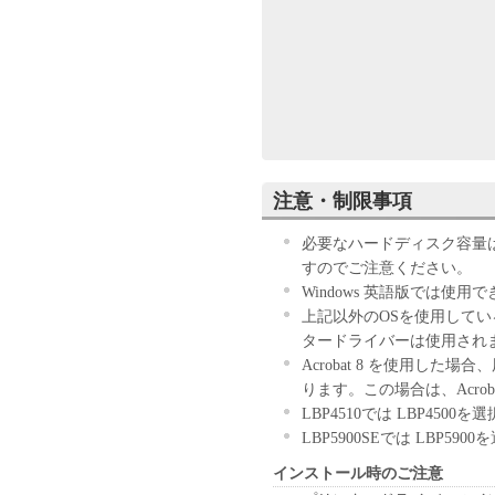
お客様は、『同意』を示す下
ウェア」のインストールのい
す。
お客様が本契約書に同意でき
きません。
１．許諾
注意・制限事項
(1) キヤノンは、お客様が
ン製品」に直接またはネット
必要なハードディスク容量
下「指定機器」と言います。
すのでご注意ください。
においては、「本ソフトウェ
Windows 英語版では使用
すること、またはコンピュー
上記以外のOSを使用して
しくは実行することのいずれ
タードライバーは使用され
お客様に対して許諾します。
Acrobat 8 を使用した
て接続されたコンピューター
ります。この場合は、Acro
ソフトウェア」を使用させる
LBP4510では LBP4500
に本契約書上の義務および条
LBP5900SEでは LBP59
負うことを条件とします。
インストール時のご注意
(2) お客様は、上記(1)に