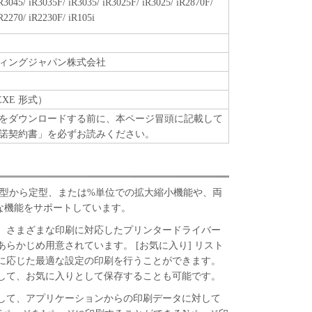
R3045/ iR3035F/ iR3035/ iR3025F/ iR3025/ iR2870F/
R2270/ iR2230F/ iR105i
oftware"とは、本契約書中で定義される「本ソフトウ
のとします。
ィングジャパン株式会社
たはその一部が法律により無効であると決定された
全に有効に存続するものとします。
EXE 形式）
をダウンロードする前に、本ページ冒頭に記載して
諾契約書」を必ずお読みください。
版上で定型から定型、または%単位での拡大縮小機能や、両
彩な機能をサポートしています。
、さまざまな印刷に対応したプリンタードライバー
らかじめ用意されています。 [お気に入り] リスト
に応じた最適な設定の印刷を行うことができます。
して、お気に入りとして保存することも可能です。
して、アプリケーションからの印刷データに対して