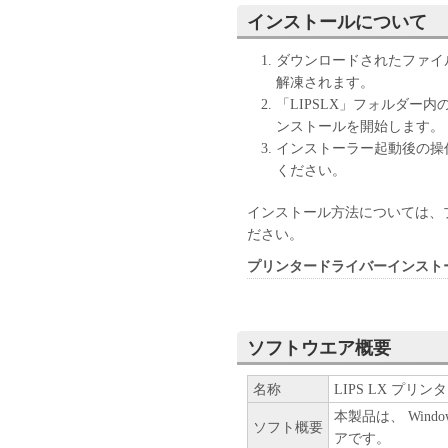
(1) 「本ソフトウェア」は
インストールについて
ン、キヤノンのライセンサー
の販売代理店または販売店の
ダウンロードされたファイル
よび特定の目的への適合性の
解凍されます。
とを問わず一切しないものと
「LIPSLX」フォルダー内の
(2) キヤノン、キヤノンの
ンストールを開始します。
社、それらの販売代理店また
インストーラー起動後の操
たは使用不能から生ずるいか
ください。
随的な損害を含むがこれらに
適用法で認められる限り、一
インストール方法については、
ン、キヤノンのライセンサー
ださい。
の販売代理店または販売店が
プリンタードライバーインスト
も同様です。
(3) キヤノン、キヤノンの
社、それらの販売代理店また
「本ソフトウェア」の使用に
ソフトウエア概要
いかなる紛争についても、一
名称
LIPS LX プリンター
６．輸出
本製品は、 Wind
お客様は、日本国政府または
ソフト概要
アです。