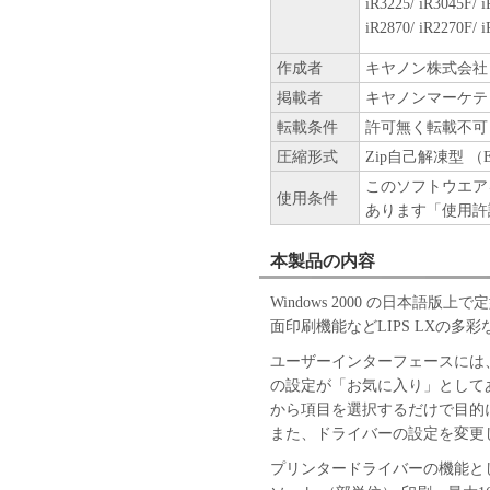
iR3225/ iR3045F/ i
Tokyo 146-8501, Japan.
iR2870/ iR2270F/ i
本条項中で使用される"the S
ェア」を意味し、指し示すも
作成者
キヤノン株式会社
掲載者
キヤノンマーケテ
９．分離可能性
転載条件
許可無く転載不可
本契約書のいずれかの条項ま
場合でも、その他の条項は完
圧縮形式
Zip自己解凍型 （
このソフトウエア
使用条件
以 上
あります「使用許
キヤノン株式会社
本製品の内容
Windows 2000 の日本語
面印刷機能などLIPS LXの多
ユーザーインターフェースには
の設定が「お気に入り」としてあ
から項目を選択するだけで目的
また、ドライバーの設定を変更
プリンタードライバーの機能と