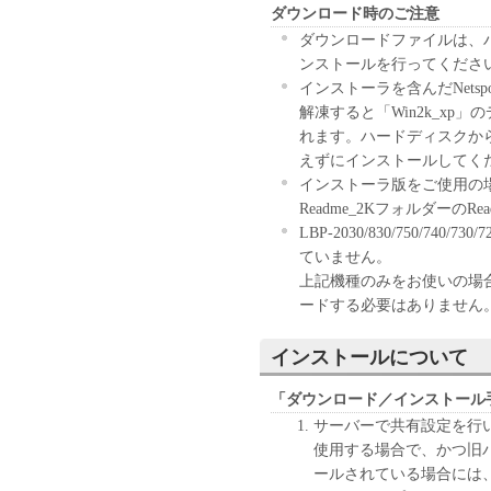
ダウンロード時のご注意
理店または販売店
ダウンロードファイルは、
および特定の目的
ンストールを行ってくださ
ると黙示たるとを
インストーラを含んだNetspo
キヤノン、キヤノ
解凍すると「Win2k_x
理店または販売店
れます。ハードディスクか
不能から生ずるい
えずにインストールしてく
付随的な損害を含
インストーラ版をご使用の
す。）について、
Readme_2KフォルダーのRe
のとします。たと
LBP-2030/830/750/740/
会社、それらの販
ていません。
て知らされていた
上記機種のみをお使いの場合には、
キヤノン、キヤノ
ードする必要はありません
理店または販売店
トウェア」の使用
インストールについて
たいかなる紛争に
輸出
「ダウンロード／インストール
お客様は、日本国政府ま
サーバーで共有設定を行い、Mi
なしに、「本ソフトウェ
使用する場合で、かつ旧
てはなりません。
ールされている場合には
契約期間