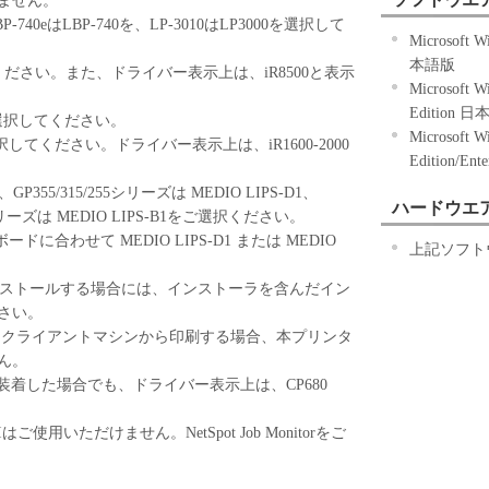
きません。
2)に定める場合を除き、キヤノンまたはキヤノンのライ
BP-740eはLBP-740を、LP-3010はLP3000を選択して
る知的財産権も、明示たると黙示たるとを問わず、
Microsoft W
お客様に譲渡あるいは許諾されるものではありませ
本語版
択してください。また、ドライバー表示上は、iR8500と表示
Microsoft W
Edition 
000を選択してください。
許諾、譲渡、販売、頒布、リースもしくは貸与その
Microsoft W
00を選択してください。ドライバー表示上は、iR1600-2000
第三者に「本ソフトウェア」を使用させることはで
Edition/En
E1、GP355/315/255シリーズは MEDIO LIPS-D1、
フトウェア」の全部または一部を修正、改変、逆コ
ハードウエ
/210シリーズは MEDIO LIPS-B1をご選択ください。
ンブル、その他リバースエンジニアリング等するこ
ドに合わせて MEDIO LIPS-D1 または MEDIO
また第三者にこのような行為をさせてはなりませ
上記ソフト
30をインストールする場合には、インストーラを含んだイン
さい。
る権原および所有権は、その内容によりキヤノンま
るクライアントマシンから印刷する場合、本プリンタ
サーに帰属します。
ん。
B1/C1を装着した場合でも、ドライバー表示上は、CP680
ェア」に含まれるキヤノンまたはキヤノンのライセ
更し、除去しもしくは削除してはなりません。
Iはご使用いただけません。NetSpot Job Monitorをご
」は、『現状のまま』の状態で使用許諾されます。
ンの子会社、キヤノンの関連会社、それらの販売代