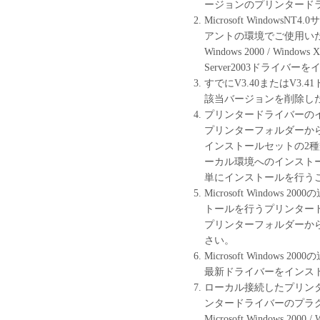
ージョンのプリンタード
本契約書は、お客
Microsoft WindowsNT4.
「本ソフトウェア」
アントの環境でご使用いただ
終了されるまで有
Windows 2000 / Windows 
お客様は、「本ソ
Server2003ドライ
び消去することに
すでにV3.40またはV3
お客様が本契約書
該当バージョンを削除し
に終了します。
プリンタードライバーの
お客様は、上記(3
プリンターフォルダーから
ソフトウェア」お
インストールセットの2種
とします。
ーカル環境へのインスト
U.S. GOVERNMENT RES
単にインストールを行う
The Software is a "commercia
Microsoft Windo
(Oct 1995), consisting of 
トールを行うプリンタード
computer software documenta
プリンターフォルダーか
(Sept 1995). Consistent wit
さい。
227.7202-4 (June 1995), all
Microsoft Windo
with only those rights set f
最新ドライバーをインス
Shimomaruko 3-chome, Ohta
ローカル接続したプリン
本条項中で使用される"the
ンタードライバーのプラ
トウェア」を意味し、指
Microsoft Windows 200