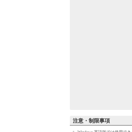
お客様は、『同意』を示す行
もって、本契約書に同意した
場合、「本ソフトウェア」を
許諾
キヤノンは、お客
「キヤノン製品」
コンピュータ（以
トウェア」を使用
ピュータの記憶媒
において表示する
いずれも含むもの
して許諾します。
て接続されたコン
て「本ソフトウェ
ュータの使用者に
に、その履行に関
お客様は、上記(1
注意・制限事項
ックアップとして
ます。