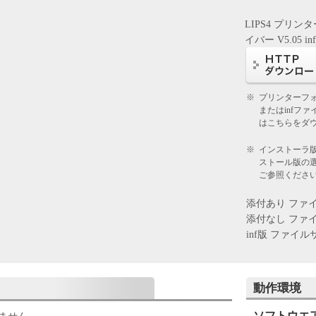
為、または「本ソフトウェア」の使用のいずれかを
LIPS4 プリン
ことになります。お客様が本契約書に同意できない
イバー V5.05 in
使用することはできません。
様が「キヤノン製品」を利用する目的のために、
※
プリンターフ
に直接またはネットワークを通じ接続される複数の
またはinfフ
下「指定機器」と言います。）において、「本ソフ
はこちらをダ
（本契約書においては、「本ソフトウェア」をコン
体上にインストールすること、またはコンピュータ
※
インストーラ
ストール版の
こと、アクセスすること、もしくは実行することの
ご参照くださ
とします。）するための非独占的権利をお客様に対
お客様は、また「指定機器」にネットワークを通じ
添付あり ファイルサ
ピュータ上で、かかるコンピュータの使用者に対し
添付なし ファイルサ
ア」を使用させることができますが、かかるコンピ
inf版 ファイルサイズ
本契約書上の義務および条件を遵守させるととも
し全責任を負うことを条件とします。
)に基づいて「本ソフトウェア」を使用するためのバ
動作環境
、「本ソフトウェア」を１部、複製することができ
ソフトウエ