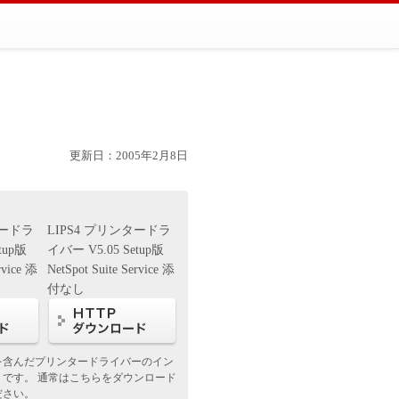
更新日：2005年2月8日
タードラ
LIPS4 プリンタードラ
tup版
イバー V5.05 Setup版
rvice 添
NetSpot Suite Service 添
付なし
を含んだプリンタードライバーのイン
トです。 通常はこちらをダウンロード
ださい。