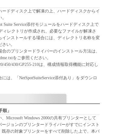
のいずれも、「本ソフトウェア」に関して、商品性
ハードディスク上で解凍の上、ハードディスクからイ
への適合性の保証を含め、いかなる保証も、明示た
い。
問わず一切しないものとします。
t Suite Service添付モジュールをハードディスク上で
ンの子会社、キヤノンの関連会社、それらの販売代
p」のディレクトリが作成され、必要なファイルが解凍さ
のいずれも、「本ソフトウェア」の使用または使用
らインストールする場合には、ディレクトリ名称を変
かなる損害（逸失利益およびその他の派生的または
ださい。
むがこれらに限定されない全ての損害を言いま
場合のプリンタードライバーのインストール方法は、
適用法で認められる限り、一切の責任を負わないも
adme.txtをご参照ください。
え、キヤノン、キヤノンの子会社、キヤノンの関連
730/720/450/430/GP255-210は、構成情報取得機能に対応し
売代理店または販売店がかかる損害の可能性につい
場合でも同様です。
「NetSpotSuiteService添付あり」をダウンロ
ンの子会社、キヤノンの関連会社、それらの販売代
。
のいずれも、「本ソフトウェア」、または「本ソフ
に起因または関連してお客様と第三者との間に生じ
ついても、一切責任を負わないものとします。
手順」
たは関連する外国政府より必要な認可等を得ること
crosoft Windows 2000の共有プリンターとして
ア」の全部または一部を、直接または間接に輸出し
バージョンのプリンタードライバーがすでにインスト
、既存の対象プリンターをすべて削除した上で、本バ