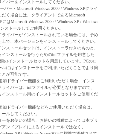
ライバーをインストールしてください。
様が、『同意』を示す行為を行った時点、または
0サーバー・Microsoft Windows 2000 / Windows XPクライ
を使用した時点で発効し、下記(2)または(3)により
く場合には、クライアントであるMicrosoft
効に存続します。
XPにはMicrosoft Windows 2000 / Windows XP / Windows
フトウェア」およびその複製物のすべてを廃棄およ
バーをインストールしてご使用ください。
より、本契約書を終了させることができます。
.41ドライバーがインストールされている場合には、予め
のいずれかの条項に違反した場合、本契約書は直ち
た上で、本バージョンをインストールしてください。
インストールセットは、インストーラ付きのものと、
)によって本契約書が終了した場合、速やかに、「本
インストールを行うためのinfファイルを用意した
よびその複製物のすべてを廃棄または消去するもの
類のインストールセットを用意しています。PCのロ
ールにはインストーラをご利用いただくことでより簡
TRICTED RIGHTS NOTICE
ことが可能です。
l item," as that term is defined at 48 C.F.R. 2.101
ws 2000の追加ドライバー機能をご利用いただく場合、インス
"commercial computer software" and "commercial
ライバーは、infファイルが必要となりますので、
tion," as such terms are used in 48 C.F.R. 12.212
らインストール用のインストールセットをご使用くだ
h 48 C.F.R. 12.212 and 48 C.F.R. 227.7202-1 through
 U.S. Government End Users shall acquire the Software
ws 2000の追加ドライバー機能などをご使用いただく場合は、
orth herein. Manufacturer is Canon Inc./30-2,
トールしてください。
-ku, Tokyo 146-8501, Japan.
ターをお使いの場合、お使いの機種によっては本プリ
 Software"とは、本契約書中で定義される「本ソフ
グアンドプレイによるインストールではなく、
し示すものとします。
0 / Windows XP / Windows Server2003に標準で添付されて