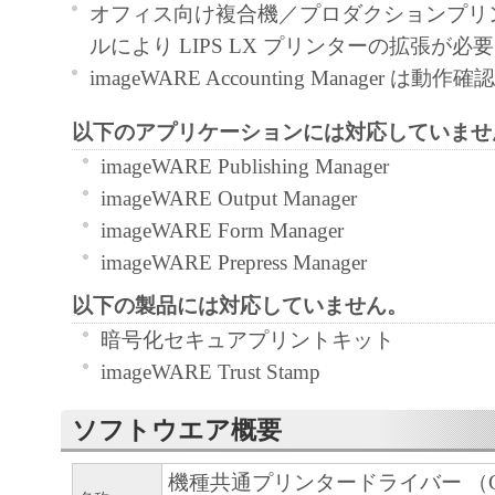
契約書においては、「本ソフトウェア」を
オフィス向け複合機／プロダクションプリ
の記憶媒体上にインストールすること、ま
ルにより LIPS LX プリンターの拡張が必
ターにおいて表示すること、アクセスする
imageWARE Accounting Manager は
実行することのいずれも含むものとします
以下のアプリケーションには対応していませ
非独占的権利をお客様に対して許諾します
imageWARE Publishing Manager
た「指定機器」にネットワークを通じて接
imageWARE Output Manager
ューター上で、かかるコンピューターの使
imageWARE Form Manager
「本ソフトウェア」を使用させることがで
imageWARE Prepress Manager
るコンピューターの使用者に本契約書上の
を遵守させるとともに、その履行に関し全
以下の製品には対応していません。
を条件とします。
暗号化セキュアプリントキット
(2) お客様は、上記(1)に基づいて「本ソ
imageWARE Trust Stamp
するためのバックアップとして、「本ソフ
ソフトウエア概要
部、複製することができます。
(3) 上記(1)および(2)に定める場合を除き
機種共通プリンタードライバー （G
ヤノンのライセンサーのいかなる知的財産