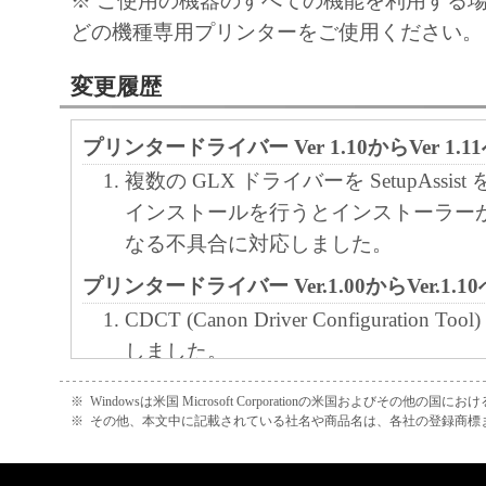
※ ご使用の機器のすべての機能を利用する場合
キヤノン株式会社
どの機種専用プリンターをご使用ください。
変更履歴
プリンタードライバー Ver 1.10からVer 1.
複数の GLX ドライバーを SetupAssis
インストールを行うとインストーラー
なる不具合に対応しました。
プリンタードライバー Ver.1.00からVer.1.
CDCT (Canon Driver Configuration Too
しました。
「お気に入り」機能を追加しました。
※
Windowsは米国 Microsoft Corporationの米国およびその他の国
「デバイス情報取得」機能を追加しま
※
その他、本文中に記載されている社名や商品名は、各社の登録商標
はがき用紙に対応しました。
「時刻も印刷」機能を追加しました。