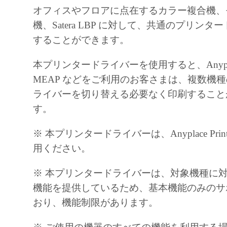
C.F.R. 2.101 (Oct 1995), consisting of commerc
オフィスやフロアに点在するカラー複合機、
software and commercial computer software doc
機、Satera LBP に対して、共通のプリン
such terms are used in 48 C.F.R. 12.212 (Sept 1
することができます。
with 48 C.F.R. 12.212 and 48 C.F.R. 227.7202
227.7202-4 (June 1995), all U.S. Government E
本プリンタードライバーを使用すると、Anyplace P
acquire the Software with only those rights set fo
MEAP などをご利用のお客さまは、複数機
Manufacturer is Canon Inc.30-2, Shimomaruko 
ライバーを切り替える必要なく印刷すること
ku, Tokyo 146-8501, Japan.
す。
本条項中で使用されるthe Softwareとは
※ 本プリンタードライバーは、Anyplace Pri
される「本ソフトウェア」を意味し、指し
用ください。
す。
９．分離可能性
※ 本プリンタードライバーは、対象機種に
本契約書のいずれかの条項またはその一部
機能を提供しているため、基本機能のみのサ
効であると決定された場合でも、その他の
おり、機能制限があります。
効に存続するものとします。
以上