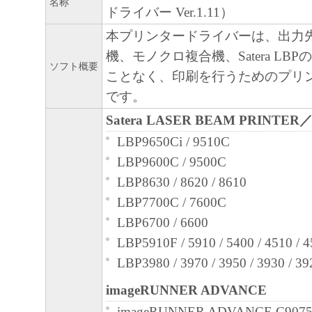
名称
ドライバー Ver.1.11）
と黙示たるとを問わず、本契約書によって
本プリンタードライバーは、出力
るいは許諾されるものではありません。
機、モノクロ複合機、Satera LB
２．制限
ソフト概要
ことなく、印刷を行うためのプリ
(1) お客様は、再使用許諾、譲渡、販売、
です。
くは貸与その他の方法により、第三者に「
Satera LASER BEAM PRINTER
ア」を使用させることはできません。
(2) お客様は、「本ソフトウェア」の全部
LBP9650Ci / 9510C
正、改変、逆コンパイル、逆アセンブル、
LBP9600C / 9500C
エンジニアリング等することはできません
LBP8630 / 8620 / 8610
このような行為をさせてはなりません。
LBP7700C / 7600C
３．帰属
LBP6700 / 6600
「本ソフトウェア」に係る権原および所有
LBP5910F / 5910 / 5400 / 4510 / 
によりキヤノンまたはキヤノンのライセン
LBP3980 / 3970 / 3950 / 3930 / 39
す。
imageRUNNER ADVANCE
４．著作権表示
imageRUNNER ADVANCE C9075