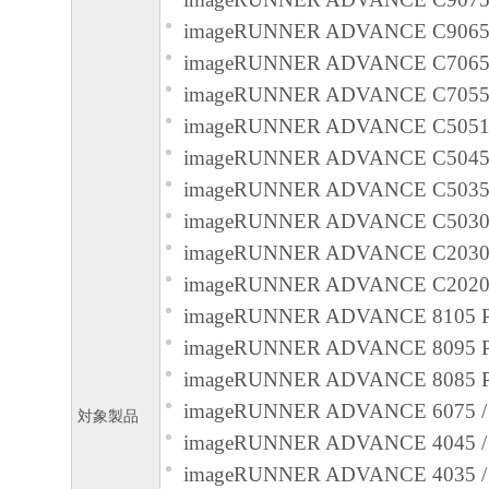
お客様は、「本ソフトウェア」に含まれる
imageRUNNER ADVANCE C9065
キヤノンのライセンサーの著作権表示を変
imageRUNNER ADVANCE C706
しくは削除してはなりません。
imageRUNNER ADVANCE C705
５．保証の否認・免責
imageRUNNER ADVANCE C5051 
(1) 「本ソフトウェア」は、『現状のまま
imageRUNNER ADVANCE C5045 
諾されます。キヤノン、キヤノンのライセ
imageRUNNER ADVANCE C5035 
ンの子会社、キヤノンの関連会社、それら
imageRUNNER ADVANCE C5030 
たは販売店のいずれも、「本ソフトウェア
imageRUNNER ADVANCE C2030 
品性および特定の目的への適合性の保証を
imageRUNNER ADVANCE C2020 
保証も、明示たると黙示たるとを問わず一
imageRUNNER ADVANCE 8105 P
します。
imageRUNNER ADVANCE 8095 P
(2) キヤノン、キヤノンのライセンサー、
imageRUNNER ADVANCE 8085 P
社、キヤノンの関連会社、それらの販売代
imageRUNNER ADVANCE 6075 / 6
対象製品
店のいずれも、「本ソフトウェア」の使用
imageRUNNER ADVANCE 4045 /
から生ずるいかなる損害（逸失利益および
imageRUNNER ADVANCE 4035 /