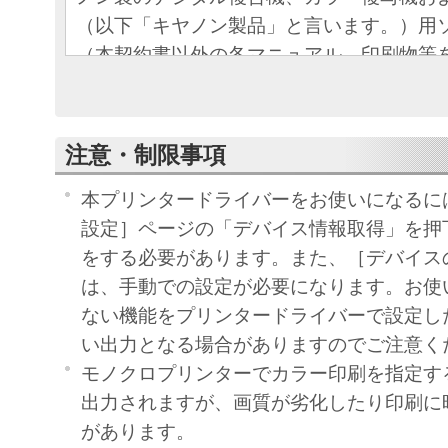
（以下「キヤノン製品」と言います。）用
（本契約書以外の各マニュアル、印刷物等
以下「本ソフトウェア」と言います。）を
めの、お客様とキヤノン株式会社（以下キ
す。）との間の契約書です。
注意・制限事項
お客様は、『同意』を示す下記のボタンを
点、または「本ソフトウェア」のインスト
本プリンタードライバーをお使いになるに
をもって、本契約書に同意したことになり
設定］ページの「デバイス情報取得」を押
お客様が本契約書に同意できない場合、「
をする必要があります。また、［デバイス
ア」を使用することはできません。
は、手動での設定が必要になります。お使
１．許諾
ない機能をプリンタードライバーで設定し
(1) キヤノンは、お客様が「キヤノン製品
い出力となる場合がありますのでご注意く
のために、「キヤノン製品」に直接または
モノクロプリンターでカラー印刷を指定す
通じ接続される複数のコンピューター（以
出力されますが、画質が劣化したり印刷に
と言います。）において、「本ソフトウェ
があります。