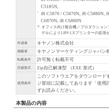
７．契約期間
C5185N,
(1) 本契約書は、お客様が、『同意』を示
iR C5870 / C5870N, iR C5880N, i
クリックした時点、または「本ソフトウェ
C6870N, iR C6880N
ールした時点で発効し、下記(2)または(3)
※
オフィス向け複合機／プロダクション
まで有効に存続します。
デルによりLIPS LXプリンターの拡
(2) お客様は、「本ソフトウェア」および
キヤノン株式会社
作成者
てを廃棄および消去することにより、本契
キヤノンマーケティングジャパン
掲載者
ることができます。
許可無く転載不可
転載条件
(3) お客様が本契約書のいずれかの条項に
Zip自己解凍型 （EXE 形式）
契約書は直ちに終了します。
圧縮形式
(4) お客様は、上記(3)によって本契約書
このソフトウエアをダウンロード
やかに、「本ソフトウェア」およびその複
ジ冒頭に記載してあります「使用
使用条件
廃棄または消去するものとします。
ずお読みください。
８．U.S. GOVERNMENT RESTRICTED RIG
本製品の内容
The Software is a commercial item, as that term i