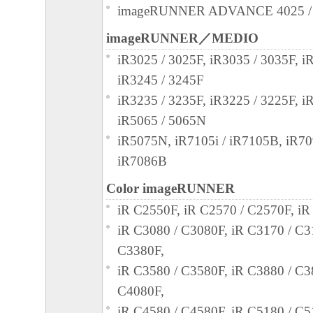
または付随的な損害を含むがこれらに限定
imageRUNNER ADVANCE 4025 /
損害を言います。）について、適用法で認
imageRUNNER／MEDIO
一切の責任を負わないものとします。たと
iR3025 / 3025F, iR3035 / 3035F, i
キヤノンのライセンサー、キヤノンの子会
iR3245 / 3245F
関連会社、それらの販売代理店または販売
iR3235 / 3235F, iR3225 / 3225F, i
の可能性について知らされていた場合でも
iR5065 / 5065N
(3) キヤノン、キヤノンのライセンサー、
iR5075N, iR7105i / iR7105B, iR70
社、キヤノンの関連会社、それらの販売代
iR7086B
店のいずれも、「本ソフトウェア」、また
ェア」の使用に起因または関連してお客様
Color imageRUNNER
に生じたいかなる紛争についても、一切責
iR C2550F, iR C2570 / C2570F, iR
のとします。
iR C3080 / C3080F, iR C3170 / C3
６．輸出
C3380F,
お客様は、日本国政府または関連する外国
iR C3580 / C3580F, iR C3880 / C3
認可等を得ることなしに、「本ソフトウェ
C4080F,
は一部を、直接または間接に輸出してはな
iR C4580 / C4580F, iR C5180 / C5