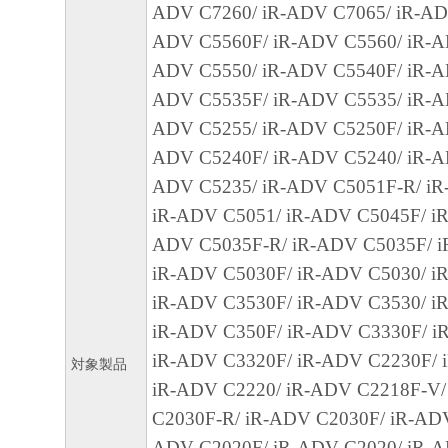
ADV C7260/ iR-ADV C7065/ iR-AD
12.212 and 48 C.F.R. 227.7202-1 through 227.
ADV C5560F/ iR-ADV C5560/ iR-A
1995), all U.S. Government End Users shall acqu
ADV C5550/ iR-ADV C5540F/ iR-A
SOFTWARE with only those rights set forth her
ADV C5535F/ iR-ADV C5535/ iR-A
manufacturer is Canon Inc./30-2, Shimomaruko
ADV C5255/ iR-ADV C5250F/ iR-A
ku, Tokyo 146-8501, Japan.
ADV C5240F/ iR-ADV C5240/ iR-A
本条項中で使用される"the SOFTWARE"
ADV C5235/ iR-ADV C5051F-R/ iR
定義される「本ソフトウェア」を意味し、
iR-ADV C5051/ iR-ADV C5045F/ iR
します。
ADV C5035F-R/ iR-ADV C5035F/ i
10．分離可能性
iR-ADV C5030F/ iR-ADV C5030/ i
本契約書のいずれかの条項またはその一部
iR-ADV C3530F/ iR-ADV C3530/ i
効であると決定された場合でも、その他の
iR-ADV C350F/ iR-ADV C3330F/ i
効に存続するものとします。
iR-ADV C3320F/ iR-ADV C2230F/ 
対象製品
以上
iR-ADV C2220/ iR-ADV C2218F-V/
C2030F-R/ iR-ADV C2030F/ iR-ADV
キヤノン株式会社
ADV C2020F/ iR-ADV C2020/ iR-A