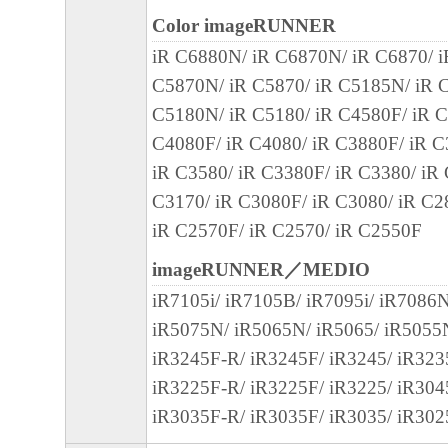
Color imageRUNNER
iR C6880N/ iR C6870N/ iR C6870/ 
C5870N/ iR C5870/ iR C5185N/ iR C
C5180N/ iR C5180/ iR C4580F/ iR C
C4080F/ iR C4080/ iR C3880F/ iR C
iR C3580/ iR C3380F/ iR C3380/ iR
C3170/ iR C3080F/ iR C3080/ iR C2
iR C2570F/ iR C2570/ iR C2550F
imageRUNNER／MEDIO
iR7105i/ iR7105B/ iR7095i/ iR7086
iR5075N/ iR5065N/ iR5065/ iR5055
iR3245F-R/ iR3245F/ iR3245/ iR323
iR3225F-R/ iR3225F/ iR3225/ iR304
iR3035F-R/ iR3035F/ iR3035/ iR302