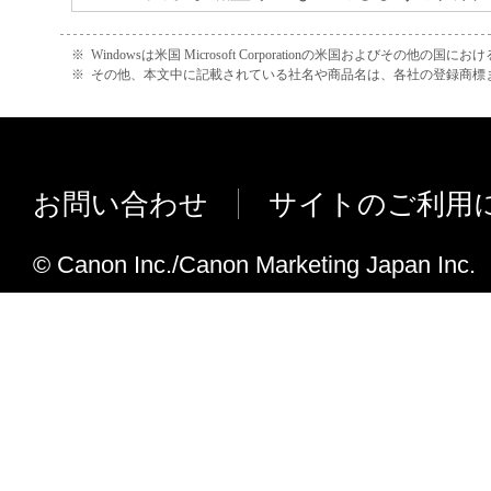
た。
ドライバーモジュールでアクセス違反（Ac
※
Windowsは米国 Microsoft Corporationの米国およびその他の国
※
その他、本文中に記載されている社名や商品名は、各社の登録商標
Violation） が発生した際に正しく
更しました。
一部の全角数字について文字の線が欠
対応しました。
お問い合わせ
サイトのご利用
ドライバーバージョンにより、Excel
味が異なる不具合に対応しました。
© Canon Inc./Canon Marketing Japan Inc.
特定のPDFデータで文字に画面表示さ
が印字される不具合に対応しました。
長尺紙へ印刷を行うと、画像抜けが発
具合に対応しました。
B5/ Exective用紙の両面印刷に対応し
往復はがき、封筒 洋形長3号、封筒 角
型3号の各用紙サイズをサポート用紙