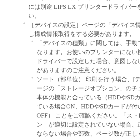
契約書においては、「本ソフトウェア」を
には別途 LIPS LX プリンタードライバ
の記憶媒体上にインストールすること、ま
い。
ターにおいて表示すること、アクセスする
［デバイスの設定］ページの「デバイス
実行することのいずれも含むものとします
し構成情報取得をする必要があります。
非独占的権利をお客様に対して許諾します
「デバイスの種類」に関しては、手動
た「指定機器」にネットワークを通じて接
なります。お使いのプリンターにない
ューター上で、かかるコンピューターの使
ドライバーで設定した場合、意図しな
「本ソフトウェア」を使用させることがで
がありますのご注意ください。
るコンピューターの使用者に本契約書上の
ソート（部単位） 印刷を行う場合、[デ
を遵守させるとともに、その履行に関し全
ージの「ストレージオプション」のチ
を条件とします。
本体の機能と合っている（HDDやSD
(2) お客様は、上記(1)に基づいて「本ソ
ている場合ON、HDDやSDカードが
するためのバックアップとして、「本ソフ
OFF） ことをご確認ください。「ス
部、複製することができます。
ン」が適切に設定されていない場合、
(3) 上記(1)および(2)に定める場合を除き
ならない場合や部数、ページ数が正し
ヤノンのライセンサーのいかなる知的財産