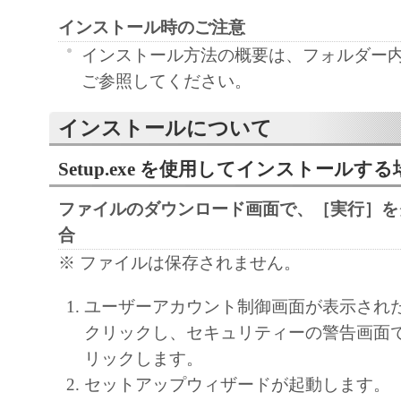
「本ソフトウェア」に係る権原および所有
インストール時のご注意
によりキヤノンまたはキヤノンのライセン
インストール方法の概要は、フォルダー内の Re
す。
ご参照してください。
５．輸出
お客様は、日本国政府または関連する外国
インストールについて
許可等を得ることなしに、「本ソフトウェ
Setup.exe を使用してインストールする
は一部を、直接または間接に輸出してはな
６．サポートおよびアップデート
ファイルのダウンロード画面で、［実行］を
キヤノン、キヤノンの子会社、関係会社、
合
理店および販売店、並びにキヤノンのライ
※ ファイルは保存されません。
客様による「本ソフトウェア」の使用を支
よび「本ソフトウェア」に対してアップデ
ユーザーアカウント制御画面が表示され
正あるいはサポートを行うことについて、
クリックし、セキュリティーの警告画面
負うものではありません。
リックします。
７．保証の否認・免責
セットアップウィザードが起動します。