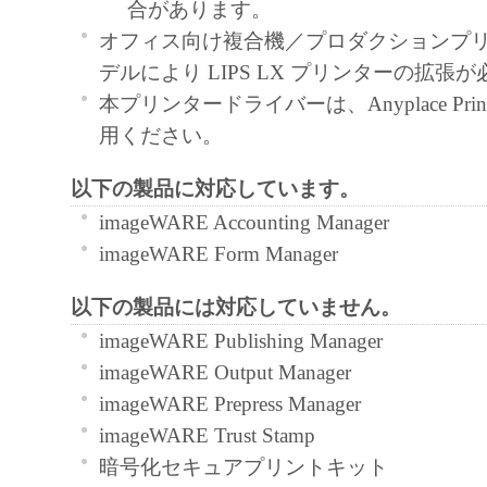
合があります。
と黙示たるとを問わず、本契約書によって
オフィス向け複合機／プロダクションプ
るいは許諾されるものではありません。
デルにより LIPS LX プリンターの拡張
２．制限
本プリンタードライバーは、Anyplace Pr
(1) お客様は、再使用許諾、譲渡、販売、
用ください。
くは貸与その他の方法により、第三者に「
ア」を使用させることはできません。
以下の製品に対応しています。
(2) お客様は、「本ソフトウェア」の全部
imageWARE Accounting Manager
正、改変、逆コンパイル、逆アセンブル、
imageWARE Form Manager
エンジニアリング等することはできません
以下の製品には対応していません。
このような行為をさせてはなりません。
imageWARE Publishing Manager
３．著作権表示
imageWARE Output Manager
お客様は、「本ソフトウェア」に含まれる
imageWARE Prepress Manager
キヤノンのライセンサーの著作権表示を変
imageWARE Trust Stamp
しくは削除してはなりません。
暗号化セキュアプリントキット
４．所有権