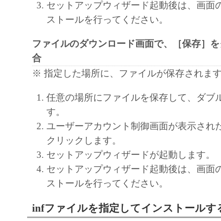
(1) 「本ソフトウェア」は、『現状のまま
セットアップウィザード起動後は、画面
諾されます。キヤノン、キヤノンのライセ
ストールを行ってください。
ンの子会社、キヤノンの関連会社、それら
ファイルのダウンロード画面で、［保存］を
たは販売店のいずれも、「本ソフトウェア
合
品性および特定の目的への適合性の保証を
保証も、明示たると黙示たるとを問わず一
※ 指定した場所に、ファイルが保存されま
します。
任意の場所にファイルを保存して、ダブ
(2) キヤノン、キヤノンのライセンサー、
す。
社、キヤノンの関連会社、それらの販売代
ユーザーアカウント制御画面が表示され
店のいずれも、「本ソフトウェア」の使用
クリックします。
から生ずるいかなる損害（逸失利益および
セットアップウィザードが起動します。
または付随的な損害を含むがこれらに限定
セットアップウィザード起動後は、画面
損害を言います。）について、適用法で認
ストールを行ってください。
一切の責任を負わないものとします。たと
キヤノンのライセンサー、キヤノンの子会
infファイルを指定してインストールす
関連会社、それらの販売代理店または販売