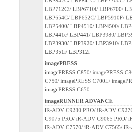
LBP842C/ LBP841C/ LBP7700C/ L
(3) お客様が本契約書のいずれかの条項に
LBP712Ci/ LBP6710i/ LBP6700/ LB
契約書は直ちに終了します。
LBP654C/ LBP652C/ LBP5910F/ L
(4) お客様は、上記(3)によって本契約書
LBP5400/ LBP4510/ LBP4500/ LBP4
やかに、「本ソフトウェア」およびその複
LBP441e/ LBP441/ LBP3980/ LBP3
廃棄または消去するものとします。
LBP3930/ LBP3920/ LBP3910/ LBP3
(5) 上記にかかわらず、本契約書第2条、第
LBP351i/ LBP312i
で、第8条第4項および第10条の規定は、本
も効力を有します。
imagePRESS
９．U.S. GOVERNMENT RESTRICTED RIG
imagePRESS C850/ imagePRESS C8
“米国政府エンドユーザー”とは、米国政府
C750/ imagePRESS C700L/ imageP
を意味します。もしお客様が米国政府エン
imagePRESS C650
る場合、以下の規定が適用されます：The SOFT
imageRUNNER ADVANCE
"commercial item," as that term is defined at 48
iR-ADV C9280 PRO/ iR-ADV C927
1995), consisting of "commercial computer soft
C9075 PRO/ iR-ADV C9065 PRO/ i
"commercial computer software documentation," 
iR-ADV C7570/ iR-ADV C7565/ iR-
used in 48 C.F.R. 12.212 (Sept 1995). Consiste