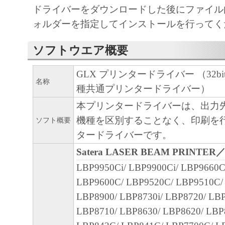
の可能性について知らされていた場合でも
ドライバーをダウンロードした後にファイル内の
(3) キヤノン、キヤノンのライセンサー、
ォルダーを指定してインストールを行ってく
社、キヤノンの関連会社、それらの販売代
ソフトウエア概要
店のいずれも、「本ソフトウェア」、また
ェア」の使用に起因または関連してお客様
GLX プリンタードライバー （32bit） 
に生じたいかなる紛争についても、一切責
名称
種共通プリンタードライバー）
のとします。
本プリンタードライバーは、出力
８．契約期間
機種を区別することなく、印刷を
ソフト概要
(1) 本契約書は、お客様が、『同意』を示
タードライバーです。
クリックした時点、または「本ソフトウェ
Satera LASER BEAM PRINTER
ールした時点で発効し、下記(2)または(3)
LBP9950Ci/ LBP9900Ci/ LBP9660C
まで有効に存続します。
LBP9600C/ LBP9520C/ LBP9510C/
(2) お客様は、「本ソフトウェア」および
LBP8900/ LBP8730i/ LBP8720/ LBP
てを廃棄および消去することにより、本契
LBP8710/ LBP8630/ LBP8620/ LBP
ることができます。