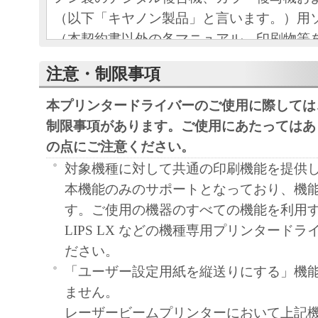
（以下「キヤノン製品」と言います。）用
（本契約書以外の各マニュアル、印刷物等
以下「本ソフトウェア」と言います。）を
注意・制限事項
めの、お客様とキヤノン株式会社（以下キ
す。）との間の契約書です。
本プリンタードライバーのご使用に際しては
お客様は、『同意』を示す下記のボタンを
制限事項があります。ご使用にあたってはあ
点、または「本ソフトウェア」のインスト
の点にご注意ください。
をもって、本契約書に同意したことになり
対象機種に対して共通の印刷機能を提供
お客様が本契約書に同意できない場合、「
本機能のみのサポートとなっており、機
ア」を使用することはできません。
す。ご使用の機器のすべての機能を利用
１．許諾
LIPS LX などの機種専用プリンタード
(1) キヤノンは、お客様が「キヤノン製品
ださい。
のために、「キヤノン製品」に直接または
「ユーザー設定用紙を縦送りにする」機
通じ接続される複数のコンピューター（以
ません。
と言います。）において、「本ソフトウェ
レーザービームプリンターにおいて上記