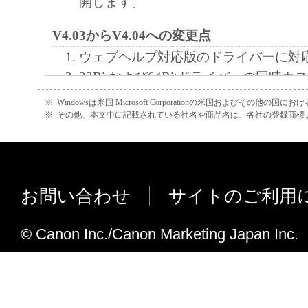
開します。
V4.03からV4.04への変更点
ウェブヘルプ対応版のドライバーに対
32Bitおよび64Bitドライバーの同時
しました。
※
Windowsは米国 Microsoft Corporationの米国およびその他の国
Generic Plus LIPSLX Printer Driver 
※
その他、本文中に記載されている社名や商品名は、各社の登録商標
ました。
Generic Plus LIPS4 Printer Driver V
した。
お問い合わせ
サイトのご利用
Generic Plus PS3 Printer Driver Ve
た。
© Canon Inc./Canon Marketing Japan Inc.
Windows Server 2016に対応しました。
Windows Server 2003を非サポート
V4.02からV4.03への変更点