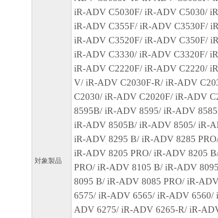
ェア」の使用または使用不能から生ずるい
iR-ADV C5030F/ iR-ADV C5030/ iR
失利益およびその他の派生的または付随的
iR-ADV C355F/ iR-ADV C3530F/ i
これらに限定されない全ての損害を言いま
iR-ADV C3520F/ iR-ADV C350F/ i
て、適用法で認められる限り、一切の責任
iR-ADV C3330/ iR-ADV C3320F/ i
とします。たとえ、キヤノン、キヤノンの
iR-ADV C2220F/ iR-ADV C2220/ i
ンの関連会社、それらの販売代理店または
V/ iR-ADV C2030F-R/ iR-ADV C20
損害の可能性について知らされていた場合
C2030/ iR-ADV C2020F/ iR-ADV C
(3) キヤノン、キヤノンの子会社、キヤノ
8595B/ iR-ADV 8595/ iR-ADV 8585
れらの販売代理店または販売店のいずれも
iR-ADV 8505B/ iR-ADV 8505/ iR-
ェア」、または「本ソフトウェア」の使用
iR-ADV 8295 B/ iR-ADV 8285 PRO/
連してお客様と第三者との間に生じたいか
iR-ADV 8205 PRO/ iR-ADV 8205 B
対象製品
ても、一切責任を負わないものとします。
PRO/ iR-ADV 8105 B/ iR-ADV 809
8095 B/ iR-ADV 8085 PRO/ iR-ADV
８. ご承諾
6575/ iR-ADV 6565/ iR-ADV 6560/ 
お客様は、「本ソフトウェア」を使用して
ADV 6275/ iR-ADV 6265-R/ iR-AD