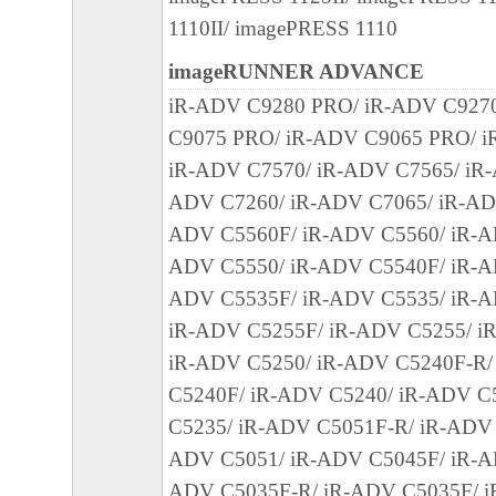
キヤノン、キヤノンの子会社、関係会社、
1110II/ imagePRESS 1110
理店および販売店、並びにキヤノンのライ
imageRUNNER ADVANCE
客様による許諾ソフトウェアの使用を支援
iR-ADV C9280 PRO/ iR-ADV C927
び許諾ソフトウェアに対してアップデート
C9075 PRO/ iR-ADV C9065 PRO/ i
るいはサポートを行うことについて、いか
iR-ADV C7570/ iR-ADV C7565/ iR-
ものではありません。
ADV C7260/ iR-ADV C7065/ iR-AD
７．保証の否認・免責
ADV C5560F/ iR-ADV C5560/ iR-A
(1) 「本ソフトウェア」は、『現状のまま
ADV C5550/ iR-ADV C5540F/ iR-A
諾されます。キヤノン、キヤノンの子会社
ADV C5535F/ iR-ADV C5535/ iR-A
連会社、それらの販売代理店または販売店
iR-ADV C5255F/ iR-ADV C5255/ i
「本ソフトウェア」に関して、商品性およ
iR-ADV C5250/ iR-ADV C5240F-R/
の適合性の保証を含め、いかなる保証も、
C5240F/ iR-ADV C5240/ iR-ADV C
たるとを問わず一切しないものとします。
C5235/ iR-ADV C5051F-R/ iR-ADV 
(2) キヤノン、キヤノンの子会社、キヤノ
ADV C5051/ iR-ADV C5045F/ iR-A
れらの販売代理店または販売店のいずれも
ADV C5035F-R/ iR-ADV C5035F/ i