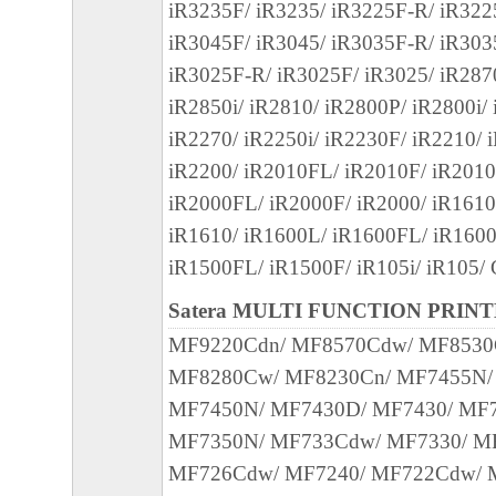
iR3235F/ iR3235/ iR3225F-R/ iR322
SOFTWARE with only those rights set forth her
iR3045F/ iR3045/ iR3035F-R/ iR303
is Canon Inc./30-2, Shimomaruko 3-chome, Oh
iR3025F-R/ iR3025F/ iR3025/ iR287
146-8501, Japan.
iR2850i/ iR2810/ iR2800P/ iR2800i/
本条項中で使用される"the SOFTWARE"
iR2270/ iR2250i/ iR2230F/ iR2210/ 
定義される「本ソフトウェア」を意味し、
iR2200/ iR2010FL/ iR2010F/ iR2010
します。
iR2000FL/ iR2000F/ iR2000/ iR1610
11．分離可能性
iR1610/ iR1600L/ iR1600FL/ iR1600
本契約書のいずれかの条項またはその一部
iR1500FL/ iR1500F/ iR105i/ iR105/
効であると決定された場合でも、その他の
Satera MULTI FUNCTION PRIN
効に存続するものとします。
MF9220Cdn/ MF8570Cdw/ MF8530
MF8280Cw/ MF8230Cn/ MF7455N/
以 上
MF7450N/ MF7430D/ MF7430/ MF
キヤノン株式会社
MF7350N/ MF733Cdw/ MF7330/ M
MF726Cdw/ MF7240/ MF722Cdw/ 
No.021110