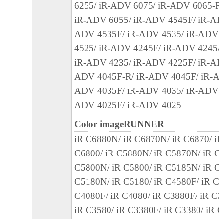
された「キヤノン製品」用のドライバーソ
6255/ iR-ADV 6075/ iR-ADV 6065-
グラムをインストールする際にオペレーテ
iR-ADV 6055/ iR-ADV 4545F/ iR-A
との互換性に関する警告ウィンドウが表示
ADV 4535F/ iR-ADV 4535/ iR-ADV
諾するものとします。
4525/ iR-ADV 4245F/ iR-ADV 4245
iR-ADV 4235/ iR-ADV 4225F/ iR-A
９．契約期間
ADV 4045F-R/ iR-ADV 4045F/ iR-A
(1) 本契約書は、お客様が、『同意』を示
ADV 4035F/ iR-ADV 4035/ iR-ADV 
クリックした時点、または「本ソフトウェ
ADV 4025F/ iR-ADV 4025
時点で発効し、下記(2)または(3)により終
Color imageRUNNER
に存続します。
(2) お客様は、「本ソフトウェア」および
iR C6880N/ iR C6870N/ iR C6870/ 
てを廃棄および消去することにより、本契
C6800/ iR C5880N/ iR C5870N/ iR C
ることができます。
C5800N/ iR C5800/ iR C5185N/ iR C
(3) お客様が本契約書のいずれかの条項に
C5180N/ iR C5180/ iR C4580F/ iR C
契約書は直ちに終了します。
C4080F/ iR C4080/ iR C3880F/ iR C
(4) お客様は、上記(3)によって本契約書
iR C3580/ iR C3380F/ iR C3380/ iR