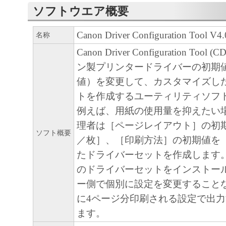
ソフトウェアプログラムの初期設定を変更
ソフトウエア概要
に、「キヤノン製品」に直接またはネット
Canon Driver Configuration Tool V
名称
続される複数のコンピューター（以下「指
ます。）において、「本ソフトウェア」を
Canon Driver Configuration Too
においては、「本ソフトウェア」をコンピ
ン製プリンタードライバーの初期
媒体上にインストールすること、またはコ
値）を変更して、カスタマイズし
おいて表示すること、アクセスすること、
トを作成するユーティリティソフ
ることのいずれも含むものとします。）す
例えば、用紙の使用量を抑えたい
的権利をお客様に対して許諾します。お客
理者は［ページレイアウト］の初
ソフト概要
定機器」にネットワークを通じて接続され
／枚］、［印刷方法］の初期値を
ー上で、かかるコンピューターの使用者に
たドライバーセットを作成します。
トウェア」を使用させることができますが
のドライバーセットをインストー
ューターの使用者に本契約書上の義務およ
ー側で個別に設定を変更すること
せるとともに、その履行に関し全責任を負
に4ページ分印刷される設定で出
します。
ます。