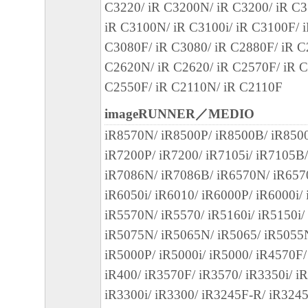
やかに、「本ソフトウェア」およびその複
C3220/ iR C3200N/ iR C3200/ iR C3
廃棄または消去するものとします。
iR C3100N/ iR C3100i/ iR C3100F/ 
(5) 上記にかかわらず、本契約書第2条、第
C3080F/ iR C3080/ iR C2880F/ iR C
で、第8条第4項および第10条の規定は、本
C2620N/ iR C2620/ iR C2570F/ iR C
も効力を有します。
C2550F/ iR C2110N/ iR C2110F
imageRUNNER／MEDIO
10．U.S. GOVERNMENT RESTRICTED RI
iR8570N/ iR8500P/ iR8500B/ iR850
“米国政府エンドユーザー”とは、米国政府
iR7200P/ iR7200/ iR7105i/ iR7105B/
を意味します。もしお客様が米国政府エン
iR7086N/ iR7086B/ iR6570N/ iR6570
る場合、以下の規定が適用されます ： The SOF
iR6050i/ iR6010/ iR6000P/ iR6000i/
"commercial item," as that term is defined at 48
iR5570N/ iR5570/ iR5160i/ iR5150i/
1995), consisting of "commercial computer soft
iR5075N/ iR5065N/ iR5065/ iR5055
"commercial computer software documentation," 
iR5000P/ iR5000i/ iR5000/ iR4570F/
used in 48 C.F.R. 12.212 (Sept 1995). Consiste
iR400/ iR3570F/ iR3570/ iR3350i/ i
12.212 and 48 C.F.R. 227.7202-1 through 227.
iR3300i/ iR3300/ iR3245F-R/ iR3245
1995), all U.S. Government End Users shall acqu