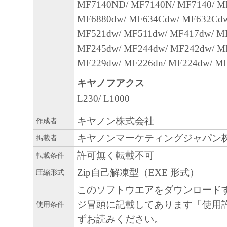
MF7140ND/ MF7140N/ MF7140/ M
MF6880dw/ MF634Cdw/ MF632Cd
MF521dw/ MF511dw/ MF417dw/ M
MF245dw/ MF244dw/ MF242dw/ M
MF229dw/ MF226dn/ MF224dw/ M
キヤノフアクス
L230/ L1000
キヤノン株式会社
作成者
キヤノンマーケティングジャパン
掲載者
許可無く転載不可
転載条件
Zip自己解凍型（EXE 形式）
圧縮形式
このソフトウエアをダウンロード
ジ冒頭に記載してあります「使用
使用条件
ずお読みください。