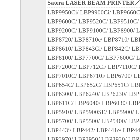
(2) お客様は、上記(1)に基づいて「本ソ
Satera LASER BEAM PRINTER
するためのバックアップとして、「本ソフ
LBP9950Ci/ LBP9900Ci/ LBP9660C
部、複製することができます。
LBP9600C/ LBP9520C/ LBP9510C/
(3) 上記(1)および(2)に定める場合を除き
LBP9200C/ LBP9100C/ LBP8900/ L
ヤノンのライセンサーのいかなる知的財産
LBP8720/ LBP8710e/ LBP8710/ LB
と黙示たるとを問わず、本契約書によって
LBP8610/ LBP843Ci/ LBP842C/ LB
るいは許諾されるものではありません。
LBP8100/ LBP7700C/ LBP7600C/ 
LBP7200C/ LBP712Ci/ LBP7110C/
２．制限
LBP7010C/ LBP6710i/ LBP6700/ L
(1) お客様は、再使用許諾、譲渡、販売、
LBP654C/ LBP652C/ LBP651C/ LBP
くは貸与その他の方法により、第三者に「
LBP6300/ LBP6240/ LBP6230/ LBP
ア」を使用させることはできません。
LBP611C/ LBP6040/ LBP6030/ LBP
(2) お客様は、「本ソフトウェア」の全部
LBP5910/ LBP5900SE/ LBP5900/ L
正、改変、逆コンパイル、逆アセンブル、
LBP5700/ LBP5500/ LBP5400/ LBP
エンジニアリング等することはできません
LBP443i/ LBP442/ LBP441e/ LBP44
このような行為をさせてはなりません。
LBP3970/ LBP3950/ LBP3930/ LBP