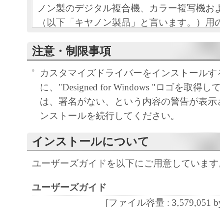
ノン製のデジタル複合機、カラー複写機お
（以下「キヤノン製品」と言います。）用
フトウェアプログラムの初期設定を変更す
注意・制限事項
ウェアプログラム（本契約書以外の各マニ
等を含み、併せて以下「本ソフトウェア」
カスタマイズドライバーをインストールす
をご使用になるための、お客様とキヤノン
に、"Designed for Windows "ロゴを
キヤノンと言います。）との間の契約書で
は、署名がない、という内容の警告が表示
ンストールを続行してください。
お客様は、『同意』を示す下記のボタンを
点、または「本ソフトウェア」の使用のい
インストールについて
て、本契約書に同意したことになります。
お客様が本契約書に同意できない場合、「
ユーザーズガイドを以下にご用意しています
ア」を使用することはできません。
ユーザーズガイド
１．許諾
[ファイル容量 : 3,579,051 by
(1) キヤノンは、お客様が「キヤノン製品