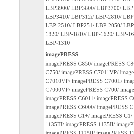
LBP3900/ LBP3800/ LBP3700/ LBP3
３．著作権表示
LBP3410/ LBP312i/ LBP-2810/ LBP
お客様は、「本ソフトウェア」に含まれる
LBP-2510/ LBP251/ LBP-2050/ LBP
キヤノンのライセンサーの著作権表示を変
1820/ LBP-1810/ LBP-1620/ LBP-16
しくは削除してはなりません。
LBP-1310
４．所有権
imagePRESS
「本ソフトウェア」に係る権原および所有
imagePRESS C850/ imagePRESS C8
によりキヤノンまたはキヤノンのライセン
C750/ imagePRESS C7011VP/ imag
す。
C7010VP/ imagePRESS C700L/ im
C7000VP/ imagePRESS C700/ imag
５．輸出
imagePRESS C6011/ imagePRESS C
お客様は、日本国政府または関連する外国
imagePRESS C6000/ imagePRESS C1
許可等を得ることなしに、「本ソフトウェ
imagePRESS C1+/ imagePRESS C1/
は一部を、直接または間接に輸出してはな
1135III/ imagePRESS 1135II/ image
６．サポートおよびアップデート
imagePRESS 1125II/ imagePRESS 1