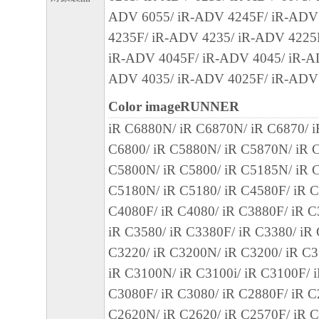
ADV 6055/ iR-ADV 4245F/ iR-ADV
ェア」の使用または使用不能から生ずるい
4235F/ iR-ADV 4235/ iR-ADV 4225
失利益およびその他の派生的または付随的
iR-ADV 4045F/ iR-ADV 4045/ iR-A
これらに限定されない全ての損害を言いま
ADV 4035/ iR-ADV 4025F/ iR-ADV
て、適用法で認められる限り、一切の責任
とします。たとえ、キヤノン、キヤノンの
Color imageRUNNER
ンの関連会社、それらの販売代理店または
iR C6880N/ iR C6870N/ iR C6870/ 
損害の可能性について知らされていた場合
C6800/ iR C5880N/ iR C5870N/ iR C
(3) キヤノン、キヤノンの子会社、キヤノ
C5800N/ iR C5800/ iR C5185N/ iR C
れらの販売代理店または販売店のいずれも
C5180N/ iR C5180/ iR C4580F/ iR C
ェア」、または「本ソフトウェア」の使用
C4080F/ iR C4080/ iR C3880F/ iR C
連してお客様と第三者との間に生じたいか
iR C3580/ iR C3380F/ iR C3380/ iR
ても、一切責任を負わないものとします。
C3220/ iR C3200N/ iR C3200/ iR C3
iR C3100N/ iR C3100i/ iR C3100F/ 
８. ご承諾
C3080F/ iR C3080/ iR C2880F/ iR C
お客様は、「本ソフトウェア」を使用して
C2620N/ iR C2620/ iR C2570F/ iR C