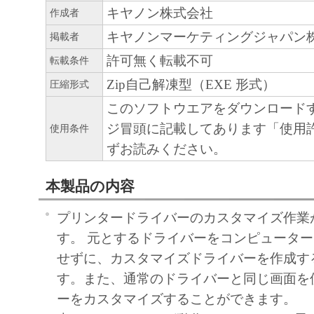
SOFTWARE with only those rights set forth her
キヤノン株式会社
作成者
is Canon Inc./30-2, Shimomaruko 3-chome, Oh
キヤノンマーケティングジャパン
掲載者
146-8501, Japan.
許可無く転載不可
転載条件
本条項中で使用される"the SOFTWARE"
Zip自己解凍型（EXE 形式）
圧縮形式
定義される「本ソフトウェア」を意味し、
このソフトウエアをダウンロード
します。
ジ冒頭に記載してあります「使用
使用条件
11．分離可能性
ずお読みください。
本契約書のいずれかの条項またはその一部
本製品の内容
効であると決定された場合でも、その他の
効に存続するものとします。
プリンタードライバーのカスタマイズ作業
す。 元とするドライバーをコンピュータ
以 上
せずに、カスタマイズドライバーを作成す
キヤノン株式会社
す。また、通常のドライバーと同じ画面を
ーをカスタマイズすることができます。
No.021110