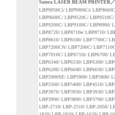
(2) お客様は、上記(1)に基づいて「本ソ
Satera LASER BEAM PRINTER
するためのバックアップとして、「本ソフ
LBP9950Ci/ LBP9900Ci/ LBP9660C
部、複製することができます。
LBP9600C/ LBP9520C/ LBP9510C/
(3) 上記(1)および(2)に定める場合を除き
LBP9200C/ LBP9100C/ LBP8900/ L
ヤノンのライセンサーのいかなる知的財産
LBP8720/ LBP8710e/ LBP8710/ LB
と黙示たるとを問わず、本契約書によって
LBP8610/ LBP8100/ LBP7700C/ LB
るいは許諾されるものではありません。
LBP7200CN/ LBP7200C/ LBP7110C
LBP7010C/ LBP6710i/ LBP6700/ L
２．制限
LBP6340/ LBP6330/ LBP6300/ LBP
(1) お客様は、再使用許諾、譲渡、販売、
LBP6200/ LBP6040/ LBP6030/ LBP
くは貸与その他の方法により、第三者に「
LBP5900SE/ LBP5900/ LBP5800/ L
ア」を使用させることはできません。
LBP5500/ LBP5400/ LBP4510/ LBP
(2) お客様は、「本ソフトウェア」の全部
LBP3970/ LBP3950/ LBP3930/ LBP
正、改変、逆コンパイル、逆アセンブル、
LBP3900/ LBP3800/ LBP3700/ LBP
エンジニアリング等することはできません
LBP-2710/ LBP-2510/ LBP-2050/ L
このような行為をさせてはなりません。
1820/ LBP-1810/ LBP-1620/ LBP-16