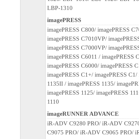
LBP-1310
３．著作権表示
お客様は、「本ソフトウェア」に含まれる
imagePRESS
キヤノンのライセンサーの著作権表示を変
imagePRESS C800/ imagePRESS C7
しくは削除してはなりません。
imagePRESS C7010VP/ imagePRES
imagePRESS C7000VP/ imagePRESS
４．所有権
imagePRESS C6011 / imagePRESS C
「本ソフトウェア」に係る権原および所有
imagePRESS C6000/ imagePRESS C1
によりキヤノンまたはキヤノンのライセン
imagePRESS C1+/ imagePRESS C1/
す。
1135II / imagePRESS 1135/ imagePR
imagePRESS 1125/ imagePRESS 111
５．輸出
1110
お客様は、日本国政府または関連する外国
許可等を得ることなしに、「本ソフトウェ
imageRUNNER ADVANCE
は一部を、直接または間接に輸出してはな
iR-ADV C9280 PRO/ iR-ADV C927
C9075 PRO/ iR-ADV C9065 PRO/ i
６．サポートおよびアップデート