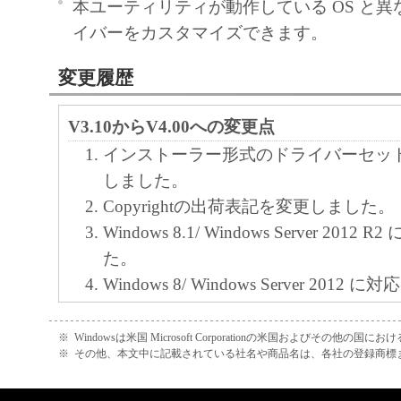
本ユーティリティが動作している OS と異な
イバーをカスタマイズできます。
変更履歴
V3.10からV4.00への変更点
インストーラー形式のドライバーセッ
しました。
Copyrightの出荷表記を変更しました。
Windows 8.1/ Windows Server 2012
た。
Windows 8/ Windows Server 2012
V3.00からV3.10への変更点
※
Windowsは米国 Microsoft Corporationの米国およびその他の国
カスタマイズドライバーの再カスタマ
※
その他、本文中に記載されている社名や商品名は、各社の登録商標
しました。
Ver.20.65ドライバーにおいて、以下