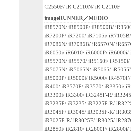
された「キヤノン製品」用のドライバーソ
C2550F/ iR C2110N/ iR C2110F
グラムをインストールする際にオペレーテ
との互換性に関する警告ウィンドウが表示
imageRUNNER／MEDIO
諾するものとします。
iR8570N/ iR8500P/ iR8500B/ iR850
iR7200P/ iR7200/ iR7105i/ iR7105B/
９．契約期間
iR7086N/ iR7086B/ iR6570N/ iR6570
(1) 本契約書は、お客様が、『同意』を示
iR6050i/ iR6010/ iR6000P/ iR6000i/
クリックした時点、または「本ソフトウェ
iR5570N/ iR5570/ iR5160i/ iR5150i/
時点で発効し、下記(2)または(3)により終
iR5075N/ iR5065N/ iR5065/ iR5055
に存続します。
iR5000P/ iR5000i/ iR5000/ iR4570F/
(2) お客様は、「本ソフトウェア」および
iR400/ iR3570F/ iR3570/ iR3350i/ i
てを廃棄および消去することにより、本契
iR3300i/ iR3300/ iR3245F-R/ iR3245
ることができます。
iR3235F/ iR3235/ iR3225F-R/ iR322
(3) お客様が本契約書のいずれかの条項に
iR3045F/ iR3045/ iR3035F-R/ iR303
契約書は直ちに終了します。
iR3025F-R/ iR3025F/ iR3025/ iR287
(4) お客様は、上記(3)によって本契約書
iR2850i/ iR2810/ iR2800P/ iR2800i/