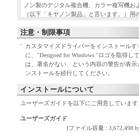
ノン製のデジタル複合機、カラー複写機お
（以下「キヤノン製品」と言います。）用
フトウェアプログラムの初期設定を変更す
注意・制限事項
ウェアプログラム（本契約書以外の各マニ
等を含み、併せて以下「本ソフトウェア」
カスタマイズドライバーをインストールす
をご使用になるための、お客様とキヤノン
に、"Designed for Windows "ロゴを
キヤノンと言います。）との間の契約書で
は、署名がない、という内容の警告が表示
ンストールを続行してください。
お客様は、『同意』を示す下記のボタンを
点、または「本ソフトウェア」の使用のい
インストールについて
て、本契約書に同意したことになります。
お客様が本契約書に同意できない場合、「
ユーザーズガイドを以下にご用意しています
ア」を使用することはできません。
ユーザーズガイド
１．許諾
[ファイル容量 : 3,672,498 by
(1) キヤノンは、お客様が「キヤノン製品