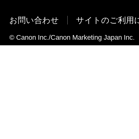
テムを追加しました。
・ 2色プリント（［印刷設定］－［印
お問い合わせ
サイトのご利用
［カラーモード］－［色数の設定］）
・ ［部門別ID管理機能を使う］［ユ
© Canon Inc./Canon Marketing Japan Inc.
する］［保存時にボックス番号を指定
ンタープロパティ］－［デバイスの設
Ver.20.65ドライバーにおいて、［お
［新規作成］ボタンから印刷設定画面
カスタマイズされた内容を反映して表
応しました。
V2.00からV3.00への変更点
Windows 7 に対応しました。
Windows Server 2008 R2 に対応しま