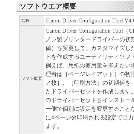
ソフトウェアプログラムの初期設定を変更
ソフトウエア概要
に、「キヤノン製品」に直接またはネット
Canon Driver Configuration Tool V
名称
続される複数のコンピューター（以下「指
ます。）において、「本ソフトウェア」を
Canon Driver Configuration T
においては、「本ソフトウェア」をコンピ
ノン製プリンタードライバーの初
媒体上にインストールすること、またはコ
値）を変更して、カスタマイズし
おいて表示すること、アクセスすること、
トを作成するユーティリティソフ
ることのいずれも含むものとします。）す
例えば、用紙の使用量を抑えたい
的権利をお客様に対して許諾します。お客
理者は［ページレイアウト］の初
ソフト概要
定機器」にネットワークを通じて接続され
／枚］、［印刷方法］の初期値を
ー上で、かかるコンピューターの使用者に
たドライバーセットを作成します。
トウェア」を使用させることができますが
のドライバーセットをインストー
ューターの使用者に本契約書上の義務およ
ー側で個別に設定を変更すること
せるとともに、その履行に関し全責任を負
に4ページ分印刷される設定で出
します。
ます。