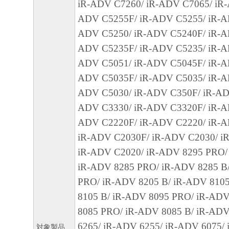
iR-ADV C7260/ iR-ADV C7065/ iR-
キヤノン、キヤノンの子会社、関係会社、
ADV C5255F/ iR-ADV C5255/ iR-A
理店および販売店、並びにキヤノンのライ
ADV C5250/ iR-ADV C5240F/ iR-A
客様による許諾ソフトウェアの使用を支援
ADV C5235F/ iR-ADV C5235/ iR-A
び許諾ソフトウェアに対してアップデート
ADV C5051/ iR-ADV C5045F/ iR-A
るいはサポートを行うことについて、いか
ADV C5035F/ iR-ADV C5035/ iR-A
ものではありません。
ADV C5030/ iR-ADV C350F/ iR-AD
ADV C3330/ iR-ADV C3320F/ iR-A
７．保証の否認・免責
ADV C2220F/ iR-ADV C2220/ iR-
(1) 「本ソフトウェア」は、『現状のまま
iR-ADV C2030F/ iR-ADV C2030/ i
諾されます。キヤノン、キヤノンの子会社
iR-ADV C2020/ iR-ADV 8295 PRO/
連会社、それらの販売代理店または販売店
iR-ADV 8285 PRO/ iR-ADV 8285 B
「本ソフトウェア」に関して、商品性およ
PRO/ iR-ADV 8205 B/ iR-ADV 810
の適合性の保証を含め、いかなる保証も、
8105 B/ iR-ADV 8095 PRO/ iR-ADV
たるとを問わず一切しないものとします。
8085 PRO/ iR-ADV 8085 B/ iR-ADV
(2) キヤノン、キヤノンの子会社、キヤノ
6265/ iR-ADV 6255/ iR-ADV 6075/ 
れらの販売代理店または販売店のいずれも
対象製品