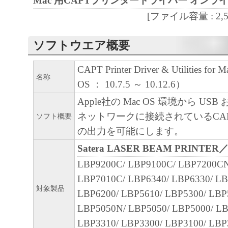
Mac 用CAPTプリンタードライバー オンラ
部、複製することができます。
(3) 上記(1)および(2)に定める場合を除き
[ファイル容量 : 2,592
ヤノンのライセンサーのいかなる知的財産
ソフトウエア概要
と黙示たるとを問わず、本契約書によって
るいは許諾されるものではありません。
CAPT Printer Driver & Utilities fo
名称
OS ： 10.7.5 ～ 10.12.6）
２．制限
(1) お客様は、再使用許諾、譲渡、販売、
Apple社の Mac OS 環境から USB お
くは貸与その他の方法により、第三者に「
ネットワークに接続されているCA
ソフト概要
ア」を使用させることはできません。
の出力を可能にします。
(2) お客様は、「本ソフトウェア」の全部
Satera LASER BEAM PRINTER
正、改変、逆コンパイル、逆アセンブル、
LBP9200C/ LBP9100C/ LBP7200CN
エンジニアリング等することはできません
LBP7010C/ LBP6340/ LBP6330/ LB
このような行為をさせてはなりません。
対象製品
LBP6200/ LBP5610/ LBP5300/ LBP
LBP5050N/ LBP5050/ LBP5000/ LB
３．著作権表示
LBP3310/ LBP3300/ LBP3100/ LBP
お客様は、「本ソフトウェア」に含まれる