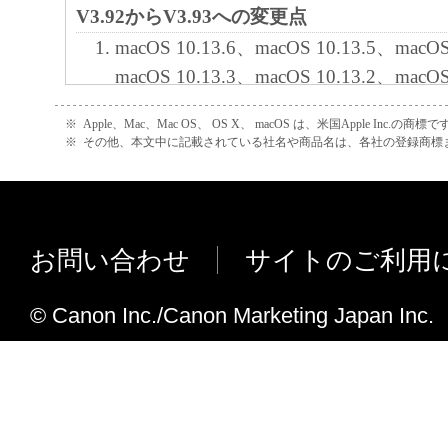
V3.92からV3.93への変更点
客様による「本ソフトウェア」の使用を支
よび「本ソフトウェア」に対してアップデ
macOS 10.13.6、macOS 10.13.5、macOS
正あるいはサポートを行うことについて、
macOS 10.13.3、macOS 10.13.2、macOS
負うものではありません。
macOS 10.13に対応しました。
※
Apple、Mac、Mac OS、 OS X、 macOS は、米国Apple Inc.の商標で
V3.90からV3.92への変更点
※
その他、本文中に記載されている社名や商品名は、各社の登録商標
７．保証の否認・免責
macOS v10.12.6、macOS v10.12.5、ma
(1) 「本ソフトウェア」は、『現状のまま
応しました。
諾されます。キヤノン、キヤノンのライセ
OS 起動時に毎回「アプリケーション"c
ンの子会社、キヤノンの関連会社、それら
お問い合わせ
サイトのご利用
ワーク受信接続を許可しますか？」メ
たは販売店のいずれも、「本ソフトウェア
され、「許可」を押下しても次回起動
品性および特定の目的への適合性の保証を
© Canon Inc./Canon Marketing Japan Inc.
てしまう不具合に対応しました。
保証も、明示たると黙示たるとを問わず一
します。
V3.87からV3.90への変更点
(2) キヤノン、キヤノンのライセンサー、
macOS v10.12.3、macOS v10.12.2、mac
社、キヤノンの関連会社、それらの販売代
macOS v10.12に対応しました。
店のいずれも、「本ソフトウェア」の使用