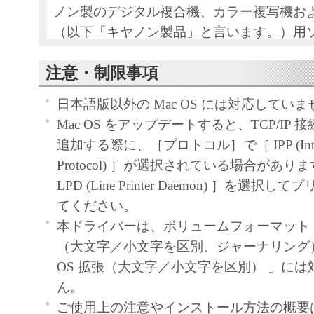
ノン製のデジタル複合機、カラー複写機お
（以下「キヤノン製品」と言います。）用
（本契約書以外の各マニュアル、印刷物等
注意・制限事項
以下「本ソフトウェア」と言います。）を
めの、お客様とキヤノン株式会社（以下キ
日本語版以外の Mac OS には対応してい
す。）との間の契約書です。
Mac OS をアップデートすると、TCP/IP
追加する際に、［プロトコル］で［ IPP (Internet
お客様は、『同意』を示す下記のボタンを
Protocol) ］が選択されている場合があ
点、または「本ソフトウェア」のインスト
LPD (Line Printer Daemon) ］を選
をもって、本契約書に同意したことになり
てください。
お客様が本契約書に同意できない場合、「
本ドライバーは、ボリュームフォーマット「M
ア」を使用することはできません。
（大文字／小文字を区別、ジャーナリング）
１．許諾
OS 拡張（大文字／小文字を区別） 」に
(1) キヤノンは、お客様が「キヤノン製品
ん。
のために、「キヤノン製品」に直接または
ご使用上の注意やインストール方法の概要