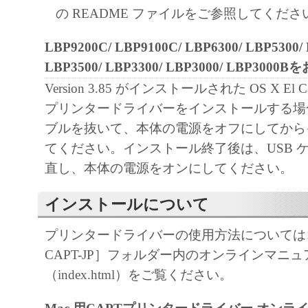
通じ接続される複数のコンピューター（以
の README ファイルをご参照してくださ
と言います。）において、「本ソフトウェ
LBP9200C/ LBP9100C/ LBP6300/ LBP5300/ 
契約書においては、「本ソフトウェア」を
LBP3500/ LBP3300/ LBP3000/ LBP30
の記憶媒体上にインストールすること、ま
Version 3.85 がインストールされた OS X El Cap
ターにおいて表示すること、アクセスする
プリンタードライバーをインストールする場合
実行することのいずれも含むものとします
ブルを抜いて、本体の電源をオフにしてから
非独占的権利をお客様に対して許諾します
てください。インストール終了後は、USB 
た「指定機器」にネットワークを通じて接
直し、本体の電源をオンにしてください。
ューター上で、かかるコンピューターの使
「本ソフトウェア」を使用させることがで
インストールについて
るコンピューターの使用者に本契約書上の
を遵守させるとともに、その履行に関し全
プリンタードライバーの使用方法については、［
を条件とします。
CAPT-JP］フォルダー内のオンラインマニュ
(2) お客様は、上記(1)に基づいて「本ソ
（index.html）をご覧ください。
するためのバックアップとして、「本ソフ