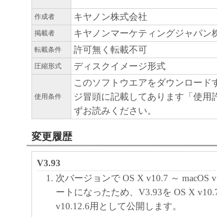
キヤノンのライセンサーの著作権表示を変
キヤノン株式会社
作成者
しくは削除してはなりません。
キヤノンマーケティングジャパン
掲載者
許可無く転載不可
転載条件
４．所有権
「本ソフトウェア」に係る権原および所有
ディスクイメージ形式
圧縮形式
によりキヤノンまたはキヤノンのライセン
このソフトウエアをダウンロード
す。
ジ冒頭に記載してあります「使用
使用条件
ずお読みください。
５．輸出
お客様は、日本国政府または関連する外国
変更履歴
許可等を得ることなしに、「本ソフトウェ
は一部を、直接または間接に輸出してはな
V3.93
次バージョンで OS X v10.7 ～ macOS 
６．サポートおよびアップデート
ートになったため、V3.93を OS X v10.7.
キヤノン、キヤノンの子会社、関係会社、
v10.12.6用として公開します。
理店および販売店、並びにキヤノンのライ