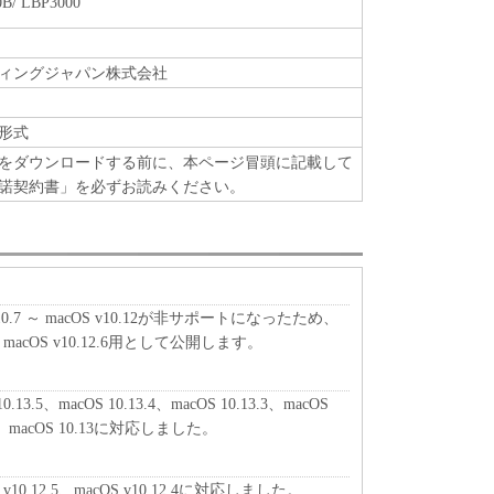
0B/ LBP3000
関連する外国政府より必要な許可等を得ることなし
部または一部を、直接または間接に輸出してはなり
ィングジャパン株式会社
ート
、関係会社、それらの販売代理店および販売店、並
形式
は、お客様による「本ソフトウェア」の使用を支援
をダウンロードする前に、本ページ冒頭に記載して
ウェア」に対してアップデート、バグの修正あるい
諾契約書」を必ずお読みください。
て、いかなる責任も負うものではありません。
、『現状のまま』の状態で使用許諾されます。キヤノ
、キヤノンの子会社、キヤノンの関連会社、それら
0.7 ～ macOS v10.12が非サポートになったため、
いずれも、「本ソフトウェア」に関して、商品性お
.5 ～ macOS v10.12.6用として公開します。
保証を含め、いかなる保証も、明示たると黙示たる
します。
ライセンサー、キヤノンの子会社、キヤノンの関連会
10.13.5、macOS 10.13.4、macOS 10.13.3、macOS
は販売店のいずれも、「本ソフトウェア」の使用ま
13.1、macOS 10.13に対応しました。
なる損害（逸失利益およびその他の派生的または付
限定されない全ての損害を言います。）について、
OS v10.12.5、macOS v10.12.4に対応しました。
切の責任を負わないものとします。たとえ、キヤノ