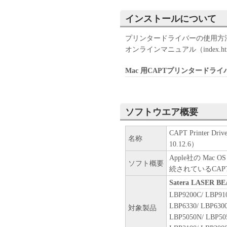
ップとして、「本ソフトウェ
(3) 上記(1)および(2)
インストールについて
ーのいかなる知的財産権も、
お客様に譲渡あるいは許諾さ
プリンタードライバーの使用方法に
オンラインマニュアル（index.
２．制限
(1) お客様は、再使用許諾
Mac 用CAPTプリンタードラ
法により、第三者に「本ソフ
(2) お客様は、「本ソフト
ル、逆アセンブル、その他リ
ソフトウエア概要
また第三者にこのような行為
CAPT Printer Driv
３．著作権表示
名称
10.12.6）
お客様は、「本ソフトウェア
ーの著作権表示を変更し、除
Apple社の Mac
ソフト概要
続されているCA
４．所有権
Satera LASER 
「本ソフトウェア」に係る権
LBP9200C/ LBP91
キヤノンのライセンサーに帰
LBP6330/ LBP6300
対象製品
LBP5050N/ LBP505
５．輸出