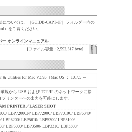
ア」を１部、複製することができます。
に定める場合を除き、キヤノンまたはキヤノンのライセンサ
明示たると黙示たるとを問わず、本契約書によって
れるものではありません。
ついては、［GUIDE-CAPT-JP］フォルダー内の
html）をご覧ください。
、譲渡、販売、頒布、リースもしくは貸与その他の方
イバー オンラインマニュアル
トウェア」を使用させることはできません。
[ファイル容量 : 2,592,317 byte]
ウェア」の全部または一部を修正、改変、逆コンパイ
バースエンジニアリング等することはできません。
をさせてはなりません。
er & Utilities for Mac V3.93（Mac OS ： 10.7.5 ～
」に含まれるキヤノンまたはキヤノンのライセンサ
去しもしくは削除してはなりません。
 OS 環境から USB および TCP/IP のネットワークに接
PTプリンターへの出力を可能にします。
BEAM PRINTER／LASER SHOT
原および所有権は、その内容によりキヤノンまたは
00C/ LBP7200CN/ LBP7200C/ LBP7010C/ LBP6340/
属します。
/ LBP6200/ LBP5610/ LBP5300/ LBP5100/
0/ LBP5000/ LBP3500/ LBP3310/ LBP3300/