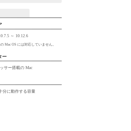
ア
0.7.5 ～ 10.12.6
 Mac OS には対応していません。
ター
ロセッサー搭載の Mac
が十分に動作する容量