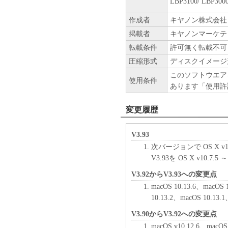
LBP3100/ LBP300
お客様は、日本国政府または
に、「本ソフトウェア」の全
作成者
キヤノン株式会社
ません。
掲載者
キヤノンマーケテ
転載条件
許可無く転載不可
６．サポートおよびアップデ
キヤノン、キヤノンの子会社
圧縮形式
ディスクイメージ
びにキヤノンのライセンサー
このソフトウエア
使用条件
すること、および「本ソフト
あります「使用許
はサポートを行うことについ
変更履歴
７．保証の否認・免責
(1) 「本ソフトウェア」は
V3.93
ン、キヤノンのライセンサー
次バージョンで OS X v1
の販売代理店または販売店の
V3.93を OS X v10.7
よび特定の目的への適合性の
とを問わず一切しないものと
V3.92からV3.93への変更点
(2) キヤノン、キヤノンの
macOS 10.13.6、macOS 
社、それらの販売代理店また
10.13.2、macOS 10.
たは使用不能から生ずるいか
V3.90からV3.92への変更点
随的な損害を含むがこれらに
macOS v10.12.6、mac
適用法で認められる限り、一