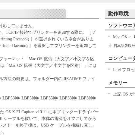
記のボタンをクリックした時点、または「本ソフト
動作環境
ずれかをもって、本契約書に同意したことになりま
ソフトウエ
には対応していません。
ない場合、「本ソフトウェア」を使用することはで
ると、TCP/IP 接続でプリンターを追加する際に、［プ
Mac OS ： 1
t Printing Protocol) ］が選択されている場合がありま
 Printer Daemon) ］を選択してプリンターを追加して
※
日本語版以外の
「キヤノン製品」を利用する目的のために、「キヤノ
コンピュー
ォーマット「Mac OS 拡張（大文字／小文字を区
ワークを通じ接続される複数のコンピューター（以
は「Mac OS 拡張（大文字／小文字を区別） 」には
Intel プ
）において、「本ソフトウェア」を使用（本契約書
ア」をコンピューターの記憶媒体上にインストール
方法の概要は、フォルダー内の README ファイ
メモリー
ターにおいて表示すること、アクセスすること、も
も含むものとします。）するための非独占的権利を
上記 OS 
お客様は、また「指定機器」にネットワークを通じ
 LBP5300/ LBP5000/ LBP3500/ LBP3300/ LBP3000/
上で、かかるコンピューターの使用者に対して「本
ことができますが、かかるコンピューターの使用者
た OS X El Capitan v10.11 に本プリンタードライバー
件を遵守させるとともに、その履行に関し全責任を
B ケーブルを抜いて、本体の電源をオフにしてから
ストール終了後は、USB ケーブルを接続し直し、
基づいて「本ソフトウェア」を使用するためのバックア
い。