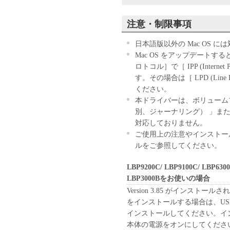
お客様は、『同意』を示す下
注意・制限事項
ウェア」のインストールのい
す。
日本語版以外の Mac OS 
お客様が本契約書に同意でき
Mac OS をアップデートす
きません。
ロトコル］で［ IPP (Interne
す。その場合は［ LPD (Line
１．許諾
ください。
(1) キヤノンは、お客様が
本ドライバーは、ボリュームフ
ン製品」に直接またはネット
別、ジャーナリング） 」また
下「指定機器」と言います。
対応しておりません。
においては、「本ソフトウェ
ご使用上の注意やインストール
すること、またはコンピュー
ルをご参照してください。
しくは実行することのいずれ
お客様に対して許諾します。
LBP9200C/ LBP9100C/ LBP6300/
て接続されたコンピューター
LBP3000Bをお使いの場合
ソフトウェア」を使用させる
Version 3.85 がインストールされ
に本契約書上の義務および条
をインストールする場合は、US
負うことを条件とします。
インストールしてください。イン
(2) お客様は、上記(1)に
本体の電源をオンにしてくださ