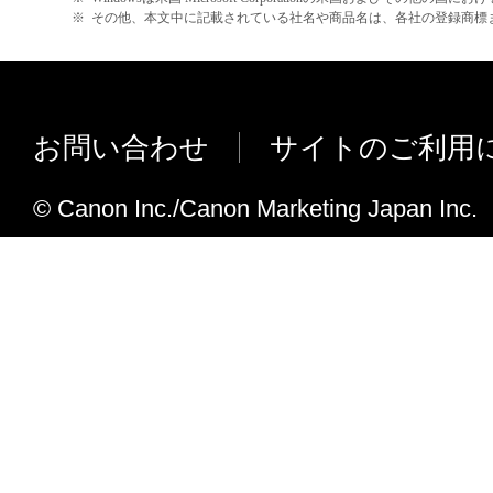
す。
※
その他、本文中に記載されている社名や商品名は、各社の登録商標
印刷遅延が発生する不具合に対応しま
４．著作権表示
Ver.1.00からV1.01への変更点
お客様は、「本ソフトウェア」に含まれる
サーバーとクライアント間のポイント
キヤノンのライセンサーの著作権表示を変
環境において、色ズレ補正、キャリブ
お問い合わせ
サイトのご利用
しくは削除してはなりません。
施されるとクライアントのジョブが削
５．保証の否認・免責
ない不具合に対応しました。
© Canon Inc./Canon Marketing Japan Inc.
(1) 「本ソフトウェア」は、『現状のまま
諾されます。キヤノン、キヤノンのライセ
Ver.1.00
ンの子会社、キヤノンの関連会社、それら
新規掲載
たは販売店のいずれも、「本ソフトウェア
品性および特定の目的への適合性の保証を
保証も、明示たると黙示たるとを問わず一
します。
(2) キヤノン、キヤノンのライセンサー、
社、キヤノンの関連会社、それらの販売代