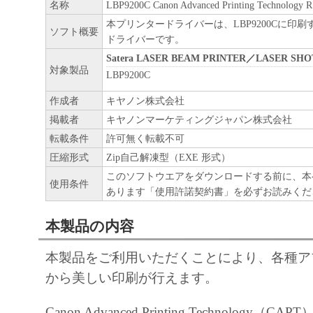
と言います。）において、「本ソフトウェ
名称
LBP9200C Canon Advanced Printing Technology 
契約書においては、「本ソフトウェア」を
本プリンタードライバーは、LBP9200Cに印
ソフト概要
ドライバーです。
の記憶媒体上にインストールすること、ま
Satera LASER BEAM PRINTER／LASER SHO
ターにおいて表示すること、アクセスする
対象製品
LBP9200C
実行することのいずれも含むものとします
作成者
キヤノン株式会社
非独占的権利をお客様に対して許諾します
掲載者
キヤノンマーケティングジャパン株式会社
た「指定機器」にネットワークを通じて接
転載条件
許可無く転載不可
ューター上で、かかるコンピューターの使
圧縮形式
Zip自己解凍型（EXE 形式）
「本ソフトウェア」を使用させることがで
このソフトウエアをダウンロードする前に、本
るコンピューターの使用者に本契約書上の
使用条件
あります「使用許諾契約書」を必ずお読みくだ
を遵守させるとともに、その履行に関し全
を条件とします。
本製品の内容
(2) お客様は、上記(1)に基づいて「本ソ
本製品をご利用いただくことにより、各種ア
するためのバックアップとして、「本ソフ
から美しい印刷が行えます。
部、複製することができます。
(3) 上記(1)および(2)に定める場合を除き
Canon Advanced Printing Technology