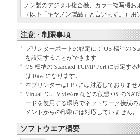
ノン製のデジタル複合機、カラー複写機お
（以下「キヤノン製品」と言います。）用
（本契約書以外の各マニュアル、印刷物等
以下「本ソフトウェア」と言います。）を
注意・制限事項
めの、お客様とキヤノン株式会社（以下キ
プリンターポートの設定にて OS 標準の Standard
す。）との間の契約書です。
を設定することができます。
お客様は、『同意』を示す下記のボタンを
OS 標準の Standard TCP/IP Port に
点、または「本ソフトウェア」のインスト
は Raw になります。
をもって、本契約書に同意したことになり
本プリンターはLPRには対応しておりませ
お客様が本契約書に同意できない場合、「
Virtual PC、VMWare などの仮想 OS の
ア」を使用することはできません。
ードを使用する環境でネットワーク接続の
１．許諾
メントからの印刷には対応していません。
(1) キヤノンは、お客様が「キヤノン製品
のために、「キヤノン製品」に直接または
ソフトウエア概要
通じ接続される複数のコンピューター（以