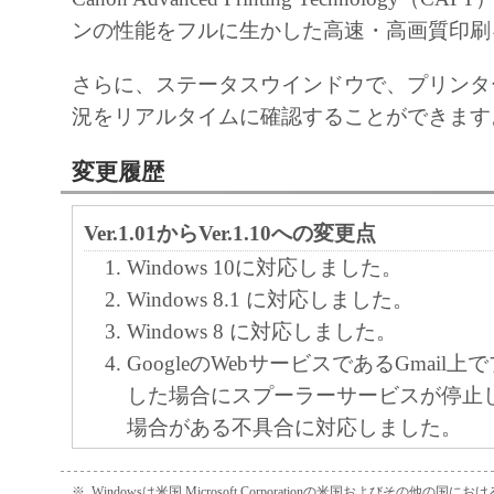
ヤノンのライセンサーのいかなる知的財産
ンの性能をフルに生かした高速・高画質印刷
と黙示たるとを問わず、本契約書によって
さらに、ステータスウインドウで、プリンタ
るいは許諾されるものではありません。
況をリアルタイムに確認することができます
２．制限
変更履歴
(1) お客様は、再使用許諾、譲渡、販売、
くは貸与その他の方法により、第三者に「
Ver.1.01からVer.1.10への変更点
ア」を使用させることはできません。
(2) お客様は、「本ソフトウェア」の全部
Windows 10に対応しました。
正、改変、逆コンパイル、逆アセンブル、
Windows 8.1 に対応しました。
エンジニアリング等することはできません
Windows 8 に対応しました。
このような行為をさせてはなりません。
GoogleのWebサービスであるGmail
した場合にスプーラーサービスが停止
３．帰属
場合がある不具合に対応しました。
「本ソフトウェア」に係る権原および所有
ポイントアンドプリント環境において
によりキヤノンまたはキヤノンのライセン
ロパティのセキュリティー機能で制限
※
Windowsは米国 Microsoft Corporationの米国およびその他の国