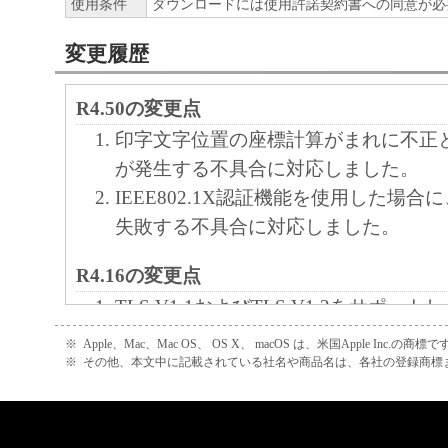
使用条件
ダウンロードには使用許諾契約書への同意が必
変更履歴
R4.50の変更点
印字文字位置の座標計算がまれに不正
が発生する不具合に対応しました。
IEEE802.1X認証機能を使用した場
失敗する不具合に対応しました。
R4.16の変更点
TLS V1.1およびTLS V1.2をサポー
SSL3.0を非サポートにしました。
※
Apple、Mac、Mac OS、 OS X、 macOS は、米国Apple Inc.の商標で
カートリッジログプリント機能を追加
※
その他、本文中に記載されている社名や商品名は、各社の登録商標
*［ユーテリティメニュー］→［カー
ント］