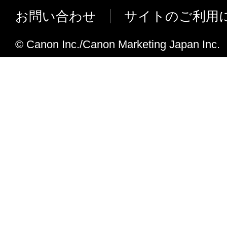
部門別ID管理を無効に設定した場合に
お問い合わせ
サイトのご利用
セス暗証番号の認証メニューを追加し
*［設定／登録］→［セキュリティー］
© Canon Inc./Canon Marketing Japan Inc.
UI設定］→［リモートアクセス暗証番
プリンターの受信データの処理方法を
に改善しました。
*［セットアップ］→［標準ネットワ
信］→［オフ／オン（デフォルト） ］
普通紙L調整モードのデフォルト値を「
「しない」に変更しました。
DNSキャッシュが更新されない不具合
た。
連続印刷時にまれに「処理中です」表
不具合を修正しました。
NETEYE（ネットアイ） 接続時のセ
対応（SHA-2） しました。