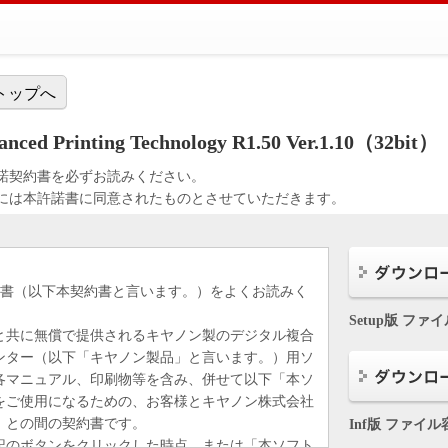
トップへ
nced Printing Technology R1.50 Ver.1.10（32bit）
諾契約書を必ずお読みください。
には本許諾書に同意されたものとさせていただきます。
約書（以下本契約書と言います。）をよくお読みく
Setup版 ファ
と共に無償で提供されるキヤノン製のデジタル複合
ンター（以下「キヤノン製品」と言います。）用ソ
各マニュアル、印刷物等を含み、併せて以下「本ソ
をご使用になるための、お客様とキヤノン株式会社
）との間の契約書です。
Inf版 ファイル
記のボタンをクリックした時点、または「本ソフト