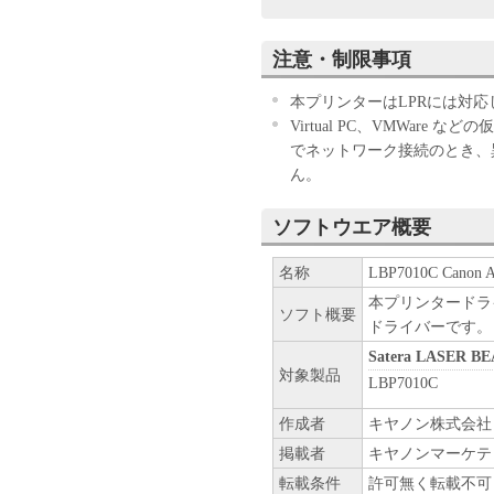
ウェア」のインストールのい
す。
注意・制限事項
お客様が本契約書に同意でき
きません。
本プリンターはLPRには対
１．許諾
Virtual PC、VMWare 
(1) キヤノンは、お客様が
でネットワーク接続のとき、
ン製品」に直接またはネット
ん。
下「指定機器」と言います。
においては、「本ソフトウェ
ソフトウエア概要
すること、またはコンピュー
しくは実行することのいずれ
名称
LBP7010C Canon Ad
お客様に対して許諾します。
本プリンタードライ
て接続されたコンピューター
ソフト概要
ドライバーです。
ソフトウェア」を使用させる
Satera LASER 
に本契約書上の義務および条
対象製品
LBP7010C
負うことを条件とします。
(2) お客様は、上記(1)に
作成者
キヤノン株式会社
ップとして、「本ソフトウェ
掲載者
キヤノンマーケテ
(3) 上記(1)および(2)
ーのいかなる知的財産権も、
転載条件
許可無く転載不可