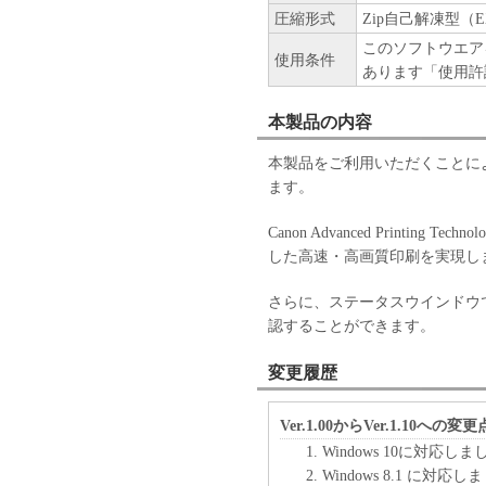
お客様に譲渡あるいは許諾さ
圧縮形式
Zip自己解凍型（E
２．制限
このソフトウエア
(1) お客様は、再使用許諾
使用条件
あります「使用許
法により、第三者に「本ソフ
(2) お客様は、「本ソフト
本製品の内容
ル、逆アセンブル、その他リ
また第三者にこのような行為
本製品をご利用いただくことに
３．帰属
ます。
「本ソフトウェア」に係る権
キヤノンのライセンサーに帰
Canon Advanced Printin
４．著作権表示
した高速・高画質印刷を実現し
お客様は、「本ソフトウェア
ーの著作権表示を変更し、除
さらに、ステータスウインドウ
５．保証の否認・免責
認することができます。
(1) 「本ソフトウェア」は
ン、キヤノンのライセンサー
変更履歴
の販売代理店または販売店の
よび特定の目的への適合性の
Ver.1.00からVer.1.10への変更
とを問わず一切しないものと
Windows 10に対応し
(2) キヤノン、キヤノンの
Windows 8.1 に対応