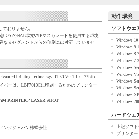
ずれかをもって、本契約書に同意したことになりま
動作環境
ない場合、「本ソフトウェア」を使用することはで
ソフトウエ
応しておりません。
などの仮想 OS のNAT環境やIPマスカレードを使用する環境
「キヤノン製品」を利用する目的のために、「キヤノ
Windows 1
異なるセグメントからの印刷には対応していませ
ワークを通じ接続される複数のコンピューター（以
Windows 8
）において、「本ソフトウェア」を使用（本契約書
Windows 8
ア」をコンピューターの記憶媒体上にインストール
Windows 7
ターにおいて表示すること、アクセスすること、も
Windows Se
も含むものとします。）するための非独占的権利を
Windows V
vanced Printing Technology R1.50 Ver.1.10（32bit）
お客様は、また「指定機器」にネットワークを通じ
Windows Se
バーは、LBP7010Cに印刷するためのプリンター
上で、かかるコンピューターの使用者に対して「本
Windows Se
ことができますが、かかるコンピューターの使用者
Windows X
BEAM PRINTER／LASER SHOT
件を遵守させるとともに、その履行に関し全責任を
Windows 2
ハードウエ
基づいて「本ソフトウェア」を使用するためのバックア
ア」を１部、複製することができます。
上記ソフト
ィングジャパン株式会社
に定める場合を除き、キヤノンまたはキヤノンのライセンサ
プリンター
明示たると黙示たるとを問わず、本契約書によって