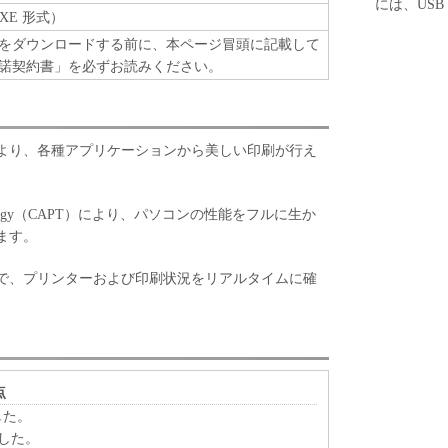
には、US
れるものではありません。
XE 形式）
をダウンロードする前に、本ページ冒頭に記載して
、譲渡、販売、頒布、リースもしくは貸与その他の方
諾契約書」を必ずお読みください。
トウェア」を使用させることはできません。
ウェア」の全部または一部を修正、改変、逆コンパイ
バースエンジニアリング等することはできません。
をさせてはなりません。
より、各種アプリケーションから美しい印刷が行え
原および所有権は、その内容によりキヤノンまたは
属します。
g Technology（CAPT）により、パソコンの性能をフルに生か
ます。
」に含まれるキヤノンまたはキヤノンのライセンサ
去しもしくは削除してはなりません。
で、プリンターおよび印刷状況をリアルタイムに確
、『現状のまま』の状態で使用許諾されます。キヤノ
、キヤノンの子会社、キヤノンの関連会社、それら
いずれも、「本ソフトウェア」に関して、商品性お
保証を含め、いかなる保証も、明示たると黙示たる
点
します。
ました。
ライセンサー、キヤノンの子会社、キヤノンの関連会
しました。