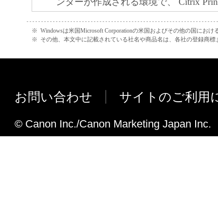
ンターが作成される環境で、 Citrix PrintMan
す。
が終了してしまう不具合に対応しまし
４．著作権表示
GoogleのWebサービスであるGmail
※
Windowsは米国Microsoft Corporationの米国およびその他の国
お客様は、「本ソフトウエア」に含まれる
※
その他、本文中に記載されている社名や商品名は、各社の登録商標
した場合にスプーラーサービスが停止
キヤノンのライセンサーの著作権表示を変
場合がある不具合に対応しました。
しくは削除してはなりません。
ポイントアンドプリント環境において
５．保証の否認・免責
ービスが異常終了する場合がある不具
(1) 「本ソフトウエア」は、『現状のまま
お問い合わせ
サイトのご利用
た。
諾されます。キヤノン、キヤノンのライセ
特定のシステム環境で大量印刷時、シ
ンの子会社、キヤノンの関連会社、それら
© Canon Inc./Canon Marketing Japan Inc.
プロセスがダウンする場合がありまし
たは販売店のいずれも、「本ソフトウエア
対応しました。
品性および特定の目的への適合性の保証を
特定環境において、PCのスプーラーに
保証も、明示たると黙示たるとを問わず一
たまま印刷されない場合がある不具合
します。
た。
(2) キヤノン、キヤノンのライセンサー、
Ver.3.01（R1.11）からVer.3.02（R1.12
社、キヤノンの関連会社、それらの販売代