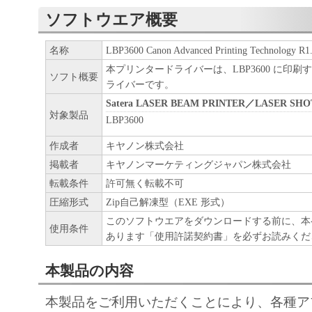
と言います。）において、「本ソフトウエ
ソフトウエア概要
契約書においては、「本ソフトウエア」を
の記憶媒体上にインストールすること、ま
名称
LBP3600 Canon Advanced Printing Technology R1
ターにおいて表示すること、アクセスする
本プリンタードライバーは、LBP3600 に印
ソフト概要
実行することのいずれも含むものとします
ライバーです。
非独占的権利をお客様に対して許諾します
Satera LASER BEAM PRINTER／LASER SHO
対象製品
LBP3600
た「指定機器」にネットワークを通じて接
ューター上で、かかるコンピューターの使
作成者
キヤノン株式会社
「本ソフトウエア」を使用させることがで
掲載者
キヤノンマーケティングジャパン株式会社
るコンピューターの使用者に本契約書上の
転載条件
許可無く転載不可
圧縮形式
Zip自己解凍型（EXE 形式）
を遵守させるとともに、その履行に関し全
このソフトウエアをダウンロードする前に、本
を条件とします。
使用条件
あります「使用許諾契約書」を必ずお読みくだ
(2) お客様は、上記(1)に基づいて「本ソ
するためのバックアップとして、「本ソフ
本製品の内容
部、複製することができます。
本製品をご利用いただくことにより、各種ア
(3) 上記(1)および(2)に定める場合を除き