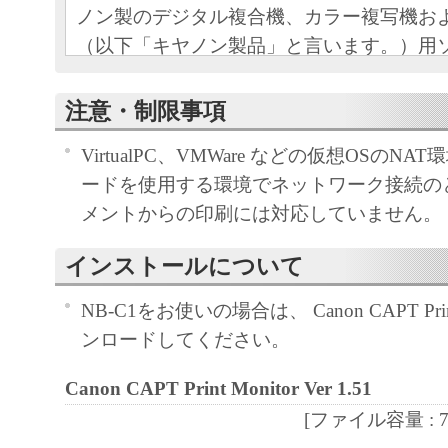
ノン製のデジタル複合機、カラー複写機お
（以下「キヤノン製品」と言います。）用
（本契約書以外の各マニュアル、印刷物等
以下「本ソフトウエア」と言います。）を
注意・制限事項
めの、お客様とキヤノン株式会社（以下キ
VirtualPC、VMWare などの仮想OSのNA
す。）との間の契約書です。
ードを使用する環境でネットワーク接続の
お客様は、『同意』を示す下記のボタンを
メントからの印刷には対応していません。
点、または「本ソフトウエア」のインスト
をもって、本契約書に同意したことになり
インストールについて
お客様が本契約書に同意できない場合、「
ア」を使用することはできません。
NB-C1をお使いの場合は、 Canon CAPT Prin
１．許諾
ンロードしてください。
(1) キヤノンは、お客様が「キヤノン製品
Canon CAPT Print Monitor Ver 1.51
のために、「キヤノン製品」に直接または
[ファイル容量 : 728
通じ接続される複数のコンピューター（以