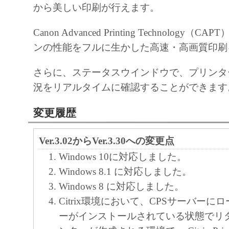
から美しい印刷が行えます。
ヤノンのライセンサーのいかなる知的財産
と黙示たるとを問わず、本契約書によって
Canon Advanced Printing Technology
るいは許諾されるものではありません。
ンの性能をフルに生かした高速・高画質印刷
２．制限
さらに、ステータスウインドウで、プリンタ
(1) お客様は、再使用許諾、譲渡、販売、
況をリアルタイムに確認することができます
くは貸与その他の方法により、第三者に「
ア」を使用させることはできません。
変更履歴
(2) お客様は、「本ソフトウエア」の全部
正、改変、逆コンパイル、逆アセンブル、
Ver.3.02からVer.3.30への変更点
エンジニアリング等することはできません
Windows 10に対応しました。
このような行為をさせてはなりません。
Windows 8.1 に対応しました。
Windows 8 に対応しました。
３．帰属
Citrix環境において、CPSサーバーに
「本ソフトウエア」に係る権原および所有
ーがインストールされている状態でリ
によりキヤノンまたはキヤノンのライセン