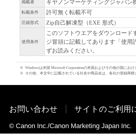
キヤノンマーケティングジャパン
掲載者
12.212 and 48 C.F.R. 227.7202-1 through 227.
許可無く転載不可
転載条件
1995), all U.S. Government End Users shall acqu
Zip自己解凍型（EXE 形式）
圧縮形式
SOFTWARE with only those rights set forth her
manufacturer is Canon Inc./30-2, Shimomaruko
このソフトウエアをダウンロード
ku, Tokyo 146-8501, Japan.
ジ冒頭に記載してあります「使用
使用条件
本条項中で使用される"the SOFTWARE"
ずお読みください。
定義される「本ソフトウェア」を意味し、
します。
※
Windowsは米国 Microsoft Corporationの米国およびその他の国
※
その他、本文中に記載されている社名や商品名は、各社の登録商標
10．分離可能性
本契約書のいずれかの条項またはその一部
効であると決定された場合でも、その他の
効に存続するものとします。
お問い合わせ
サイトのご利用
以 上
© Canon Inc./Canon Marketing Japan Inc.
キヤノン株式会社