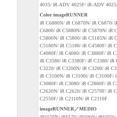
4035/ iR-ADV 4025F/ iR-ADV 4025
の可能性について知らされていた場合でも
(3) キヤノン、キヤノンのライセンサー、
Color imageRUNNER
社、キヤノンの関連会社、それらの販売代
iR C6880N/ iR C6870N/ iR C6870/ 
店のいずれも、「本ソフトウェア」、また
C6800/ iR C5880N/ iR C5870N/ iR C
ェア」の使用に起因または関連してお客様
C5800N/ iR C5800/ iR C5185N/ iR C
に生じたいかなる紛争についても、一切責
C5180N/ iR C5180/ iR C4580F/ iR C
のとします。
C4080F/ iR C4080/ iR C3880F/ iR C
８．契約期間
iR C3580/ iR C3380F/ iR C3380/ iR
(1) 本契約書は、お客様が、『同意』を示
C3220/ iR C3200N/ iR C3200/ iR C3
クリックした時点、または「本ソフトウェ
iR C3100N/ iR C3100i/ iR C3100F/ 
ールした時点で発効し、下記(2)または(3)
C3080F/ iR C3080/ iR C2880F/ iR C
まで有効に存続します。
C2620N/ iR C2620/ iR C2570F/ iR C
(2) お客様は、「本ソフトウェア」および
C2550F/ iR C2110N/ iR C2110F
てを廃棄および消去することにより、本契
imageRUNNER／MEDIO
ることができます。
iR6570N/ iR6570/ iR6060i/ iR6050i/