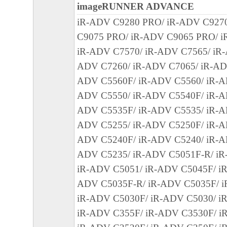
imageRUNNER ADVANCE
「本ソフトウェア」に係る権原および所有
iR-ADV C9280 PRO/ iR-ADV C927
によりキヤノンまたはキヤノンのライセン
C9075 PRO/ iR-ADV C9065 PRO/ i
す。
iR-ADV C7570/ iR-ADV C7565/ iR-
５．輸出
ADV C7260/ iR-ADV C7065/ iR-AD
お客様は、日本国政府または関連する外国
ADV C5560F/ iR-ADV C5560/ iR-A
許可等を得ることなしに、「本ソフトウェ
ADV C5550/ iR-ADV C5540F/ iR-A
は一部を、直接または間接に輸出してはな
ADV C5535F/ iR-ADV C5535/ iR-A
６．サポートおよびアップデート
ADV C5255/ iR-ADV C5250F/ iR-A
キヤノン、キヤノンの子会社、関係会社、
ADV C5240F/ iR-ADV C5240/ iR-A
理店および販売店、並びにキヤノンのライ
ADV C5235/ iR-ADV C5051F-R/ iR
客様による「本ソフトウェア」の使用を支
iR-ADV C5051/ iR-ADV C5045F/ iR
よび「本ソフトウェア」に対してアップデ
ADV C5035F-R/ iR-ADV C5035F/ i
正あるいはサポートを行うことについて、
iR-ADV C5030F/ iR-ADV C5030/ iR
負うものではありません。
iR-ADV C355F/ iR-ADV C3530F/ i
７．保証の否認・免責