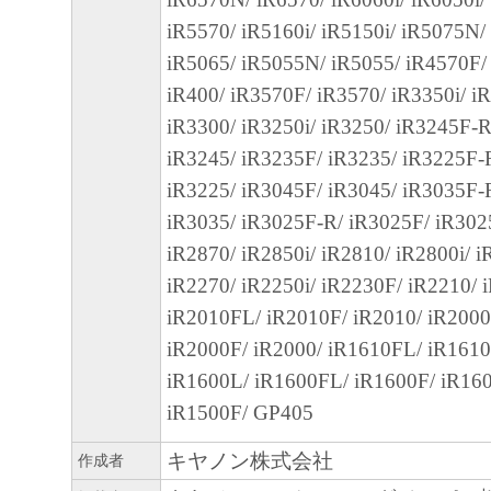
(3) お客様が本契約書のいずれかの条項に
iR5570/ iR5160i/ iR5150i/ iR5075N/
契約書は直ちに終了します。
iR5065/ iR5055N/ iR5055/ iR4570F/
(4) お客様は、上記(3)によって本契約書
iR400/ iR3570F/ iR3570/ iR3350i/ iR
やかに、「本ソフトウェア」およびその複
iR3300/ iR3250i/ iR3250/ iR3245F-R
廃棄または消去するものとします。
iR3245/ iR3235F/ iR3235/ iR3225F-
(5) 上記にかかわらず、本契約書第2条、第
iR3225/ iR3045F/ iR3045/ iR3035F-
で、第8条第4項および第10条の規定は、本
iR3035/ iR3025F-R/ iR3025F/ iR302
も効力を有します。
iR2870/ iR2850i/ iR2810/ iR2800i/ 
９．U.S. GOVERNMENT RESTRICTED RIG
iR2270/ iR2250i/ iR2230F/ iR2210/ 
“米国政府エンドユーザー”とは、米国政府
iR2010FL/ iR2010F/ iR2010/ iR200
を意味します。もしお客様が米国政府エン
iR2000F/ iR2000/ iR1610FL/ iR1610
る場合、以下の規定が適用されます ： The SOF
iR1600L/ iR1600FL/ iR1600F/ iR16
"commercial item," as that term is defined at 48
iR1500F/ GP405
1995), consisting of "commercial computer soft
"commercial computer software documentation," 
キヤノン株式会社
作成者
used in 48 C.F.R. 12.212 (Sept 1995). Consiste