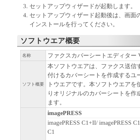
セットアップウィザードが起動します。
と黙示たるとを問わず、本契約書によって
セットアップウィザード起動後は、画面
るいは許諾されるものではありません。
インストールを行ってください。
２．制限
(1) お客様は、再使用許諾、譲渡、販売、
ソフトウエア概要
くは貸与その他の方法により、第三者に「
ア」を使用させることはできません。
ファクスカバーシートエディター Ver.
名称
(2) お客様は、「本ソフトウェア」の全部
本ソフトウエアは、ファクス送信
正、改変、逆コンパイル、逆アセンブル、
付けるカバーシートを作成するユ
エンジニアリング等することはできません
トウエアです。本ソフトウエアを
ソフト概要
このような行為をさせてはなりません。
りオリジナルのカバーシートを作
３．著作権表示
ます。
お客様は、「本ソフトウェア」に含まれる
imagePRESS
キヤノンのライセンサーの著作権表示を変
imagePRESS C1+II/ imagePRESS C
しくは削除してはなりません。
C1
４．所有権