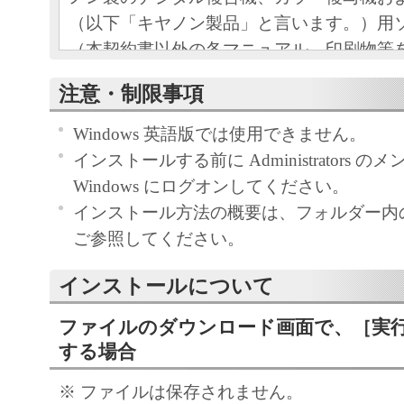
（以下「キヤノン製品」と言います。）用
（本契約書以外の各マニュアル、印刷物等
以下「本ソフトウェア」と言います。）を
注意・制限事項
めの、お客様とキヤノン株式会社（以下キ
す。）との間の契約書です。
Windows 英語版では使用できません。
お客様は、『同意』を示す下記のボタンを
インストールする前に Administrators 
点、または「本ソフトウェア」のインスト
Windows にログオンしてください。
をもって、本契約書に同意したことになり
インストール方法の概要は、フォルダー内の Rea
お客様が本契約書に同意できない場合、「
ご参照してください。
ア」を使用することはできません。
１．許諾
インストールについて
(1) キヤノンは、お客様が「キヤノン製品
ファイルのダウンロード画面で、［実
のために、「キヤノン製品」に直接または
する場合
通じ接続される複数のコンピューター（以
と言います。）において、「本ソフトウェ
※ ファイルは保存されません。