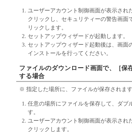
契約書においては、「本ソフトウェア」を
ユーザーアカウント制御画面が表示され
の記憶媒体上にインストールすること、ま
クリックし、セキュリティーの警告画面
ターにおいて表示すること、アクセスする
リックします。
実行することのいずれも含むものとします
セットアップウィザードが起動します。
非独占的権利をお客様に対して許諾します
セットアップウィザード起動後は、画面
た「指定機器」にネットワークを通じて接
インストールを行ってください。
ューター上で、かかるコンピューターの使
「本ソフトウェア」を使用させることがで
ファイルのダウンロード画面で、［保
るコンピューターの使用者に本契約書上の
する場合
を遵守させるとともに、その履行に関し全
を条件とします。
※ 指定した場所に、ファイルが保存されま
(2) お客様は、上記(1)に基づいて「本ソ
任意の場所にファイルを保存して、ダブ
するためのバックアップとして、「本ソフ
す。
部、複製することができます。
ユーザーアカウント制御画面が表示され
(3) 上記(1)および(2)に定める場合を除き
クリックします。
ヤノンのライセンサーのいかなる知的財産