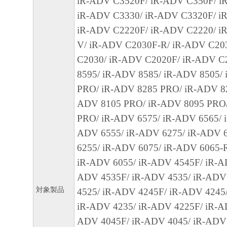
iR-ADV C3520F/ iR-ADV C350F/ i
(1) 「本ソフトウェア」は、『現状のまま
iR-ADV C3330/ iR-ADV C3320F/ i
諾されます。キヤノン、キヤノンのライセ
iR-ADV C2220F/ iR-ADV C2220/ i
ンの子会社、キヤノンの関連会社、それら
V/ iR-ADV C2030F-R/ iR-ADV C20
たは販売店のいずれも、「本ソフトウェア
C2030/ iR-ADV C2020F/ iR-ADV C
品性および特定の目的への適合性の保証を
8595/ iR-ADV 8585/ iR-ADV 8505/
保証も、明示たると黙示たるとを問わず一
PRO/ iR-ADV 8285 PRO/ iR-ADV 82
します。
ADV 8105 PRO/ iR-ADV 8095 PRO
(2) キヤノン、キヤノンのライセンサー、
PRO/ iR-ADV 6575/ iR-ADV 6565/ 
社、キヤノンの関連会社、それらの販売代
ADV 6555/ iR-ADV 6275/ iR-ADV 
店のいずれも、「本ソフトウェア」の使用
6255/ iR-ADV 6075/ iR-ADV 6065-
から生ずるいかなる損害（逸失利益および
iR-ADV 6055/ iR-ADV 4545F/ iR-A
または付随的な損害を含むがこれらに限定
ADV 4535F/ iR-ADV 4535/ iR-ADV
損害を言います。）について、適用法で認
対象製品
4525/ iR-ADV 4245F/ iR-ADV 4245
一切の責任を負わないものとします。たと
iR-ADV 4235/ iR-ADV 4225F/ iR-A
キヤノンのライセンサー、キヤノンの子会
ADV 4045F/ iR-ADV 4045/ iR-ADV
関連会社、それらの販売代理店または販売