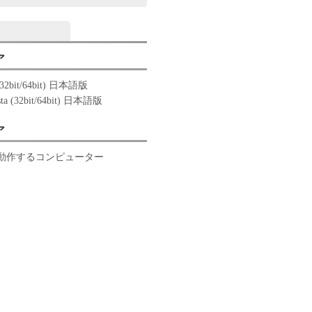
ア
(32bit/64bit) 日本語版
sta (32bit/64bit) 日本語版
ア
 が動作するコンピューター