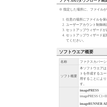
ファイルのダウンロード画
お客様に譲渡あるいは許諾さ
２．制限
※ 指定した場所に、ファイル
(1) お客様は、再使用許諾
法により、第三者に「本ソフ
任意の場所にファイルを保
(2) お客様は、「本ソフト
ユーザーアカウント制御画
ル、逆アセンブル、その他リ
セットアップウィザードが
また第三者にこのような行為
セットアップウィザード起
３．著作権表示
てください。
お客様は、「本ソフトウェア
ーの著作権表示を変更し、除
ソフトウエア概要
４．所有権
「本ソフトウェア」に係る権
名称
ファクスカバーシート
キヤノンのライセンサーに帰
本ソフトウエアは
５．輸出
トを作成するユー
ソフト概要
お客様は、日本国政府または
用することにより
に、「本ソフトウェア」の全
す。
ません。
imagePRESS
６．サポートおよびアップデ
imagePRESS C1+II
キヤノン、キヤノンの子会社
びにキヤノンのライセンサー
imageRUNNER A