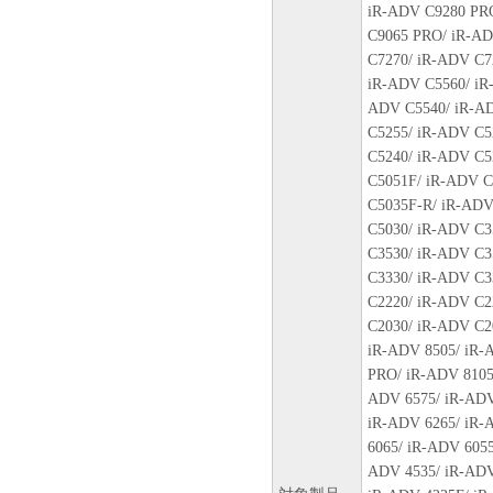
すること、および「本ソフト
iR-ADV C9280 PR
はサポートを行うことについ
C9065 PRO/ iR-AD
７．保証の否認・免責
C7270/ iR-ADV C7
(1) 「本ソフトウェア」は
iR-ADV C5560/ iR
ン、キヤノンのライセンサー
ADV C5540/ iR-AD
の販売代理店または販売店の
C5255/ iR-ADV C5
よび特定の目的への適合性の
C5240/ iR-ADV C5
とを問わず一切しないものと
C5051F/ iR-ADV C
(2) キヤノン、キヤノンの
C5035F-R/ iR-ADV
社、それらの販売代理店また
C5030/ iR-ADV C3
たは使用不能から生ずるいか
C3530/ iR-ADV C3
随的な損害を含むがこれらに
C3330/ iR-ADV C3
適用法で認められる限り、一
C2220/ iR-ADV C2
ン、キヤノンのライセンサー
C2030/ iR-ADV C2
の販売代理店または販売店が
iR-ADV 8505/ iR-
も同様です。
PRO/ iR-ADV 8105
(3) キヤノン、キヤノンの
ADV 6575/ iR-ADV
社、それらの販売代理店また
iR-ADV 6265/ iR-
「本ソフトウェア」の使用に
6065/ iR-ADV 6055
いかなる紛争についても、一
ADV 4535/ iR-ADV
８．契約期間