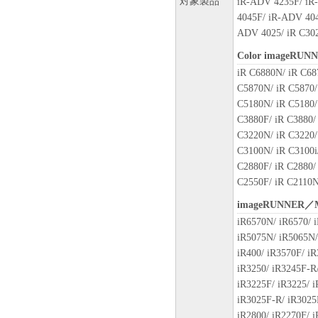
対象製品
iR-ADV 4235F/ iR
(1) 本契約書は、お客様が
4045F/ iR-ADV 40
または「本ソフトウェア」をイ
ADV 4025/ iR C30
により終了されるまで有効に
Color imageRUN
(2) お客様は、「本ソフト
iR C6880N/ iR C68
することにより、本契約書を
C5870N/ iR C5870/
(3) お客様が本契約書のい
C5180N/ iR C5180/
します。
C3880F/ iR C3880/ 
(4) お客様は、上記(3)に
C3220N/ iR C3220/
ウェア」およびその複製物の
C3100N/ iR C3100i/
(5) 上記にかかわらず、本契
C2880F/ iR C2880/
第10条の規定は、本契約書の
C2550F/ iR C2110N
９．U.S. GOVERNMENT REST
“米国政府エンドユーザー”と
imageRUNNER／
客様が米国政府エンドユーザー
iR6570N/ iR6570/ i
SOFTWARE is a "commercial item,
iR5075N/ iR5065N/
1995), consisting of "commercia
iR400/ iR3570F/ iR
software documentation," as such
iR3250/ iR3245F-R/
Consistent with 48 C.F.R. 12.21
iR3225F/ iR3225/ i
1995), all U.S. Government End
iR3025F-R/ iR3025F
rights set forth herein. The man
iR2800/ iR2270F/ i