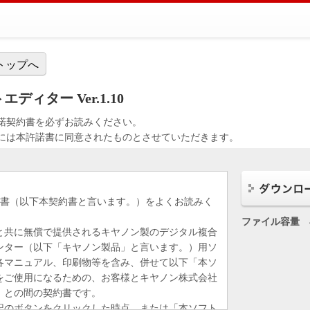
トップへ
ィター Ver.1.10
諾契約書を必ずお読みください。
には本許諾書に同意されたものとさせていただきます。
約書（以下本契約書と言います。）をよくお読みく
ファイル容量
と共に無償で提供されるキヤノン製のデジタル複合
ンター（以下「キヤノン製品」と言います。）用ソ
各マニュアル、印刷物等を含み、併せて以下「本ソ
をご使用になるための、お客様とキヤノン株式会社
）との間の契約書です。
記のボタンをクリックした時点、または「本ソフト