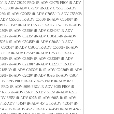
ウェア」に対してアップデート、バグの修正あるい
O/ iR-ADV C9270 PRO/ iR-ADV C9075 PRO/ iR-ADV
て、いかなる責任も負うものではありません。
V C7580/ iR-ADV C7570/ iR-ADV C7565/ iR-ADV
260/ iR-ADV C7065/ iR-ADV C7055/ iR-ADV C5560F/
、『現状のまま』の状態で使用許諾されます。キヤノ
-ADV C5550F/ iR-ADV C5550/ iR-ADV C5540F/ iR-
、キヤノンの子会社、キヤノンの関連会社、それら
V C5535F/ iR-ADV C5535/ iR-ADV C5255F/ iR-ADV
いずれも、「本ソフトウェア」に関して、商品性お
250F/ iR-ADV C5250/ iR-ADV C5240F/ iR-ADV
保証を含め、いかなる保証も、明示たると黙示たる
235F/ iR-ADV C5235/ iR-ADV C5051F-R/ iR-ADV
します。
5051/ iR-ADV C5045F/ iR-ADV C5045/ iR-ADV
ライセンサー、キヤノンの子会社、キヤノンの関連会
 C5035F/ iR-ADV C5035/ iR-ADV C5030F/ iR-ADV
は販売店のいずれも、「本ソフトウェア」の使用ま
56F II/ iR-ADV C355F/ iR-ADV C3530F/ iR-ADV
なる損害（逸失利益およびその他の派生的または付
520F/ iR-ADV C350F/ iR-ADV C3330F/ iR-ADV
限定されない全ての損害を言います。）について、
320F/ iR-ADV C2230F/ iR-ADV C2220F/ iR-ADV
切の責任を負わないものとします。たとえ、キヤノ
218F-V/ iR-ADV C2030F-R/ iR-ADV C2030F/ iR-ADV
、キヤノンの子会社、キヤノンの関連会社、それら
020F/ iR-ADV C2020/ iR-ADV 8595/ iR-ADV 8585/
かかる損害の可能性について知らされていた場合で
ADV 8295 PRO/ iR-ADV 8285 PRO/ iR-ADV 8205
 PRO/ iR-ADV 8095 PRO/ iR-ADV 8085 PRO/ iR-
ライセンサー、キヤノンの子会社、キヤノンの関連会
 6565/ iR-ADV 6560/ iR-ADV 6555/ iR-ADV 6275/
は販売店のいずれも、「本ソフトウェア」、または
ADV 6255/ iR-ADV 6075/ iR-ADV 6065-R/ iR-ADV
起因または関連してお客様と第三者との間に生じた
/ iR-ADV 4545F/ iR-ADV 4545/ iR-ADV 4535F/ iR-
切責任を負わないものとします。
 4525F/ iR-ADV 4525/ iR-ADV 4245F/ iR-ADV 4245/