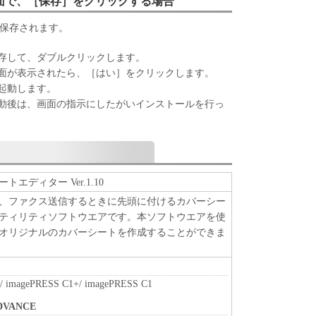
面で、［保存］をクリックする場合
れるものではありません。
が保存されます。
、譲渡、販売、頒布、リースもしくは貸与その他の方
トウェア」を使用させることはできません。
存して、ダブルクリックします。
ウェア」の全部または一部を修正、改変、逆コンパイ
面が表示されたら、［はい］をクリックします。
バースエンジニアリング等することはできません。
起動します。
をさせてはなりません。
動後は、画面の指示にしたがいインストールを行っ
」に含まれるキヤノンまたはキヤノンのライセンサ
去しもしくは削除してはなりません。
原および所有権は、その内容によりキヤノンまたは
エディター Ver.1.10
属します。
、ファクス送信するときに先頭に付けるカバーシー
ティリティソフトウエアです。本ソフトウエアを使
関連する外国政府より必要な許可等を得ることなし
オリジナルのカバーシートを作成することができま
部または一部を、直接または間接に輸出してはなり
ート
/ imagePRESS C1+/ imagePRESS C1
、関係会社、それらの販売代理店および販売店、並
は、お客様による「本ソフトウェア」の使用を支援
DVANCE