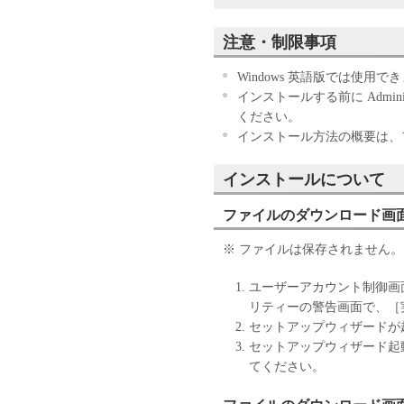
ウェア」のインストールのい
す。
注意・制限事項
お客様が本契約書に同意でき
きません。
Windows 英語版では使用で
１．許諾
インストールする前に Adminis
(1) キヤノンは、お客様が
ください。
ン製品」に直接またはネット
インストール方法の概要は、フォ
下「指定機器」と言います。
においては、「本ソフトウェ
インストールについて
すること、またはコンピュー
ファイルのダウンロード画
しくは実行することのいずれ
お客様に対して許諾します。
※ ファイルは保存されません。
て接続されたコンピューター
ソフトウェア」を使用させる
ユーザーアカウント制御画
に本契約書上の義務および条
リティーの警告画面で、［
負うことを条件とします。
セットアップウィザードが
(2) お客様は、上記(1)に
セットアップウィザード起
ップとして、「本ソフトウェ
てください。
(3) 上記(1)および(2)
ーのいかなる知的財産権も、