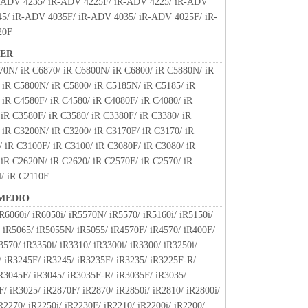
-ADV 4235/ iR-ADV 4225F/ iR-ADV 4225/ iR-ADV
、『同意』を示す下記のボタンをクリックした時点、
45/ iR-ADV 4035F/ iR-ADV 4035/ iR-ADV 4025F/ iR-
ンストールした時点で発効し、下記(2)または(3)
20F
存続します。
NER
ウェア」およびその複製物のすべてを廃棄および消去
70N/ iR C6870/ iR C6800N/ iR C6800/ iR C5880N/ iR
終了させることができます。
 iR C5800N/ iR C5800/ iR C5185N/ iR C5185/ iR
ずれかの条項に違反した場合、本契約書は直ちに終了
 iR C4580F/ iR C4580/ iR C4080F/ iR C4080/ iR
iR C3580F/ iR C3580/ iR C3380F/ iR C3380/ iR
よって本契約書が終了した場合、速やかに、「本ソフト
 iR C3200N/ iR C3200/ iR C3170F/ iR C3170/ iR
すべてを廃棄または消去するものとします。
 iR C3100F/ iR C3100/ iR C3080F/ iR C3080/ iR
約書第2条、第4条から第7条まで、第8条第4項および
 iR C2620N/ iR C2620/ iR C2570F/ iR C2570/ iR
終了後も効力を有します。
/ iR C2110F
RICTED RIGHTS NOTICE
は、米国政府の機関また団体を意味します。もしお
MEDIO
である場合、以下の規定が適用されます ： The
R6060i/ iR6050i/ iR5570N/ iR5570/ iR5160i/ iR5150i/
" as that term is defined at 48 C.F.R. 2.101 (Oct
 iR5065/ iR5055N/ iR5055/ iR4570F/ iR4570/ iR400F/
l computer software" and "commercial computer
3570/ iR3350i/ iR3310/ iR3300i/ iR3300/ iR3250i/
 terms are used in 48 C.F.R. 12.212 (Sept 1995).
 iR3245F/ iR3245/ iR3235F/ iR3235/ iR3225F-R/
2 and 48 C.F.R. 227.7202-1 through 227.7202-4 (June
R3045F/ iR3045/ iR3035F-R/ iR3035F/ iR3035/
 Users shall acquire the SOFTWARE with only those
/ iR3025/ iR2870F/ iR2870/ iR2850i/ iR2810/ iR2800i/
ufacturer is Canon Inc./30-2, Shimomaruko 3-chome,
R2270/ iR2250i/ iR2230F/ iR2210/ iR2200i/ iR2200/