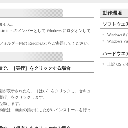
ずれかをもって、本契約書に同意したことになりま
動作環境
ない場合、「本ソフトウェア」を使用することはで
ソフトウエ
きません。
trators のメンバーとして Windows にログオンして
Windows 8 
「キヤノン製品」を利用する目的のために、「キヤノ
Windows Vi
ワークを通じ接続される複数のコンピューター（以
ルダー内の Readme.txt をご参照してください。
）において、「本ソフトウェア」を使用（本契約書
ハードウエ
ア」をコンピューターの記憶媒体上にインストール
ターにおいて表示すること、アクセスすること、も
上記 OS
面で、［実行］をクリックする場合
も含むものとします。）するための非独占的権利を
お客様は、また「指定機器」にネットワークを通じ
上で、かかるコンピューターの使用者に対して「本
ことができますが、かかるコンピューターの使用者
面が表示されたら、［はい］をクリックし、セキュ
件を遵守させるとともに、その履行に関し全責任を
実行］をクリックします。
起動します。
基づいて「本ソフトウェア」を使用するためのバックア
動後は、画面の指示にしたがいインストールを行っ
ア」を１部、複製することができます。
に定める場合を除き、キヤノンまたはキヤノンのライセンサ
明示たると黙示たるとを問わず、本契約書によって