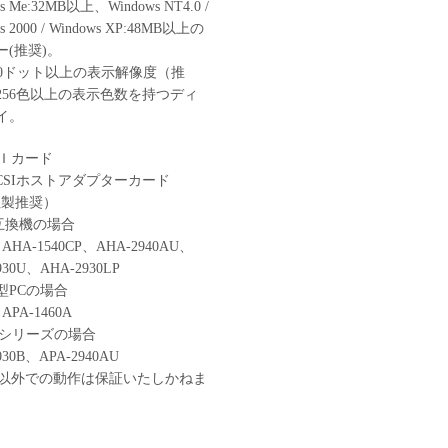
s Me:32MB以上、Windows NT4.0 /
s 2000 / Windows XP:48MB以上の
ー(推奨)。
600ドット以上の表示解像度（推
256色以上の表示色数を持つディ
イ。
Ｉカード
SCSIホストアダプターカード
c社製推奨）
T互換機の場合
ec AHA-1540CP、AHA-2940AU、
930U、AHA-2930LP
型PCの場合
c APA-1460A
00シリーズの場合
030B、APA-2940AU
以外での動作は保証いたしかねま