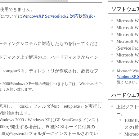
ソフトウエ
語版では使用できません。
2 対応については
WindowsXP ServicePack2 対応状況(iR /
Microsoft
Microsoft
Microsoft
Microsoft 
ーティングシステムに対応したものを行ってくださ
(Service P
Microsoft
ドディスク上で解凍の上、ハードディスクからイン
Microsoft
angear3.1j」ディレクトリが作成され、必要なフ
※
Microsoft
WindowsXP S
覧ください
2000/Windows XP一般の機能につきましては、Windows のご
ようお願い致します。
ハードウエ
、「disk1」フォルダ内の「setup.exe」を実行し
上記ソフト
が開始されます。
ー。
 / Windows 2000 / Windows XPにGP ScanGearをインスト
100
00が発生する場合は、PC側SCSIボードに付属の
スク(推
32.dll)が\system32フォルダーにインストールされてい
Microso