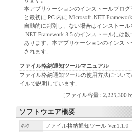
ります。
ん。
本アプリケーションのインストールプログ
キヤノンマーケティングジャパンおよび
と最初に PC 内に Microsoft .NET Framewo
ティングジャパンのライセンサーは、本
自動的に判別し、ない場合はインストール
ユーザーの特定の目的のために適当であ
.NET Framework 3.5 のインストール
は有用であること、または本ソフトウエ
あります。本アプリケーションのインスト
こと、その他本ソフトウェアに関してい
されます。
たしません。
ファイル格納通知ツールマニュアル
キヤノンマーケティングジャパンおよび
ファイル格納通知ツールの使用方法について
ティングジャパンのライセンサーは、本
イルで説明しています。
使用に付随または関連して生ずる直接的
損失、損害等について、いかなる場合に
[ファイル容量 : 2,225,300 by
責任を負いません。
ユーザーは、日本国政府または該当国の
ソフトウエア概要
許可等を得ることなしに、本ソフトウエ
ファイル格納通知ツール Ver.1.1.0
名称
一部を、直接または間接に輸出してはな