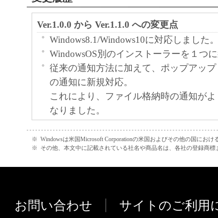
Ver.1.0.0 から Ver.1.1.0 への変更点
Windows8.1/Windows10に対応しました
WindowsOS別のインストーラーを１
従来の通知方法に加えて、ポップアップ
の通知に新規対応。
これにより、ファイル格納時の通知がよ
なりました。
ツール起動時の「フォルダー存在確認時
を新規追加
※
Windowsは米国Microsoft Corporationの米国およびその他の国
※
その他、本文中に記載されている社名や商品名は、各社の登録商標
PC、ネットワーク環境によってはツー
ォルダーへのアクセスエラーになる為、
にあわせて起動時の管理フォルダーチェ
グを調整できるようになりました。
お問い合わせ
サイトのご利用