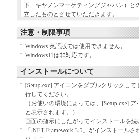
下、キヤノンマーケティングジャパン）と
立したものとさせていただきます。
本ソフトウエアおよびその複製物に関す
注意・制限事項
容によりキヤノンマーケティングジャパ
Windows 英語版では使用できません。
ンマーケティングジャパンのライセンサ
Windows11は非対応です。
す。
キヤノンマーケティングジャパンは、本
インストールについて
ユーザー（以下ユーザーといいます。）
自身が本ソフトウエアに対応するキヤノ
[Setup.exe] アイコンをダブルクリック
る目的で本ソフトウェアを使用する非独
行してください。
します。
（お使いの環境によっては、[Setup.exe] アイコ
ユーザーは、本ソフトウエアの全部また
と表示されます。）
て、販売、頒布、修正、改変、リバース
画面の指示にしたがってインストールを続
ング、逆コンパイルまたは逆アセンブル
「.NET Framework 3.5」がインストー
びにこれらの行為を第三者に許諾するこ