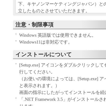
下、キヤノンマーケティングジャパン）と
立したものとさせていただきます。
本ソフトウエアおよびその複製物に関す
注意・制限事項
容によりキヤノンマーケティングジャパ
Windows 英語版では使用できません。
ンマーケティングジャパンのライセンサ
Windows11は非対応です。
す。
キヤノンマーケティングジャパンは、本
インストールについて
ユーザー（以下ユーザーといいます。）
自身が本ソフトウエアに対応するキヤノ
[Setup.exe] アイコンをダブルクリック
る目的で本ソフトウェアを使用する非独
行してください。
します。
（お使いの環境によっては、[Setup.exe] アイコ
ユーザーは、本ソフトウエアの全部また
と表示されます。）
て、販売、頒布、修正、改変、リバース
画面の指示にしたがってインストールを続
ング、逆コンパイルまたは逆アセンブル
「.NET Framework 3.5」がインストー
びにこれらの行為を第三者に許諾するこ