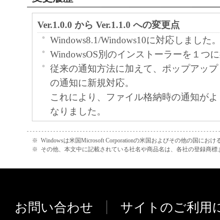
Ver.1.0.0 から Ver.1.1.0 への変更点
Windows8.1/Windows10に対応しました
WindowsOS別のインストーラーを１
従来の通知方法に加えて、ポップアップ
の通知に新規対応。
これにより、ファイル格納時の通知がよ
なりました。
ツール起動時の「フォルダー存在確認時
を新規追加
※
Windowsは米国Microsoft Corporationの米国およびその他の国
※
その他、本文中に記載されている社名や商品名は、各社の登録商標
PC、ネットワーク環境によってはツー
ォルダーへのアクセスエラーになる為、
にあわせて起動時の管理フォルダーチェ
グを調整できるようになりました。
お問い合わせ
サイトのご利用