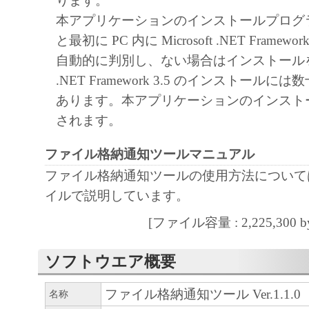
ります。
ん。
本アプリケーションのインストールプログ
キヤノンマーケティングジャパンおよび
と最初に PC 内に Microsoft .NET Framewo
ティングジャパンのライセンサーは、本
自動的に判別し、ない場合はインストール
ユーザーの特定の目的のために適当であ
.NET Framework 3.5 のインストール
は有用であること、または本ソフトウエ
あります。本アプリケーションのインスト
こと、その他本ソフトウェアに関してい
されます。
たしません。
ファイル格納通知ツールマニュアル
キヤノンマーケティングジャパンおよび
ファイル格納通知ツールの使用方法について
ティングジャパンのライセンサーは、本
イルで説明しています。
使用に付随または関連して生ずる直接的
損失、損害等について、いかなる場合に
[ファイル容量 : 2,225,300 by
責任を負いません。
ユーザーは、日本国政府または該当国の
ソフトウエア概要
許可等を得ることなしに、本ソフトウエ
ファイル格納通知ツール Ver.1.1.0
名称
一部を、直接または間接に輸出してはな