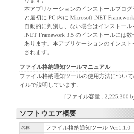
ります。
ん。
本アプリケーションのインストールプログ
キヤノンマーケティングジャパンおよび
と最初に PC 内に Microsoft .NET Framewo
ティングジャパンのライセンサーは、本
自動的に判別し、ない場合はインストール
ユーザーの特定の目的のために適当であ
.NET Framework 3.5 のインストール
は有用であること、または本ソフトウエ
あります。本アプリケーションのインスト
こと、その他本ソフトウェアに関してい
されます。
たしません。
ファイル格納通知ツールマニュアル
キヤノンマーケティングジャパンおよび
ファイル格納通知ツールの使用方法について
ティングジャパンのライセンサーは、本
イルで説明しています。
使用に付随または関連して生ずる直接的
損失、損害等について、いかなる場合に
[ファイル容量 : 2,225,300 by
責任を負いません。
ユーザーは、日本国政府または該当国の
ソフトウエア概要
許可等を得ることなしに、本ソフトウエ
ファイル格納通知ツール Ver.1.1.0
名称
一部を、直接または間接に輸出してはな