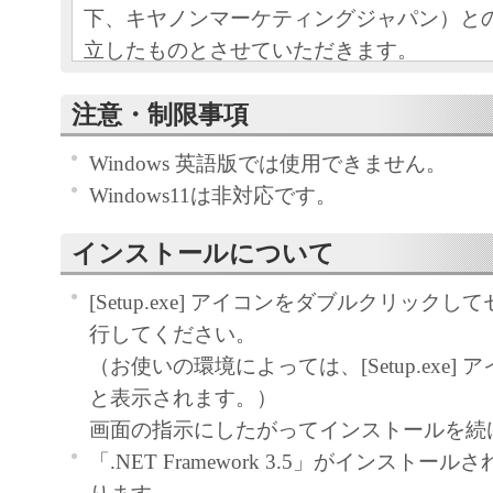
下、キヤノンマーケティングジャパン）と
立したものとさせていただきます。
本ソフトウエアおよびその複製物に関す
注意・制限事項
容によりキヤノンマーケティングジャパ
Windows 英語版では使用できません。
ンマーケティングジャパンのライセンサ
Windows11は非対応です。
す。
キヤノンマーケティングジャパンは、本
インストールについて
ユーザー（以下ユーザーといいます。）
自身が本ソフトウエアに対応するキヤノ
[Setup.exe] アイコンをダブルクリック
る目的で本ソフトウェアを使用する非独
行してください。
します。
（お使いの環境によっては、[Setup.exe] アイコ
ユーザーは、本ソフトウエアの全部また
と表示されます。）
て、販売、頒布、修正、改変、リバース
画面の指示にしたがってインストールを続
ング、逆コンパイルまたは逆アセンブル
「.NET Framework 3.5」がインストー
びにこれらの行為を第三者に許諾するこ