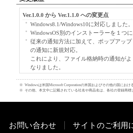
Ver.1.0.0 から Ver.1.1.0 への変更点
Windows8.1/Windows10に対応しました
WindowsOS別のインストーラーを１
従来の通知方法に加えて、ポップアップ
の通知に新規対応。
これにより、ファイル格納時の通知がよ
なりました。
ツール起動時の「フォルダー存在確認時
を新規追加
※
Windowsは米国Microsoft Corporationの米国およびその他の国
※
その他、本文中に記載されている社名や商品名は、各社の登録商標
PC、ネットワーク環境によってはツー
ォルダーへのアクセスエラーになる為、
にあわせて起動時の管理フォルダーチェ
グを調整できるようになりました。
お問い合わせ
サイトのご利用