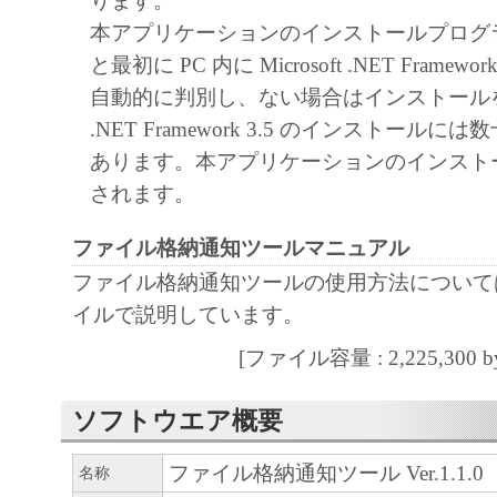
ります。
ん。
本アプリケーションのインストールプログ
キヤノンマーケティングジャパンおよび
と最初に PC 内に Microsoft .NET Framewo
ティングジャパンのライセンサーは、本
自動的に判別し、ない場合はインストール
ユーザーの特定の目的のために適当であ
.NET Framework 3.5 のインストール
は有用であること、または本ソフトウエ
あります。本アプリケーションのインスト
こと、その他本ソフトウェアに関してい
されます。
たしません。
ファイル格納通知ツールマニュアル
キヤノンマーケティングジャパンおよび
ファイル格納通知ツールの使用方法について
ティングジャパンのライセンサーは、本
イルで説明しています。
使用に付随または関連して生ずる直接的
損失、損害等について、いかなる場合に
[ファイル容量 : 2,225,300 by
責任を負いません。
ユーザーは、日本国政府または該当国の
ソフトウエア概要
許可等を得ることなしに、本ソフトウエ
ファイル格納通知ツール Ver.1.1.0
名称
一部を、直接または間接に輸出してはな