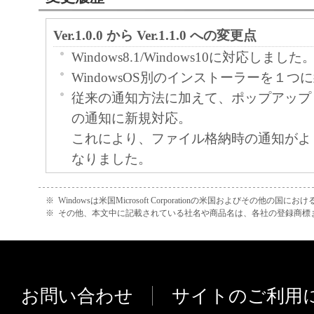
Ver.1.0.0 から Ver.1.1.0 への変更点
Windows8.1/Windows10に対応しました
WindowsOS別のインストーラーを１
従来の通知方法に加えて、ポップアップ
の通知に新規対応。
これにより、ファイル格納時の通知がよ
なりました。
ツール起動時の「フォルダー存在確認時
を新規追加
※
Windowsは米国Microsoft Corporationの米国およびその他の国
※
その他、本文中に記載されている社名や商品名は、各社の登録商標
PC、ネットワーク環境によってはツー
ォルダーへのアクセスエラーになる為、
にあわせて起動時の管理フォルダーチェ
グを調整できるようになりました。
お問い合わせ
サイトのご利用