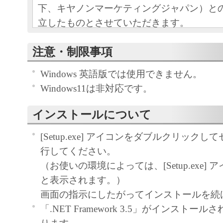
下、キヤノンマーケティングジャパン）と
立したものとさせていただきます。
本ソフトウエアおよびその複製物に関す
注意・制限事項
容によりキヤノンマーケティングジャパ
Windows 英語版では使用できません。
ンマーケティングジャパンのライセンサ
Windows11は非対応です。
す。
キヤノンマーケティングジャパンは、本
インストールについて
ユーザー（以下ユーザーといいます。）
自身が本ソフトウエアに対応するキヤノ
[Setup.exe] アイコンをダブルクリック
る目的で本ソフトウェアを使用する非独
行してください。
します。
（お使いの環境によっては、[Setup.exe] アイコ
ユーザーは、本ソフトウエアの全部また
と表示されます。）
て、販売、頒布、修正、改変、リバース
画面の指示にしたがってインストールを続
ング、逆コンパイルまたは逆アセンブル
「.NET Framework 3.5」がインストー
びにこれらの行為を第三者に許諾するこ