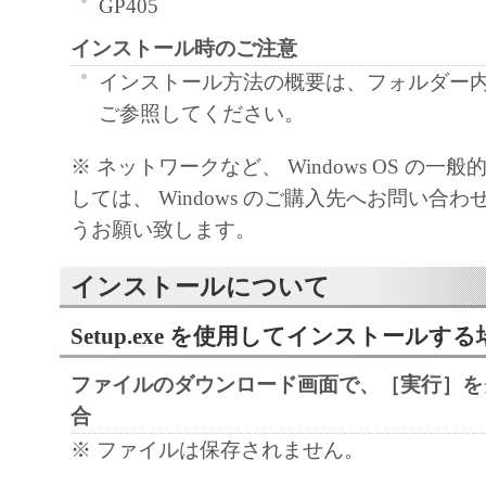
GP405
regulations of the country involved, and not to e
export, directly or indirectly, the SOFTWARE in
インストール時のご注意
such laws, restrictions and regulations, or withou
インストール方法の概要は、フォルダー内の Re
approvals.
ご参照してください。
6. SUPPORT AND UPDATE
※ ネットワークなど、 Windows OS の一
NEITHER CANON, CANON'S SUBSIDIARI
しては、 Windows のご購入先へお問い合
AFFILIATES, THEIR DISTRIBUTORS, OR
うお願い致します。
CANON'S LICENSORS ARE RESPONSIBLE
MAINTAINING OR HELPING YOU TO USE
インストールについて
SOFTWARE, OR PROVIDING YOU WITH A
FIXES OR SUPPORT FOR THE SOFTWAR
Setup.exe を使用してインストールする
7. DISCLAIMER OF WARRANTIES AND LI
ファイルのダウンロード画面で、［実行］を
[NO WARRANTY] THE SOFTWARE IS PROV
合
WITHOUT WARRANTY OF ANY KIND, EI
※ ファイルは保存されません。
EXPRESSED OR IMPLIED, INCLUDING, B