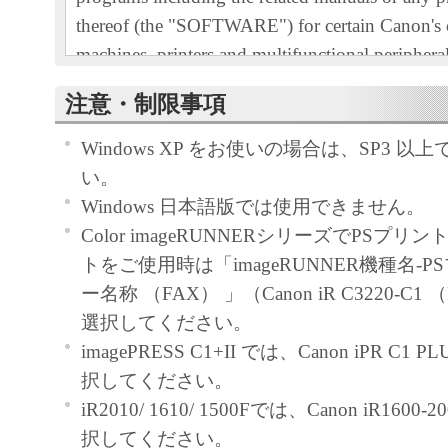
thereof (the "SOFTWARE") for certain Canon's
machines, printers and multifunctional peripheral
"Products").
注意・制限事項
READ CAREFULLY AND UNDERSTAND AL
RIGHTS AND RESTRICTIONS DESCRIBED 
Windows XP をお使いの場合は、SP3 
AGREEMENT BEFORE INSTALLING THE 
い。
CLICKING THE BUTTON INDICATING YO
Windows 日本語版では使用できません。
ACCEPTANCE AS STATED BELOW OR IN
Color imageRUNNERシリーズでPSプ
SOFTWARE, YOU AGREE TO BE BOUND 
トをご使用時は「imageRUNNER機種名-
AND CONDITIONS OF THIS AGREEMENT.
ー名称 （FAX） 」（Canon iR C3220-C1
NOT AGREE TO THE FOLLOWING TERM
選択してください。
CONDITIONS OF THIS AGREEMENT, DO 
imagePRESS C1+II では、Canon iPR C1 
SOFTWARE.
択してください。
1. GRANT OF LICENSE
iR2010/ 1610/ 1500Fでは、Canon iR1600
Canon grants you a personal, limited and non-exc
択してください。