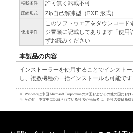
許可無く転載不可
RELATING TO THE SUBJECT MATTER HE
転載条件
AMENDMENT TO THIS AGREEMENT SHA
Zip自己解凍型（EXE 形式）
圧縮形式
EFFECTIVE UNLESS SIGNED BY A DULY
このソフトウエアをダウンロード
REPRESENTATIVE OF CANON.
ジ冒頭に記載してあります「使用
使用条件
Should you have any questions concerning this 
ずお読みください。
you desire to contact Canon for any reason, pleas
Canon's sales subsidiary or distributor/dealer, se
本製品の内容
where you obtained the Products.
インストーラーを使用することでインストー
No.022915
し、複数機種の一括インストールも可能です
※
Windowsは米国 Microsoft Corporationの米国およびその他の国
※
その他、本文中に記載されている社名や商品名は、各社の登録商標