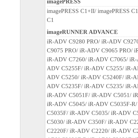
imagePRESS
SOFTWARE EVEN IF EITHER CANON, CA
SUBSIDIARIES OR AFFILIATES, THEIR D
imagePRESS C1+II/ imagePRESS C
DEALERS OR CANON'S LICENSORS HAV
C1
ADVISED OF THE P OS SIBILITY OF SU
imageRUNNER ADVANCE
SOME STATES OR LEGAL JURISDICTION
iR-ADV C9280 PRO/ iR-ADV C927
ALLOW THE LIMITATION OR EXCLUSION 
C9075 PRO/ iR-ADV C9065 PRO/ i
FOR INCIDENTAL OR CONSEQUENTIAL 
iR-ADV C7260/ iR-ADV C7065/ iR-
PERSONAL INJURY OR DEATH RESULTI
ADV C5255F/ iR-ADV C5255/ iR-A
NEGLIGENCE ON THE PART OF THE SELL
ADV C5250/ iR-ADV C5240F/ iR-A
ABOVE LIMITATION OR EXCLUSION MAY
ADV C5235F/ iR-ADV C5235/ iR-A
TO YOU.
iR-ADV C5051F/ iR-ADV C5051/ i
[RELEASE OF LIABILITY] TO THE FULL
iR-ADV C5045/ iR-ADV C5035F-R/
PERMITTED BY APPLICABLE LAW, YOU
C5035F/ iR-ADV C5035/ iR-ADV C
RELEASE CANON, CANON'S SUBSIDIARI
C5030/ iR-ADV C350F/ iR-ADV C2
AFFILIATES, THEIR DISTRIBUTORS, DE
C2220F/ iR-ADV C2220/ iR-ADV C2
CANON'S LICENSORS FROM ANY AND AL