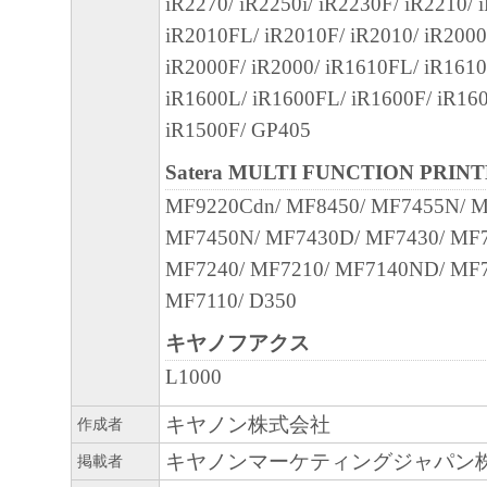
iR2270/ iR2250i/ iR2230F/ iR2210/ 
that court or tribunal and all the remaining provi
iR2010FL/ iR2010F/ iR2010/ iR200
remain in full force and effect.
iR2000F/ iR2000/ iR1610FL/ iR1610
11. ACKNOWLEDGEMENT
iR1600L/ iR1600FL/ iR1600F/ iR16
BY CLICKING THE BUTTON INDICATING
iR1500F/ GP405
ACCEPTANCE AS STATED BELOW OR IN
Satera MULTI FUNCTION PRIN
SOFTWARE, YOU ACKNOWLEDGE THAT 
MF9220Cdn/ MF8450/ MF7455N/ 
READ THIS AGREEMENT, UNDERSTOOD 
MF7450N/ MF7430D/ MF7430/ MF7
TO BE BOUND BY ITS TERMS AND COND
MF7240/ MF7210/ MF7140ND/ MF7
ALSO AGREE THAT THIS AGREEMENT IS
MF7110/ D350
COMPLETE AND EXCLUSIVE STATEMEN
AGREEMENT BETWEEN YOU AND CANO
キヤノフアクス
CONCERNING THE SUBJECT MATTER H
L1000
SUPERSEDES ALL PROP OS ALS OR PRIO
キヤノン株式会社
作成者
AGREEMENTS, VERBAL OR WRITTEN, A
キヤノンマーケティングジャパン
掲載者
COMMUNICATIONS BETWEEN YOU AND