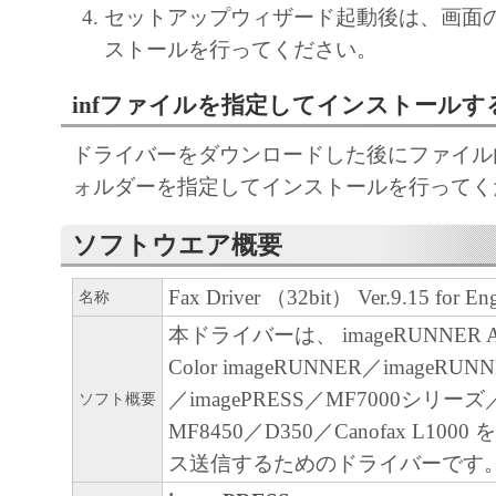
セットアップウィザード起動後は、画面
CANON'S LICENSORS WARRANT THAT T
ストールを行ってください。
CONTAINED IN THE SOFTWARE WILL M
REQUIREMENTS OR THAT THE OPERATI
infファイルを指定してインストールす
SOFTWARE WILL BE UNINTERRUPTED O
FREE.
ドライバーをダウンロードした後にファイル内の
[NO LIABILITY FOR DAMAGES] IN NO E
ォルダーを指定してインストールを行ってく
EITHER CANON, CANON'S SUBSIDIARIES
ソフトウエア概要
AFFILIATES, THEIR DISTRIBUTORS DEA
CANON'S LICENSORS BE LIABLE FOR 
Fax Driver （32bit） Ver.9.15 for Eng
名称
WHATSOEVER (INCLUDING WITHOUT LIM
本ドライバーは、 imageRUNNER 
OS S OF BUSINESS PROFITS, L OS S OF 
Color imageRUNNER／imageRU
INFORMATION, L OS S OF BUSINESS IN
／imagePRESS／MF7000シリーズ
ソフト概要
OTHER COMPENSATORY, INCIDENTAL O
MF8450／D350／Canofax L10
CONSEQUENTIAL DAMAGES) ARISING O
ス送信するためのドライバーです
SOFTWARE, USE THEREOF OR INABILITY