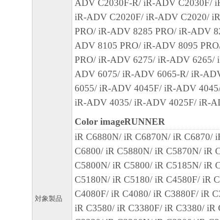
ADV C2030F-R/ iR-ADV C2030F/ i
ARISING FROM OR RELATED TO ALL CL
iR-ADV C2020F/ iR-ADV C2020/ i
CONCERNING THE SOFTWARE OR ITS US
PRO/ iR-ADV 8285 PRO/ iR-ADV 82
8. TERM
ADV 8105 PRO/ iR-ADV 8095 PRO
This Agreement is effective upon your acceptanc
PRO/ iR-ADV 6275/ iR-ADV 6265/ 
clicking the button indicating your acceptance as
ADV 6075/ iR-ADV 6065-R/ iR-AD
installing the SOFTWARE and remains in effect 
6055/ iR-ADV 4045F/ iR-ADV 4045
You may terminate this Agreement by destroying
iR-ADV 4035/ iR-ADV 4025F/ iR-
SOFTWARE including any and all copies thereo
Color imageRUNNER
This Agreement shall also terminate if you fail 
iR C6880N/ iR C6870N/ iR C6870/ 
terms hereof. Upon termination of this Agreement
C6800/ iR C5880N/ iR C5870N/ iR C
Canon enforcing its respective legal rights, you 
C5800N/ iR C5800/ iR C5185N/ iR C
promptly destroy the SOFTWARE including any 
C5180N/ iR C5180/ iR C4580F/ iR C
thereof. Notwithstanding the foregoing, Section
C4080F/ iR C4080/ iR C3880F/ iR C
11 shall survive any termination of this Agreeme
対象製品
iR C3580/ iR C3380F/ iR C3380/ iR
9. U.S. GOVERNMENT RESTRICTED RIGH