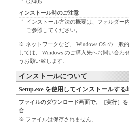
GP405
regulations of the country involved, and not to e
export, directly or indirectly, the SOFTWARE in
インストール時のご注意
such laws, restrictions and regulations, or withou
インストール方法の概要は、フォルダー内の Re
approvals.
ご参照してください。
6. SUPPORT AND UPDATE
※ ネットワークなど、 Windows OS の一
NEITHER CANON, CANON'S SUBSIDIARI
しては、 Windows のご購入先へお問い合
AFFILIATES, THEIR DISTRIBUTORS, OR
うお願い致します。
CANON'S LICENSORS ARE RESPONSIBLE
MAINTAINING OR HELPING YOU TO USE
インストールについて
SOFTWARE, OR PROVIDING YOU WITH A
FIXES OR SUPPORT FOR THE SOFTWAR
Setup.exe を使用してインストールする
7. DISCLAIMER OF WARRANTIES AND LI
ファイルのダウンロード画面で、［実行］を
[NO WARRANTY] THE SOFTWARE IS PROV
合
WITHOUT WARRANTY OF ANY KIND, EI
※ ファイルは保存されません。
EXPRESSED OR IMPLIED, INCLUDING, B