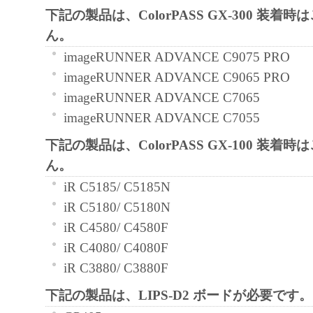
下記の製品は、ColorPASS GX-300 装着
language, modify, disassemble, decompile or oth
ん。
engineer the SOFTWARE and you shall not have
imageRUNNER ADVANCE C9075 PRO
to do so.
imageRUNNER ADVANCE C9065 PRO
3. COPYRIGHT NOTICE
imageRUNNER ADVANCE C7065
You shall not modify, remove or delete any copy
imageRUNNER ADVANCE C7055
Canon or its licensors contained in the SOFTW
any copy thereof.
下記の製品は、ColorPASS GX-100 装着
4. OWNERSHIP
ん。
Canon and its licensors retain in all respects the 
iR C5185/ C5185N
and intellectual property rights in and to the
iR C5180/ C5180N
as expressly provided herein, no license or right,
iR C4580/ C4580F
implied, is hereby conveyed or granted by Cano
iR C4080/ C4080F
intellectual property of Canon and its licensors.
iR C3880/ C3880F
5. EXPORT CONTROL
下記の製品は、LIPS-D2 ボードが必要です。
You agree to comply with all export laws and res