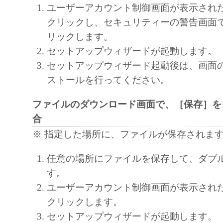
LIMITED TO THE IMPLIED WARRANTIES
ユーザーアカウント制御画面が表示され
MERCHANTABILITY AND FITNESS FOR A
クリックし、セキュリティーの警告画面
PURP OS E. THE ENTIRE RISK AS TO TH
リックします。
PERFORMANCE OF THE SOFTWARE IS W
セットアップウィザードが起動します。
SHOULD THE SOFTWARE PROVE DEFECT
セットアップウィザード起動後は、画面
ASSUME THE ENTIRE C OS T OF ALL N
ストールを行ってください。
SERVICING, REPAIR OR CORRECTION. S
LEGAL JURISDICTIONS DO NOT ALLOW 
ファイルのダウンロード画面で、［保存］を
EXCLUSION OF IMPLIED WARRANTIES, 
合
EXCLUSION MAY NOT APPLY TO YOU.
※ 指定した場所に、ファイルが保存されま
THIS WARRANTY GIVES YOU SPECIFIC 
任意の場所にファイルを保存して、ダブ
AND YOU MAY ALSO HAVE OTHER RIGH
す。
VARY FROM STATE TO STATE OR JURISD
ユーザーアカウント制御画面が表示され
JURISDICTION.
クリックします。
NEITHER CANON, CANON'S SUBSIDIARI
セットアップウィザードが起動します。
AFFILIATES, THEIR DISTRIBUTORS, OR