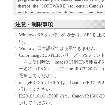
thereof (the "SOFTWARE") for certain Canon's
machines, printers and multifunctional peripheral
"Products").
注意・制限事項
READ CAREFULLY AND UNDERSTAND AL
RIGHTS AND RESTRICTIONS DESCRIBED 
Windows XP をお使いの場合は、SP3 
AGREEMENT BEFORE INSTALLING THE 
い。
CLICKING THE BUTTON INDICATING YO
Windows 日本語版では使用できません。
ACCEPTANCE AS STATED BELOW OR IN
Color imageRUNNERシリーズでPSプ
SOFTWARE, YOU AGREE TO BE BOUND 
トをご使用時は「imageRUNNER機種名-
AND CONDITIONS OF THIS AGREEMENT.
ー名称 （FAX） 」（Canon iR C3220-C1
NOT AGREE TO THE FOLLOWING TERM
選択してください。
CONDITIONS OF THIS AGREEMENT, DO 
imagePRESS C1+II では、Canon iPR C1 
SOFTWARE.
択してください。
1. GRANT OF LICENSE
iR2010/ 1610/ 1500Fでは、Canon iR1600
Canon grants you a personal, limited and non-exc
択してください。