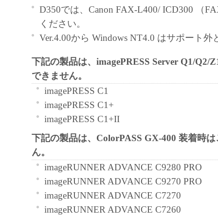
use ("use" as used herein shall include storing, lo
D350では、Canon FAX-L400/ ICD300 
accessing, executing or displaying) the SOFTWA
ください。
use with Products only on computers directly or
Ver.4.00から Windows NT4.0 はサポ
connected to the Products (the "Designated Com
下記の製品は、imagePRESS Server Q1/Q
You may allow other users of other computers c
できません。
Designated Computer to use the SOFTWARE, pr
must assure that all such users shall abide by the 
imagePRESS C1
Agreement and shall be subject to restrictions an
imagePRESS C1+
borne by you hereunder.
imagePRESS C1+II
You may make one copy of the SOFTWARE sole
下記の製品は、ColorPASS GX-400 装着
purpose.
ん。
2. RESTRICTIONS
imageRUNNER ADVANCE C9280 PRO
You shall not use the SOFTWARE except as expr
imageRUNNER ADVANCE C9270 PRO
permitted herein, and shall not assign, sublicense, 
imageRUNNER ADVANCE C7270
loan, convey or transfer to any third party t
imageRUNNER ADVANCE C7260
shall not alter, translate or convert to another 