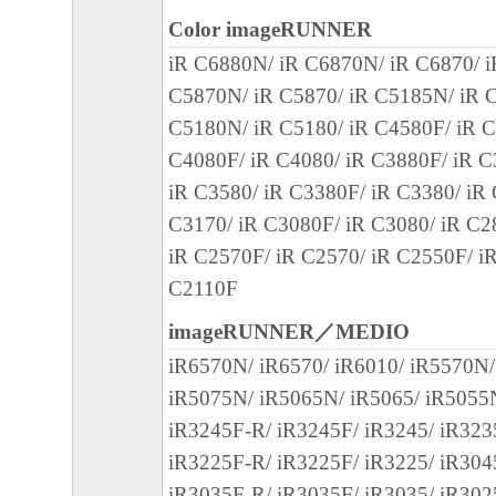
を意味します。もしお客様が米国政府エン
Color imageRUNNER
る場合、以下の規定が適用されます：The SOFT
iR C6880N/ iR C6870N/ iR C6870/ 
"commercial item," as that term is defined at 48
C5870N/ iR C5870/ iR C5185N/ iR C
1995), consisting of "commercial computer soft
C5180N/ iR C5180/ iR C4580F/ iR C
"commercial computer software documentation," 
C4080F/ iR C4080/ iR C3880F/ iR C
used in 48 C.F.R. 12.212 (Sept 1995). Consiste
iR C3580/ iR C3380F/ iR C3380/ iR
12.212 and 48 C.F.R. 227.7202-1 through 227.
C3170/ iR C3080F/ iR C3080/ iR C2
1995), all U.S. Government End Users shall acqu
iR C2570F/ iR C2570/ iR C2550F/ i
SOFTWARE with only those rights set forth her
C2110F
manufacturer is Canon Inc./30-2, Shimomaruko
ku, Tokyo 146-8501, Japan.
imageRUNNER／MEDIO
本条項中で使用される"the SOFTWARE"
iR6570N/ iR6570/ iR6010/ iR5570N/
定義される「本ソフトウェア」を意味し、
iR5075N/ iR5065N/ iR5065/ iR5055
します。
iR3245F-R/ iR3245F/ iR3245/ iR323
iR3225F-R/ iR3225F/ iR3225/ iR304
10．分離可能性
iR3035F-R/ iR3035F/ iR3035/ iR302