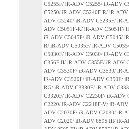
C5255F/ iR-ADV C5255/ iR-ADV C
損害を言います。）について、適用法で認
C5250/ iR-ADV C5240F-R/ iR-ADV 
一切の責任を負わないものとします。たと
ADV C5240/ iR-ADV C5235F/ iR-A
キヤノンのライセンサー、キヤノンの子会
ADV C5051F-R/ iR-ADV C5051F/ i
関連会社、それらの販売代理店または販売
iR-ADV C5045F/ iR-ADV C5045/ i
の可能性について知らされていた場合でも
R/ iR-ADV C5035F/ iR-ADV C5035
(3) キヤノン、キヤノンのライセンサー、
C5030F/ iR-ADV C5030/ iR-ADV C3
社、キヤノンの関連会社、それらの販売代
C356F II/ iR-ADV C355F/ iR-ADV C3
店のいずれも、「本ソフトウェア」、また
ADV C3530F/ iR-ADV C3530/ iR-AD
ェア」の使用に起因または関連してお客様
iR-ADV C3520F/ iR-ADV C350F/ i
に生じたいかなる紛争についても、一切責
RG/ iR-ADV C3330F/ iR-ADV C333
のとします。
C3320F/ iR-ADV C2230F/ iR-ADV 
８．契約期間
C2220/ iR-ADV C2218F-V/ iR-ADV 
(1) 本契約書は、お客様が、『同意』を示
ADV C2030F/ iR-ADV C2030/ iR-A
クリックした時点、または「本ソフトウェ
ADV C2020/ iR-ADV 8595 III/ iR-A