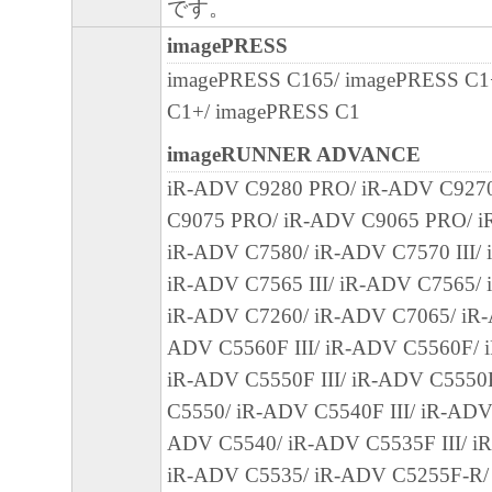
です。
正あるいはサポートを行うことについて、
imagePRESS
負うものではありません。
imagePRESS C165/ imagePRESS C1
７．保証の否認・免責
C1+/ imagePRESS C1
(1) 「本ソフトウェア」は、『現状のまま
imageRUNNER ADVANCE
諾されます。キヤノン、キヤノンのライセ
iR-ADV C9280 PRO/ iR-ADV C927
ンの子会社、キヤノンの関連会社、それら
C9075 PRO/ iR-ADV C9065 PRO/ iR
たは販売店のいずれも、「本ソフトウェア
iR-ADV C7580/ iR-ADV C7570 III/
品性および特定の目的への適合性の保証を
iR-ADV C7565 III/ iR-ADV C7565/
保証も、明示たると黙示たるとを問わず一
iR-ADV C7260/ iR-ADV C7065/ iR-
します。
ADV C5560F III/ iR-ADV C5560F/ 
(2) キヤノン、キヤノンのライセンサー、
iR-ADV C5550F III/ iR-ADV C5550
社、キヤノンの関連会社、それらの販売代
C5550/ iR-ADV C5540F III/ iR-ADV
店のいずれも、「本ソフトウェア」の使用
ADV C5540/ iR-ADV C5535F III/ i
から生ずるいかなる損害（逸失利益および
iR-ADV C5535/ iR-ADV C5255F-R/
または付随的な損害を含むがこれらに限定