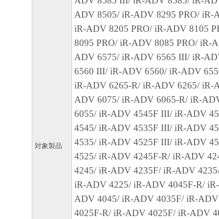
ールした時点で発効し、下記(2)または(3)
ADV 8585 III/ iR-ADV 8585/ iR-ADV 
まで有効に存続します。
ADV 8505/ iR-ADV 8295 PRO/ iR-
(2) お客様は、「本ソフトウェア」および
iR-ADV 8205 PRO/ iR-ADV 8105 P
てを廃棄および消去することにより、本契
8095 PRO/ iR-ADV 8085 PRO/ iR-AD
ることができます。
ADV 6575/ iR-ADV 6565 III/ iR-A
(3) お客様が本契約書のいずれかの条項に
6560 III/ iR-ADV 6560/ iR-ADV 65
契約書は直ちに終了します。
iR-ADV 6265-R/ iR-ADV 6265/ iR-A
(4) お客様は、上記(3)によって本契約書
ADV 6075/ iR-ADV 6065-R/ iR-AD
やかに、「本ソフトウェア」およびその複
6055/ iR-ADV 4545F III/ iR-ADV 4
廃棄または消去するものとします。
4545/ iR-ADV 4535F III/ iR-ADV 4
(5) 上記にかかわらず、本契約書第2条、第
4535/ iR-ADV 4525F III/ iR-ADV 4
対象製品
で、第8条第4項および第10条の規定は、本
4525/ iR-ADV 4245F-R/ iR-ADV 42
も効力を有します。
4245/ iR-ADV 4235F/ iR-ADV 4235
iR-ADV 4225/ iR-ADV 4045F-R/ iR
９．U.S. GOVERNMENT RESTRICTED RIG
ADV 4045/ iR-ADV 4035F/ iR-ADV
“米国政府エンドユーザー”とは、米国政府
4025F-R/ iR-ADV 4025F/ iR-ADV 4