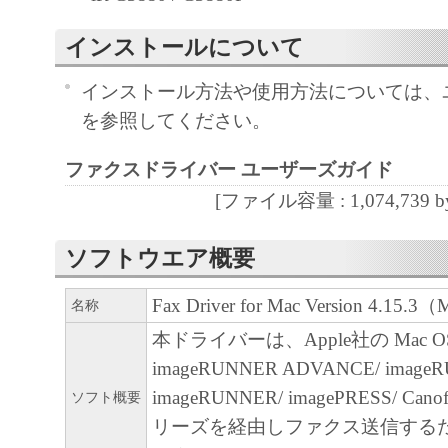
インストールについて
４．所有権
「本ソフトウェア」に係る権原および所有
インストール方法や使用方法については、
によりキヤノンまたはキヤノンのライセン
を参照してください。
す。
ファクスドライバー ユーザーズガイド
５．輸出
[ファイル容量 : 1,074,739 by
お客様は、日本国政府または関連する外国
許可等を得ることなしに、「本ソフトウェ
ソフトウエア概要
は一部を、直接または間接に輸出してはな
Fax Driver for Mac Version 4.15.
名称
６．サポートおよびアップデート
本ドライバーは、Apple社の Mac 
キヤノン、キヤノンの子会社、関係会社、
imageRUNNER ADVANCE/ imageR
理店および販売店、並びにキヤノンのライ
imageRUNNER/ imagePRESS/ Canofa
ソフト概要
客様による「本ソフトウェア」の使用を支
リーズを経由しファクス送信する
よび「本ソフトウェア」に対してアップデ