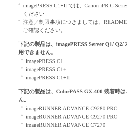
契約書においては、「本ソフトウェア」を
imagePRESS C1+II では、Canon iPR C Se
の記憶媒体上にインストールすること、ま
ください。
ターにおいて表示すること、アクセスする
注意／制限事項につきましては、README-JP
実行することのいずれも含むものとします
ご確認ください。
非独占的権利をお客様に対して許諾します
下記の製品は、imagePRESS Server Q1/ Q2
た「指定機器」にネットワークを通じて接
用できません。
ューター上で、かかるコンピューターの使
「本ソフトウェア」を使用させることがで
imagePRESS C1
るコンピューターの使用者に本契約書上の
imagePRESS C1+
を遵守させるとともに、その履行に関し全
imagePRESS C1+II
を条件とします。
下記の製品は、ColorPASS GX-400 装着
(2) お客様は、上記(1)に基づいて「本ソ
ん。
するためのバックアップとして、「本ソフ
imageRUNNER ADVANCE C9280 PRO
部、複製することができます。
imageRUNNER ADVANCE C9270 PRO
(3) 上記(1)および(2)に定める場合を除き
imageRUNNER ADVANCE C7270
ヤノンのライセンサーのいかなる知的財産