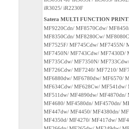
本契約書のいずれかの条項またはその一部
iR3025/ iR2230F
効であると決定された場合でも、その他の
Satera MULTI FUNCTION PRIN
効に存続するものとします。
MF9220Cdn/ MF8570Cdw/ MF8450
以 上
MF8350Cdn/ MF8280Cw/ MF8080C
キヤノン株式会社
MF7525F/ MF745Cdw/ MF7455N/ 
No.022774
MF7450N/ MF743Cdw/ MF7430D/ 
MF735Cdw/ MF7350N/ MF733Cdw/
MF726Cdw/ MF7240/ MF7210/ MF7
MF6880dw/ MF6780dw/ MF6570/ 
MF634Cdw/ MF628Cw/ MF541dw/ 
MF511dw/ MF4890dw/ MF4870dn/ 
MF4680/ MF4580dn/ MF4570dn/ M
MF447dw/ MF4450/ MF4380dn/ MF
MF4350d/ MF4270/ MF417dw/ MF4
MF266dn/ MF265dw/ MF249dw/ MF