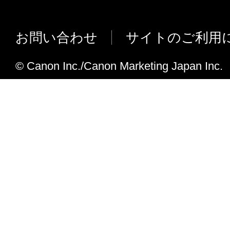
iR-ADV C7500シリーズ（III）、iR-AD
ズ（III）、iR-ADV C3500シリーズ（II
お問い合わせ
サイトのご利用
C356F III に対応しました。
iR-ADV 8500シリーズ（III）、iR-AD
© Canon Inc./Canon Marketing Japan Inc.
（III）、iR-ADV 4500シリーズ（III
た。
MF745Cdw/ MF743Cdw、MF644C
MF541dw/ MF447dw、MF7525Fに
imagePRESS C165に対応しました。
macOS 10.14以降において、macOS
ードに対応しました。
インストーラーのウェブマニュアルのリ
変更しました。
macOS 10.14.5、macOS 10.14.6に
OS X v10.8を非サポートとしました。