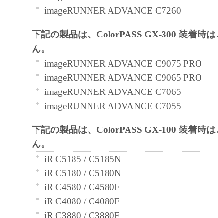
imageRUNNER ADVANCE C7260
と黙示たるとを問わず、本契約書によって
るいは許諾されるものではありません。
下記の製品は、ColorPASS GX-300 装着
ん。
２．制限
imageRUNNER ADVANCE C9075 PRO
(1) お客様は、再使用許諾、譲渡、販売、
imageRUNNER ADVANCE C9065 PRO
くは貸与その他の方法により、第三者に「
imageRUNNER ADVANCE C7065
ア」を使用させることはできません。
imageRUNNER ADVANCE C7055
(2) お客様は、「本ソフトウェア」の全部
正、改変、逆コンパイル、逆アセンブル、
下記の製品は、ColorPASS GX-100 装着
エンジニアリング等することはできません
ん。
このような行為をさせてはなりません。
iR C5185 / C5185N
iR C5180 / C5180N
３．著作権表示
iR C4580 / C4580F
お客様は、「本ソフトウェア」に含まれる
iR C4080 / C4080F
キヤノンのライセンサーの著作権表示を変
iR C3880 / C3880F
しくは削除してはなりません。