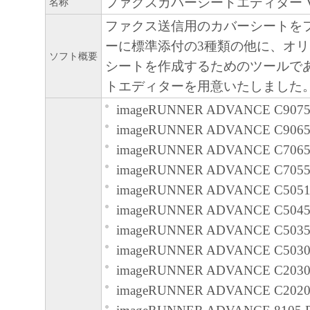
ファクスカバーシートエディター Ver.
名称
用であること、または本ソフトウエアに
ファクス送信用のカバーシートを
と、その他本ソフトウエアに関していか
ーに標準添付の3種類の他に、オ
しません。
ソフト概要
シートを作成するためのツールで
キヤノン、キヤノンマーケティングジャ
トエディターを用意いたしました
よびキヤノンのライセンサーは、本ソフ
imageRUNNER ADVANCE C9075
に付随または関連して生ずる直接的また
imageRUNNER ADVANCE C9065
失、損害等について、いかなる場合にお
imageRUNNER ADVANCE C706
任を負いません。
imageRUNNER ADVANCE C705
ユーザーは、日本国政府または該当国の
imageRUNNER ADVANCE C5051 
許可等を得ることなしに、本ソフトウエ
imageRUNNER ADVANCE C5045 
一部を、直接または間接に輸出してはな
imageRUNNER ADVANCE C5035 
imageRUNNER ADVANCE C5030 
imageRUNNER ADVANCE C2030 
imageRUNNER ADVANCE C2020 