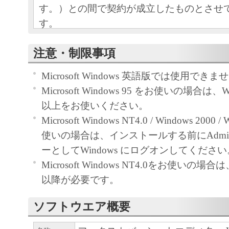
す。）との間で契約が成立したものとさせ
す。
本ソフトウエアおよびその複製物に関す
注意・制限事項
容によりキヤノンまたはキヤノンのライ
Microsoft Windows 英語版では使用できま
します。
Microsoft Windows 95 をお使いの場合は、Wi
キヤノンは、本ソフトウエアのユーザー
以上をお使いください。
といいます。）に対し、本ソフトウエア
Microsoft Windows NT4.0 / Windows 2000 
ノン製品を利用する目的で本ソフトウェ
使いの場合は、インストールする前にAdminist
独占的権利を許諾します。
ーとしてWindows にログオンしてください
ユーザーは、本ソフトウエアの全部また
Microsoft Windows NT4.0をお使いの場合は、Se
改変、リバース・エンジニアリング、逆
以降が必要です。
は逆アセンブル等することはできません
キヤノン、キヤノンマーケティングジャ
ソフトウエア概要
よびキヤノンのライセンサーは、本ソフ
ザーの特定の目的のために適当であるこ