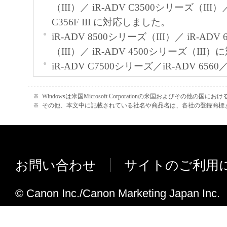
（III）／ iR-ADV C3500シリーズ（III）／
C356F III に対応しました。
iR-ADV 8500シリーズ（III）／ iR-ADV
（III）／ iR-ADV 4500シリーズ（II
iR-ADV C7500シリーズ／iR-ADV 6560／
リーズ／iR-ADV C3500シリーズ／iR-AD
しました。
※
Windowsは米国Microsoft Corporationの米国およびその他の国
※
その他、本文中に記載されている社名や商品名は、各社の登録商標
iR-ADV 6500シリーズ／iR-ADV 8500
C5500シリーズに対応しました。
iR-ADV Gen3 Seriesの個人宛先表、
先表、管理者用宛先表に対応しました。
お問い合わせ
サイトのご利用
iR-ADV Gen3 SeriesのCSVファイル
た。
© Canon Inc./Canon Marketing Japan Inc.
iR宛先表編集ツールVer.2.4.0からVer.2.5.
iR-ADV C3330/ C3330F/ C3320Fに