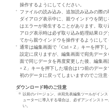
操作するようにしてください。
ん。
ファイルの読み込み、追加読み込みの際の
キヤノンマーケティングジャパンおよび
ダイアログ表示中に、親ウインドウを閉じ
ティングジャパンのライセンサーは、本
はエラーが発生することがあります。取り
ユーザーの特定の目的のために適当であ
アログ表示時は必ず取り込み処理結果ログ
は有用であること、または本ソフトウェ
てから親ウインドウを操作するようにして
こと、その他本ソフトウェアに関してい
通常は編集画面で「Ctrl + Z」キーを押下
たしません。
設定に戻りますが、編集画面で宛先データ
キヤノンマーケティングジャパンおよび
面で同じデータを再度変更した後、編集画面に
ティングジャパンのライセンサーは、故
+ Z」キーを押下した場合は1つ前のデー
による場合を除き、本ソフトウェアの使
初のデータに戻ってしまいますのでご注意
関連して生ずる直接的または間接的な損
いて、責任を負いません。
ダウンロード時のご注意
ユーザーは、日本国政府または該当国の
※
以前のバージョン、iR宛先表編集ツールがイン
許可等を得ることなしに、本ソフトウェ
ューターに導入する場合は、必ずアンインストー
一部を、直接または間接に輸出してはな
い。