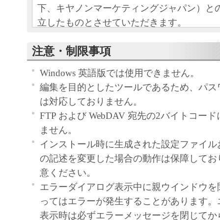
下、キヤノンマーケティングジャパン）と
立したものとさせていただきます。
本ソフトウェアおよびその複製物に関す
注意・制限事項
容によりキヤノンマーケティングジャパ
Windows 英語版では使用できません。
ンマーケティングジャパンのライセンサ
編集を目的としたツールであるため、パス
す。
は対応しておりません。
キヤノンマーケティングジャパンは、本
FTP および WebDAV 宛先の2バイトコ
ユーザー（以下ユーザーといいます。）
ません。
ー自身が本ソフトウェアに対応するキヤ
インストール時に生成された設定ファイル
する目的で本ソフトウェアを使用する非
の記述を変更した場合の動作は保障してお
諾します。
意ください。
ユーザーは、本ソフトウェアの全部また
エラーダイアログ表示中に親ウインドウを
て、販売、頒布、修正、改変、リバース
ってはエラーが発生することがあります。
ング、逆コンパイルまたは逆アセンブル
表示時は必ずエラーメッセージを閉じてか
びにこれらの行為を第三者に許諾するこ