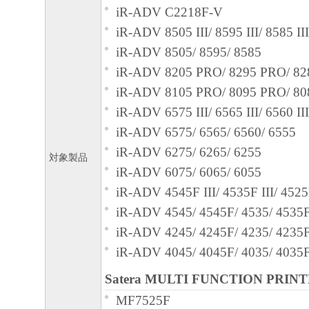
iR-ADV C2218F-V
iR-ADV 8505 III/ 8595 III/ 8585 III
iR-ADV 8505/ 8595/ 8585
iR-ADV 8205 PRO/ 8295 PRO/ 8
iR-ADV 8105 PRO/ 8095 PRO/ 8
iR-ADV 6575 III/ 6565 III/ 6560 III
iR-ADV 6575/ 6565/ 6560/ 6555
iR-ADV 6275/ 6265/ 6255
対象製品
iR-ADV 6075/ 6065/ 6055
iR-ADV 4545F III/ 4535F III/ 4525
iR-ADV 4545/ 4545F/ 4535/ 4535F
iR-ADV 4245/ 4245F/ 4235/ 4235F
iR-ADV 4045/ 4045F/ 4035/ 4035F
Satera MULTI FUNCTION PRIN
MF7525F