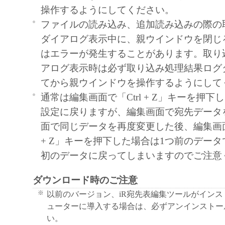
操作するようにしてください。
ん。
ファイルの読み込み、追加読み込みの際の
キヤノンマーケティングジャパンおよび
ダイアログ表示中に、親ウインドウを閉じ
ティングジャパンのライセンサーは、本
はエラーが発生することがあります。取り
ユーザーの特定の目的のために適当であ
アログ表示時は必ず取り込み処理結果ログ
は有用であること、または本ソフトウェ
てから親ウインドウを操作するようにして
こと、その他本ソフトウェアに関してい
通常は編集画面で「Ctrl + Z」キーを押下
たしません。
設定に戻りますが、編集画面で宛先データ
キヤノンマーケティングジャパンおよび
面で同じデータを再度変更した後、編集画面に
ティングジャパンのライセンサーは、故
+ Z」キーを押下した場合は1つ前のデー
による場合を除き、本ソフトウェアの使
初のデータに戻ってしまいますのでご注意
関連して生ずる直接的または間接的な損
いて、責任を負いません。
ダウンロード時のご注意
ユーザーは、日本国政府または該当国の
※
以前のバージョン、iR宛先表編集ツールがイン
許可等を得ることなしに、本ソフトウェ
ューターに導入する場合は、必ずアンインストー
一部を、直接または間接に輸出してはな
い。