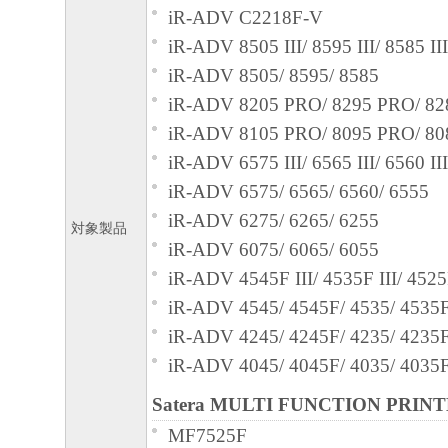
iR-ADV C2218F-V
iR-ADV 8505 III/ 8595 III/ 8585 III
iR-ADV 8505/ 8595/ 8585
iR-ADV 8205 PRO/ 8295 PRO/ 8
iR-ADV 8105 PRO/ 8095 PRO/ 8
iR-ADV 6575 III/ 6565 III/ 6560 III
iR-ADV 6575/ 6565/ 6560/ 6555
iR-ADV 6275/ 6265/ 6255
対象製品
iR-ADV 6075/ 6065/ 6055
iR-ADV 4545F III/ 4535F III/ 4525
iR-ADV 4545/ 4545F/ 4535/ 4535F
iR-ADV 4245/ 4245F/ 4235/ 4235F
iR-ADV 4045/ 4045F/ 4035/ 4035F
Satera MULTI FUNCTION PRIN
MF7525F