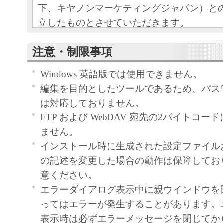
下、キヤノンマーケティングジャパン）と
立したものとさせていただきます。
本ソフトウェアおよびその複製物に関す
注意・制限事項
容によりキヤノンマーケティングジャパ
Windows 英語版では使用できません。
ンマーケティングジャパンのライセンサ
編集を目的としたツールであるため、パス
す。
は対応しておりません。
キヤノンマーケティングジャパンは、本
FTP および WebDAV 宛先の2バイトコ
ユーザー（以下ユーザーといいます。）
ません。
ー自身が本ソフトウェアに対応するキヤ
インストール時に生成された設定ファイル
する目的で本ソフトウェアを使用する非
の記述を変更した場合の動作は保障してお
諾します。
意ください。
ユーザーは、本ソフトウェアの全部また
エラーダイアログ表示中に親ウインドウを
て、販売、頒布、修正、改変、リバース
ってはエラーが発生することがあります。
ング、逆コンパイルまたは逆アセンブル
表示時は必ずエラーメッセージを閉じてか
びにこれらの行為を第三者に許諾するこ