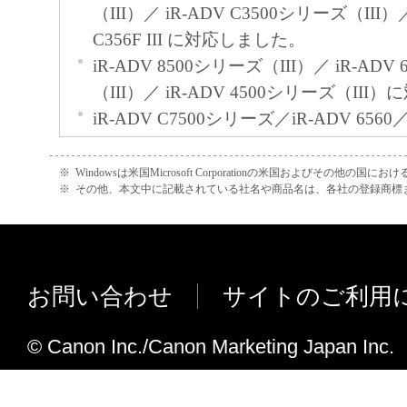
（III）／ iR-ADV C3500シリーズ（III）／
C356F III に対応しました。
iR-ADV 8500シリーズ（III）／ iR-ADV
（III）／ iR-ADV 4500シリーズ（II
iR-ADV C7500シリーズ／iR-ADV 6560／
リーズ／iR-ADV C3500シリーズ／iR-AD
しました。
※
Windowsは米国Microsoft Corporationの米国およびその他の国
※
その他、本文中に記載されている社名や商品名は、各社の登録商標
iR-ADV 6500シリーズ／iR-ADV 8500
C5500シリーズに対応しました。
iR-ADV Gen3 Seriesの個人宛先表、
先表、管理者用宛先表に対応しました。
お問い合わせ
サイトのご利用
iR-ADV Gen3 SeriesのCSVファイル
た。
© Canon Inc./Canon Marketing Japan Inc.
iR宛先表編集ツールVer.2.4.0からVer.2.5.
iR-ADV C3330/ C3330F/ C3320Fに