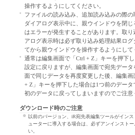
操作するようにしてください。
ん。
ファイルの読み込み、追加読み込みの際の
キヤノンマーケティングジャパンおよび
ダイアログ表示中に、親ウインドウを閉じ
ティングジャパンのライセンサーは、本
はエラーが発生することがあります。取り
ユーザーの特定の目的のために適当であ
アログ表示時は必ず取り込み処理結果ログ
は有用であること、または本ソフトウェ
てから親ウインドウを操作するようにして
こと、その他本ソフトウェアに関してい
通常は編集画面で「Ctrl + Z」キーを押下
たしません。
設定に戻りますが、編集画面で宛先データ
キヤノンマーケティングジャパンおよび
面で同じデータを再度変更した後、編集画面に
ティングジャパンのライセンサーは、故
+ Z」キーを押下した場合は1つ前のデー
による場合を除き、本ソフトウェアの使
初のデータに戻ってしまいますのでご注意
関連して生ずる直接的または間接的な損
いて、責任を負いません。
ダウンロード時のご注意
ユーザーは、日本国政府または該当国の
※
以前のバージョン、iR宛先表編集ツールがイン
許可等を得ることなしに、本ソフトウェ
ューターに導入する場合は、必ずアンインストー
一部を、直接または間接に輸出してはな
い。