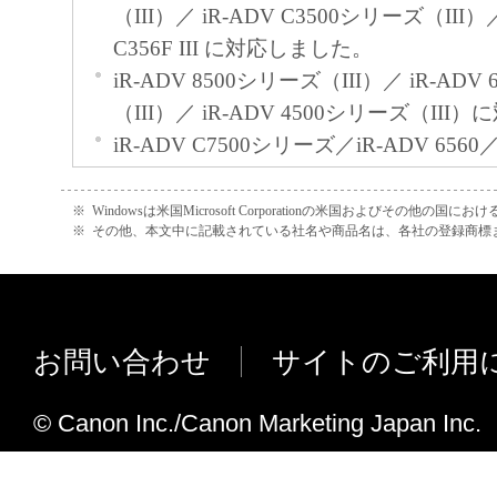
（III）／ iR-ADV C3500シリーズ（III）／
C356F III に対応しました。
iR-ADV 8500シリーズ（III）／ iR-ADV
（III）／ iR-ADV 4500シリーズ（II
iR-ADV C7500シリーズ／iR-ADV 6560／
リーズ／iR-ADV C3500シリーズ／iR-AD
しました。
※
Windowsは米国Microsoft Corporationの米国およびその他の国
※
その他、本文中に記載されている社名や商品名は、各社の登録商標
iR-ADV 6500シリーズ／iR-ADV 8500
C5500シリーズに対応しました。
iR-ADV Gen3 Seriesの個人宛先表、
先表、管理者用宛先表に対応しました。
お問い合わせ
サイトのご利用
iR-ADV Gen3 SeriesのCSVファイル
た。
© Canon Inc./Canon Marketing Japan Inc.
iR宛先表編集ツールVer.2.4.0からVer.2.5.
iR-ADV C3330/ C3330F/ C3320Fに