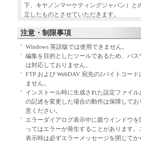
下、キヤノンマーケティングジャパン）と
立したものとさせていただきます。
本ソフトウェアおよびその複製物に関す
注意・制限事項
容によりキヤノンマーケティングジャパ
Windows 英語版では使用できません。
ンマーケティングジャパンのライセンサ
編集を目的としたツールであるため、パス
す。
は対応しておりません。
キヤノンマーケティングジャパンは、本
FTP および WebDAV 宛先の2バイトコ
ユーザー（以下ユーザーといいます。）
ません。
ー自身が本ソフトウェアに対応するキヤ
インストール時に生成された設定ファイル
する目的で本ソフトウェアを使用する非
の記述を変更した場合の動作は保障してお
諾します。
意ください。
ユーザーは、本ソフトウェアの全部また
エラーダイアログ表示中に親ウインドウを
て、販売、頒布、修正、改変、リバース
ってはエラーが発生することがあります。
ング、逆コンパイルまたは逆アセンブル
表示時は必ずエラーメッセージを閉じてか
びにこれらの行為を第三者に許諾するこ