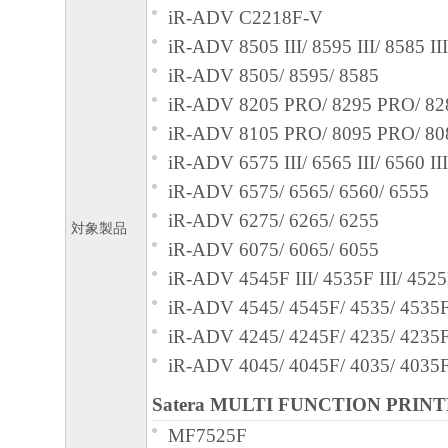
iR-ADV C2218F-V
iR-ADV 8505 III/ 8595 III/ 8585 III
iR-ADV 8505/ 8595/ 8585
iR-ADV 8205 PRO/ 8295 PRO/ 8
iR-ADV 8105 PRO/ 8095 PRO/ 8
iR-ADV 6575 III/ 6565 III/ 6560 III
iR-ADV 6575/ 6565/ 6560/ 6555
iR-ADV 6275/ 6265/ 6255
対象製品
iR-ADV 6075/ 6065/ 6055
iR-ADV 4545F III/ 4535F III/ 4525
iR-ADV 4545/ 4545F/ 4535/ 4535F
iR-ADV 4245/ 4245F/ 4235/ 4235F
iR-ADV 4045/ 4045F/ 4035/ 4035F
Satera MULTI FUNCTION PRIN
MF7525F