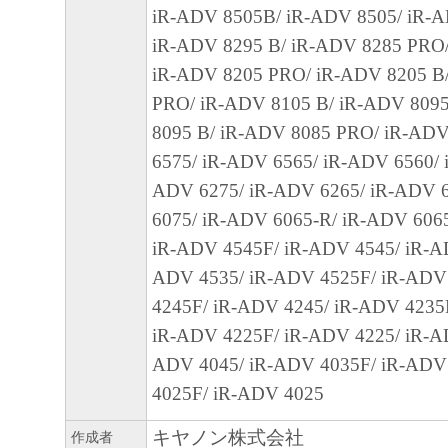
(1) 本契約書は、お客様が、『同意』を示
iR-ADV 8505B/ iR-ADV 8505/ iR-
クリックした時点、または「本ソフトウェ
iR-ADV 8295 B/ iR-ADV 8285 PRO/
ールした時点で発効し、下記(2)または(3)
iR-ADV 8205 PRO/ iR-ADV 8205 B
まで有効に存続します。
PRO/ iR-ADV 8105 B/ iR-ADV 809
(2) お客様は、「本ソフトウェア」および
8095 B/ iR-ADV 8085 PRO/ iR-ADV
てを廃棄および消去することにより、本契
6575/ iR-ADV 6565/ iR-ADV 6560/ 
ることができます。
ADV 6275/ iR-ADV 6265/ iR-ADV 
(3) お客様が本契約書のいずれかの条項に
6075/ iR-ADV 6065-R/ iR-ADV 606
契約書は直ちに終了します。
iR-ADV 4545F/ iR-ADV 4545/ iR-A
(4) お客様は、上記(3)によって本契約書
ADV 4535/ iR-ADV 4525F/ iR-ADV
やかに、「本ソフトウェア」およびその複
4245F/ iR-ADV 4245/ iR-ADV 4235
廃棄または消去するものとします。
iR-ADV 4225F/ iR-ADV 4225/ iR-A
(5) 上記にかかわらず、本契約書第2条、第
ADV 4045/ iR-ADV 4035F/ iR-ADV
で、第8条第4項および第10条の規定は、本
4025F/ iR-ADV 4025
も効力を有します。
キヤノン株式会社
作成者