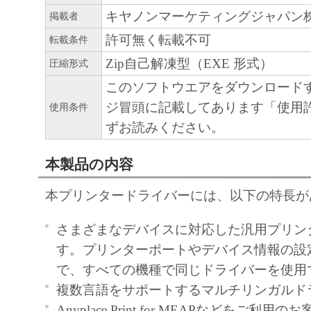
９．U.S. GOVERNMENT RESTRICTED RIG
キヤノンマーケティングジャパン
掲載者
“米国政府エンドユーザー”とは、米国政府
許可無く転載不可
転載条件
を意味します。もしお客様が米国政府エン
Zip自己解凍型（EXE 形式）
圧縮形式
る場合、以下の規定が適用されます ： The SOF
"commercial item," as that term is defined at 48
このソフトウエアをダウンロード
1995), consisting of "commercial computer soft
ジ冒頭に記載してあります「使用
使用条件
"commercial computer software documentation," 
ずお読みください。
used in 48 C.F.R. 12.212 (Sept 1995). Consiste
本製品の内容
12.212 and 48 C.F.R. 227.7202-1 through 227.
1995), all U.S. Government End Users shall acqu
本プリンタードライバーには、以下の特長が
SOFTWARE with only those rights set forth her
manufacturer is Canon Inc./30-2, Shimomaruko
さまざまなデバイスに対応した汎用プリン
ku, Tokyo 146-8501, Japan.
す。プリンターポートやデバイス情報の設
本条項中で使用される"the SOFTWARE"
で、すべての機種で同じドライバーを使用
定義される「本ソフトウェア」を意味し、
複数言語をサポートするマルチリンガルド
します。
Anyplace Print for MEAPなどをご利