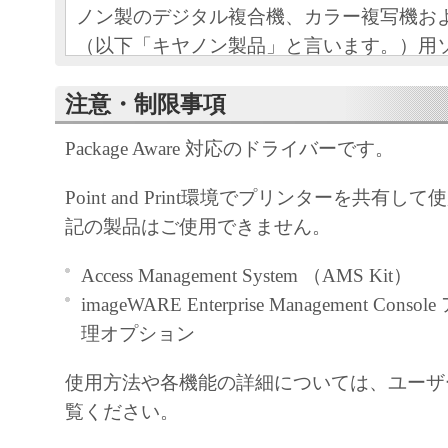
ノン製のデジタル複合機、カラー複写機お
（以下「キヤノン製品」と言います。）用
（本契約書以外の各マニュアル、印刷物等
注意・制限事項
以下「本ソフトウェア」と言います。）を
めの、お客様とキヤノン株式会社（以下キ
Package Aware 対応のドライバーです。
す。）との間の契約書です。
Point and Print環境でプリンターを共有
お客様は、『同意』を示す下記のボタンを
記の製品はご使用できません。
点、または「本ソフトウェア」のインスト
をもって、本契約書に同意したことになり
Access Management System （AMS Kit）
お客様が本契約書に同意できない場合、「
imageWARE Enterprise Management Co
ア」を使用することはできません。
理オプション
１．許諾
使用方法や各機能の詳細については、ユーザ
(1) キヤノンは、お客様が「キヤノン製品
覧ください。
のために、「キヤノン製品」に直接または