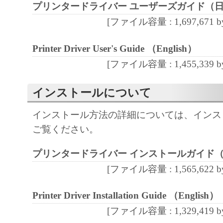
プリンタードライバー ユーザーズガイド（
通じ接続される複数のコンピューター（以
と言います。）において、「本ソフトウェ
[ファイル容量 : 1,697,671 by
契約書においては、「本ソフトウェア」を
Printer Driver User's Guide （English）
の記憶媒体上にインストールすること、ま
[ファイル容量 : 1,455,339 by
ターにおいて表示すること、アクセスする
実行することのいずれも含むものとします
インストールについて
非独占的権利をお客様に対して許諾します
た「指定機器」にネットワークを通じて接
インストール方法の詳細については、インス
ューター上で、かかるコンピューターの使
ご覧ください。
「本ソフトウェア」を使用させることがで
るコンピューターの使用者に本契約書上の
プリンタードライバー インストールガイド
を遵守させるとともに、その履行に関し全
[ファイル容量 : 1,565,622 by
を条件とします。
(2) お客様は、上記(1)に基づいて「本ソ
Printer Driver Installation Guide （English）
するためのバックアップとして、「本ソフ
[ファイル容量 : 1,329,419 by