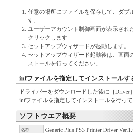
キヤノンのライセンサーの著作権表示を変
任意の場所にファイルを保存して、ダブ
しくは削除してはなりません。
す。
ユーザーアカウント制御画面が表示され
４．所有権
クリックします。
「本ソフトウェア」に係る権原および所有
セットアップウィザードが起動します。
によりキヤノンまたはキヤノンのライセン
セットアップウィザード起動後は、画面
す。
ストールを行ってください。
５．輸出
infファイルを指定してインストールす
お客様は、日本国政府または関連する外国
許可等を得ることなしに、「本ソフトウェ
ドライバーをダウンロードした後に［Drive
は一部を、直接または間接に輸出してはな
infファイルを指定してインストールを行っ
６．サポートおよびアップデート
ソフトウエア概要
キヤノン、キヤノンの子会社、関係会社、
理店および販売店、並びにキヤノンのライ
Generic Plus PS3 Printer Driver Ver
名称