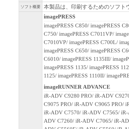
客様による「本ソフトウェア」の使用を支
本製品は、印刷するためのソフト
ソフト概要
よび「本ソフトウェア」に対してアップデ
imagePRESS
正あるいはサポートを行うことについて、
imagePRESS C850/ imagePRESS C8
負うものではありません。
C750/ imagePRESS C7011VP/ imag
C7010VP/ imagePRESS C700L/ ima
７．保証の否認・免責
imagePRESS C650/ imagePRESS C6
(1) 「本ソフトウェア」は、『現状のまま
C6010/ imagePRESS 1135III/ image
諾されます。キヤノン、キヤノンのライセ
imagePRESS 1135/ imagePRESS 112
ンの子会社、キヤノンの関連会社、それら
1125/ imagePRESS 1110II/ imagePR
たは販売店のいずれも、「本ソフトウェア
品性および特定の目的への適合性の保証を
imageRUNNER ADVANCE
保証も、明示たると黙示たるとを問わず一
iR-ADV C9280 PRO/ iR-ADV C927
します。
C9075 PRO/ iR-ADV C9065 PRO/ i
(2) キヤノン、キヤノンのライセンサー、
iR-ADV C7570/ iR-ADV C7565/ iR-
社、キヤノンの関連会社、それらの販売代
ADV C7260/ iR-ADV C7065/ iR-AD
店のいずれも、「本ソフトウェア」の使用