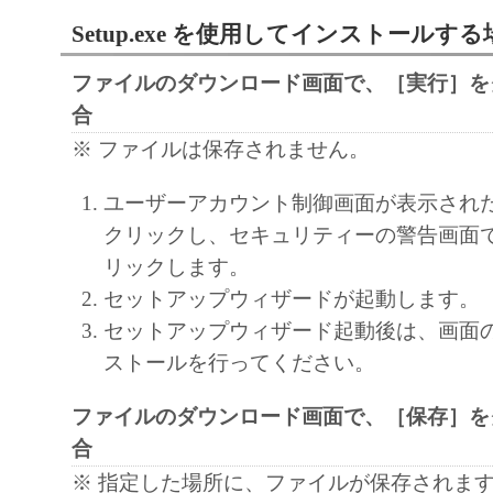
部、複製することができます。
Setup.exe を使用してインストールする
(3) 上記(1)および(2)に定める場合を除き
ヤノンのライセンサーのいかなる知的財産
ファイルのダウンロード画面で、［実行］を
と黙示たるとを問わず、本契約書によって
合
るいは許諾されるものではありません。
※ ファイルは保存されません。
２．制限
ユーザーアカウント制御画面が表示され
(1) お客様は、再使用許諾、譲渡、販売、
クリックし、セキュリティーの警告画面
くは貸与その他の方法により、第三者に「
リックします。
ア」を使用させることはできません。
セットアップウィザードが起動します。
(2) お客様は、「本ソフトウェア」の全部
セットアップウィザード起動後は、画面
正、改変、逆コンパイル、逆アセンブル、
ストールを行ってください。
エンジニアリング等することはできません
このような行為をさせてはなりません。
ファイルのダウンロード画面で、［保存］を
合
３．著作権表示
※ 指定した場所に、ファイルが保存されま
お客様は、「本ソフトウェア」に含まれる