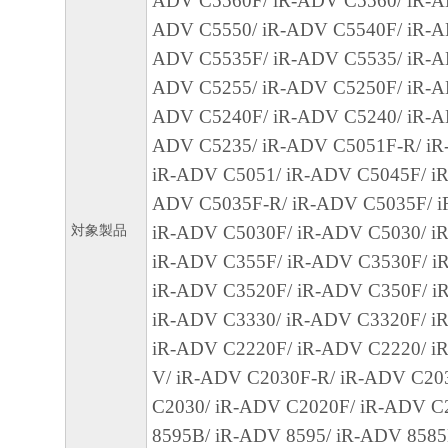
ADV C5560F/ iR-ADV C5560/ iR-A
から生ずるいかなる損害（逸失利益および
ADV C5550/ iR-ADV C5540F/ iR-A
または付随的な損害を含むがこれらに限定
ADV C5535F/ iR-ADV C5535/ iR-A
損害を言います。）について、適用法で認
ADV C5255/ iR-ADV C5250F/ iR-A
一切の責任を負わないものとします。たと
ADV C5240F/ iR-ADV C5240/ iR-A
キヤノンのライセンサー、キヤノンの子会
ADV C5235/ iR-ADV C5051F-R/ iR
関連会社、それらの販売代理店または販売
iR-ADV C5051/ iR-ADV C5045F/ iR
の可能性について知らされていた場合でも
ADV C5035F-R/ iR-ADV C5035F/ i
(3) キヤノン、キヤノンのライセンサー、
対象製品
iR-ADV C5030F/ iR-ADV C5030/ iR
社、キヤノンの関連会社、それらの販売代
iR-ADV C355F/ iR-ADV C3530F/ i
店のいずれも、「本ソフトウェア」、また
iR-ADV C3520F/ iR-ADV C350F/ i
ェア」の使用に起因または関連してお客様
iR-ADV C3330/ iR-ADV C3320F/ i
に生じたいかなる紛争についても、一切責
iR-ADV C2220F/ iR-ADV C2220/ i
のとします。
V/ iR-ADV C2030F-R/ iR-ADV C20
C2030/ iR-ADV C2020F/ iR-ADV C
８．契約期間
8595B/ iR-ADV 8595/ iR-ADV 8585