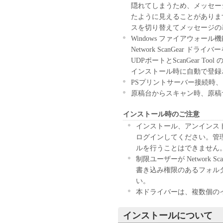
お客様に譲渡あるいは許諾さ
隠れてしまうため、メッセー
２．制限
たように見えることがありま
(1) お客様は、再使用許諾
スを切り替えてメッセージの
法により、第三者に「本ソフ
Windows ファイアウォー
(2) お客様は、「本ソフト
Network ScanGear ド
ル、逆アセンブル、その他リ
UDPポートとScanGear 
また第三者にこのような行為
インストール時に自動で登録
３．著作権表示
PSプリントサーバー接続時、 Colo
お客様は、「本ソフトウェア
原稿台からスキャン時、原稿
ーの著作権表示を変更し、除
インストール時のご注意
４．所有権
「本ソフトウェア」に係る権
インストール、アンインストール
キヤノンのライセンサーに帰
ログインしてください。管
５．輸出
ルを行うことはできません
お客様は、日本国政府または
制限ユーザーが Network
に、「本ソフトウェア」の全
書き込み権限のあるフォルダーに
ません。
い。
６．サポートおよびアップデ
本ドライバーは、複数個の
キヤノン、キヤノンの子会社
びにキヤノンのライセンサー
インストールについて