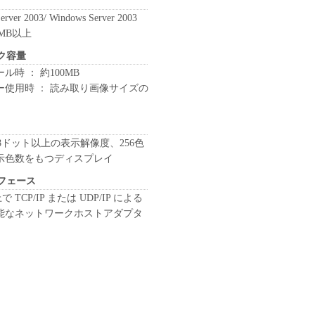
erver 2003/ Windows Server 2003
2MB以上
ク容量
ル時 ： 約100MB
ー使用時 ： 読み取り画像サイズの
 768ドット以上の表示解像度、256色
示色数をもつディスプレイ
フェース
t 上で TCP/IP または UDP/IP による
能なネットワークホストアダプタ