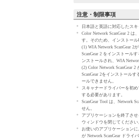
ウェア」のインストールのい
す。
注意・制限事項
お客様が本契約書に同意でき
きません。
日本語と英語に対応したスキ
１．許諾
Color Network ScanGear
(1) キヤノンは、お客様が
す。そのため、インストール
ン製品」に直接またはネット
(1) WIA Network Scan
下「指定機器」と言います。
ScanGear 2 をインストールする
においては、「本ソフトウェ
ンストールされ、WIA Networ
すること、またはコンピュー
(2) Color Network Sc
しくは実行することのいずれ
ScanGear 2をインスト
お客様に対して許諾します。
ールできません。
て接続されたコンピューター
スキャナードライバーを初めて使う
ソフトウェア」を使用させる
する必要があります。
に本契約書上の義務および条
ScanGear Tool は、Net
負うことを条件とします。
せん。
(2) お客様は、上記(1)に
アプリケーションを終了させる前に
ップとして、「本ソフトウェ
ウィンドウを閉じてください
(3) 上記(1)および(2)
お使いのアプリケーションに
ーのいかなる知的財産権も、
が Network ScanGe