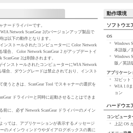
ずれかをもって、本契約書に同意したことになりま
動作環境
ない場合、「本ソフトウェア」を使用することはで
ソフトウエ
ャナードライバーです。
 2 は、WIA Network ScanGear 2のバージョンアップ製品で
OS
「キヤノン製品」を利用する目的のために、「キヤノ
時は以下の動作となります。
Windows S
ワークを通じ接続される複数のコンピューター（以
Gear 2がインストールされたコンピューターに Color Network
本語版／
）において、「本ソフトウェア」を使用（本契約書
場合、 Color Network ScanGear 2 がアップデートイ
Windows 
ア」をコンピューターの記憶媒体上にインストール
k ScanGear 2は削除されます。
版／英語
ターにおいて表示すること、アクセスすること、も
anGear 2 がインストールされたコンピューターにWIA Network
も含むものとします。）するための非独占的権利を
ールする場合、ダウングレードは禁止されており、インスト
アプリケーシ
お客様は、また「指定機器」にネットワークを通じ
32ビット
上で、かかるコンピューターの使用者に対して「本
ときは、ScanGear Tool でスキャナーの選択を
WIA 1.
ことができますが、かかるコンピューターの使用者
ョン
件を遵守させるとともに、その履行に関し全責任を
work ScanGear ドライバーと同時に起動させることはできま
ハードウエ
基づいて「本ソフトウェア」を使用するためのバックア
、必ず Network ScanGear ドライバーのメイン
ア」を１部、複製することができます。
。
コンピュータ
に定める場合を除き、キヤノンまたはキヤノンのライセンサ
よっては、アプリケーションが表示するメッセージ
上記 OS
明示たると黙示たるとを問わず、本契約書によって
ar ドライバーのメインウィンドウやダイアログボックスの裏に