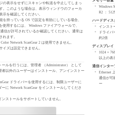
メモリー容量
れるものではありません。
ジの表示をせずにスキャンや転送を中止してしまっ
Windows S
す。このような場合は、表示ウィンドウのフォーカ
R2 ： 51
、譲渡、販売、頒布、リースもしくは貸与その他の方
表示を確認してください。
トウェア」を使用させることはできません。
ル機能を持っている OS で設定を有効にしている場合、
ハードディス
ウェア」の全部または一部を修正、改変、逆コンパイ
ライバーを使用するには、 Windows ファイアウォールで、
インストー
バースエンジニアリング等することはできません。
Tool の通信が許可されているか確認してください。通常は
ドライバ
をさせてはなりません。
されます。
約2倍
r Network ScanGear 2 は使用できません。
ディスプレイ
」に含まれるキヤノンまたはキヤノンのライセンサ
サイズは設定できません。
1024 ×
去しもしくは削除してはなりません。
以上の表
原および所有権は、その内容によりキヤノンまたは
を行うには、管理者 （Administrator） として
通信インター
属します。
理者以外のユーザーはインストール、アンインストー
Etherne
。
通信が可
関連する外国政府より必要な許可等を得ることなし
 ScanGear ドライバーを使用するには、制限ユーザーに
ー
部または一部を、直接または間接に輸出してはなり
 Network ScanGear をインストールしてくださ
ート
インストールをサポートしていません。
、関係会社、それらの販売代理店および販売店、並
は、お客様による「本ソフトウェア」の使用を支援