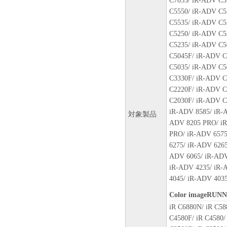
C7055/ iR-ADV C5
Ohta-ku, Tokyo 146-8501, Japan
C5550/ iR-ADV C5
本条項中で使用される"the 
C5535/ iR-ADV C5
トウェア」を意味し、指し示
C5250/ iR-ADV C5
10．分離可能性
C5235/ iR-ADV C5
本契約書のいずれかの条項ま
C5045F/ iR-ADV C
場合でも、その他の条項は完
C5035/ iR-ADV C5
C3330F/ iR-ADV C
以 上
C2220F/ iR-ADV C
C2030F/ iR-ADV C
キヤノン株式会社
iR-ADV 8585/ iR-
対象製品
ADV 8205 PRO/ iR
No.026294
PRO/ iR-ADV 6575
6275/ iR-ADV 6265
ADV 6065/ iR-ADV
iR-ADV 4235/ iR-
4045/ iR-ADV 403
Color imageRUN
iR C6880N/ iR C58
C4580F/ iR C4580/ 