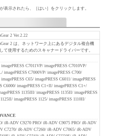
、『同意』を示す下記のボタンをクリックした時点、
面が表示されたら、［はい］をクリックします。
ンストールした時点で発効し、下記(2)または(3)
存続します。
ウェア」およびその複製物のすべてを廃棄および消去
終了させることができます。
Gear 2 Ver.2.22
ずれかの条項に違反した場合、本契約書は直ちに終了
rk ScanGear 2 は、ネットワーク上にあるデジタル複合機
して使用するためのスキャナードライバーです。
よって本契約書が終了した場合、速やかに、「本ソフト
すべてを廃棄または消去するものとします。
約書第2条、第4条から第7条まで、第8条第4項および
 imagePRESS C7011VP/ imagePRESS C7010VP/
終了後も効力を有します。
/ imagePRESS C7000VP/ imagePRESS C700/
RICTED RIGHTS NOTICE
 imagePRESS C65/ imagePRESS C6011/ imagePRESS
は、米国政府の機関また団体を意味します。もしお
S C6000/ imagePRESS C1+II/ imagePRESS C1+/
である場合、以下の規定が適用されます ： The
magePRESS 1135III/ imagePRESS 1135II/ imagePRESS
" as that term is defined at 48 C.F.R. 2.101 (Oct
1125II/ imagePRESS 1125/ imagePRESS 1110II/
l computer software" and "commercial computer
 terms are used in 48 C.F.R. 12.212 (Sept 1995).
DVANCE
2 and 48 C.F.R. 227.7202-1 through 227.7202-4 (June
O/ iR-ADV C9270 PRO/ iR-ADV C9075 PRO/ iR-ADV
 Users shall acquire the SOFTWARE with only those
V C7270/ iR-ADV C7260/ iR-ADV C7065/ iR-ADV
ufacturer is Canon Inc./30-2, Shimomaruko 3-chome,