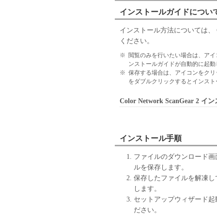
すること、および「本ソフト
インストールガイドについ
はサポートを行うことについ
７．保証の否認・免責
インストール方法については、 Colo
(1) 「本ソフトウェア」は
ください。
ン、キヤノンのライセンサー
の販売代理店または販売店の
※
閲覧のみを行いたい場合は、アイ
ンストールガイドが自動的に起動
よび特定の目的への適合性の
※
保存する場合は、アイコンをクリ
とを問わず一切しないものと
をダブルクリックするとインスト
(2) キヤノン、キヤノンの
社、それらの販売代理店また
Color Network ScanGear 
たは使用不能から生ずるいか
随的な損害を含むがこれらに
適用法で認められる限り、一
インストール手順
ン、キヤノンのライセンサー
の販売代理店または販売店が
ファイルのダウンロード画
も同様です。
ルを保存します。
(3) キヤノン、キヤノンの
保存したファイルを解凍して、
社、それらの販売代理店また
します。
「本ソフトウェア」の使用に
セットアップウィザード起
いかなる紛争についても、一
ださい。
８．契約期間