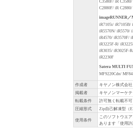
C3580F/ iR C3580/ 
C2880F/ iR C2880/
imageRUNNER／
iR7105i/ iR7105B/ 
iR5570N/ iR5570/ 
iR4570/ iR3570F/ i
iR3225F-R/ iR3225
iR3035/ iR3025F-R/
iR2230F
Satera MULTI F
MF9220Cdn/ MF84
作成者
キヤノン株式会社
掲載者
キヤノンマーケテ
転載条件
許可無く転載不可
圧縮形式
Zip自己解凍型（E
このソフトウエア
使用条件
あります「使用許