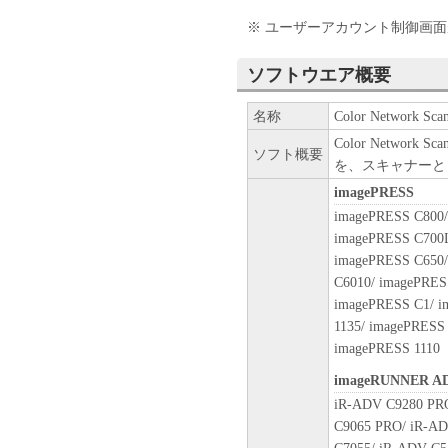
(1) 本契約書は、お客様が
※ ユーザーアカウント制御画
または「本ソフトウェア」をイ
により終了されるまで有効に
ソフトウエア概要
(2) お客様は、「本ソフト
することにより、本契約書を
名称
Color Network Scan
(3) お客様が本契約書のい
Color Netwo
します。
ソフト概要
を、スキャナーと
(4) お客様は、上記(3)に
imagePRESS
ウェア」およびその複製物の
(5) 上記にかかわらず、本契
imagePRESS C800/
第10条の規定は、本契約書の
imagePRESS C700L
９．U.S. GOVERNMENT REST
imagePRESS C650/
“米国政府エンドユーザー”と
C6010/ imagePRES
客様が米国政府エンドユーザー
imagePRESS C1/ i
SOFTWARE is a "commercial item,
1135/ imagePRESS 
1995), consisting of "commercia
imagePRESS 1110
software documentation," as such
imageRUNNER A
Consistent with 48 C.F.R. 12.21
iR-ADV C9280 PR
1995), all U.S. Government End
C9065 PRO/ iR-AD
rights set forth herein. The man