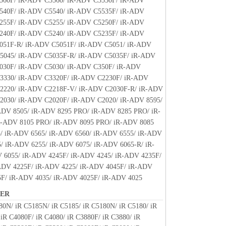
560F/ iR-ADV C5560/ iR-ADV C5550F/ iR-ADV
.
540F/ iR-ADV C5540/ iR-ADV C5535F/ iR-ADV
SOFTWARE"とは、本契約書中で定義される「本ソフ
255F/ iR-ADV C5255/ iR-ADV C5250F/ iR-ADV
すものとします。
240F/ iR-ADV C5240/ iR-ADV C5235F/ iR-ADV
051F-R/ iR-ADV C5051F/ iR-ADV C5051/ iR-ADV
たはその一部が法律により無効であると決定された
5045/ iR-ADV C5035F-R/ iR-ADV C5035F/ iR-ADV
全に有効に存続するものとします。
030F/ iR-ADV C5030/ iR-ADV C350F/ iR-ADV
3330/ iR-ADV C3320F/ iR-ADV C2230F/ iR-ADV
2220/ iR-ADV C2218F-V/ iR-ADV C2030F-R/ iR-ADV
2030/ iR-ADV C2020F/ iR-ADV C2020/ iR-ADV 8595/
ADV 8505/ iR-ADV 8295 PRO/ iR-ADV 8285 PRO/ iR-
-ADV 8105 PRO/ iR-ADV 8095 PRO/ iR-ADV 8085
/ iR-ADV 6565/ iR-ADV 6560/ iR-ADV 6555/ iR-ADV
/ iR-ADV 6255/ iR-ADV 6075/ iR-ADV 6065-R/ iR-
 6055/ iR-ADV 4245F/ iR-ADV 4245/ iR-ADV 4235F/
ADV 4225F/ iR-ADV 4225/ iR-ADV 4045F/ iR-ADV
5F/ iR-ADV 4035/ iR-ADV 4025F/ iR-ADV 4025
NER
80N/ iR C5185N/ iR C5185/ iR C5180N/ iR C5180/ iR
iR C4080F/ iR C4080/ iR C3880F/ iR C3880/ iR