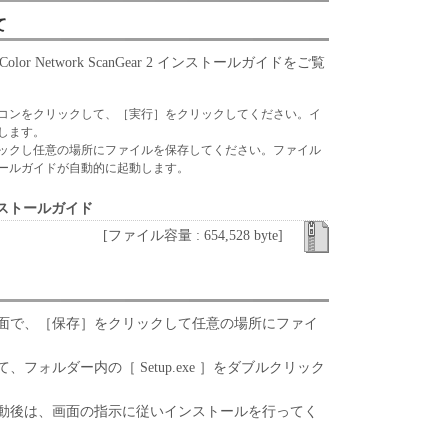
ウェア」に対してアップデート、バグの修正あるい
て
て、いかなる責任も負うものではありません。
r Network ScanGear 2 インストールガイドをご覧
、『現状のまま』の状態で使用許諾されます。キヤノ
、キヤノンの子会社、キヤノンの関連会社、それら
いずれも、「本ソフトウェア」に関して、商品性お
コンをクリックして、［実行］をクリックしてください。イ
します。
保証を含め、いかなる保証も、明示たると黙示たる
ックし任意の場所にファイルを保存してください。ファイル
します。
ールガイドが自動的に起動します。
ライセンサー、キヤノンの子会社、キヤノンの関連会
は販売店のいずれも、「本ソフトウェア」の使用ま
2 インストールガイド
なる損害（逸失利益およびその他の派生的または付
[ファイル容量 : 654,528 byte]
限定されない全ての損害を言います。）について、
切の責任を負わないものとします。たとえ、キヤノ
、キヤノンの子会社、キヤノンの関連会社、それら
かかる損害の可能性について知らされていた場合で
面で、［保存］をクリックして任意の場所にファイ
ライセンサー、キヤノンの子会社、キヤノンの関連会
フォルダー内の［ Setup.exe ］をダブルクリック
は販売店のいずれも、「本ソフトウェア」、または
起因または関連してお客様と第三者との間に生じた
動後は、画面の指示に従いインストールを行ってく
切責任を負わないものとします。