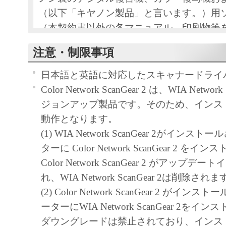
（以下「キヤノン製品」と言います。）用
（本契約書以外の各マニュアル、印刷物等
以下「本ソフトウェア」と言います。）を
注意・制限事項
めの、お客様とキヤノン株式会社（以下キ
す。）との間の契約書です。
日本語と英語に対応したスキャナードライ
お客様は、『同意』を示す下記のボタンを
Color Network ScanGear 2 は、WIA Networ
点、または「本ソフトウェア」のインスト
ジョンアップ製品です。そのため、インス
をもって、本契約書に同意したことになり
動作となります。
お客様が本契約書に同意できない場合、「
(1) WIA Network ScanGear 2がイン
ア」を使用することはできません。
ターに Color Network ScanGear 2 
１．許諾
Color Network ScanGear 2 がアップ
(1) キヤノンは、お客様が「キヤノン製品
れ、WIA Network ScanGear 2は削除され
のために、「キヤノン製品」に直接または
(2) Color Network ScanGear 2 がイ
通じ接続される複数のコンピューター（以
ーターにWIA Network ScanGear 2を
と言います。）において、「本ソフトウェ
ダウングレードは禁止されており、インス