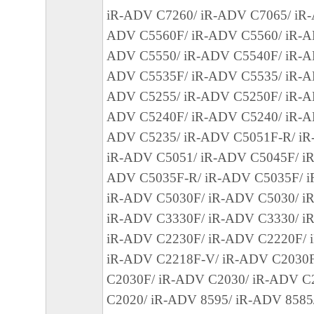
(3) お客様が本契約書のいずれかの条項に
iR-ADV C7260/ iR-ADV C7065/ iR-
契約書は直ちに終了します。
ADV C5560F/ iR-ADV C5560/ iR-A
(4) お客様は、上記(3)によって本契約書
ADV C5550/ iR-ADV C5540F/ iR-A
やかに、「本ソフトウェア」およびその複
ADV C5535F/ iR-ADV C5535/ iR-A
廃棄または消去するものとします。
ADV C5255/ iR-ADV C5250F/ iR-A
(5) 上記にかかわらず、本契約書第2条、第
ADV C5240F/ iR-ADV C5240/ iR-A
で、第8条第4項および第10条の規定は、本
ADV C5235/ iR-ADV C5051F-R/ iR
も効力を有します。
iR-ADV C5051/ iR-ADV C5045F/ iR
９．U.S. GOVERNMENT RESTRICTED RIG
ADV C5035F-R/ iR-ADV C5035F/ i
“米国政府エンドユーザー”とは、米国政府
iR-ADV C5030F/ iR-ADV C5030/ i
を意味します。もしお客様が米国政府エン
iR-ADV C3330F/ iR-ADV C3330/ i
る場合、以下の規定が適用されます ： The SOF
iR-ADV C2230F/ iR-ADV C2220F/ 
"commercial item," as that term is defined at 48
iR-ADV C2218F-V/ iR-ADV C2030
1995), consisting of "commercial computer soft
C2030F/ iR-ADV C2030/ iR-ADV C
"commercial computer software documentation," 
C2020/ iR-ADV 8595/ iR-ADV 8585
used in 48 C.F.R. 12.212 (Sept 1995). Consiste