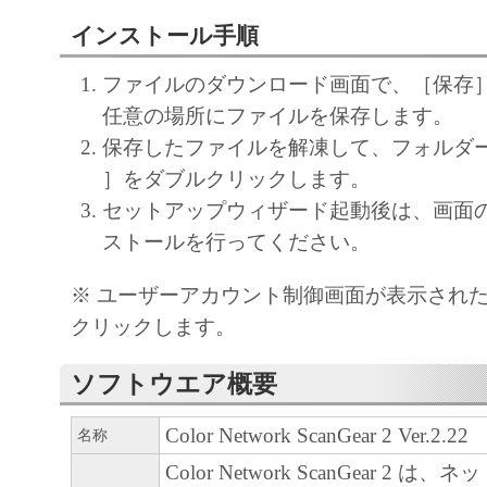
(1) 「本ソフトウェア」は、『現状のまま
諾されます。キヤノン、キヤノンのライセ
インストール手順
ンの子会社、キヤノンの関連会社、それら
ファイルのダウンロード画面で、［保存
たは販売店のいずれも、「本ソフトウェア
任意の場所にファイルを保存します。
品性および特定の目的への適合性の保証を
保存したファイルを解凍して、フォルダー内の［
保証も、明示たると黙示たるとを問わず一
］をダブルクリックします。
します。
セットアップウィザード起動後は、画面
(2) キヤノン、キヤノンのライセンサー、
ストールを行ってください。
社、キヤノンの関連会社、それらの販売代
店のいずれも、「本ソフトウェア」の使用
※ ユーザーアカウント制御画面が表示され
から生ずるいかなる損害（逸失利益および
クリックします。
または付随的な損害を含むがこれらに限定
損害を言います。）について、適用法で認
ソフトウエア概要
一切の責任を負わないものとします。たと
Color Network ScanGear 2 Ver.2.22
名称
キヤノンのライセンサー、キヤノンの子会
Color Network ScanGear 2 
関連会社、それらの販売代理店または販売