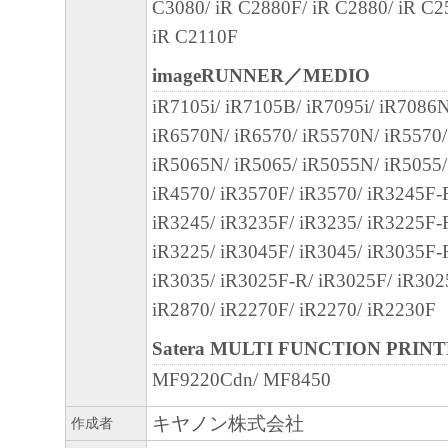
C3080/ iR C2880F/ iR C2880/ iR C2
iR C2110F
No.026294
imageRUNNER／MEDIO
iR7105i/ iR7105B/ iR7095i/ iR7086
iR6570N/ iR6570/ iR5570N/ iR5570
iR5065N/ iR5065/ iR5055N/ iR5055/
iR4570/ iR3570F/ iR3570/ iR3245F-
iR3245/ iR3235F/ iR3235/ iR3225F-
iR3225/ iR3045F/ iR3045/ iR3035F-
iR3035/ iR3025F-R/ iR3025F/ iR302
iR2870/ iR2270F/ iR2270/ iR2230F
Satera MULTI FUNCTION PRIN
MF9220Cdn/ MF8450
キヤノン株式会社
作成者