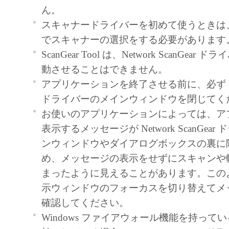
契約書においては、「本ソフトウェア」を
ん。
の記憶媒体上にインストールすること、ま
スキャナードライバーを初めて使うときは、Scan
ターにおいて表示すること、アクセスする
でスキャナーの選択をする必要があります
実行することのいずれも含むものとします
ScanGear Tool は、Network ScanGea
非独占的権利をお客様に対して許諾します
動させることはできません。
た「指定機器」にネットワークを通じて接
アプリケーションを終了させる前に、必ず Netwo
ューター上で、かかるコンピューターの使
ドライバーのメインウィンドウを閉じてく
「本ソフトウェア」を使用させることがで
お使いのアプリケーションによっては、ア
るコンピューターの使用者に本契約書上の
表示するメッセージが Network ScanGea
を遵守させるとともに、その履行に関し全
ンウィンドウやダイアログボックスの裏に
を条件とします。
め、メッセージの表示をせずにスキャンや
(2) お客様は、上記(1)に基づいて「本ソ
まったように見えることがあります。この
するためのバックアップとして、「本ソフ
示ウィンドウのフォーカスを切り替えてメ
部、複製することができます。
確認してください。
(3) 上記(1)および(2)に定める場合を除き
Windows ファイアウォール機能を持ってい
ヤノンのライセンサーのいかなる知的財産