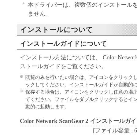
「本ソフトウェア」に係る権原および所有
本ドライバーは、複数個のインストール
によりキヤノンまたはキヤノンのライセン
ません。
す。
インストールについて
５．輸出
お客様は、日本国政府または関連する外国
インストールガイドについて
許可等を得ることなしに、「本ソフトウェ
インストール方法については、 Color Network S
は一部を、直接または間接に輸出してはな
ストールガイドをご覧ください。
６．サポートおよびアップデート
キヤノン、キヤノンの子会社、関係会社、
※
閲覧のみを行いたい場合は、アイコンをクリック
理店および販売店、並びにキヤノンのライ
ックしてください。インストールガイドが自動的
※
保存する場合は、アイコンをクリックし任意の場
客様による「本ソフトウェア」の使用を支
てください。ファイルをダブルクリックするとイ
よび「本ソフトウェア」に対してアップデ
動的に起動します。
正あるいはサポートを行うことについて、
負うものではありません。
Color Network ScanGear 2 インストールガ
７．保証の否認・免責
[ファイル容量 : 654