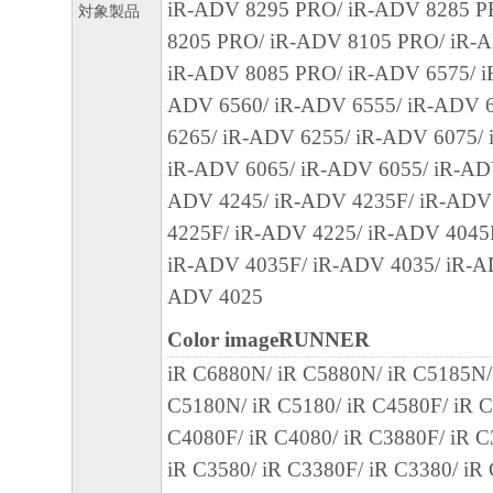
iR-ADV 8295 PRO/ iR-ADV 8285 P
対象製品
12.212 and 48 C.F.R. 227.7202-1 through 227.
8205 PRO/ iR-ADV 8105 PRO/ iR-
1995), all U.S. Government End Users shall acqu
iR-ADV 8085 PRO/ iR-ADV 6575/ i
SOFTWARE with only those rights set forth her
ADV 6560/ iR-ADV 6555/ iR-ADV 
manufacturer is Canon Inc./30-2, Shimomaruko
6265/ iR-ADV 6255/ iR-ADV 6075/
ku, Tokyo 146-8501, Japan.
iR-ADV 6065/ iR-ADV 6055/ iR-AD
本条項中で使用される"the SOFTWARE"
ADV 4245/ iR-ADV 4235F/ iR-ADV
定義される「本ソフトウェア」を意味し、
4225F/ iR-ADV 4225/ iR-ADV 4045
します。
iR-ADV 4035F/ iR-ADV 4035/ iR-A
10．分離可能性
ADV 4025
本契約書のいずれかの条項またはその一部
Color imageRUNNER
効であると決定された場合でも、その他の
iR C6880N/ iR C5880N/ iR C5185N/
効に存続するものとします。
C5180N/ iR C5180/ iR C4580F/ iR C
以 上
C4080F/ iR C4080/ iR C3880F/ iR C
iR C3580/ iR C3380F/ iR C3380/ iR
キヤノン株式会社