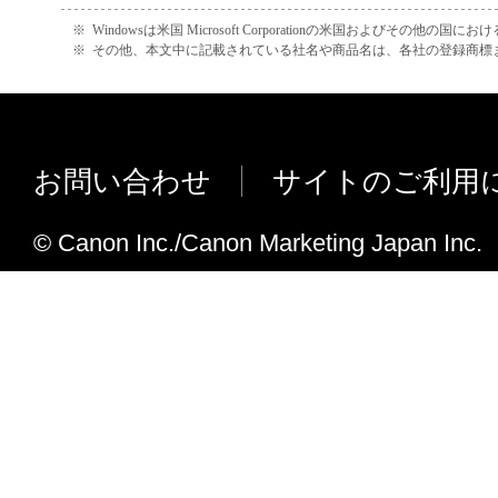
デバイスの機能追加に合わせてユーザ
※
Windowsは米国 Microsoft Corporationの米国およびその他の国
※
その他、本文中に記載されている社名や商品名は、各社の登録商標
応しました。
スキャナー選択情報などの設定情報を Wi
ーアカウント単位で保存できるように
解像度に任意の設定値を手動入力でき
お問い合わせ
サイトのご利用
た。
「フィーダーサイズ誤認識」のステー
© Canon Inc./Canon Marketing Japan Inc.
メッセージを追加しました。
Ver.2.00からVer.2.11への変更点
iR-ADV C3330/ 3320に対応しました。
imagePRESS C700Lに対応しました。
インストールセットで言語の選択に対
オフラインメッセージ上での再試行を
た。
ドライバーUIのメインウィンドウのサ