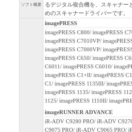
るデジタル複合機を、スキャナー
ソフト概要
の可能性について知らされていた場合でも
めのスキャナードライバーです。
(3) キヤノン、キヤノンのライセンサー、
社、キヤノンの関連会社、それらの販売代
imagePRESS
店のいずれも、「本ソフトウェア」、また
imagePRESS C800/ imagePRESS C7
ェア」の使用に起因または関連してお客様
imagePRESS C7010VP/ imagePRES
に生じたいかなる紛争についても、一切責
imagePRESS C7000VP/ imagePRESS
のとします。
imagePRESS C650/ imagePRESS C6
８．契約期間
C6011/ imagePRESS C6010/ imageP
(1) 本契約書は、お客様が、『同意』を示
imagePRESS C1+II/ imagePRESS C
クリックした時点、または「本ソフトウェ
C1/ imagePRESS 1135III/ imagePRES
ールした時点で発効し、下記(2)または(3)
imagePRESS 1135/ imagePRESS 112
まで有効に存続します。
1125/ imagePRESS 1110II/ imagePR
(2) お客様は、「本ソフトウェア」および
imageRUNNER ADVANCE
てを廃棄および消去することにより、本契
iR-ADV C9280 PRO/ iR-ADV C927
ることができます。
C9075 PRO/ iR-ADV C9065 PRO/ i