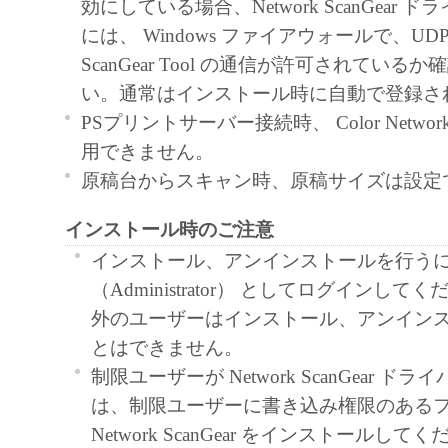
効にしている場合、Network ScanGear
と黙示たるとを問わず、本契約書によって
には、 Windows ファイアウォールで、U
るいは許諾されるものではありません。
ScanGear Tool の通信が許可されている
２．制限
い。通常はインストール時に自動で登録さ
(1) お客様は、再使用許諾、譲渡、販売、
PSプリントサーバー接続時、 Color Network S
くは貸与その他の方法により、第三者に「
用できません。
ア」を使用させることはできません。
原稿台からスキャン時、原稿サイズは設定
(2) お客様は、「本ソフトウェア」の全部
インストール時のご注意
正、改変、逆コンパイル、逆アセンブル、
エンジニアリング等することはできません
インストール、アンインストールを行う
このような行為をさせてはなりません。
（Administrator） としてログインし
３．著作権表示
外のユーザーはインストール、アンイン
お客様は、「本ソフトウェア」に含まれる
とはできません。
キヤノンのライセンサーの著作権表示を変
制限ユーザーが Network ScanGear 
しくは削除してはなりません。
は、制限ユーザーに書き込み権限のある
４．所有権
Network ScanGear をインストールして