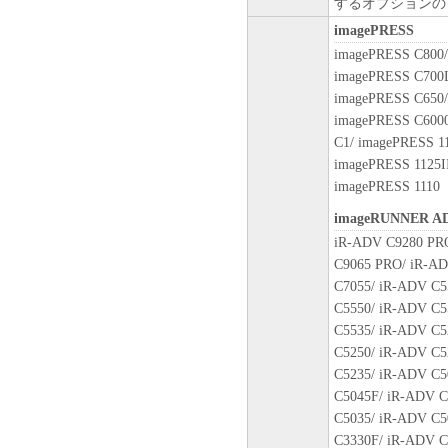
するオプションの
ップとして、「本ソフトウェ
(3) 上記(1)および(2)
imagePRESS
ーのいかなる知的財産権も、
imagePRESS C800/
お客様に譲渡あるいは許諾さ
imagePRESS C700L
imagePRESS C650/
２．制限
imagePRESS C6000
(1) お客様は、再使用許諾
C1/ imagePRESS 11
法により、第三者に「本ソフ
imagePRESS 1125II
(2) お客様は、「本ソフト
imagePRESS 1110
ル、逆アセンブル、その他リ
imageRUNNER A
また第三者にこのような行為
iR-ADV C9280 PR
C9065 PRO/ iR-AD
３．帰属
C7055/ iR-ADV C5
「本ソフトウェア」に係る権
C5550/ iR-ADV C5
キヤノンのライセンサーに帰
C5535/ iR-ADV C5
４．著作権表示
C5250/ iR-ADV C5
お客様は、「本ソフトウェア
C5235/ iR-ADV C5
ーの著作権表示を変更し、除
C5045F/ iR-ADV C
C5035/ iR-ADV C5
５．保証の否認・免責
C3330F/ iR-ADV C