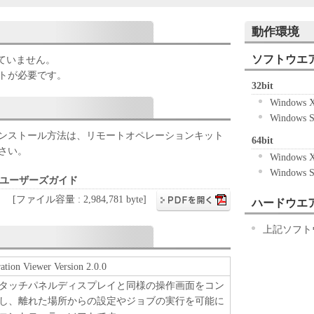
記のボタンをクリックした時点、または「本ソフト
動作環境
ずれかをもって、本契約書に同意したことになりま
ソフトウエ
していません。
ない場合、「本ソフトウェア」を使用することはで
トが必要です。
32bit
Windows
Windows 
「キヤノン製品」を利用する目的のために、「キヤノ
ンストール方法は、リモートオペレーションキット
64bit
ワークを通じ接続される複数のコンピューター（以
さい。
Windows
）において、「本ソフトウェア」を使用（本契約書
Windows 
ア」をコンピューターの記憶媒体上にインストール
 ユーザーズガイド
ターにおいて表示すること、アクセスすること、も
[ファイル容量 : 2,984,781 byte]
ハードウエ
も含むものとします。）するための非独占的権利を
お客様は、また「指定機器」にネットワークを通じ
上記ソフト
上で、かかるコンピューターの使用者に対して「本
ことができますが、かかるコンピューターの使用者
tion Viewer Version 2.0.0
件を遵守させるとともに、その履行に関し全責任を
タッチパネルディスプレイと同様の操作画面をコン
し、離れた場所からの設定やジョブの実行を可能に
基づいて「本ソフトウェア」を使用するためのバックア