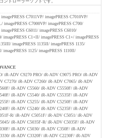
コントローラーソフトです。
ア」を１部、複製することができます。
に定める場合を除き、キヤノンまたはキヤノンのライセンサ
明示たると黙示たるとを問わず、本契約書によって
 imagePRESS C7011VP/ imagePRESS C7010VP/
れるものではありません。
/ imagePRESS C7000VP/ imagePRESS C700/
 imagePRESS C6011/ imagePRESS C6010/
/ imagePRESS C1+II/ imagePRESS C1+/ imagePRESS
、譲渡、販売、頒布、リースもしくは貸与その他の方
35III/ imagePRESS 1135II/ imagePRESS 1135/
トウェア」を使用させることはできません。
/ imagePRESS 1125/ imagePRESS 1110II/
ウェア」の全部または一部を修正、改変、逆コンパイ
バースエンジニアリング等することはできません。
DVANCE
をさせてはなりません。
O/ iR-ADV C9270 PRO/ iR-ADV C9075 PRO/ iR-ADV
V C7270/ iR-ADV C7260/ iR-ADV C7065/ iR-ADV
560F/ iR-ADV C5560/ iR-ADV C5550F/ iR-ADV
原および所有権は、その内容によりキヤノンまたは
540F/ iR-ADV C5540/ iR-ADV C5535F/ iR-ADV
属します。
255F/ iR-ADV C5255/ iR-ADV C5250F/ iR-ADV
240F/ iR-ADV C5240/ iR-ADV C5235F/ iR-ADV
」に含まれるキヤノンまたはキヤノンのライセンサ
051F-R/ iR-ADV C5051F/ iR-ADV C5051/ iR-ADV
去しもしくは削除してはなりません。
5045/ iR-ADV C5035F-R/ iR-ADV C5035F/ iR-ADV
030F/ iR-ADV C5030/ iR-ADV C350F/ iR-ADV
3330/ iR-ADV C3320F/ iR-ADV C2230F/ iR-ADV