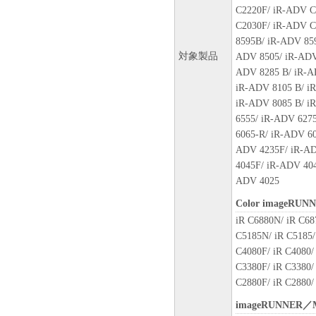
(1) 「本ソフトウェア」は
C2220F/ iR-ADV C
ン、キヤノンのライセンサー
C2030F/ iR-ADV C
の販売代理店または販売店の
8595B/ iR-ADV 85
よび特定の目的への適合性の
対象製品
ADV 8505/ iR-ADV
とを問わず一切しないものと
ADV 8285 B/ iR-A
(2) キヤノン、キヤノンの
iR-ADV 8105 B/ i
社、それらの販売代理店また
iR-ADV 8085 B/ i
たは使用不能から生ずるいか
6555/ iR-ADV 627
随的な損害を含むがこれらに
6065-R/ iR-ADV 60
適用法で認められる限り、一
ADV 4235F/ iR-AD
ン、キヤノンのライセンサー
4045F/ iR-ADV 40
の販売代理店または販売店が
ADV 4025
も同様です。
Color imageRUN
(3) キヤノン、キヤノンの
iR C6880N/ iR C68
社、それらの販売代理店また
C5185N/ iR C5185/
「本ソフトウェア」の使用に
C4080F/ iR C4080/ 
いかなる紛争についても、一
C3380F/ iR C3380/ 
C2880F/ iR C2880/
６．輸出
お客様は、日本国政府または
imageRUNNER／