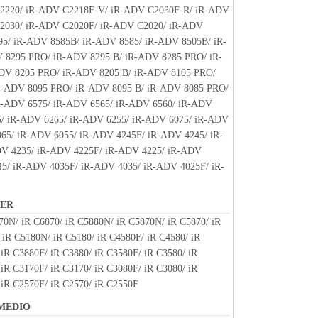
、『現状のまま』の状態で使用許諾されます。キヤノ
2220/ iR-ADV C2218F-V/ iR-ADV C2030F-R/ iR-ADV
、キヤノンの子会社、キヤノンの関連会社、それら
2030/ iR-ADV C2020F/ iR-ADV C2020/ iR-ADV
いずれも、「本ソフトウェア」に関して、商品性お
95/ iR-ADV 8585B/ iR-ADV 8585/ iR-ADV 8505B/ iR-
保証を含め、いかなる保証も、明示たると黙示たる
 8295 PRO/ iR-ADV 8295 B/ iR-ADV 8285 PRO/ iR-
します。
DV 8205 PRO/ iR-ADV 8205 B/ iR-ADV 8105 PRO/
ライセンサー、キヤノンの子会社、キヤノンの関連会
R-ADV 8095 PRO/ iR-ADV 8095 B/ iR-ADV 8085 PRO/
は販売店のいずれも、「本ソフトウェア」の使用ま
R-ADV 6575/ iR-ADV 6565/ iR-ADV 6560/ iR-ADV
なる損害（逸失利益およびその他の派生的または付
5/ iR-ADV 6265/ iR-ADV 6255/ iR-ADV 6075/ iR-ADV
限定されない全ての損害を言います。）について、
65/ iR-ADV 6055/ iR-ADV 4245F/ iR-ADV 4245/ iR-
切の責任を負わないものとします。たとえ、キヤノ
V 4235/ iR-ADV 4225F/ iR-ADV 4225/ iR-ADV
、キヤノンの子会社、キヤノンの関連会社、それら
45/ iR-ADV 4035F/ iR-ADV 4035/ iR-ADV 4025F/ iR-
かかる損害の可能性について知らされていた場合で
NER
ライセンサー、キヤノンの子会社、キヤノンの関連会
70N/ iR C6870/ iR C5880N/ iR C5870N/ iR C5870/ iR
は販売店のいずれも、「本ソフトウェア」、または
 iR C5180N/ iR C5180/ iR C4580F/ iR C4580/ iR
起因または関連してお客様と第三者との間に生じた
iR C3880F/ iR C3880/ iR C3580F/ iR C3580/ iR
切責任を負わないものとします。
iR C3170F/ iR C3170/ iR C3080F/ iR C3080/ iR
 iR C2570F/ iR C2570/ iR C2550F
関連する外国政府より必要な認可等を得ることなし
MEDIO