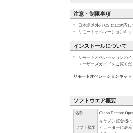
お客様は、『同意』を示す下
注意・制限事項
ウェア」のインストールのい
す。
日本語以外の OS には対応
お客様が本契約書に同意でき
リモートオペレーションキッ
きません。
インストールについて
１．許諾
(1) キヤノンは、お客様が
リモートオペレーションのイ
ン製品」に直接またはネット
ユーザーズガイドをご覧くだ
下「指定機器」と言います。
においては、「本ソフトウェ
リモートオペレーションキット
すること、またはコンピュー
しくは実行することのいずれ
お客様に対して許諾します。
ソフトウエア概要
て接続されたコンピューター
ソフトウェア」を使用させる
名称
Canon Remote Opera
に本契約書上の義務および条
キヤノン複合機の
負うことを条件とします。
ソフト概要
ピューターに表示
(2) お客様は、上記(1)に