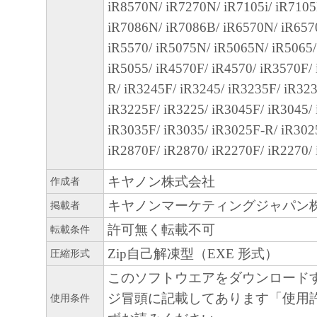
iR8570N/ iR7270N/ iR7105i/ iR7105
(3)キヤノン、キヤノンのライセンサー、キ
iR7086N/ iR7086B/ iR6570N/ iR657
社、それらの販売代理店および販売店は、
iR5570/ iR5075N/ iR5065N/ iR5065
ェア」または「許諾ソフトウェア」の使用
iR5055/ iR4570F/ iR4570/ iR3570F/
連してお客様と第三者との間に生じたいか
R/ iR3245F/ iR3245/ iR3235F/ iR32
ても、一切責任を負わないものとします。
iR3225F/ iR3225/ iR3045F/ iR3045/
８．契約期間
iR3035F/ iR3035/ iR3025F-R/ iR302
(1)本契約書は、お客様が『同意』を示す
iR2870F/ iR2870/ iR2270F/ iR2270/ 
リックした時点で発効し、下記(2)または(3
キヤノン株式会社
作成者
るまで有効に存続します。
キヤノンマーケティングジャパン
掲載者
(2)お客様は、「許諾ソフトウェア」およ
許可無く転載不可
べてをアンインストール、廃棄および消去
転載条件
り、本契約書を終了させることができます
Zip自己解凍型（EXE 形式）
圧縮形式
(3)お客様が本契約書のいずれかの条項に
このソフトウエアをダウンロード
契約書は直ちに終了します。
ジ冒頭に記載してあります「使用
使用条件
(4)お客様は、上記(3)による本契約書の終