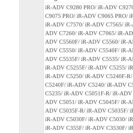
(1)お客様は、再使用許諾、譲渡、販売、
iR-ADV C9280 PRO/ iR-ADV C927
は貸与その他の方法により、第三者に「許
C9075 PRO/ iR-ADV C9065 PRO/ i
ア」を使用させることはできません。
iR-ADV C7570/ iR-ADV C7565/ iR-
(2)お客様は、「許諾ソフトウェア」の全
ADV C7260/ iR-ADV C7065/ iR-AD
正、改変、逆アセンブル、逆コンパイル、
ADV C5560F/ iR-ADV C5560/ iR-A
エンジニアリング等することはできません
ADV C5550/ iR-ADV C5540F/ iR-A
このような行為をさせてはなりません。
ADV C5535F/ iR-ADV C5535/ iR-A
iR-ADV C5255F/ iR-ADV C5255/ i
３．著作権表示
iR-ADV C5250/ iR-ADV C5240F-R/
お客様は、「許諾ソフトウェア」に含まれ
C5240F/ iR-ADV C5240/ iR-ADV C
はキヤノンのライセンサーの著作権表示を
C5235/ iR-ADV C5051F-R/ iR-ADV 
もしくは削除してはなりません。
ADV C5051/ iR-ADV C5045F/ iR-A
４．所有権
ADV C5035F-R/ iR-ADV C5035F/ i
「許諾ソフトウェア」にかかる権原および
iR-ADV C5030F/ iR-ADV C5030/ iR
内容によりキヤノンまたはキヤノンのライ
iR-ADV C355F/ iR-ADV C3530F/ i