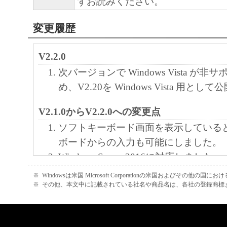
ずお読みください。
諾ソフトウェア」およびその複製物のすべ
トール、廃棄および消去するものとします
変更履歴
９．U.S. GOVERNMENT RESTRICTED RIG
V2.2.0
The Software is a “commercial item,” as that term
次バージョンで Windows Vista が
C.F.R. 2.101 (Oct 1995), consisting of “commer
め、V2.20を Windows Vista 用とし
software” and “commercial computer software d
such terms are used in 48 C.F.R. 12.212 (Sept 1
V2.1.0からV2.2.0への変更点
with 48 C.F.R. 12.212 and 48 C.F.R. 227.7202
ソフトキーボード画面を表示している
227.7202-4 (June 1995), all U.S. Government E
ボードからの入力も可能にしました。
acquire the Software with only those rights set fo
Windows Server 2016に対応しました。
Manufacturer is Canon Inc./30-2, Shimomaruko
※
Windowsは米国 Microsoft Corporationの米国およびその他の国
V2.0.0からV2.1.0への変更点
ku, Tokyo 146-8501, Japan.
※
その他、本文中に記載されている社名や商品名は、各社の登録商標
Windows XP と Windows Server 2
本契約書において、“Software”という語
ました。
る「許諾ソフトウェア」を意味し、指し示
Viewer上でドラッグ／フリックする