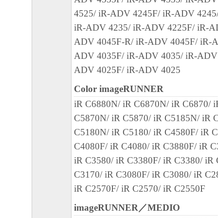
4525/ iR-ADV 4245F/ iR-ADV 4245
諾されます。キヤノン、キヤノンのライセ
iR-ADV 4235/ iR-ADV 4225F/ iR-A
ンの子会社、それらの販売代理店および販
ADV 4045F-R/ iR-ADV 4045F/ iR-A
ソフトウェア」に関して、商品性および特
ADV 4035F/ iR-ADV 4035/ iR-ADV 
合性の保証を含め、いかなる保証も、明示
ADV 4025F/ iR-ADV 4025
とを問わず一切行わないものとします。
(2)キヤノン、キヤノンのライセンサー、キ
Color imageRUNNER
社、それらの販売代理店および販売店は、
iR C6880N/ iR C6870N/ iR C6870/ 
ェア」の使用または使用不能から生ずるい
C5870N/ iR C5870/ iR C5185N/ iR C
失利益およびその他の派生的または付随的
C5180N/ iR C5180/ iR C4580F/ iR C
これらに限定されない全ての損害を言いま
C4080F/ iR C4080/ iR C3880F/ iR C
て、適用法で認められる限り、一切の責任
iR C3580/ iR C3380F/ iR C3380/ iR
とします。たとえ、キヤノン、キヤノンの
C3170/ iR C3080F/ iR C3080/ iR C2
キヤノンの子会社、それらの販売代理店お
iR C2570F/ iR C2570/ iR C2550F
かる損害の可能性について知らされていた
imageRUNNER／MEDIO
す。