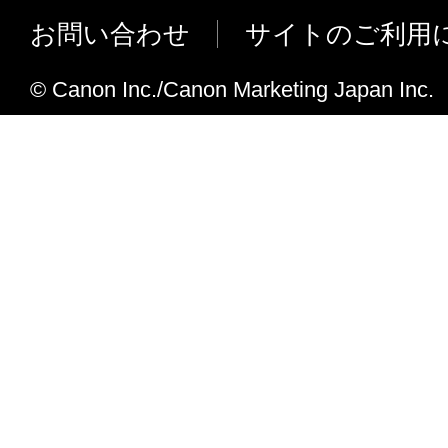
す。
の操作パネルでドラッグ／フリックし
お問い合わせ
サイトのご利用
１０．分離可能性
作を可能としました。
本契約書のいずれかの条項またはその一部
※ プラットフォームバージョンV3.4
© Canon Inc./Canon Marketing Japan Inc.
効となった場合でも、本契約書のそれ以外
インストール時に表示されるEULAを
有効に存続するものとします。
以上
キヤノン株式会社
I010G016322