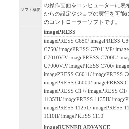
(1)お客様は、「許諾ソフトウェア」を、
の操作画面をコンピューターに表
必要な範囲において、複数のコンピュータ
ソフト概要
からの設定やジョブの実行を可能
約書においては、「許諾ソフトウェア」を
のコントローラーソフトです。
の記憶媒体上にインストールすること、ま
imagePRESS
ターにおいて表示すること、アクセスする
imagePRESS C850/ imagePRESS C8
実行することのいずれも含むものとします
C750/ imagePRESS C7011VP/ imag
できます。
C7010VP/ imagePRESS C700L/ im
(2)お客様は、「許諾ソフトウェア」を、上記
C7000VP/ imagePRESS C700/ imag
使用するためのバックアップ目的で1部複
imagePRESS C6011/ imagePRESS C
ます。
imagePRESS C6000/ imagePRESS C1
(3)本契約書に明示的に定める場合を除き
imagePRESS C1+/ imagePRESS C1/
キヤノンのライセンサーのいかなる知的財
1135III/ imagePRESS 1135II/ image
ると黙示たるとを問わず、本契約書によっ
imagePRESS 1125II/ imagePRESS 1
あるいは許諾されるものではありません。
1110II/ imagePRESS 1110
２．制限
imageRUNNER ADVANCE