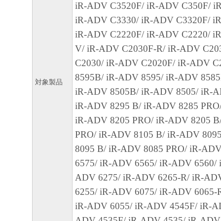
します。
iR-ADV C3520F/ iR-ADV C350F/ i
iR-ADV C3330/ iR-ADV C3320F/ i
５．輸出
iR-ADV C2220F/ iR-ADV C2220/ i
お客様は、日本国政府または関連する外国
V/ iR-ADV C2030F-R/ iR-ADV C20
許可等を得ることなしに、「許諾ソフトウ
C2030/ iR-ADV C2020F/ iR-ADV C
たは一部を、直接または間接に輸出しては
8595B/ iR-ADV 8595/ iR-ADV 8585
対象製品
iR-ADV 8505B/ iR-ADV 8505/ iR-
６．サポートおよびアップデート
iR-ADV 8295 B/ iR-ADV 8285 PRO/
キヤノン、キヤノンのライセンサー、キヤ
iR-ADV 8205 PRO/ iR-ADV 8205 B
それらの販売代理店および販売店は、お客
PRO/ iR-ADV 8105 B/ iR-ADV 809
ソフトウェア」の使用を支援すること、お
8095 B/ iR-ADV 8085 PRO/ iR-ADV
トウェア」に対してアップデート、バグの
6575/ iR-ADV 6565/ iR-ADV 6560/ 
ポートを行うことについて、いかなる責任
ADV 6275/ iR-ADV 6265-R/ iR-AD
ありません。
6255/ iR-ADV 6075/ iR-ADV 6065-
iR-ADV 6055/ iR-ADV 4545F/ iR-A
７．保証の否認・免責
ADV 4535F/ iR-ADV 4535/ iR-ADV
(1)「許諾ソフトウェア」は、『現状有姿