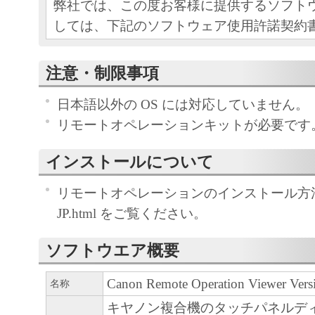
弊社では、この度お客様に提供するソフト
しては、下記のソフトウェア使用許諾契約
いただいております。『同意』を示す下記
ックした時点で、お客様は本契約書に合意
注意・制限事項
されます。お客様が本契約書にご同意いた
日本語以外の OS には対応していません。
は、本ソフトウェアを使用することはでき
リモートオペレーションキットが必要です
ソフトウェア名称 : Remote Operation Viewer Ve
インストールについて
キヤノン株式会社（以下キヤノンと言いま
様に対し、上記に記載の、本契約書ととも
リモートオペレーションのインストール方法は、R
フトウェアである「Remote Operation Viewer V
JP.html をご覧ください。
（以下「許諾ソフトウェア」と言います。
用権を下記条項に基づき許諾し、お客様も
ソフトウエア概要
意いただくものとします。
Canon Remote Operation Viewer Versi
名称
１．許諾
キヤノン複合機のタッチパネルデ