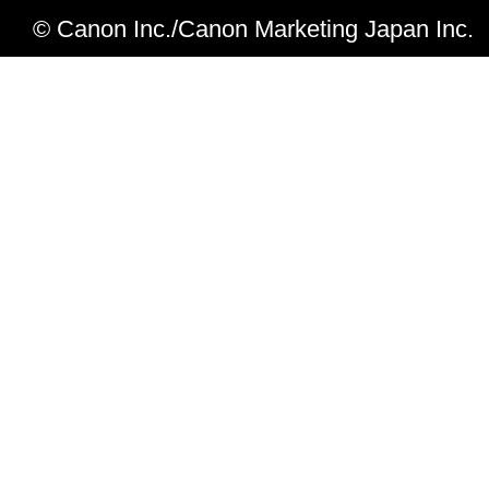
V4.15からV4.20への変更点
© Canon Inc./Canon Marketing Japan Inc.
iR-ADV C356F II に対応しました。
V4.10からV4.15への変更点
iR-ADV C355Fにおいて、解像度と
を追加しました。
V4.05からV4.10への変更点
iR-ADV C3530/ C3520に対応しました
ボンド紙・レターヘッドの用紙種類に
V4.00からV4.05への変更点
iR-ADV 4545/ 4535/ 4525、iR-ADV C
C355F、imagePRESS C850/ C750
iR-ADV C7580/ C7570/ C7565
イズの範囲を変更しました。
iR-ADV C7580/ C7570/ C7565に