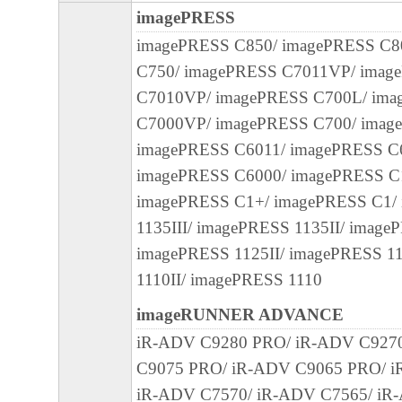
imagePRESS
キヤノンのライセンサーの著作権表示を変
imagePRESS C850/ imagePRESS C8
しくは削除してはなりません。
C750/ imagePRESS C7011VP/ imag
４．所有権
C7010VP/ imagePRESS C700L/ im
「本ソフトウェア」に係る権原および所有
C7000VP/ imagePRESS C700/ imag
によりキヤノンまたはキヤノンのライセン
imagePRESS C6011/ imagePRESS C
す。
imagePRESS C6000/ imagePRESS C1
imagePRESS C1+/ imagePRESS C1/
５．輸出
1135III/ imagePRESS 1135II/ image
お客様は、日本国政府または関連する外国
imagePRESS 1125II/ imagePRESS 1
許可等を得ることなしに、「本ソフトウェ
1110II/ imagePRESS 1110
は一部を、直接または間接に輸出してはな
imageRUNNER ADVANCE
６．サポートおよびアップデート
iR-ADV C9280 PRO/ iR-ADV C927
キヤノン、キヤノンの子会社、関係会社、
C9075 PRO/ iR-ADV C9065 PRO/ i
理店および販売店、並びにキヤノンのライ
iR-ADV C7570/ iR-ADV C7565/ iR-