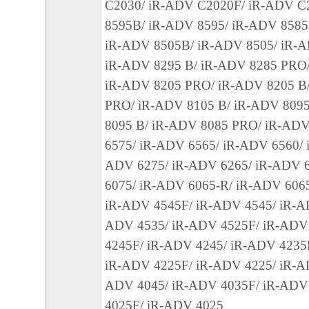
C2030/ iR-ADV C2020F/ iR-ADV C
から生ずるいかなる損害（逸失利益および
8595B/ iR-ADV 8595/ iR-ADV 8585
または付随的な損害を含むがこれらに限定
iR-ADV 8505B/ iR-ADV 8505/ iR-
損害を言います。）について、適用法で認
iR-ADV 8295 B/ iR-ADV 8285 PRO/
一切の責任を負わないものとします。たと
iR-ADV 8205 PRO/ iR-ADV 8205 B
キヤノンのライセンサー、キヤノンの子会
PRO/ iR-ADV 8105 B/ iR-ADV 809
関連会社、それらの販売代理店または販売
8095 B/ iR-ADV 8085 PRO/ iR-ADV
の可能性について知らされていた場合でも
6575/ iR-ADV 6565/ iR-ADV 6560/ 
(3) キヤノン、キヤノンのライセンサー、
ADV 6275/ iR-ADV 6265/ iR-ADV 
社、キヤノンの関連会社、それらの販売代
6075/ iR-ADV 6065-R/ iR-ADV 606
店のいずれも、「本ソフトウェア」、また
iR-ADV 4545F/ iR-ADV 4545/ iR-A
ェア」の使用に起因または関連してお客様
ADV 4535/ iR-ADV 4525F/ iR-ADV
に生じたいかなる紛争についても、一切責
4245F/ iR-ADV 4245/ iR-ADV 4235
のとします。
iR-ADV 4225F/ iR-ADV 4225/ iR-A
ADV 4045/ iR-ADV 4035F/ iR-ADV
８．契約期間
4025F/ iR-ADV 4025