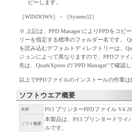
部、複製することができます。
ピーします。
(3) 上記(1)および(2)に定める場合を除き
［WINDOWS］－［System32］
ヤノンのライセンサーのいかなる知的財産
と黙示たるとを問わず、本契約書によって
※ 上記は、PPD Manager によりPPDをコ
るいは許諾されるものではありません。
リーを指定する標準のフォルダー名です。 QuarkX
を読み込むデフォルトディレクトリーは、Quark
２．制限
ジョンによって異なりますので、PPDファ
(1) お客様は、再使用許諾、譲渡、販売、
先は、QuarkXpress の"PPD Manager"で
くは貸与その他の方法により、第三者に「
ア」を使用させることはできません。
以上でPPDファイルのインストールの作業
(2) お客様は、「本ソフトウェア」の全部
正、改変、逆コンパイル、逆アセンブル、
ソフトウエア概要
エンジニアリング等することはできません
このような行為をさせてはなりません。
PS3 プリンターPPDファイル V4.26 f
名称
本製品は、PS3 プリンタードライ
３．著作権表示
ソフト概要
ルです。
お客様は、「本ソフトウェア」に含まれる