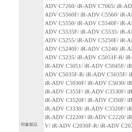
客様による「本ソフトウェア」の使用を支
ADV C7260/ iR-ADV C7065/ iR-AD
よび「本ソフトウェア」に対してアップデ
ADV C5560F/ iR-ADV C5560/ iR-A
正あるいはサポートを行うことについて、
ADV C5550/ iR-ADV C5540F/ iR-A
負うものではありません。
ADV C5535F/ iR-ADV C5535/ iR-A
ADV C5255/ iR-ADV C5250F/ iR-A
７．保証の否認・免責
ADV C5240F/ iR-ADV C5240/ iR-A
(1) 「本ソフトウェア」は、『現状のまま
ADV C5235/ iR-ADV C5051F-R/ iR
諾されます。キヤノン、キヤノンのライセ
iR-ADV C5051/ iR-ADV C5045F/ iR
ンの子会社、キヤノンの関連会社、それら
ADV C5035F-R/ iR-ADV C5035F/ i
たは販売店のいずれも、「本ソフトウェア
iR-ADV C5030F/ iR-ADV C5030/ iR
品性および特定の目的への適合性の保証を
iR-ADV C355F/ iR-ADV C3530F/ i
保証も、明示たると黙示たるとを問わず一
iR-ADV C3520F/ iR-ADV C350F/ i
します。
iR-ADV C3330/ iR-ADV C3320F/ i
(2) キヤノン、キヤノンのライセンサー、
iR-ADV C2220F/ iR-ADV C2220/ i
社、キヤノンの関連会社、それらの販売代
対象製品
V/ iR-ADV C2030F-R/ iR-ADV C20
店のいずれも、「本ソフトウェア」の使用