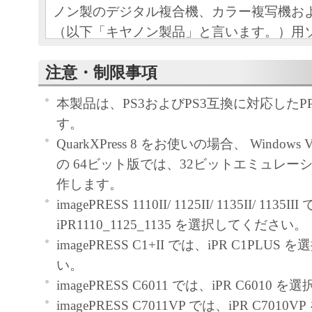
ノン製のデジタル複合機、カラー複写機お
（以下「キヤノン製品」と言います。）用
（本契約書以外の各マニュアル、印刷物等
注意・制限事項
以下「本ソフトウェア」と言います。）を
めの、お客様とキヤノン株式会社（以下キ
本製品は、PS3およびPS3互換に対応したP
す。）との間の契約書です。
す。
QuarkXPress 8 をお使いの場合、 Windows Vist
お客様は、『同意』を示す下記のボタンを
の 64ビット版では、32ビットエミュレー
点、または「本ソフトウェア」のインスト
作します。
をもって、本契約書に同意したことになり
imagePRESS 1110II/ 1125II/ 1135II/ 1135II
お客様が本契約書に同意できない場合、「
iPR1110_1125_1135 を選択してください。
ア」を使用することはできません。
imagePRESS C1+II では、iPR C1PLU
１．許諾
い。
(1) キヤノンは、お客様が「キヤノン製品
imagePRESS C6011 では、iPR C6010
のために、「キヤノン製品」に直接または
imagePRESS C7011VP では、iPR C701