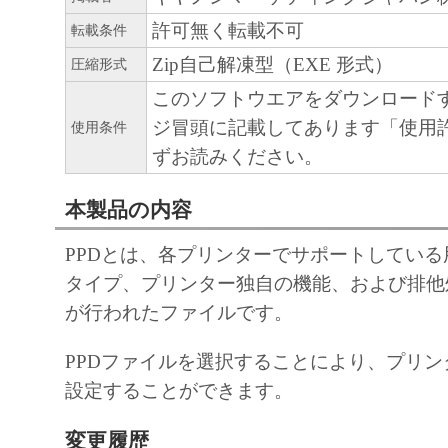
９．U.S. GOVERNMENT RESTRICTED RIG
許可無く転載不可
転載条件
“米国政府エンドユーザー”とは、米国政府
Zip自己解凍型（EXE 形式）
圧縮形式
を意味します。もしお客様が米国政府エン
る場合、以下の規定が適用されます ： The SOF
このソフトウエアをダウンロード
"commercial item," as that term is defined at 48
ジ冒頭に記載してあります「使用
使用条件
1995), consisting of "commercial computer soft
ずお読みください。
"commercial computer software documentation," 
本製品の内容
used in 48 C.F.R. 12.212 (Sept 1995). Consiste
12.212 and 48 C.F.R. 227.7202-1 through 227.
PPDとは、各プリンターでサポートしてい
1995), all U.S. Government End Users shall acqu
タイプ、プリンター独自の機能、および排他
SOFTWARE with only those rights set forth her
が行われたファイルです。
manufacturer is Canon Inc./30-2, Shimomaruko
ku, Tokyo 146-8501, Japan.
PPDファイルを選択することにより、プリ
本条項中で使用される"the SOFTWARE"
設定することができます。
定義される「本ソフトウェア」を意味し、
変更履歴
します。