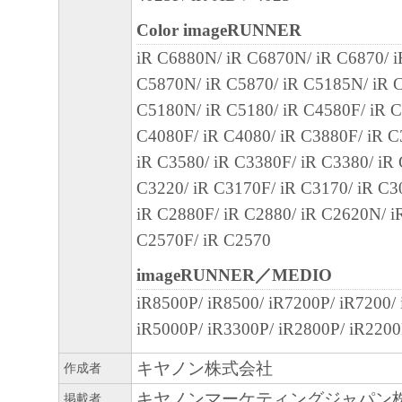
(1) 本契約書は、お客様が、『同意』を示
クリックした時点、または「本ソフトウェ
Color imageRUNNER
ールした時点で発効し、下記(2)または(3)
iR C6880N/ iR C6870N/ iR C6870/ 
まで有効に存続します。
C5870N/ iR C5870/ iR C5185N/ iR C
(2) お客様は、「本ソフトウェア」および
C5180N/ iR C5180/ iR C4580F/ iR C
てを廃棄および消去することにより、本契
C4080F/ iR C4080/ iR C3880F/ iR C
ることができます。
iR C3580/ iR C3380F/ iR C3380/ iR
(3) お客様が本契約書のいずれかの条項に
C3220/ iR C3170F/ iR C3170/ iR C3
契約書は直ちに終了します。
iR C2880F/ iR C2880/ iR C2620N/ i
(4) お客様は、上記(3)によって本契約書
C2570F/ iR C2570
やかに、「本ソフトウェア」およびその複
imageRUNNER／MEDIO
廃棄または消去するものとします。
iR8500P/ iR8500/ iR7200P/ iR7200/
(5) 上記にかかわらず、本契約書第2条、第
iR5000P/ iR3300P/ iR2800P/ iR2200
で、第8条第4項および第10条の規定は、本
も効力を有します。
キヤノン株式会社
作成者
キヤノンマーケティングジャパン
掲載者