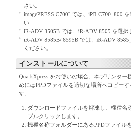
通じ接続される複数のコンピューター（以
さい。
と言います。）において、「本ソフトウェ
imagePRESS C700Lでは、iPR C700_8
契約書においては、「本ソフトウェア」を
い。
の記憶媒体上にインストールすること、ま
iR-ADV 8505B では、iR-ADV 8505 
ターにおいて表示すること、アクセスする
iR-ADV 8585B/ 8595B では、iR-ADV 85
実行することのいずれも含むものとします
ください。
非独占的権利をお客様に対して許諾します
インストールについて
た「指定機器」にネットワークを通じて接
ューター上で、かかるコンピューターの使
QuarkXpress をお使いの場合、本プリン
「本ソフトウェア」を使用させることがで
めにはPPDファイルを適切な場所へコピー
るコンピューターの使用者に本契約書上の
す。
を遵守させるとともに、その履行に関し全
を条件とします。
ダウンロードファイルを解凍し、機種名
(2) お客様は、上記(1)に基づいて「本ソ
ブルクリックします。
するためのバックアップとして、「本ソフ
機種名称フォルダーにあるPPDファイル