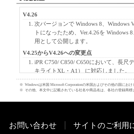
10．分離可能性
V4.26
本契約書のいずれかの条項またはその一部
次バージョンで Windows 8、Windows 
効であると決定された場合でも、その他の
トになったため、Ver.4.26を Windows 8、W
効に存続するものとします。
用として公開します。
V4.25からV4.26への変更点
以 上
iPR C750/ C850/ C650において、
キヤノン株式会社
キライトXL・A1） に対応しました。
iPR C750/ C850/ C650において、
No. I010G016976
※
Windowsは米国 Microsoft Corporationの米国およびその他の国
ト4」「カセット5」「カセット6」と
※
その他、本文中に記載されている社名や商品名は、各社の登録商標
「往復はがき」「4面はがき」の排他
す。
V4.20からV4.25への変更点
お問い合わせ
サイトのご利用
本バージョンから、Readmeファイル