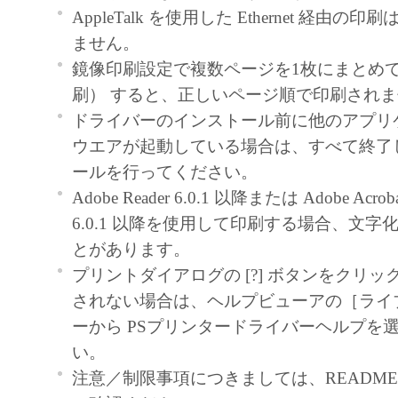
契約書においては、「本ソフトウェア」を
AppleTalk を使用した Ethernet 経由
の記憶媒体上にインストールすること、ま
ません。
ターにおいて表示すること、アクセスする
鏡像印刷設定で複数ページを1枚にまとめて印
実行することのいずれも含むものとします
刷） すると、正しいページ順で印刷され
非独占的権利をお客様に対して許諾します
ドライバーのインストール前に他のアプリ
た「指定機器」にネットワークを通じて接
ウエアが起動している場合は、すべて終了
ューター上で、かかるコンピューターの使
ールを行ってください。
「本ソフトウェア」を使用させることがで
Adobe Reader 6.0.1 以降または Adobe Acrobat 
るコンピューターの使用者に本契約書上の
6.0.1 以降を使用して印刷する場合、文
を遵守させるとともに、その履行に関し全
とがあります。
を条件とします。
プリントダイアログの [?] ボタンをクリ
(2) お客様は、上記(1)に基づいて「本ソ
されない場合は、ヘルプビューアの［ライ
するためのバックアップとして、「本ソフ
ーから PSプリンタードライバーヘルプを
部、複製することができます。
い。
(3) 上記(1)および(2)に定める場合を除き
注意／制限事項につきましては、README-JP
ヤノンのライセンサーのいかなる知的財産