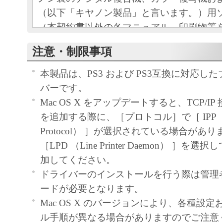
（以下「キヤノン製品」と言います。）用
（本契約書以外の各マニュアル、印刷物等
以下「本ソフトウェア」と言います。）を
注意・制限事項
めの、お客様とキヤノン株式会社（以下キ
す。）との間の契約書です。
本製品は、PS3 および PS3互換に対応し
お客様は、『同意』を示す下記のボタンを
バーです。
点、または「本ソフトウェア」のインスト
Mac OS X をアップデートすると、TCP/I
をもって、本契約書に同意したことになり
を追加する際に、［プロトコル］で［ IPP （Intern
お客様が本契約書に同意できない場合、「
Protocol） ］が選択されている場合があ
ア」を使用することはできません。
［LPD （Line Printer Daemon） ］
１．許諾
加してください。
(1) キヤノンは、お客様が「キヤノン製品
ドライバーのインストールを行う際は管理
のために、「キヤノン製品」に直接または
ードが必要となります。
通じ接続される複数のコンピューター（以
Mac OS X のバージョンにより、各種設
と言います。）において、「本ソフトウェ
ル手順が異なる場合がありますのでご注意