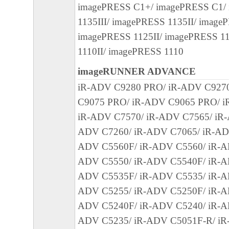
imagePRESS C1+/ imagePRESS C1/
正あるいはサポートを行うことについて、
1135III/ imagePRESS 1135II/ image
負うものではありません。
imagePRESS 1125II/ imagePRESS 1
７．保証の否認・免責
1110II/ imagePRESS 1110
(1) 「本ソフトウェア」は、『現状のまま
imageRUNNER ADVANCE
諾されます。キヤノン、キヤノンのライセ
iR-ADV C9280 PRO/ iR-ADV C927
ンの子会社、キヤノンの関連会社、それら
C9075 PRO/ iR-ADV C9065 PRO/ i
たは販売店のいずれも、「本ソフトウェア
iR-ADV C7570/ iR-ADV C7565/ iR-
品性および特定の目的への適合性の保証を
ADV C7260/ iR-ADV C7065/ iR-AD
保証も、明示たると黙示たるとを問わず一
ADV C5560F/ iR-ADV C5560/ iR-A
します。
ADV C5550/ iR-ADV C5540F/ iR-A
(2) キヤノン、キヤノンのライセンサー、
ADV C5535F/ iR-ADV C5535/ iR-A
社、キヤノンの関連会社、それらの販売代
ADV C5255/ iR-ADV C5250F/ iR-A
店のいずれも、「本ソフトウェア」の使用
ADV C5240F/ iR-ADV C5240/ iR-A
から生ずるいかなる損害（逸失利益および
ADV C5235/ iR-ADV C5051F-R/ iR
または付随的な損害を含むがこれらに限定