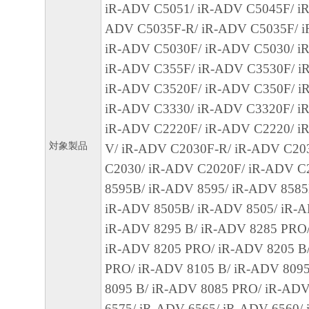
iR-ADV C5051/ iR-ADV C5045F/ iR
損害を言います。）について、適用法で認
ADV C5035F-R/ iR-ADV C5035F/ i
一切の責任を負わないものとします。たと
iR-ADV C5030F/ iR-ADV C5030/ iR
キヤノンのライセンサー、キヤノンの子会
iR-ADV C355F/ iR-ADV C3530F/ i
関連会社、それらの販売代理店または販売
iR-ADV C3520F/ iR-ADV C350F/ i
の可能性について知らされていた場合でも
iR-ADV C3330/ iR-ADV C3320F/ i
(3) キヤノン、キヤノンのライセンサー、
iR-ADV C2220F/ iR-ADV C2220/ i
社、キヤノンの関連会社、それらの販売代
対象製品
V/ iR-ADV C2030F-R/ iR-ADV C20
店のいずれも、「本ソフトウェア」、また
C2030/ iR-ADV C2020F/ iR-ADV C
ェア」の使用に起因または関連してお客様
8595B/ iR-ADV 8595/ iR-ADV 8585
に生じたいかなる紛争についても、一切責
iR-ADV 8505B/ iR-ADV 8505/ iR-
のとします。
iR-ADV 8295 B/ iR-ADV 8285 PRO/
iR-ADV 8205 PRO/ iR-ADV 8205 B
８．契約期間
PRO/ iR-ADV 8105 B/ iR-ADV 809
(1) 本契約書は、お客様が、『同意』を示
8095 B/ iR-ADV 8085 PRO/ iR-ADV
クリックした時点、または「本ソフトウェ
6575/ iR-ADV 6565/ iR-ADV 6560/ 