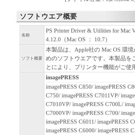
４．所有権
ソフトウエア概要
「本ソフトウェア」に係る権原および所有
PS Printer Driver & Utilities for Mac 
によりキヤノンまたはキヤノンのライセン
名称
4.12.0（Mac OS ： 10.7）
す。
本製品は、Apple社の Mac OS 
５．輸出
めのソフトウエアです。本製品を
ソフト概要
お客様は、日本国政府または関連する外国
とにより、プリンター機能がご使
許可等を得ることなしに、「本ソフトウェ
imagePRESS
は一部を、直接または間接に輸出してはな
imagePRESS C850/ imagePRESS C8
C750/ imagePRESS C7011VP/ imag
６．サポートおよびアップデート
C7010VP/ imagePRESS C700L/ im
キヤノン、キヤノンの子会社、関係会社、
C7000VP/ imagePRESS C700/ imag
理店および販売店、並びにキヤノンのライ
imagePRESS C6011/ imagePRESS C
客様による「本ソフトウェア」の使用を支
imagePRESS C6000/ imagePRESS C1
よび「本ソフトウェア」に対してアップデ