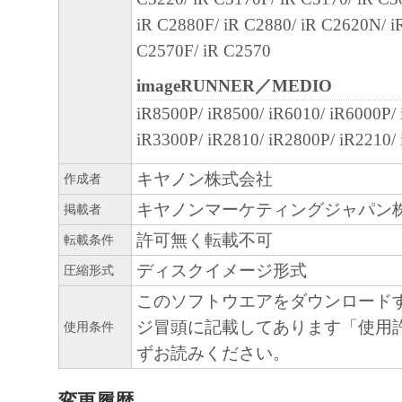
を意味します。もしお客様が米国政府エン
iR C2880F/ iR C2880/ iR C2620N/ i
る場合、以下の規定が適用されます ： The SOF
C2570F/ iR C2570
"commercial item," as that term is defined at 48
1995), consisting of "commercial computer soft
imageRUNNER／MEDIO
"commercial computer software documentation," 
iR8500P/ iR8500/ iR6010/ iR6000P/
used in 48 C.F.R. 12.212 (Sept 1995). Consiste
iR3300P/ iR2810/ iR2800P/ iR2210/
12.212 and 48 C.F.R. 227.7202-1 through 227.
キヤノン株式会社
作成者
1995), all U.S. Government End Users shall acqu
キヤノンマーケティングジャパン
掲載者
SOFTWARE with only those rights set forth her
許可無く転載不可
manufacturer is Canon Inc./30-2, Shimomaruko
転載条件
ku, Tokyo 146-8501, Japan.
ディスクイメージ形式
圧縮形式
本条項中で使用される"the SOFTWARE"
このソフトウエアをダウンロード
定義される「本ソフトウェア」を意味し、
ジ冒頭に記載してあります「使用
使用条件
します。
ずお読みください。
10．分離可能性
変更履歴