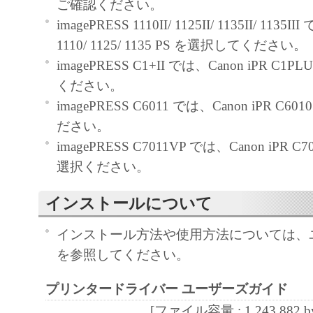
ご確認ください。
と黙示たるとを問わず、本契約書によって
imagePRESS 1110II/ 1125II/ 1135II/ 1135I
るいは許諾されるものではありません。
1110/ 1125/ 1135 PS を選択してください。
imagePRESS C1+II では、Canon iPR C1
２．制限
ください。
(1) お客様は、再使用許諾、譲渡、販売、
imagePRESS C6011 では、Canon iPR C6
くは貸与その他の方法により、第三者に「
ださい。
ア」を使用させることはできません。
imagePRESS C7011VP では、Canon iPR C
(2) お客様は、「本ソフトウェア」の全部
選択ください。
正、改変、逆コンパイル、逆アセンブル、
エンジニアリング等することはできません
インストールについて
このような行為をさせてはなりません。
インストール方法や使用方法については、
３．著作権表示
を参照してください。
お客様は、「本ソフトウェア」に含まれる
プリンタードライバー ユーザーズガイド
キヤノンのライセンサーの著作権表示を変
[ファイル容量 : 1,243,882 by
しくは削除してはなりません。