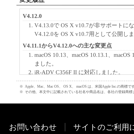
本契約書のいずれかの条項またはその一部
効であると決定された場合でも、その他の
V4.12.0
効に存続するものとします。
V4.13.0で OS X v10.7が非サポー
V4.12.0を OS X v10.7用として公開
以 上
キヤノン株式会社
V4.11.1からV4.12.0への主な変更点
No.022774
macOS 10.13、macOS 10.13.1、macOS
ました。
iR-ADV C356F II に対応しました。
ドライバーおよびユーティリティのヘ
※
Apple、Mac、Mac OS、 OS X、 macOS は、米国Apple Inc.の商標で
ラウザー上で表示するように変更しま
※
その他、本文中に記載されている社名や商品名は、各社の登録商標
インストーラーで使用するフォントを
V4.10.0からV4.11.1への主な変更点
ユーティリティの「ユーザー名に設定
お問い合わせ
サイトのご利用
カウント名を指定できるように変更し