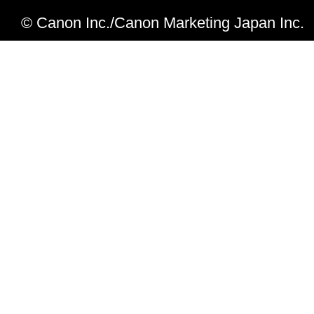
macOS v10.12.4、macOS v10.12.5、ma
© Canon Inc./Canon Marketing Japan Inc.
応しました。
OS X 10.7以降でも複数ユーザーの
定を保存するように変更しました。
V4.9.0からV4.10.0への主な変更点
iR-ADV C3530/ C3520に対応しました
macOS v10.12.3に対応しました。
Mac OS X 10.6を非サポートとしまし
V4.8.1からV4.9.0への主な変更点
iPR C750/ C850、iR-ADV C7580/ C757
ADV C355F、iR-ADV 6560、iR-ADV 454
に対応しました。
用紙種類の表示仕様を変更しました。
iPR C650/ C750/ C850、iPR C700/
ールディングユニット装着時のエンボ