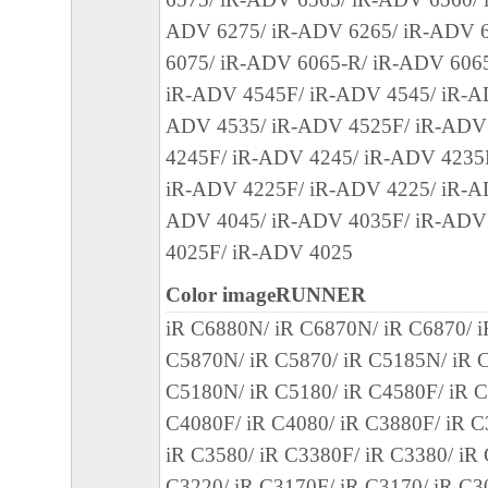
ールした時点で発効し、下記(2)または(3)
ADV 6275/ iR-ADV 6265/ iR-ADV 
まで有効に存続します。
6075/ iR-ADV 6065-R/ iR-ADV 606
(2) お客様は、「本ソフトウェア」および
iR-ADV 4545F/ iR-ADV 4545/ iR-A
てを廃棄および消去することにより、本契
ADV 4535/ iR-ADV 4525F/ iR-ADV
ることができます。
4245F/ iR-ADV 4245/ iR-ADV 4235
(3) お客様が本契約書のいずれかの条項に
iR-ADV 4225F/ iR-ADV 4225/ iR-A
契約書は直ちに終了します。
ADV 4045/ iR-ADV 4035F/ iR-ADV
(4) お客様は、上記(3)によって本契約書
4025F/ iR-ADV 4025
やかに、「本ソフトウェア」およびその複
廃棄または消去するものとします。
Color imageRUNNER
(5) 上記にかかわらず、本契約書第2条、第
iR C6880N/ iR C6870N/ iR C6870/ 
で、第8条第4項および第10条の規定は、本
C5870N/ iR C5870/ iR C5185N/ iR C
も効力を有します。
C5180N/ iR C5180/ iR C4580F/ iR C
C4080F/ iR C4080/ iR C3880F/ iR C
９．U.S. GOVERNMENT RESTRICTED RIG
iR C3580/ iR C3380F/ iR C3380/ iR
“米国政府エンドユーザー”とは、米国政府
C3220/ iR C3170F/ iR C3170/ iR C3