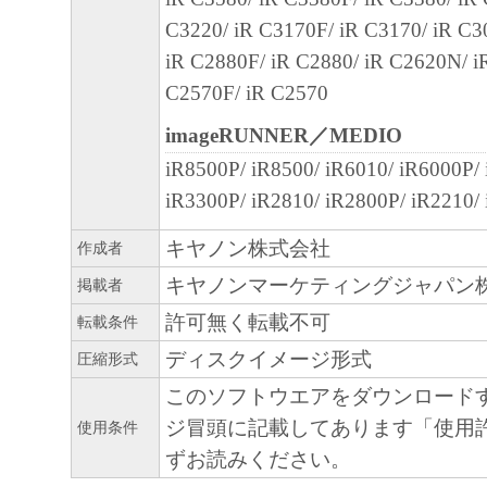
を意味します。もしお客様が米国政府エン
C3220/ iR C3170F/ iR C3170/ iR C3
る場合、以下の規定が適用されます ： The SOF
iR C2880F/ iR C2880/ iR C2620N/ i
"commercial item," as that term is defined at 48
C2570F/ iR C2570
1995), consisting of "commercial computer soft
"commercial computer software documentation," 
imageRUNNER／MEDIO
used in 48 C.F.R. 12.212 (Sept 1995). Consiste
iR8500P/ iR8500/ iR6010/ iR6000P/
12.212 and 48 C.F.R. 227.7202-1 through 227.
iR3300P/ iR2810/ iR2800P/ iR2210/
1995), all U.S. Government End Users shall acqu
キヤノン株式会社
作成者
SOFTWARE with only those rights set forth her
キヤノンマーケティングジャパン
掲載者
manufacturer is Canon Inc./30-2, Shimomaruko
許可無く転載不可
ku, Tokyo 146-8501, Japan.
転載条件
本条項中で使用される"the SOFTWARE"
ディスクイメージ形式
圧縮形式
定義される「本ソフトウェア」を意味し、
このソフトウエアをダウンロード
します。
ジ冒頭に記載してあります「使用
使用条件
ずお読みください。
10．分離可能性