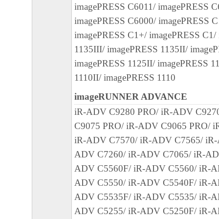
imagePRESS C6011/ imagePRESS C
正あるいはサポートを行うことについて、
imagePRESS C6000/ imagePRESS C1
負うものではありません。
imagePRESS C1+/ imagePRESS C1/
７．保証の否認・免責
1135III/ imagePRESS 1135II/ image
(1) 「本ソフトウェア」は、『現状のまま
imagePRESS 1125II/ imagePRESS 1
諾されます。キヤノン、キヤノンのライセ
1110II/ imagePRESS 1110
ンの子会社、キヤノンの関連会社、それら
imageRUNNER ADVANCE
たは販売店のいずれも、「本ソフトウェア
iR-ADV C9280 PRO/ iR-ADV C927
品性および特定の目的への適合性の保証を
C9075 PRO/ iR-ADV C9065 PRO/ i
保証も、明示たると黙示たるとを問わず一
iR-ADV C7570/ iR-ADV C7565/ iR-
します。
ADV C7260/ iR-ADV C7065/ iR-AD
(2) キヤノン、キヤノンのライセンサー、
ADV C5560F/ iR-ADV C5560/ iR-A
社、キヤノンの関連会社、それらの販売代
ADV C5550/ iR-ADV C5540F/ iR-A
店のいずれも、「本ソフトウェア」の使用
ADV C5535F/ iR-ADV C5535/ iR-A
から生ずるいかなる損害（逸失利益および
ADV C5255/ iR-ADV C5250F/ iR-A
または付随的な損害を含むがこれらに限定