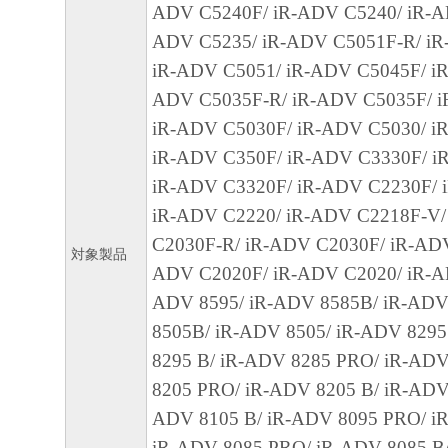
ADV C5240F/ iR-ADV C5240/ iR-A
損害を言います。）について、適用法で認
ADV C5235/ iR-ADV C5051F-R/ iR
一切の責任を負わないものとします。たと
iR-ADV C5051/ iR-ADV C5045F/ iR
キヤノンのライセンサー、キヤノンの子会
ADV C5035F-R/ iR-ADV C5035F/ i
関連会社、それらの販売代理店または販売
iR-ADV C5030F/ iR-ADV C5030/ i
の可能性について知らされていた場合でも
iR-ADV C350F/ iR-ADV C3330F/ i
(3) キヤノン、キヤノンのライセンサー、
iR-ADV C3320F/ iR-ADV C2230F/ 
社、キヤノンの関連会社、それらの販売代
iR-ADV C2220/ iR-ADV C2218F-V/
店のいずれも、「本ソフトウェア」、また
C2030F-R/ iR-ADV C2030F/ iR-ADV
ェア」の使用に起因または関連してお客様
対象製品
ADV C2020F/ iR-ADV C2020/ iR-A
に生じたいかなる紛争についても、一切責
ADV 8595/ iR-ADV 8585B/ iR-ADV
のとします。
8505B/ iR-ADV 8505/ iR-ADV 829
8295 B/ iR-ADV 8285 PRO/ iR-ADV
８．契約期間
8205 PRO/ iR-ADV 8205 B/ iR-ADV
(1) 本契約書は、お客様が、『同意』を示
ADV 8105 B/ iR-ADV 8095 PRO/ i
クリックした時点、または「本ソフトウェ
iR-ADV 8085 PRO/ iR-ADV 8085 B/