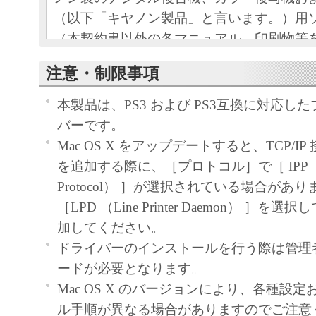
（以下「キヤノン製品」と言います。）用
（本契約書以外の各マニュアル、印刷物等
以下「本ソフトウェア」と言います。）を
注意・制限事項
めの、お客様とキヤノン株式会社（以下キ
す。）との間の契約書です。
本製品は、PS3 および PS3互換に対応し
お客様は、『同意』を示す下記のボタンを
バーです。
点、または「本ソフトウェア」のインスト
Mac OS X をアップデートすると、TCP/I
をもって、本契約書に同意したことになり
を追加する際に、［プロトコル］で［ IPP （Intern
お客様が本契約書に同意できない場合、「
Protocol） ］が選択されている場合があ
ア」を使用することはできません。
［LPD （Line Printer Daemon） ］
１．許諾
加してください。
(1) キヤノンは、お客様が「キヤノン製品
ドライバーのインストールを行う際は管理
のために、「キヤノン製品」に直接または
ードが必要となります。
通じ接続される複数のコンピューター（以
Mac OS X のバージョンにより、各種設
と言います。）において、「本ソフトウェ
ル手順が異なる場合がありますのでご注意