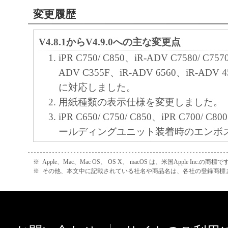
本契約書のいずれかの条項またはその一部
変更履歴
効であると決定された場合でも、その他の
効に存続するものとします。
V4.8.1からV4.9.0への主な変更点
iPR C750/ C850、iR-ADV C7580/ C757
以 上
ADV C355F、iR-ADV 6560、iR-ADV 454
キヤノン株式会社
に対応しました。
No.022774
用紙種類の表示仕様を変更しました。
iPR C650/ C750/ C850、iPR C700/
ールディングユニット装着時のエンボ
の「折り」機能に対応しました。
特殊印字モードCの設定値に「パネル
※
Apple、Mac、Mac OS、 OS X、 macOS は、米国Apple Inc.の商標で
※
その他、本文中に記載されている社名や商品名は、各社の登録商標
デフォルト値に変更しました。
iR-ADV C7580/ C7570/ C7565
「マットコート7」を追加しました。
V4.7.0からV4.8.1への主な変更点