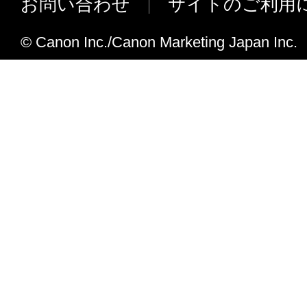
お問い合わせ
サイトのご利用
iR-ADV C5560/ C5550/ C5540/ C
iPR C650に対応しました
© Canon Inc./Canon Marketing Japan Inc.
iR-ADV C5560/ C5550/ C5540/ C
プネス（写真） のノイズ低減（ぼかし
ました。
iR-ADV C5560/ C5550/ C5540/ C
類の「タブ紙」、「タブ紙2」の範囲
し、厚い区分用に「タブ紙3」、「タブ
ました。
iR-ADV C5560/ C5550/ C5540/ C5535、
8595/ 8585、iR-ADV 6575/ 6565/ 
ルフィニッシャーが装着されている場
能に［サドル折り］を対応しました。
※ プラットフォームバージョンV3.3
iR-ADV C5560/ C5550/ C5540/ C5535、