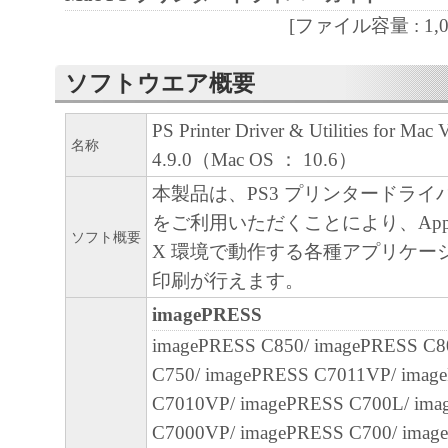
[ファイル容量 : 1,047
４．所有権
「本ソフトウェア」に係る権原および所有
ソフトウエア概要
によりキヤノンまたはキヤノンのライセン
PS Printer Driver & Utilities for Mac 
す。
名称
4.9.0（Mac OS ： 10.6）
５．輸出
本製品は、PS3 プリンタードラ
お客様は、日本国政府または関連する外国
をご利用いただくことにより、Apple
ソフト概要
許可等を得ることなしに、「本ソフトウェ
X 環境で動作する各種アプリケー
は一部を、直接または間接に輸出してはな
印刷が行えます。
imagePRESS
６．サポートおよびアップデート
imagePRESS C850/ imagePRESS C8
キヤノン、キヤノンの子会社、関係会社、
C750/ imagePRESS C7011VP/ imag
理店および販売店、並びにキヤノンのライ
C7010VP/ imagePRESS C700L/ im
客様による「本ソフトウェア」の使用を支
C7000VP/ imagePRESS C700/ imag
よび「本ソフトウェア」に対してアップデ