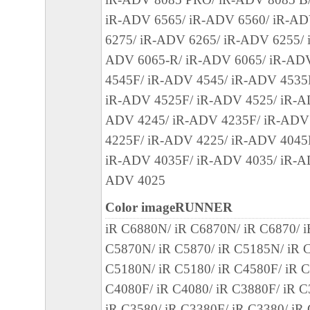
ールした時点で発効し、下記(2)または(3)
iR-ADV 6565/ iR-ADV 6560/ iR-AD
まで有効に存続します。
6275/ iR-ADV 6265/ iR-ADV 6255/ 
(2) お客様は、「本ソフトウェア」および
ADV 6065-R/ iR-ADV 6065/ iR-AD
てを廃棄および消去することにより、本契
4545F/ iR-ADV 4545/ iR-ADV 4535
ることができます。
iR-ADV 4525F/ iR-ADV 4525/ iR-A
(3) お客様が本契約書のいずれかの条項に
ADV 4245/ iR-ADV 4235F/ iR-ADV
契約書は直ちに終了します。
4225F/ iR-ADV 4225/ iR-ADV 4045
(4) お客様は、上記(3)によって本契約書
iR-ADV 4035F/ iR-ADV 4035/ iR-A
やかに、「本ソフトウェア」およびその複
ADV 4025
廃棄または消去するものとします。
(5) 上記にかかわらず、本契約書第2条、第
Color imageRUNNER
で、第8条第4項および第10条の規定は、本
iR C6880N/ iR C6870N/ iR C6870/ 
も効力を有します。
C5870N/ iR C5870/ iR C5185N/ iR C
C5180N/ iR C5180/ iR C4580F/ iR C
９．U.S. GOVERNMENT RESTRICTED RIG
C4080F/ iR C4080/ iR C3880F/ iR C
“米国政府エンドユーザー”とは、米国政府
iR C3580/ iR C3380F/ iR C3380/ iR