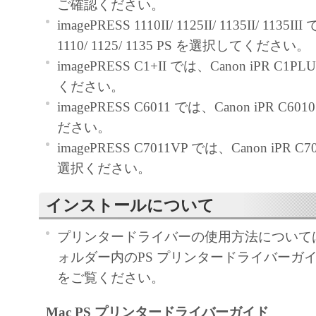
ご確認ください。
と黙示たるとを問わず、本契約書によって
imagePRESS 1110II/ 1125II/ 1135II/ 1135I
るいは許諾されるものではありません。
1110/ 1125/ 1135 PS を選択してください。
imagePRESS C1+II では、Canon iPR C1
２．制限
ください。
(1) お客様は、再使用許諾、譲渡、販売、
imagePRESS C6011 では、Canon iPR C6
くは貸与その他の方法により、第三者に「
ださい。
ア」を使用させることはできません。
imagePRESS C7011VP では、Canon iPR C
(2) お客様は、「本ソフトウェア」の全部
選択ください。
正、改変、逆コンパイル、逆アセンブル、
エンジニアリング等することはできません
インストールについて
このような行為をさせてはなりません。
プリンタードライバーの使用方法については、
３．著作権表示
ォルダー内のPS プリンタードライバーガイド （
お客様は、「本ソフトウェア」に含まれる
をご覧ください。
キヤノンのライセンサーの著作権表示を変
Mac PS プリンタードライバーガイド
しくは削除してはなりません。