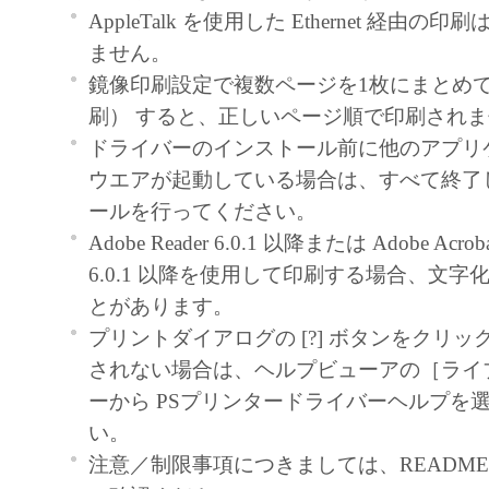
契約書においては、「本ソフトウェア」を
AppleTalk を使用した Ethernet 経由
の記憶媒体上にインストールすること、ま
ません。
ターにおいて表示すること、アクセスする
鏡像印刷設定で複数ページを1枚にまとめて印
実行することのいずれも含むものとします
刷） すると、正しいページ順で印刷され
非独占的権利をお客様に対して許諾します
ドライバーのインストール前に他のアプリ
た「指定機器」にネットワークを通じて接
ウエアが起動している場合は、すべて終了
ューター上で、かかるコンピューターの使
ールを行ってください。
「本ソフトウェア」を使用させることがで
Adobe Reader 6.0.1 以降または Adobe Acrobat 
るコンピューターの使用者に本契約書上の
6.0.1 以降を使用して印刷する場合、文
を遵守させるとともに、その履行に関し全
とがあります。
を条件とします。
プリントダイアログの [?] ボタンをクリ
(2) お客様は、上記(1)に基づいて「本ソ
されない場合は、ヘルプビューアの［ライ
するためのバックアップとして、「本ソフ
ーから PSプリンタードライバーヘルプを
部、複製することができます。
い。
(3) 上記(1)および(2)に定める場合を除き
注意／制限事項につきましては、README-JP
ヤノンのライセンサーのいかなる知的財産