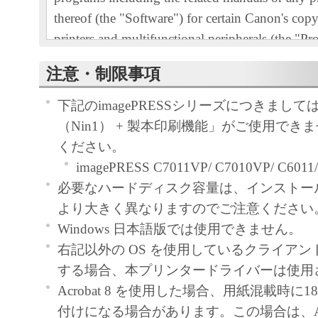
thereof (the "Software") for certain Canon's cop
printers and multifunctional peripherals (the "Pr
READ CAREFULLY AND UNDERSTAND AL
注意・制限事項
RIGHTS AND RESTRICTIONS DESCRIBED 
AGREEMENT BEFORE INSTALLING THE 
下記のimagePRESSシリーズにつきまし
CLICKING THE BUTTON INDICATING YO
（Nin1） + 製本印刷機能」がご使用でき
ACCEPTANCE AS STATED BELOW OR IN
ください。
SOFTWARE, YOU AGREE TO BE BOUND 
imagePRESS C7011VP/ C7010VP/ C6011/
AND CONDITIONS OF THIS AGREEMENT.
必要なハードディスク容量は、インストー
NOT AGREE TO THE FOLLOWING TERM
より大きく異なりますのでご注意ください
CONDITIONS OF THIS AGREEMENT, DO 
Windows 日本語版では使用できません。
SOFTWARE. NO REFUND WILL BE MADE
右記以外の OS を使用しているクライア
SOFTWARE WAS PROVIDED TO YOU AT 
する場合、本プリンタードライバーは使用
1. GRANT OF LICENSE
Acrobat 8 を使用した場合、用紙混載時に
Canon grants you a personal, limited and non-exc
付けになる場合があります。この場合は、Acro