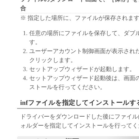
export, directly or indirectly, the Software in vi
合
laws, restrictions and regulations, or without all
※ 指定した場所に、ファイルが保存されま
approvals.
6. NO SUPPORT
任意の場所にファイルを保存して、ダブ
NEITHER CANON, CANON'S SUBSIDIARI
す。
AFFILIATES, THEIR DISTRIBUTORS, OR
ユーザーアカウント制御画面が表示され
CANON'S LICENSORS ARE RESPONSIBLE
クリックします。
MAINTAINING OR HELPING YOU TO USE
セットアップウィザードが起動します。
SOFTWARE. NO UPDATES, FIXES OR SUP
セットアップウィザード起動後は、画面
BE MADE AVAILABLE FOR THE SOFTWA
ストールを行ってください。
7. NO WARRANTY AND DISCLAIMER OF
infファイルを指定してインストールす
[NO WARRANTY] THE SOFTWARE IS PROV
WITHOUT WARRANTY OF ANY KIND, EI
ドライバーをダウンロードした後にファイル内の
EXPRESSED OR IMPLIED, INCLUDING, B
ォルダーを指定してインストールを行ってく
LIMITED TO THE IMPLIED WARRANTIES