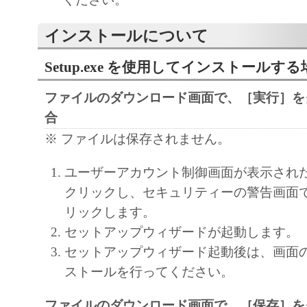
modify, disassemble, decompile or otherwise rev
インストールについて
Software and you shall not have any third party 
3. COPYRIGHT NOTICE
Setup.exe を使用してインストールする
You shall not modify, remove or delete any copy
ファイルのダウンロード画面で、［実行］を
Canon or its licensors contained in the Software
合
copy thereof.
4. OWNERSHIP
※ ファイルは保存されません。
Canon and its licensors retain in all respects the 
ユーザーアカウント制御画面が表示され
and intellectual property rights in and to the Sof
クリックし、セキュリティーの警告画面
expressly provided herein, no license or right, e
リックします。
is hereby conveyed or granted by Canon to you 
セットアップウィザードが起動します。
intellectual property of Canon and its licensors.
セットアップウィザード起動後は、画面
5. EXPORT RESTRICTION
ストールを行ってください。
You agree to comply with all export laws and res
regulations of the country involved, and not to e
ファイルのダウンロード画面で、［保存］を