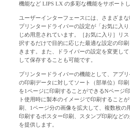
機能など LIPS LX の多彩な機能をサポー
8. TERM
This Agreement is effective upon your acceptanc
ユーザーインターフェースには、さまざまな
clicking the button indicating your acceptance as
プリンタードライバーの設定が「お気に入り
installing the Software and remains in effect unt
じめ用意されています。［お気に入り］リス
may terminate this Agreement by destroying the
択するだけで目的に応じた最適な設定の印刷
including any and all copies thereof.
きます。また、ドライバーの設定を変更して
This Agreement shall also terminate if you fail 
して保存することも可能です。
terms hereof. Upon termination of this Agreement
Canon enforcing its respective legal rights, you 
プリンタードライバーの機能として、アプリ
promptly destroy the Software including any and
の印刷データに対してソート（部単位）印刷
thereof. Notwithstanding the foregoing, Section
を1ページに印刷することができるNページ
11 shall survive any termination of this Agreeme
ト使用時に製本のイメージで印刷することが
9. U.S. GOVERNMENT RESTRICTED RIGH
刷、1ページ分の画像を拡大して、複数枚の
The Software is a "commercial item," as that term
印刷するポスター印刷、スタンプ印刷などの
C.F.R. 2.101 (October 1995), consisting of "co
を提供します。