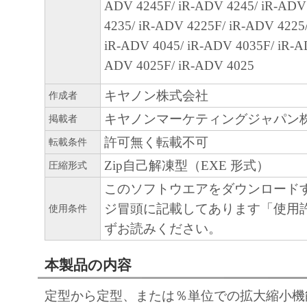
SUBSIDIARIES OR AFFILIATES, THEIR D
ADV 4245F/ iR-ADV 4245/ iR-ADV
DEALERS OR CANON'S LICENSORS HAV
4235/ iR-ADV 4225F/ iR-ADV 4225
ADVISED OF THE P OS SIBILITY OF SU
iR-ADV 4045/ iR-ADV 4035F/ iR-A
SOME STATES OR LEGAL JURISDICTION
ADV 4025F/ iR-ADV 4025
ALLOW THE LIMITATION OR EXCLUSION 
キヤノン株式会社
作成者
FOR INCIDENTAL OR CONSEQUENTIAL 
キヤノンマーケティングジャパン
掲載者
PERSONAL INJURY OR DEATH RESULTI
許可無く転載不可
NEGLIGENCE ON THE PART OF SELLER,
転載条件
LIMITATION OR EXCLUSION MAY NOT A
Zip自己解凍型（EXE 形式）
圧縮形式
[RELEASE OF LIABILITY] TO THE FULL
このソフトウエアをダウンロード
PERMITTED BY APPLICABLE LAW, YOU
ジ冒頭に記載してあります「使用
使用条件
RELEASE CANON, CANON'S SUBSIDIARI
ずお読みください。
AFFILIATES, THEIR DISTRIBUTORS, DE
CANON'S LICENSORS FROM ANY AND AL
本製品の内容
ARISING FROM OR RELATED TO ALL CL
定型から定型、または％単位での拡大縮小機
CONCERNING THE SOFTWARE OR ITS US