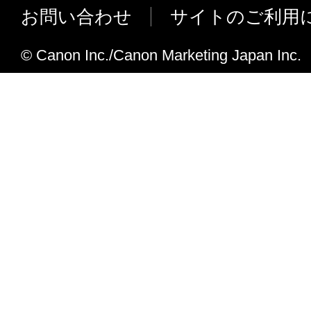
お問い合わせ
サイトのご利用
SOFTWARE, YOU ACKNOWLEDGE THAT 
READ THIS AGREEMENT, UNDERSTOOD 
© Canon Inc./Canon Marketing Japan Inc.
TO BE BOUND BY ITS TERMS AND COND
ALSO AGREE THAT THIS AGREEMENT IS
COMPLETE AND EXCLUSIVE STATEMEN
AGREEMENT BETWEEN YOU AND CANO
CONCERNING THE SUBJECT MATTER H
SUPERSEDES ALL PROP OS ALS OR PRIO
AGREEMENTS, VERBAL OR WRITTEN, A
COMMUNICATIONS BETWEEN YOU AND
RELATING TO THE SUBJECT MATTER HE
AMENDMENT TO THIS AGREEMENT SHA
EFFECTIVE UNLESS SIGNED BY A DULY
REPRESENTATIVE OF CANON.
Should you have any questions concerning this 