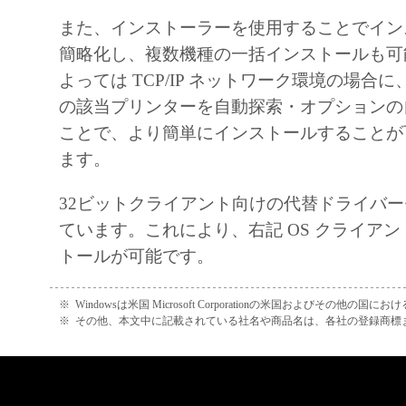
computer software" and "commercial computer s
また、インストーラーを使用することでイン
documentation," as such terms are used in 48 C
簡略化し、複数機種の一括インストールも可
(September 1995). Consistent with 48 C.F.R. 1
よっては TCP/IP ネットワーク環境の場合
C.F.R. 227.7202-1 through 227.7202-4 (June 19
の該当プリンターを自動探索・オプションの
Government End Users shall acquire the Softwar
ことで、より簡単にインストールすることが
rights set forth herein. Manufacturer is Canon In
ます。
Shimomaruko 3-chome, Ohta-ku, Tokyo 146-85
10. SEVERABILITY
32ビットクライアント向けの代替ドライバ
In the event that any section hereof is declared o
ています。これにより、右記 OS クライア
illegal by any court or tribunal of competent juri
トールが可能です。
section shall be null and void with respect to the 
that court or tribunal and all the remaining provi
※
Windowsは米国 Microsoft Corporationの米国およびその他の国
remain in full force and effect.
※
その他、本文中に記載されている社名や商品名は、各社の登録商標
11. ACKNOWLEDGEMENT
BY CLICKING THE BUTTON INDICATING
ACCEPTANCE AS STATED BELOW OR IN