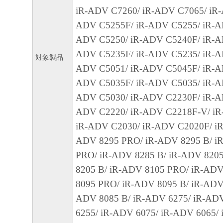
CONTAINED IN THE SOFTWARE WILL M
iR-ADV C7260/ iR-ADV C7065/ iR-
REQUIREMENTS OR THAT THE OPERATI
ADV C5255F/ iR-ADV C5255/ iR-A
SOFTWARE WILL BE UNINTERRUPTED O
ADV C5250/ iR-ADV C5240F/ iR-A
FREE.
ADV C5235F/ iR-ADV C5235/ iR-A
対象製品
[NO LIABILITY FOR DAMAGES] IN NO E
ADV C5051/ iR-ADV C5045F/ iR-A
EITHER CANON, CANON'S SUBSIDIARIES
ADV C5035F/ iR-ADV C5035/ iR-A
AFFILIATES, THEIR DISTRIBUTORS DEA
ADV C5030/ iR-ADV C2230F/ iR-A
CANON'S LICENSORS BE LIABLE FOR 
ADV C2220/ iR-ADV C2218F-V/ i
WHATSOEVER (INCLUDING WITHOUT LIM
iR-ADV C2030/ iR-ADV C2020F/ iR
OS S OF BUSINESS PROFITS, L OS S OF 
ADV 8295 PRO/ iR-ADV 8295 B/ i
INFORMATION, L OS S OF BUSINESS IN
PRO/ iR-ADV 8285 B/ iR-ADV 820
OTHER COMPENSATORY, INCIDENTAL O
8205 B/ iR-ADV 8105 PRO/ iR-ADV
CONSEQUENTIAL DAMAGES) ARISING O
8095 PRO/ iR-ADV 8095 B/ iR-ADV
SOFTWARE, USE THEREOF OR INABILITY
ADV 8085 B/ iR-ADV 6275/ iR-AD
SOFTWARE EVEN IF EITHER CANON, CA
6255/ iR-ADV 6075/ iR-ADV 6065/ 