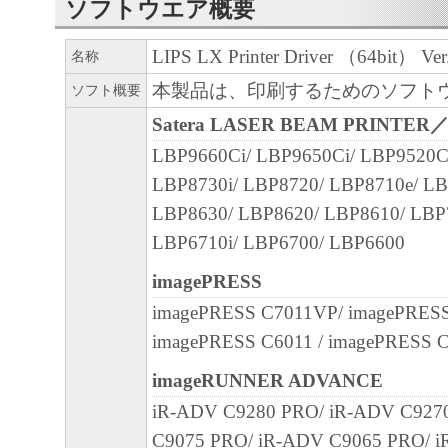
MERCHANTABILITY AND FITNESS FOR A
ソフトウエア概要
PURP OS E. THE ENTIRE RISK AS TO TH
LIPS LX Printer Driver （64bit） Ver.
名称
PERFORMANCE OF THE SOFTWARE IS W
SHOULD THE SOFTWARE PROVE DEFECT
本製品は、印刷するためのソフト
ソフト概要
ASSUME THE ENTIRE C OS T OF ALL N
Satera LASER BEAM PRINTER
SERVICING, REPAIR OR CORRECTION. S
LBP9660Ci/ LBP9650Ci/ LBP9520C
LEGAL JURISDICTIONS DO NOT ALLOW 
LBP8730i/ LBP8720/ LBP8710e/ LB
EXCLUSION OF IMPLIED WARRANTIES, 
LBP8630/ LBP8620/ LBP8610/ LBP
EXCLUSION MAY NOT APPLY TO YOU.
LBP6710i/ LBP6700/ LBP6600
THIS WARRANTY GIVES YOU SPECIFIC 
imagePRESS
AND YOU MAY ALSO HAVE OTHER RIGH
imagePRESS C7011VP/ imagePRES
VARY FROM STATE TO STATE OR JURISD
imagePRESS C6011 / imagePRESS 
JURISDICTION.
NEITHER CANON, CANON'S SUBSIDIARI
imageRUNNER ADVANCE
AFFILIATES, THEIR DISTRIBUTORS, OR
iR-ADV C9280 PRO/ iR-ADV C927
CANON'S LICENSORS WARRANT THAT T
C9075 PRO/ iR-ADV C9065 PRO/ i