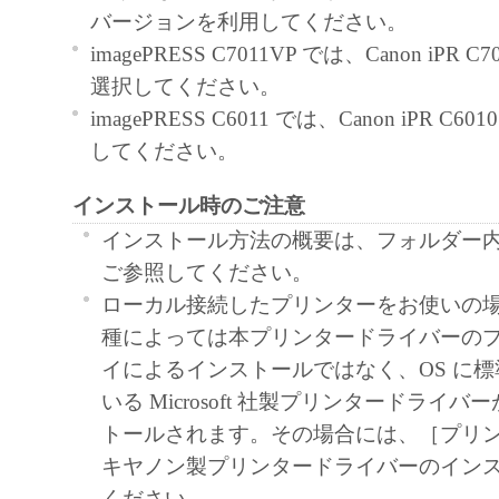
use ("use" as used herein shall include storing, lo
バージョンを利用してください。
accessing, executing or displaying) the Software 
imagePRESS C7011VP では、Canon iPR C7
with Products only on computers directly or via
選択してください。
connected to the Products (the "Designated Com
imagePRESS C6011 では、Canon iPR C60
You may allow other users of other computers c
してください。
Designated Computer to use the Software, provi
インストール時のご注意
assure that all such users shall abide by the terms
Agreement and shall be subject to restrictions an
インストール方法の概要は、フォルダー内の Re
borne by you hereunder.
ご参照してください。
You may make one copy of the Software solely 
ローカル接続したプリンターをお使いの
purpose.
種によっては本プリンタードライバーの
2. RESTRICTIONS
イによるインストールではなく、OS に
You shall not use the Software except as express
いる Microsoft 社製プリンタードライ
permitted herein, and shall not assign, sublicense, 
トールされます。その場合には、［プリ
loan, convey or transfer to any third party the S
キヤノン製プリンタードライバーのイン
not alter, translate or convert to another progr
ください。