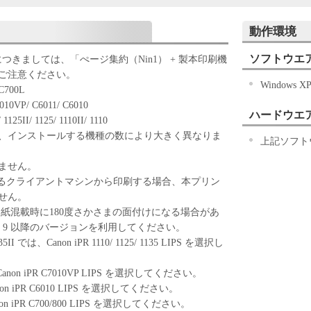
ずれかをもって、本契約書に同意したことになりま
動作環境
ない場合、「本ソフトウェア」を使用することはで
ソフトウエ
ズにつきましては、「ぺージ集約（Nin1） + 製本印刷機
ご注意ください。
Windows X
「キヤノン製品」を利用する目的のために、「キヤノ
 C700L
ワークを通じ接続される複数のコンピューター（以
010VP/ C6011/ C6010
ハードウエ
）において、「本ソフトウェア」を使用（本契約書
1125II/ 1125/ 1110II/ 1110
ア」をコンピューターの記憶媒体上にインストール
、インストールする機種の数により大きく異なりま
上記ソフト
ターにおいて表示すること、アクセスすること、も
も含むものとします。）するための非独占的権利を
きません。
お客様は、また「指定機器」にネットワークを通じ
いるクライアントマシンから印刷する場合、本プリン
上で、かかるコンピューターの使用者に対して「本
せん。
ことができますが、かかるコンピューターの使用者
場合、用紙混載時に180度さかさまの面付けになる場合があ
件を遵守させるとともに、その履行に関し全責任を
at 9 以降のバージョンを利用してください。
 1135II では、Canon iPR 1110/ 1125/ 1135 LIPS を選択し
基づいて「本ソフトウェア」を使用するためのバックア
ア」を１部、複製することができます。
、Canon iPR C7010VP LIPS を選択してください。
に定める場合を除き、キヤノンまたはキヤノンのライセンサ
anon iPR C6010 LIPS を選択してください。
明示たると黙示たるとを問わず、本契約書によって
non iPR C700/800 LIPS を選択してください。