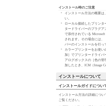
お客様に譲渡あるいは許諾さ
インストール時のご注意
２．制限
(1) お客様は、再使用許諾
インストール方法の概要は、フ
法により、第三者に「本ソフ
い。
(2) お客様は、「本ソフト
ローカル接続したプリンタ
ル、逆アセンブル、その他リ
タードライバーのプラグアン
また第三者にこのような行為
で添付されている Micro
３．著作権表示
されます。その場合には、
お客様は、「本ソフトウェア
バーのインストールを行っ
ーの著作権表示を変更し、除
カラープリンターをお使い
４．所有権
加］でプリンタードライバ
「本ソフトウェア」に係る権
アログボックスの［色の管
キヤノンのライセンサーに帰
加したとき、ICM（Image C
５．輸出
お客様は、日本国政府または
インストールについて
に、「本ソフトウェア」の全
インストールガイドについ
ません。
６．サポートおよびアップデ
インストール方法の詳細につい
キヤノン、キヤノンの子会社
ご覧ください。
びにキヤノンのライセンサー