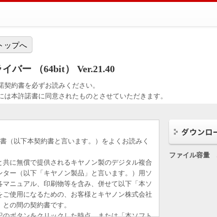
トップへ
ー （64bit） Ver.21.40
諾契約書を必ずお読みください。
には本許諾書に同意されたものとさせていただきます。
約書（以下本契約書と言います。）をよくお読みく
ファイル容量
と共に無償で提供されるキヤノン製のデジタル複合
ンター（以下「キヤノン製品」と言います。）用ソ
各マニュアル、印刷物等を含み、併せて以下「本ソ
をご使用になるための、お客様とキヤノン株式会社
）との間の契約書です。
記のボタンをクリックした時点、または「本ソフト