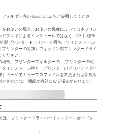
れるものではありません。
、譲渡、販売、頒布、リースもしくは貸与その他の方
ォルダー内の Readme.hta をご参照してくださ
トウェア」を使用させることはできません。
ウェア」の全部または一部を修正、改変、逆コンパイ
ーをお使いの場合、お使いの機種によっては本プリン
バースエンジニアリング等することはできません。
ドプレイによるインストールではなく、OS に標準
をさせてはなりません。
soft 社製プリンタードライバーが優先してインストール
［プリンターの追加］でキヤノン製プリンタードライ
」に含まれるキヤノンまたはキヤノンのライセンサ
てください。
去しもしくは削除してはなりません。
の場合、プリンターフォルダーの ［プリンターの追
ーをインストール時と、プリンターのプロパティダイ
原および所有権は、その内容によりキヤノンまたは
理］ページでカラープロファイルを変更または新規追
属します。
olor Matching） 機能が有効になる場合があります。
関連する外国政府より必要な許可等を得ることなし
部または一部を、直接または間接に輸出してはなり
て
ート
ては、プリンタードライバーインストールガイドを
、関係会社、それらの販売代理店および販売店、並
は、お客様による「本ソフトウェア」の使用を支援