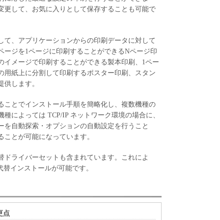
変更して、お気に入りとして保存することも可能で
して、アプリケーションからの印刷データに対して
ページを1ページに印刷することができるNページ印
のイメージで印刷することができる製本印刷、1ペー
の用紙上に分割して印刷するポスター印刷、スタン
提供します。
ることでインストール手順を簡略化し、複数機種の
によっては TCP/IP ネットワーク環境の場合に、
ーを自動探索・オプションの自動設定を行うこと
ることが可能になっています。
代替ドライバーセットも含まれています。これによ
の代替インストールが可能です。
変更点