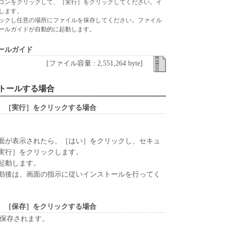
ウェア」に対してアップデート、バグの修正あるい
コンをクリックして、［実行］をクリックしてください。イ
します。
て、いかなる責任も負うものではありません。
ックし任意の場所にファイルを保存してください。ファイル
ールガイドが自動的に起動します。
、『現状のまま』の状態で使用許諾されます。キヤノ
、キヤノンの子会社、キヤノンの関連会社、それら
ールガイド
いずれも、「本ソフトウェア」に関して、商品性お
[ファイル容量 : 2,551,264 byte]
保証を含め、いかなる保証も、明示たると黙示たる
します。
ンストールする場合
ライセンサー、キヤノンの子会社、キヤノンの関連会
は販売店のいずれも、「本ソフトウェア」の使用ま
、［実行］をクリックする場合
なる損害（逸失利益およびその他の派生的または付
限定されない全ての損害を言います。）について、
切の責任を負わないものとします。たとえ、キヤノ
面が表示されたら、［はい］をクリックし、セキュ
、キヤノンの子会社、キヤノンの関連会社、それら
実行］をクリックします。
かかる損害の可能性について知らされていた場合で
起動します。
動後は、画面の指示に従いインストールを行ってく
ライセンサー、キヤノンの子会社、キヤノンの関連会
は販売店のいずれも、「本ソフトウェア」、または
起因または関連してお客様と第三者との間に生じた
、［保存］をクリックする場合
切責任を負わないものとします。
が保存されます。