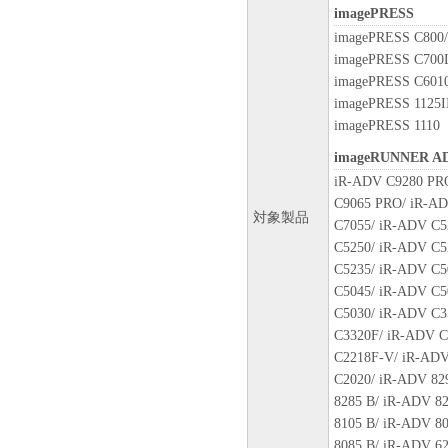
Ohta-ku, Tokyo 146-8501, Japan
imagePRESS
本条項中で使用される"the 
imagePRESS C800/
トウェア」を意味し、指し示
imagePRESS C700L
10．分離可能性
imagePRESS C6010
本契約書のいずれかの条項ま
imagePRESS 1125II
場合でも、その他の条項は完
imagePRESS 1110
imageRUNNER A
以 上
iR-ADV C9280 PR
キヤノン株式会社
C9065 PRO/ iR-AD
対象製品
C7055/ iR-ADV C5
No.024776
C5250/ iR-ADV C5
C5235/ iR-ADV C5
C5045/ iR-ADV C5
C5030/ iR-ADV C3
C3320F/ iR-ADV C
C2218F-V/ iR-ADV
C2020/ iR-ADV 82
8285 B/ iR-ADV 8
8105 B/ iR-ADV 8
8085 B/ iR-ADV 62