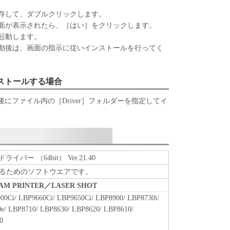
、『同意』を示す下記のボタンをクリックした時点、
存して、ダブルクリックします。
ンストールした時点で発効し、下記(2)または(3)
面が表示されたら、［はい］をクリックします。
存続します。
起動します。
ウェア」およびその複製物のすべてを廃棄および消去
動後は、画面の指示に従いインストールを行ってく
終了させることができます。
ずれかの条項に違反した場合、本契約書は直ちに終了
ンストールする場合
よって本契約書が終了した場合、速やかに、「本ソフト
すべてを廃棄または消去するものとします。
にファイル内の［Driver］フォルダーを指定してイ
約書第2条、第4条から第7条まで、第8条第4項および
終了後も効力を有します。
RICTED RIGHTS NOTICE
は、米国政府の機関また団体を意味します。もしお
である場合、以下の規定が適用されます ： The
ライバー （64bit） Ver.21.40
" as that term is defined at 48 C.F.R. 2.101 (Oct
るためのソフトウエアです。
l computer software" and "commercial computer
BEAM PRINTER／LASER SHOT
 terms are used in 48 C.F.R. 12.212 (Sept 1995).
00Ci/ LBP9660Ci/ LBP9650Ci/ LBP8900/ LBP8730i/
2 and 48 C.F.R. 227.7202-1 through 227.7202-4 (June
e/ LBP8710/ LBP8630/ LBP8620/ LBP8610/
 Users shall acquire the SOFTWARE with only those
0
ufacturer is Canon Inc./30-2, Shimomaruko 3-chome,