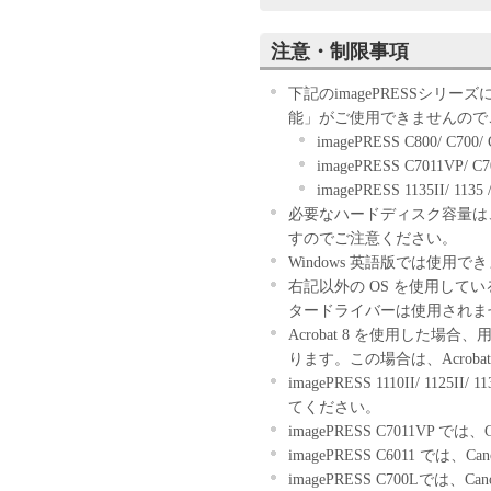
ウェア」のインストールのい
す。
注意・制限事項
お客様が本契約書に同意でき
きません。
下記のimagePRESSシリー
１．許諾
能」がご使用できませんので
(1) キヤノンは、お客様が
imagePRESS C800/ C700/
ン製品」に直接またはネット
imagePRESS C7011VP/ C7
下「指定機器」と言います。
imagePRESS 1135II/ 1135 / 
においては、「本ソフトウェ
必要なハードディスク容量は
すること、またはコンピュー
すのでご注意ください。
しくは実行することのいずれ
Windows 英語版では使用で
お客様に対して許諾します。
右記以外の OS を使用して
て接続されたコンピューター
タードライバーは使用されま
ソフトウェア」を使用させる
Acrobat 8 を使用した
に本契約書上の義務および条
ります。この場合は、Acrob
負うことを条件とします。
imagePRESS 1110II/ 1125II/
(2) お客様は、上記(1)に
てください。
ップとして、「本ソフトウェ
imagePRESS C7011VP では
(3) 上記(1)および(2)
imagePRESS C6011 では、C
ーのいかなる知的財産権も、
imagePRESS C700Lでは、Ca