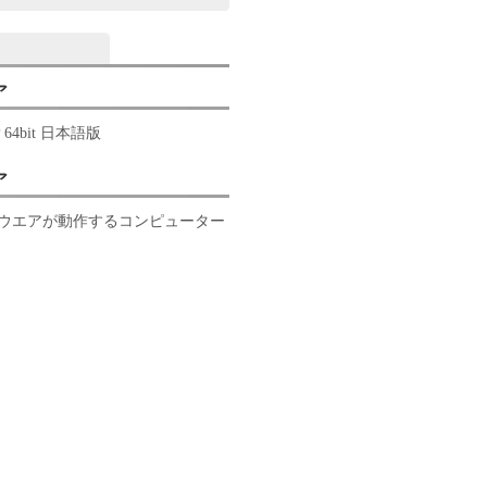
ア
P 64bit 日本語版
ア
ウエアが動作するコンピューター