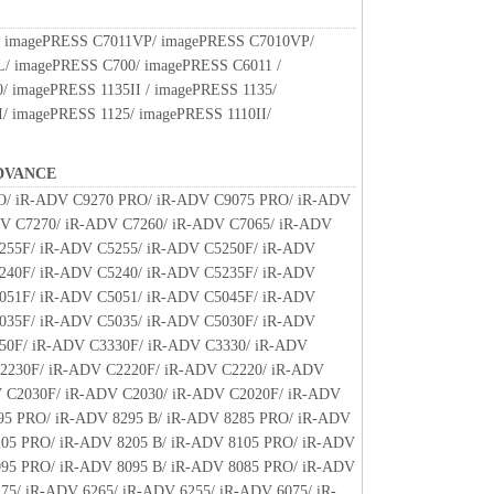
.
SOFTWARE"とは、本契約書中で定義される「本ソフ
 imagePRESS C7011VP/ imagePRESS C7010VP/
すものとします。
/ imagePRESS C700/ imagePRESS C6011 /
/ imagePRESS 1135II / imagePRESS 1135/
たはその一部が法律により無効であると決定された
/ imagePRESS 1125/ imagePRESS 1110II/
全に有効に存続するものとします。
DVANCE
O/ iR-ADV C9270 PRO/ iR-ADV C9075 PRO/ iR-ADV
V C7270/ iR-ADV C7260/ iR-ADV C7065/ iR-ADV
255F/ iR-ADV C5255/ iR-ADV C5250F/ iR-ADV
240F/ iR-ADV C5240/ iR-ADV C5235F/ iR-ADV
051F/ iR-ADV C5051/ iR-ADV C5045F/ iR-ADV
035F/ iR-ADV C5035/ iR-ADV C5030F/ iR-ADV
50F/ iR-ADV C3330F/ iR-ADV C3330/ iR-ADV
2230F/ iR-ADV C2220F/ iR-ADV C2220/ iR-ADV
 C2030F/ iR-ADV C2030/ iR-ADV C2020F/ iR-ADV
95 PRO/ iR-ADV 8295 B/ iR-ADV 8285 PRO/ iR-ADV
205 PRO/ iR-ADV 8205 B/ iR-ADV 8105 PRO/ iR-ADV
095 PRO/ iR-ADV 8095 B/ iR-ADV 8085 PRO/ iR-ADV
75/ iR-ADV 6265/ iR-ADV 6255/ iR-ADV 6075/ iR-