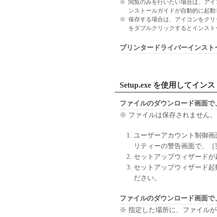
すること、および「本ソフト
※
閲覧のみを行いたい場合は、アイ
ンストールガイドが自動的に起動
はサポートを行うことについ
※
保存する場合は、アイコンをクリ
７．保証の否認・免責
をダブルクリックするとインスト
(1) 「本ソフトウェア」は
ン、キヤノンのライセンサー
プリンタードライバーインスト
の販売代理店または販売店の
よび特定の目的への適合性の
とを問わず一切しないものと
Setup.exe を使用してイ
(2) キヤノン、キヤノンの
社、それらの販売代理店また
ファイルのダウンロード画面で
たは使用不能から生ずるいか
※ ファイルは保存されません。
随的な損害を含むがこれらに
適用法で認められる限り、一
ユーザーアカウント制御画
ン、キヤノンのライセンサー
リティーの警告画面で、［
の販売代理店または販売店が
セットアップウィザードが
も同様です。
セットアップウィザード起
(3) キヤノン、キヤノンの
ださい。
社、それらの販売代理店また
「本ソフトウェア」の使用に
ファイルのダウンロード画面で
いかなる紛争についても、一
※ 指定した場所に、ファイル
８．契約期間