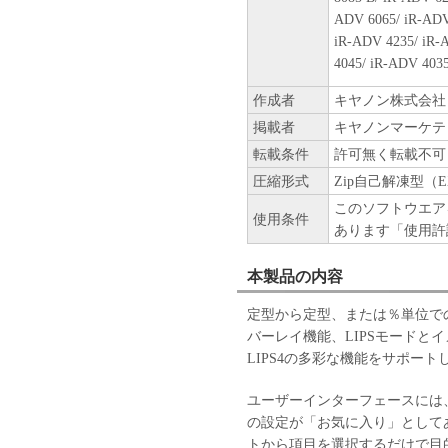
ADV 6065/ iR-ADV
iR-ADV 4235/ iR-
4045/ iR-ADV 403
作成者
キヤノン株式会社
掲載者
キヤノンマーケテ
転載条件
許可無く転載不可
圧縮形式
Zip自己解凍型（E
このソフトウエア
使用条件
あります「使用許
本製品の内容
定型から定型、または％単位で
バーレイ機能、LIPSモードと
LIPS4の多彩な機能をサポート
ユーザーインターフェースには
の設定が「お気に入り」として
トから項目を選択するだけで目