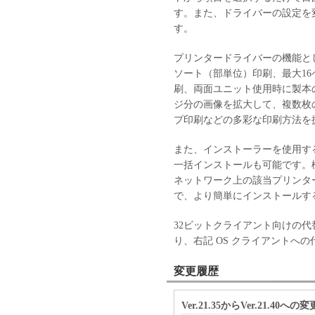
す。また、ドライバーの設定を
す。
プリンタードライバーの機能と
ソート（部単位）印刷、最大16
刷、両面ユニット使用時に製本
ジ分の画像を拡大して、複数枚
プ印刷などの多彩な印刷方法を
また、インストーラーを使用す
一括インストールも可能です。機種
ネットワーク上の該当プリンタ
で、より簡単にインストールす
32ビットクライアント向けの
り、右記 OS クライアントへ
変更履歴
Ver.21.35からVer.21.40への