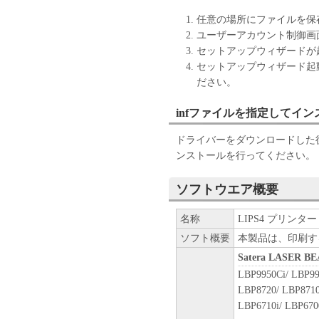
(1) 本契約書は、お客様が
任意の場所にファイルを保
または「本ソフトウェア」をイ
ユーザーアカウント制御画
により終了されるまで有効に
セットアップウィザードが
(2) お客様は、「本ソフト
セットアップウィザード起
することにより、本契約書を
ださい。
(3) お客様が本契約書のい
します。
infファイルを指定してイ
(4) お客様は、上記(3)に
ウェア」およびその複製物の
ドライバーをダウンロードした後
(5) 上記にかかわらず、本契
ンストールを行ってください。
第10条の規定は、本契約書の
９．U.S. GOVERNMENT REST
ソフトウエア概要
“米国政府エンドユーザー”と
客様が米国政府エンドユーザー
名称
LIPS4 プリンタード
SOFTWARE is a "commercial item,
ソフト概要
本製品は、印刷す
1995), consisting of "commercia
Satera LASER 
software documentation," as such
LBP9950Ci/ LBP99
Consistent with 48 C.F.R. 12.21
LBP8720/ LBP8710
1995), all U.S. Government End
LBP6710i/ LBP670
rights set forth herein. The man