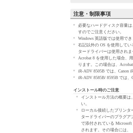
お客様は、『同意』を示す下
注意・制限事項
ウェア」のインストールのい
す。
必要なハードディスク容量は
お客様が本契約書に同意でき
すのでご注意ください。
きません。
Windows 英語版では使用で
右記以外の OS を使用して
１．許諾
タードライバーは使用されま
(1) キヤノンは、お客様が
Acrobat 8 を使用した
ン製品」に直接またはネット
ります。この場合は、Acrob
下「指定機器」と言います。
iR-ADV 8505B では、Cano
においては、「本ソフトウェ
iR-ADV 8585B/ 8595B では
すること、またはコンピュー
しくは実行することのいずれ
インストール時のご注意
お客様に対して許諾します。
インストール方法の概要は、フ
て接続されたコンピューター
い。
ソフトウェア」を使用させる
ローカル接続したプリンタ
に本契約書上の義務および条
タードライバーのプラグアン
負うことを条件とします。
で添付されている Micro
(2) お客様は、上記(1)に
されます。その場合には、