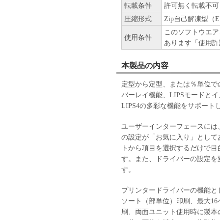
転載条件
許可無く転載不可
圧縮形式
Zip自己解凍型（E
このソフトウエア
使用条件
あります「使用許
本製品の内容
定型から定型、または％単位で
バーレイ機能、LIPSモードと
LIPS4の多彩な機能をサポート
ユーザーインターフェースには
の設定が「お気に入り」として
トから項目を選択するだけで目
す。また、ドライバーの設定を
す。
プリンタードライバーの機能と
ソート（部単位）印刷、最大16
刷、両面ユニット使用時に製本