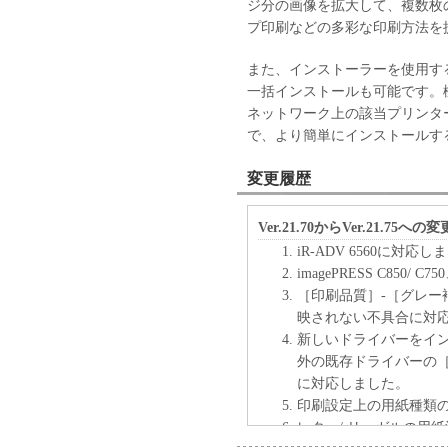
ジ分の画像を拡大して、複数枚
プ印刷などの多彩な印刷方法を
また、インストーラーを使用す
一括インストールも可能です。機種
ネットワーク上の該当プリンタ
で、より簡単にインストールす
変更履歴
Ver.21.70からVer.21.75への
iR-ADV 6560に対応
imagePRESS C850/ C
［印刷品質］-［グレー
映されない不具合に対
新しいドライバーをイ
外の既存ドライバーの
に対応しました。
印刷設定上の用紙種類
レター/ リーガルの用