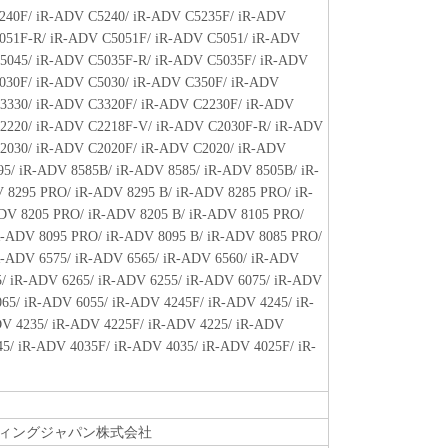
240F/ iR-ADV C5240/ iR-ADV C5235F/ iR-ADV
oftware"とは、本契約書中で定義される「本ソフトウ
051F-R/ iR-ADV C5051F/ iR-ADV C5051/ iR-ADV
のとします。
5045/ iR-ADV C5035F-R/ iR-ADV C5035F/ iR-ADV
030F/ iR-ADV C5030/ iR-ADV C350F/ iR-ADV
3330/ iR-ADV C3320F/ iR-ADV C2230F/ iR-ADV
たはその一部が法律により無効であると決定された
2220/ iR-ADV C2218F-V/ iR-ADV C2030F-R/ iR-ADV
全に有効に存続するものとします。
2030/ iR-ADV C2020F/ iR-ADV C2020/ iR-ADV
95/ iR-ADV 8585B/ iR-ADV 8585/ iR-ADV 8505B/ iR-
 8295 PRO/ iR-ADV 8295 B/ iR-ADV 8285 PRO/ iR-
DV 8205 PRO/ iR-ADV 8205 B/ iR-ADV 8105 PRO/
R-ADV 8095 PRO/ iR-ADV 8095 B/ iR-ADV 8085 PRO/
R-ADV 6575/ iR-ADV 6565/ iR-ADV 6560/ iR-ADV
5/ iR-ADV 6265/ iR-ADV 6255/ iR-ADV 6075/ iR-ADV
65/ iR-ADV 6055/ iR-ADV 4245F/ iR-ADV 4245/ iR-
V 4235/ iR-ADV 4225F/ iR-ADV 4225/ iR-ADV
45/ iR-ADV 4035F/ iR-ADV 4035/ iR-ADV 4025F/ iR-
ィングジャパン株式会社