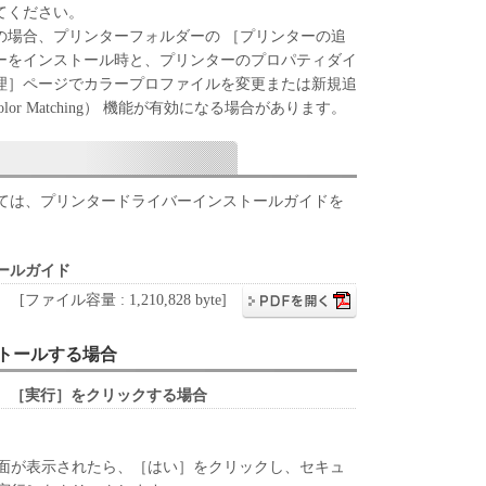
ア」を１部、複製することができます。
てください。
に定める場合を除き、キヤノンまたはキヤノンのライセンサ
の場合、プリンターフォルダーの ［プリンターの追
明示たると黙示たるとを問わず、本契約書によって
ーをインストール時と、プリンターのプロパティダイ
れるものではありません。
理］ページでカラープロファイルを変更または新規追
olor Matching） 機能が有効になる場合があります。
、譲渡、販売、頒布、リースもしくは貸与その他の方
トウェア」を使用させることはできません。
ウェア」の全部または一部を修正、改変、逆コンパイ
ては、プリンタードライバーインストールガイドを
バースエンジニアリング等することはできません。
をさせてはなりません。
ールガイド
[ファイル容量 : 1,210,828 byte]
原および所有権は、その内容によりキヤノンまたは
属します。
ンストールする場合
、［実行］をクリックする場合
」に含まれるキヤノンまたはキヤノンのライセンサ
去しもしくは削除してはなりません。
面が表示されたら、［はい］をクリックし、セキュ