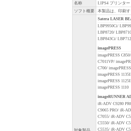
に、「本ソフトウェア」の全
名称
LIPS4 プリンタード
ません。
ソフト概要
本製品は、印刷す
Satera LASER 
７．契約期間
(1) 本契約書は、お客様が
LBP9950Ci/ LBP99
または「本ソフトウェア」をイ
LBP8720/ LBP8710
により終了されるまで有効に
LBP843Ci/ LBP712
(2) お客様は、「本ソフト
imagePRESS
することにより、本契約書を
imagePRESS C850/
(3) お客様が本契約書のい
C7011VP/ imageP
します。
C700/ imagePRESS
(4) お客様は、上記(3)に
imagePRESS 1135II
ウェア」およびその複製物の
imagePRESS 1125II
imagePRESS 1110
８．U.S. GOVERNMENT REST
The Software is a "commercial ite
imageRUNNER A
1995), consisting of "commercia
iR-ADV C9280 PR
software documentation," as such
C9065 PRO/ iR-AD
Consistent with 48 C.F.R. 12.21
C7055/ iR-ADV C5
1995), all U.S. Government End U
C5550/ iR-ADV C5
set forth herein. Manufacturer 
C5535/ iR-ADV C5
対象製品