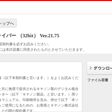
トップへ
ー （32bit） Ver.21.75
諾契約書を必ずお読みください。
には本許諾書に同意されたものとさせていただきます。
書（以下本契約書と言います。）をよくお読みくだ
ファイル容量
と共に無償で提供されるキヤノン製のデジタル複合
ンター（以下「キヤノン製品」と言います。）用ソ
各マニュアル、印刷物等を含み、併せて以下「本ソ
をご使用になるための、お客様とキヤノン株式会社
）との間の契約書です。