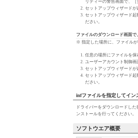
リティーの警告画面で、［
(1) 「本ソフトウェア」は
セットアップウィザードが
ン、キヤノンのライセンサー
セットアップウィザード起
の販売代理店または販売店の
ださい。
よび特定の目的への適合性の
とを問わず一切しないものと
ファイルのダウンロード画面で
(2) キヤノン、キヤノンの
※ 指定した場所に、ファイル
社、それらの販売代理店また
たは使用不能から生ずるいか
任意の場所にファイルを保
随的な損害を含むがこれらに
ユーザーアカウント制御画
適用法で認められる限り、一
セットアップウィザードが
ン、キヤノンのライセンサー
セットアップウィザード起
の販売代理店または販売店が
ださい。
も同様です。
(3) キヤノン、キヤノンの
infファイルを指定してイ
社、それらの販売代理店また
「本ソフトウェア」の使用に
ドライバーをダウンロードした後
いかなる紛争についても、一
ンストールを行ってください。
６．輸出
ソフトウエア概要
お客様は、日本国政府または