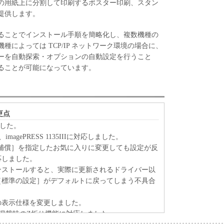
の用紙上に分割して印刷するポスター印刷、スタン
提供します。
ることでインストール手順を簡略化し、複数機種の
によっては TCP/IP ネットワーク環境の場合に、
ーを自動探索・オプションの自動設定を行うこと
ることが可能になっています。
変更点
しました。
750、imagePRESS 1135IIIに対応しました。
補償］を指定したお気に入りに変更しても設定が反
応しました。
ンストールすると、実際に更新されるドライバー以
［標準の設定］がデフォルトに戻ってしまう不具合
の表示仕様を変更しました。
紙混載時のZ折り機能に対応しました。