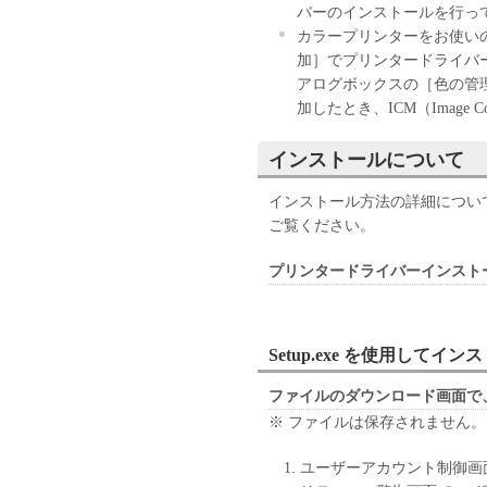
ップとして、「本ソフトウェ
バーのインストールを行っ
(3) 上記(1)および(2)
カラープリンターをお使い
ーのいかなる知的財産権も、
加］でプリンタードライバ
お客様に譲渡あるいは許諾さ
アログボックスの［色の管
加したとき、ICM（Image C
２．制限
(1) お客様は、再使用許諾
インストールについて
法により、第三者に「本ソフ
(2) お客様は、「本ソフト
インストール方法の詳細につい
ル、逆アセンブル、その他リ
ご覧ください。
また第三者にこのような行為
プリンタードライバーインスト
３．帰属
「本ソフトウェア」に係る権
キヤノンのライセンサーに帰
Setup.exe を使用してイ
４．著作権表示
ファイルのダウンロード画面で
お客様は、「本ソフトウェア
※ ファイルは保存されません。
ーの著作権表示を変更し、除
ユーザーアカウント制御画
５．保証の否認・免責