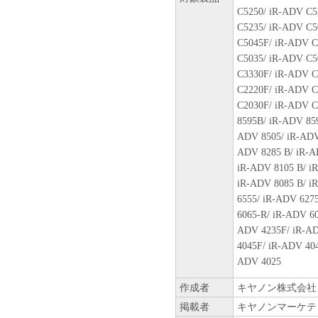
Tokyo 146-8501, Japan.
C5250/ iR-ADV C5
本条項中で使用される"the S
C5235/ iR-ADV C5
ェア」を意味し、指し示すも
C5045F/ iR-ADV C
C5035/ iR-ADV C5
９．分離可能性
C3330F/ iR-ADV C
本契約書のいずれかの条項ま
C2220F/ iR-ADV C
場合でも、その他の条項は完
C2030F/ iR-ADV C
8595B/ iR-ADV 85
以 上
ADV 8505/ iR-ADV
ADV 8285 B/ iR-A
キヤノン株式会社
iR-ADV 8105 B/ i
iR-ADV 8085 B/ i
022743
6555/ iR-ADV 627
6065-R/ iR-ADV 60
ADV 4235F/ iR-AD
4045F/ iR-ADV 40
ADV 4025
作成者
キヤノン株式会社
掲載者
キヤノンマーケテ