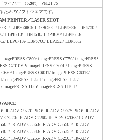
部または一部を、直接または間接に輸出してはなり
ライバー （32bit） Ver.21.75
るためのソフトウエアです。
BEAM PRINTER／LASER SHOT
、『同意』を示す下記のボタンをクリックした時点、
00Ci/ LBP9660Ci/ LBP9650Ci/ LBP8900/ LBP8730i/
ンストールした時点で発効し、下記(2)または(3)
e/ LBP8710/ LBP8630/ LBP8620/ LBP8610/
存続します。
Ci/ LBP6710i/ LBP6700/ LBP352i/ LBP351i
ウェア」およびその複製物のすべてを廃棄および消去
終了させることができます。
 imagePRESS C800/ imagePRESS C750/ imagePRESS
ずれかの条項に違反した場合、本契約書は直ちに終了
RESS C7010VP/ imagePRESS C700L/ imagePRESS
 C650/ imagePRESS C6011/ imagePRESS C6010/
よって本契約書が終了した場合、速やかに、「本ソフト
I/ imagePRESS 1135II/ imagePRESS 1135/
すべてを廃棄または消去するものとします。
/ imagePRESS 1125/ imagePRESS 1110II/
RICTED RIGHTS NOTICE
m," as that term is defined at 48 C.F.R. 2.101 (Oct
DVANCE
l computer software" and "commercial computer
O/ iR-ADV C9270 PRO/ iR-ADV C9075 PRO/ iR-ADV
 terms are used in 48 C.F.R. 12.212 (Sept 1995).
V C7270/ iR-ADV C7260/ iR-ADV C7065/ iR-ADV
2 and 48 C.F.R. 227.7202-1 through 227.7202-4 (June
560F/ iR-ADV C5560/ iR-ADV C5550F/ iR-ADV
sers shall acquire the Software with only those rights
540F/ iR-ADV C5540/ iR-ADV C5535F/ iR-ADV
is Canon Inc./30-2, Shimomaruko 3-chome, Ohta-ku,
255F/ iR-ADV C5255/ iR-ADV C5250F/ iR-ADV