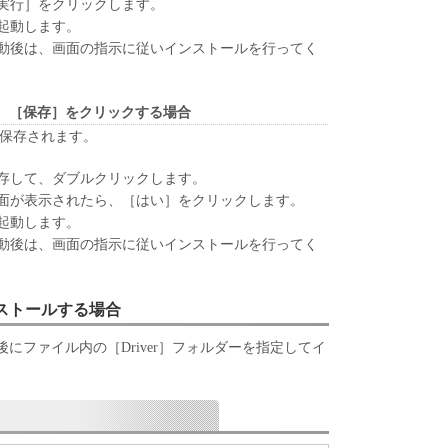
実行］をクリックします。
、『現状のまま』の状態で使用許諾されます。キヤノ
起動します。
、キヤノンの子会社、キヤノンの関連会社、それら
動後は、画面の指示に従いインストールを行ってく
いずれも、「本ソフトウェア」に関して、商品性お
保証を含め、いかなる保証も、明示たると黙示たる
します。
、［保存］をクリックする場合
ライセンサー、キヤノンの子会社、キヤノンの関連会
が保存されます。
は販売店のいずれも、「本ソフトウェア」の使用ま
なる損害（逸失利益およびその他の派生的または付
存して、ダブルクリックします。
限定されない全ての損害を言います。）について、
面が表示されたら、［はい］をクリックします。
切の責任を負わないものとします。たとえ、キヤノ
起動します。
、キヤノンの子会社、キヤノンの関連会社、それら
動後は、画面の指示に従いインストールを行ってく
かかる損害の可能性について知らされていた場合で
ライセンサー、キヤノンの子会社、キヤノンの関連会
ンストールする場合
は販売店のいずれも、「本ソフトウェア」、または
起因または関連してお客様と第三者との間に生じた
にファイル内の［Driver］フォルダーを指定してイ
切責任を負わないものとします。
関連する外国政府より必要な認可等を得ることなし