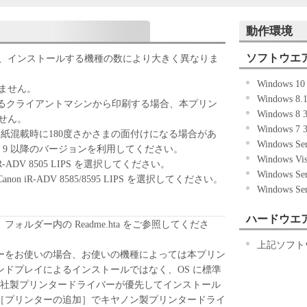
記のボタンをクリックした時点、または「本ソフト
動作環境
ずれかをもって、本契約書に同意したことになりま
ソフトウエ
、インストールする機種の数により大きく異なりま
ない場合、「本ソフトウェア」を使用することはで
Windows 1
きません。
Windows 8
いるクライアントマシンから印刷する場合、本プリン
Windows 8
せん。
Windows 7
「キヤノン製品」を利用する目的のために、「キヤノ
場合、用紙混載時に180度さかさまの面付けになる場合があ
Windows Se
ワークを通じ接続される複数のコンピューター（以
at 9 以降のバージョンを利用してください。
Windows V
）において、「本ソフトウェア」を使用（本契約書
n iR-ADV 8505 LIPS を選択してください。
Windows Se
ア」をコンピューターの記憶媒体上にインストール
、Canon iR-ADV 8585/8595 LIPS を選択してください。
Windows Se
ターにおいて表示すること、アクセスすること、も
も含むものとします。）するための非独占的権利を
ハードウエ
お客様は、また「指定機器」にネットワークを通じ
ォルダー内の Readme.hta をご参照してくださ
上で、かかるコンピューターの使用者に対して「本
上記ソフト
ことができますが、かかるコンピューターの使用者
ーをお使いの場合、お使いの機種によっては本プリン
件を遵守させるとともに、その履行に関し全責任を
ドプレイによるインストールではなく、OS に標準
soft 社製プリンタードライバーが優先してインストール
基づいて「本ソフトウェア」を使用するためのバックア
［プリンターの追加］でキヤノン製プリンタードライ