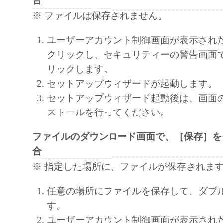
合
LIMITED TO THE IMPLIED WARRANTIES
MERCHANTABILITY AND FITNESS FOR A
※ ファイルは保存されません。
PURP OS E. THE ENTIRE RISK AS TO TH
ユーザーアカウント制御画面が表示され
PERFORMANCE OF THE SOFTWARE IS W
クリックし、セキュリティーの警告画面
SHOULD THE SOFTWARE PROVE DEFECT
リックします。
ASSUME THE ENTIRE C OS T OF ALL N
セットアップウィザードが起動します。
SERVICING, REPAIR OR CORRECTION. S
セットアップウィザード起動後は、画面
LEGAL JURISDICTIONS DO NOT ALLOW 
ストールを行ってください。
EXCLUSION OF IMPLIED WARRANTIES, 
EXCLUSION MAY NOT APPLY TO YOU.
ファイルのダウンロード画面で、［保存］を
THIS WARRANTY GIVES YOU SPECIFIC 
合
AND YOU MAY ALSO HAVE OTHER RIGH
※ 指定した場所に、ファイルが保存されま
VARY FROM STATE TO STATE OR JURISD
JURISDICTION.
任意の場所にファイルを保存して、ダブ
NEITHER CANON, CANON'S SUBSIDIARI
す。
AFFILIATES, THEIR DISTRIBUTORS, OR
ユーザーアカウント制御画面が表示され