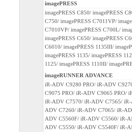
SOFTWARE EVEN IF EITHER CANON, CA
imagePRESS
SUBSIDIARIES OR AFFILIATES, THEIR D
imagePRESS C850/ imagePRESS C8
DEALERS OR CANON'S LICENSORS HAV
C750/ imagePRESS C7011VP/ imag
ADVISED OF THE P OS SIBILITY OF SU
C7010VP/ imagePRESS C700L/ ima
SOME STATES OR LEGAL JURISDICTION
imagePRESS C650/ imagePRESS C6
ALLOW THE LIMITATION OR EXCLUSION 
C6010/ imagePRESS 1135III/ image
FOR INCIDENTAL OR CONSEQUENTIAL 
imagePRESS 1135/ imagePRESS 112
PERSONAL INJURY OR DEATH RESULTI
1125/ imagePRESS 1110II/ imagePR
NEGLIGENCE ON THE PART OF THE SELL
imageRUNNER ADVANCE
ABOVE LIMITATION OR EXCLUSION MAY
iR-ADV C9280 PRO/ iR-ADV C927
TO YOU.
C9075 PRO/ iR-ADV C9065 PRO/ i
[RELEASE OF LIABILITY] TO THE FULL
iR-ADV C7570/ iR-ADV C7565/ iR-
PERMITTED BY APPLICABLE LAW, YOU
ADV C7260/ iR-ADV C7065/ iR-AD
RELEASE CANON, CANON'S SUBSIDIARI
ADV C5560F/ iR-ADV C5560/ iR-A
AFFILIATES, THEIR DISTRIBUTORS, DE
ADV C5550/ iR-ADV C5540F/ iR-A
CANON'S LICENSORS FROM ANY AND AL