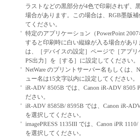
use ("use" as used herein shall include storing, lo
ラストなどの黒部分が4色で印刷されず、
accessing, executing or displaying) the SOFTWA
場合があります。この場合は、RGB墨版補
use with Products only on computers directly or
てください。
connected to the Products (the "Designated Com
特定のアプリケーション（PowerPoint 20
You may allow other users of other computers c
すると印刷時に白い縦線が入る場合があり
Designated Computer to use the SOFTWARE, pr
は、［デバイスの設定］ページで［アプリ
must assure that all such users shall abide by the 
PS出力］を［する］に設定してください。
Agreement and shall be subject to restrictions an
NetWare のプリントサーバー名もしくは、
borne by you hereunder.
ュー名は15文字以内に設定してください。
You may make one copy of the SOFTWARE sole
iR-ADV 8505B では、Canon iR-ADV 85
purpose.
ださい。
2. RESTRICTIONS
iR-ADV 8585B/ 8595B では、Canon iR-ADV 
You shall not use the SOFTWARE except as expr
を選択してください。
permitted herein, and shall not assign, sublicense, 
imagePRESS 1135III では、Canon iPR 1110/ 
loan, convey or transfer to any third party t
を選択してください。
shall not alter, translate or convert to another 