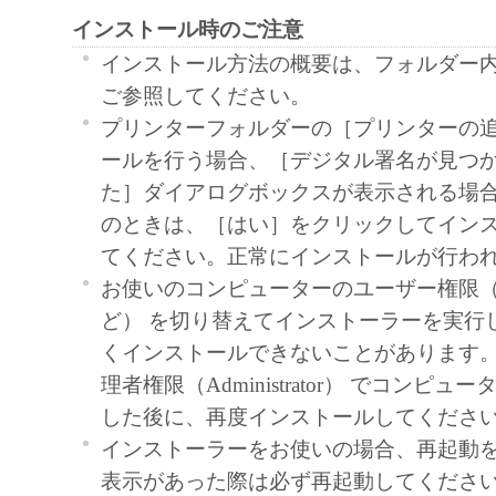
インストール時のご注意
language, modify, disassemble, decompile or oth
engineer the SOFTWARE and you shall not have
インストール方法の概要は、フォルダー内の Re
to do so.
ご参照してください。
3. COPYRIGHT NOTICE
プリンターフォルダーの［プリンターの
You shall not modify, remove or delete any copy
ールを行う場合、［デジタル署名が見つ
Canon or its licensors contained in the SOFTW
た］ダイアログボックスが表示される場
any copy thereof.
のときは、［はい］をクリックしてイン
4. OWNERSHIP
てください。正常にインストールが行わ
Canon and its licensors retain in all respects the 
お使いのコンピューターのユーザー権限
and intellectual property rights in and to the
ど） を切り替えてインストーラーを実行
as expressly provided herein, no license or right,
くインストールできないことがあります
implied, is hereby conveyed or granted by Cano
理者権限（Administrator） でコンピ
intellectual property of Canon and its licensors.
した後に、再度インストールしてくださ
5. EXPORT CONTROL
インストーラーをお使いの場合、再起動
You agree to comply with all export laws and res
表示があった際は必ず再起動してくださ