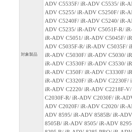
ADV C5535F/ iR-ADV C5535/ iR-A
ARISING FROM OR RELATED TO ALL CL
ADV C5255/ iR-ADV C5250F/ iR-A
CONCERNING THE SOFTWARE OR ITS US
ADV C5240F/ iR-ADV C5240/ iR-A
8. TERM
ADV C5235/ iR-ADV C5051F-R/ iR
This Agreement is effective upon your acceptanc
iR-ADV C5051/ iR-ADV C5045F/ iR
clicking the button indicating your acceptance as
ADV C5035F-R/ iR-ADV C5035F/ i
installing the SOFTWARE and remains in effect 
対象製品
iR-ADV C5030F/ iR-ADV C5030/ i
You may terminate this Agreement by destroying
iR-ADV C3530F/ iR-ADV C3530/ i
SOFTWARE including any and all copies thereo
iR-ADV C350F/ iR-ADV C3330F/ i
This Agreement shall also terminate if you fail 
iR-ADV C3320F/ iR-ADV C2230F/ 
terms hereof. Upon termination of this Agreement
iR-ADV C2220/ iR-ADV C2218F-V/
Canon enforcing its respective legal rights, you 
C2030F-R/ iR-ADV C2030F/ iR-ADV
promptly destroy the SOFTWARE including any 
ADV C2020F/ iR-ADV C2020/ iR-A
thereof. Notwithstanding the foregoing, Section
ADV 8595/ iR-ADV 8585B/ iR-ADV
11 shall survive any termination of this Agreeme
8505B/ iR-ADV 8505/ iR-ADV 829
9. U.S. GOVERNMENT RESTRICTED RIGH
8295 B/ iR-ADV 8285 PRO/ iR-ADV