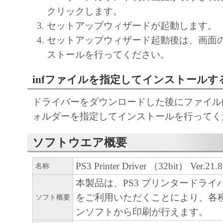
CANON'S LICENSORS WARRANT THAT T
クリックします。
CONTAINED IN THE SOFTWARE WILL M
セットアップウィザードが起動します。
REQUIREMENTS OR THAT THE OPERATI
セットアップウィザード起動後は、画面
SOFTWARE WILL BE UNINTERRUPTED O
ストールを行ってください。
FREE.
infファイルを指定してインストールす
[NO LIABILITY FOR DAMAGES] IN NO E
EITHER CANON, CANON'S SUBSIDIARIES
ドライバーをダウンロードした後にファイル内の
AFFILIATES, THEIR DISTRIBUTORS DEA
ォルダーを指定してインストールを行ってく
CANON'S LICENSORS BE LIABLE FOR 
WHATSOEVER (INCLUDING WITHOUT LIM
ソフトウエア概要
OS S OF BUSINESS PROFITS, L OS S OF 
PS3 Printer Driver （32bit） Ver.21.8
名称
INFORMATION, L OS S OF BUSINESS IN
OTHER COMPENSATORY, INCIDENTAL O
本製品は、PS3 プリンタードラ
CONSEQUENTIAL DAMAGES) ARISING O
をご利用いただくことにより、各
ソフト概要
SOFTWARE, USE THEREOF OR INABILITY
ンソフトから印刷が行えます。