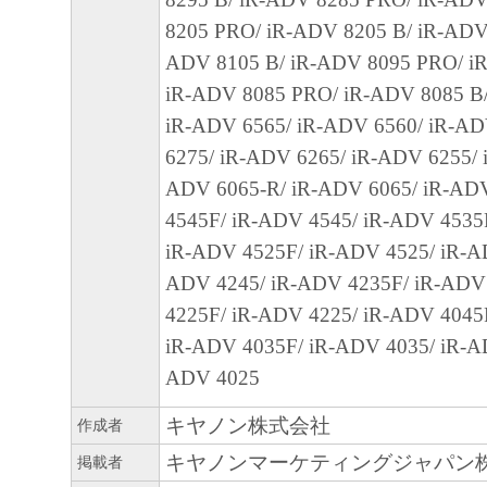
A "US Government End User" shall mean any ag
8205 PRO/ iR-ADV 8205 B/ iR-ADV
the government of the United States. If you ar
ADV 8105 B/ iR-ADV 8095 PRO/ i
End User, the following shall apply: The SOF
iR-ADV 8085 PRO/ iR-ADV 8085 B/
"commercial item," as that term is defined at 48
iR-ADV 6565/ iR-ADV 6560/ iR-AD
(October 1995), consisting of "commercial comp
6275/ iR-ADV 6265/ iR-ADV 6255/ 
and "commercial computer software documentati
ADV 6065-R/ iR-ADV 6065/ iR-AD
terms are used in 48 C.F.R. 12.212 (September 
4545F/ iR-ADV 4545/ iR-ADV 4535
with 48 C.F.R. 12.212 and 48 C.F.R. 227.7202
iR-ADV 4525F/ iR-ADV 4525/ iR-A
227.7202-4 (June 1995), all U.S. Government E
ADV 4245/ iR-ADV 4235F/ iR-ADV
acquire the SOFTWARE with only those rights se
4225F/ iR-ADV 4225/ iR-ADV 4045
The manufacturer is Canon Inc./30-2, Shimoma
iR-ADV 4035F/ iR-ADV 4035/ iR-A
Ohta-ku, Tokyo 146-8501, Japan.
ADV 4025
10. SEVERABILITY
In the event that any section hereof is declared o
キヤノン株式会社
作成者
illegal by any court or tribunal of competent juri
キヤノンマーケティングジャパン
掲載者
section shall be null and void with respect to the 