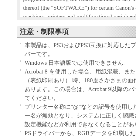
thereof (the "SOFTWARE") for certain Canon's
machines, printers and multifunctional peripheral
"Products").
注意・制限事項
READ CAREFULLY AND UNDERSTAND AL
RIGHTS AND RESTRICTIONS DESCRIBED 
本製品は、PS3およびPS3互換に対応した
AGREEMENT BEFORE INSTALLING THE 
バーです。
CLICKING THE BUTTON INDICATING YO
Windows 日本語版では使用できません。
ACCEPTANCE AS STATED BELOW OR IN
Acrobat 8 を使用した場合、用紙混載、
SOFTWARE, YOU AGREE TO BE BOUND 
（表紙印刷あり） 時、180度さかさまの
AND CONDITIONS OF THIS AGREEMENT.
あります。この場合は、Acrobat 9以降
NOT AGREE TO THE FOLLOWING TERM
てください。
CONDITIONS OF THIS AGREEMENT, DO 
プリンター名称に"@"などの記号を使用し
SOFTWARE.
ー名が無効となり、システムに正しく認識
1. GRANT OF LICENSE
設定機能などが利用できなくなることがあ
Canon grants you a personal, limited and non-exc
PSドライバーから、RGBデータを印刷し