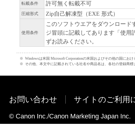
許可無く転載不可
転載条件
that court or tribunal and all the remaining provi
Zip自己解凍型（EXE 形式）
圧縮形式
remain in full force and effect.
このソフトウエアをダウンロード
11. ACKNOWLEDGEMENT
ジ冒頭に記載してあります「使用
使用条件
BY CLICKING THE BUTTON INDICATING
ずお読みください。
ACCEPTANCE AS STATED BELOW OR IN
SOFTWARE, YOU ACKNOWLEDGE THAT 
※
Windowsは米国 Microsoft Corporationの米国およびその他の国
READ THIS AGREEMENT, UNDERSTOOD 
※
その他、本文中に記載されている社名や商品名は、各社の登録商標
TO BE BOUND BY ITS TERMS AND COND
ALSO AGREE THAT THIS AGREEMENT IS
COMPLETE AND EXCLUSIVE STATEMEN
AGREEMENT BETWEEN YOU AND CANO
お問い合わせ
サイトのご利用
CONCERNING THE SUBJECT MATTER H
SUPERSEDES ALL PROP OS ALS OR PRIO
© Canon Inc./Canon Marketing Japan Inc.
AGREEMENTS, VERBAL OR WRITTEN, A
COMMUNICATIONS BETWEEN YOU AND