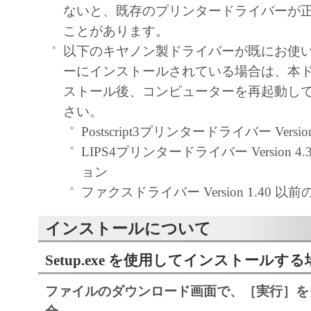
regulations of the country involved, and not to e
ないと、既存のプリンタードライバーが
export, directly or indirectly, the SOFTWARE in
ことがあります。
such laws, restrictions and regulations, or withou
以下のキヤノン製ドライバーが既にお使
approvals.
ーにインストールされている場合は、本
6. SUPPORT AND UPDATE
ストール後、コンピューターを再起動し
NEITHER CANON, CANON'S SUBSIDIARI
さい。
AFFILIATES, THEIR DISTRIBUTORS, OR
Postscript3プリンタードライバー Version
CANON'S LICENSORS ARE RESPONSIBLE
LIPS4プリンタードライバー Version 4
MAINTAINING OR HELPING YOU TO USE
ョン
SOFTWARE, OR PROVIDING YOU WITH A
ファクスドライバー Version 1.40 
FIXES OR SUPPORT FOR THE SOFTWAR
インストールについて
7. DISCLAIMER OF WARRANTIES AND LI
[NO WARRANTY] THE SOFTWARE IS PROV
Setup.exe を使用してインストールする
WITHOUT WARRANTY OF ANY KIND, EI
ファイルのダウンロード画面で、［実行］を
EXPRESSED OR IMPLIED, INCLUDING, B