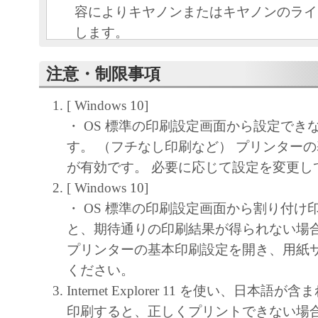
容によりキヤノンまたはキヤノンのライ
します。
キヤノンは、本ソフトウェアのユーザー
注意・制限事項
といいます。）に対し、本ソフトウェア
ノン製品を利用する目的で本ソフトウェ
[ Windows 10]
独占的権利を許諾します。
・ OS 標準の印刷設定画面から設定でき
ユーザーは、本ソフトウェアの全部また
す。 （フチなし印刷など） プリンター
改変、リバース・エンジニアリング、逆
が有効です。 必要に応じて設定を変更し
は逆アセンブル等することはできません
[ Windows 10]
キヤノン、キヤノンマーケティングジャ
・ OS 標準の印刷設定画面から割り付け
よびキヤノンのライセンサーは、本ソフ
と、期待通りの印刷結果が得られない場
ザーの特定の目的のために適当であるこ
プリンターの基本印刷設定を開き、用紙
用であること、または本ソフトウェアに
ください。
と、その他本ソフトウェアに関していか
Internet Explorer 11 を使い、日本
しません。
印刷すると、正しくプリントできない場