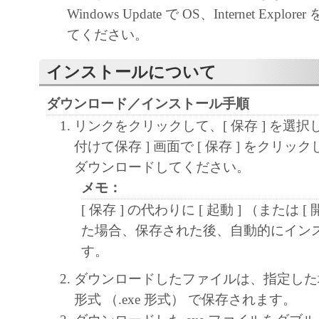
キヤノン、キヤノンマーケティングジャ
Windows Update で OS、Internet Expl
よびキヤノンのライセンサーは、本ソフ
てください。
に付随または関連して生ずる直接的また
失、損害等について、いかなる場合にお
インストールについて
任を負いません。
ダウンロード／インストール手順
ユーザーは、日本国政府または該当国の
リンクをクリックして、[ 保存 ] を選択
許可等を得ることなしに、本ソフトウェ
付けて保存 ] 画面で [ 保存 ] をクリ
一部を、直接または間接に輸出してはな
ダウンロードしてください。
メモ：
[ 保存 ] の代わりに [ 起動 ] （または [
た場合、保存された後、自動的にイン
す。
ダウンロードしたファイルは、指定した
形式 （.exe 形式） で保存されます。