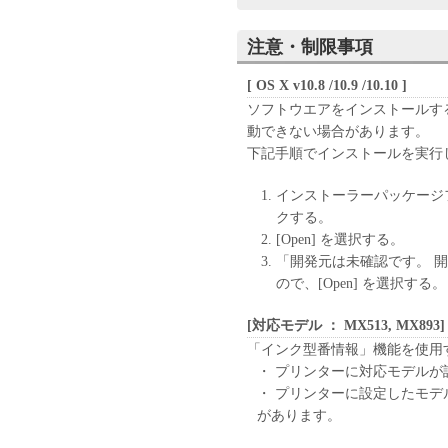
ユーザーは、本ソフトウ
ンジニアリング、逆コン
注意・制限事項
ん。
キヤノン、キヤノンマー
[ OS X v10.8 /10.9 /10.10 ]
センサーは、本ソフトウ
ソフトウエアをインストールす
と、もしくは有用である
動できない場合があります。
の他本ソフトウェアに関
下記手順でインストールを実行
キヤノン、キヤノンマー
センサーは、本ソフトウ
インストーラーパッケージ
は間接的な損失、損害等
クする。
いません。
[Open] を選択する。
ユーザーは、日本国政府
「開発元は未確認です。 
しに、本ソフトウェアの
ので、[Open] を選択する。
りません。
[対応モデル ： MX513, MX893]
「インク型番情報」機能を使用
・ プリンターに対応モデルが
・ プリンターに設定したモ
があります。