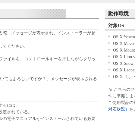
ェアの全部または一部を修正、改変、リバース・エ
パイルまたは逆アセンブル等することはできませ
動作環境
ケティングジャパン株式会社およびキヤノンのライ
対象OS
ェアがユーザーの特定の目的のために適当であるこ
る際、メッセージが表示され、インストーラーが起
OS X Yosemi
こと、または本ソフトウェアに瑕疵がないこと、そ
OS X Maveri
していかなる保証もいたしません。
してください。
OS X Mounta
ケティングジャパン株式会社およびキヤノンのライ
OS X Lion v
ェアの使用に付随または関連して生ずる直接的また
ファイルを、コントロールキーを押しながらクリッ
OS X Snow 
について、いかなる場合においても一切の責任を負
OS X Leopar
OS X Tiger 
または該当国の政府より必要な許可等を得ることな
開いてもよろしいですか？」メッセージが表示される
全部または一部を、直接または間接に輸出してはな
※ こちらの
件に準拠しま
ご使用製品の
するには、
対応状況］
を
設定されている。
デルの電子マニュアルがインストールされている必要