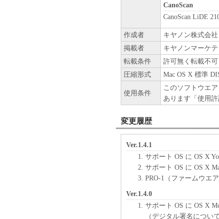
CanoScan
CanoScan LiDE 21
作成者
キヤノン株式会社
掲載者
キヤノンマーケテ
転載条件
許可無く転載不可
圧縮形式
Mac OS X 標準 
このソフトウエア
使用条件
あります「使用許
変更履歴
Ver.1.4.1
サポート OS に OS X Y
サポート OS に OS X Ma
PRO-1（ファームウエア 
Ver.1.4.0
サポート OS に OS X M
（デジタル署名につい