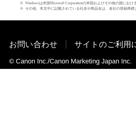
※
Windowsは米国Microsoft Corporationの米国およびその他の国
Windows Explorer からの画像の ドラ
※
その他、本文中に記載されている社名や商品名は、各社の登録商標
で、テンプレートへの画像の挿入や置
ようになりました。
Ver.2.1.0
お問い合わせ
サイトのご利用
対応機種を追加しました。
Ver.2.0.1
© Canon Inc./Canon Marketing Japan Inc.
サポート OS に Windows 8.1 を追加
対応機種を追加しました。
テキスト編集の操作性を向上しました
[マイアート] [イベント] [未登録人物]
能性を向上しました。
Image Browser EX (v1.2.1~) か
した。
Ver.1.1.2