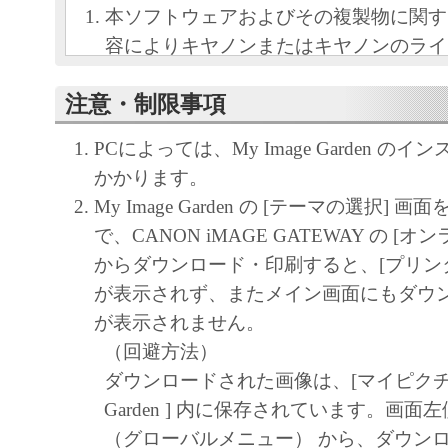
本ソフトウェアおよびその複製物に関す
容によりキヤノンまたはキヤノンのライ
します。
注意・制限事項
キヤノンは、本ソフトウェアのユーザー
といいます。）に対し、本ソフトウェア
PCによっては、My Image Garden の
ノン製品を利用する目的で本ソフトウェ
かかります。
独占的権利を許諾します。
My Image Garden の [テーマの選択]
ユーザーは、本ソフトウェアの全部また
で、CANON iMAGE GATEWAY の [
改変、リバース・エンジニアリング、逆
からダウンロード・印刷すると、[プリンタ
は逆アセンブル等することはできません
が表示されず、またメイン画面にもダウ
キヤノン、キヤノンマーケティングジャ
が表示されません。
よびキヤノンのライセンサーは、本ソフ
（回避方法）
ザーの特定の目的のために適当であるこ
ダウンロードされた画像は、[マイピクチャ] – 
用であること、または本ソフトウェアに
Garden ] 内に保存されています。画面
と、その他本ソフトウェアに関していか
（グローバルメニュー） から、ダウン