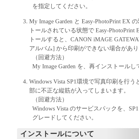
しません。
を指定してください。
キヤノン、キヤノンマーケティングジャ
よびキヤノンのライセンサーは、本ソフ
My Image Garden と Easy-PhotoPrint
に付随または関連して生ずる直接的また
トールされている状態で Easy-PhotoPrin
失、損害等について、いかなる場合にお
トールすると、CANON iMAGE GATEWA
任を負いません。
アルバム] から印刷ができない場合があ
ユーザーは、日本国政府または該当国の
（回避方法）
許可等を得ることなしに、本ソフトウェ
My Image Garden を、再インストー
一部を、直接または間接に輸出してはな
Windows Vista SP1環境で写真印刷を
部に不正な縦筋が入ってしまいます。
（回避方法）
Windows Vista のサービスパックを、SP
グレードしてください。
インストールについて