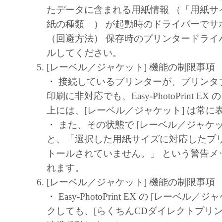
キヤノン、キヤノンマーケティングジャ
たデータに含まれる用紙情報 （「用紙サ
よびキヤノンのライセンサーは、本ソフ
紙の種類」） が起動時のドライバーでサ
に付随または関連して生ずる直接的また
（回避方法） 保存時のプリンタードライ
失、損害等について、いかなる場合にお
ルしてください。
任を負いません。
[レーベル／ジャケット] 機能の制限事項
ユーザーは、日本国政府または該当国の
・ 接続しているプリンターが、プリンタ
許可等を得ることなしに、本ソフトウェ
印刷に非対応でも、Easy-PhotoPrint E
一部を、直接または間接に輸出してはな
上には、[レーベル／ジャケット] は常に
・ また、その状態で [レーベル／ジャケッ
と、「選択した用紙サイズに対応したプ
トールされていません。」 という警告メ
れます。
[レーベル／ジャケット] 機能の制限事項
・ Easy-PhotoPrint EX の [レーベル
クしても、[らくちんCDダイレクトプリント fo