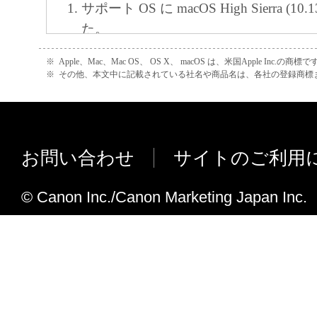
サポート OS に macOS High Sierra (1
た。
サポート OS に macOS Sierra (v10.
※
Apple、Mac、Mac OS、 OS X、 macOS は、米国Apple Inc.の商標で
Ver.4.7.0
※
その他、本文中に記載されている社名や商品名は、各社の登録商標
対象機種を追加しました。
[用紙の種類] に、以下の用紙を追加し
< PRO-100/ PRO-100S 用 >
お問い合わせ
サイトのご利用
・ 写真用紙光沢ゴールド A
Ver.4.6.0
© Canon Inc./Canon Marketing Japan Inc.
対象機種を追加しました。
サポート OS に OS X El Capitan (v10
た。
サポート OS に OS X Yosemite (v10.
た。
以下のメディアに、追加対応しました