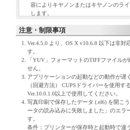
容によりキヤノンまたはキヤノンのライ
します。
キヤノンは、本ソフトウェアのユーザー
注意・制限事項
といいます。）に対し、本ソフトウェア
ノン製品を利用する目的で本ソフトウェ
Ver.4.5.0 より、OS X v10.6.8 以下は非
独占的権利を許諾します。
す。
ユーザーは、本ソフトウェアの全部また
「YUV」フォーマットのTIFFファイル
改変、リバース・エンジニアリング、逆
せん。
は逆アセンブル等することはできません
アプリケーションの起動などの動作が遅
キヤノン、キヤノンマーケティングジャ
（回避方法） CUPSドライバーを使用す
よびキヤノンのライセンサーは、本ソフ
Ver.10.0.1.0以上で使用してください。
ザーの特定の目的のために適当であるこ
写真印刷で保存したデータ (.el6) を開
用であること、または本ソフトウェアに
ータの読み込みに失敗しました」のエラ
と、その他本ソフトウェアに関していか
す。
しません。
条件：プリンターが保存時と起動時で違